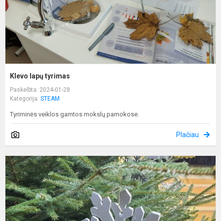
Klevo lapų tyrimas
Paskelbta: 2024-01-28
Kategorija:
STEAM
Tyriminės veiklos gamtos mokslų pamokose.
Plačiau
S
k
p
m
ir
g