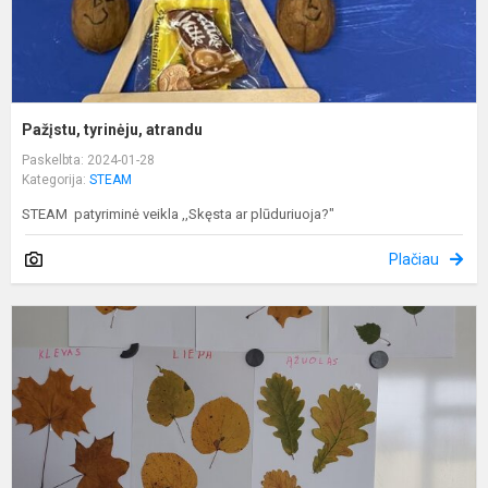
Pažįstu, tyrinėju, atrandu
Paskelbta: 2024-01-28
Kategorija:
STEAM
STEAM patyriminė veikla ,,Skęsta ar plūduriuoja?"
Plačiau
G
k
p