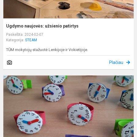
Ugdymo naujovės: užsienio patirtys
Paskelbta: 2024-02-07
Kategorija:
STEAM
TŪM mokytojų stažuotė Lenkijoje ir Vokietijoje.
Plačiau
P
p
„
d
-
l