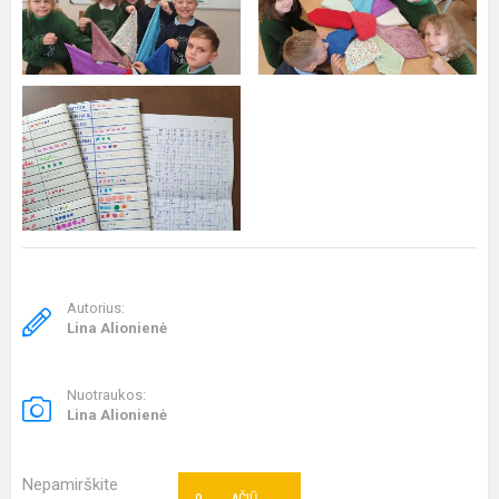
Autorius:
Lina Alionienė
Nuotraukos:
Lina Alionienė
Nepamirškite
AČIŪ