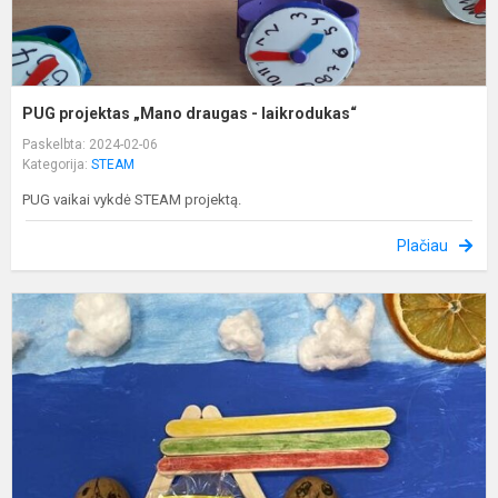
PUG projektas „Mano draugas - laikrodukas“
Paskelbta: 2024-02-06
Kategorija:
STEAM
PUG vaikai vykdė STEAM projektą.
Plačiau
P
t
a