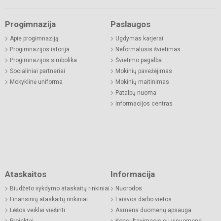
Progimnazija
Paslaugos
Apie progimnaziją
Ugdymas karjerai
Progimnazijos istorija
Neformalusis švietimas
Progimnazijos simbolika
Švietimo pagalba
Socialiniai partneriai
Mokinių pavežėjimas
Mokyklinė uniforma
Mokinių maitinimas
Patalpų nuoma
Informacijos centras
Ataskaitos
Informacija
Biudžeto vykdymo ataskaitų rinkiniai
Nuorodos
Finansinių ataskaitų rinkiniai
Laisvos darbo vietos
Lėšos veiklai viešinti
Asmens duomenų apsauga