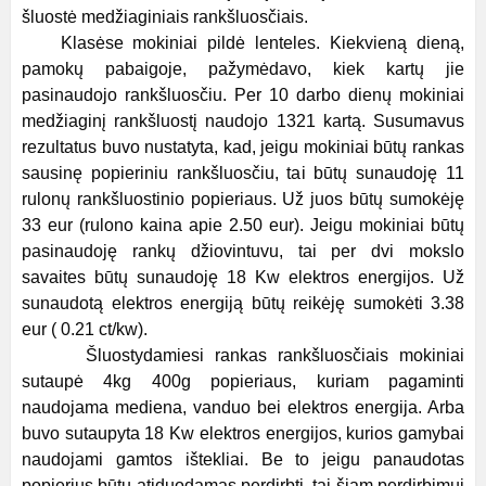
šluostė medžiaginiais rankšluosčiais.
Klasėse mokiniai pildė lenteles. Kiekvieną dieną,
pamokų pabaigoje, pažymėdavo, kiek kartų jie
pasinaudojo rankšluosčiu. Per 10 darbo dienų mokiniai
medžiaginį rankšluostį naudojo 1321 kartą. Susumavus
rezultatus buvo nustatyta, kad, jeigu mokiniai būtų rankas
sausinę popieriniu rankšluosčiu, tai būtų sunaudoję 11
rulonų rankšluostinio popieriaus. Už juos būtų sumokėję
33 eur (rulono kaina apie 2.50 eur). Jeigu mokiniai būtų
pasinaudoję rankų džiovintuvu, tai per dvi mokslo
savaites būtų sunaudoję 18 Kw elektros energijos. Už
sunaudotą elektros energiją būtų reikėję sumokėti 3.38
eur ( 0.21 ct/kw).
Šluostydamiesi rankas rankšluosčiais mokiniai
sutaupė 4kg 400g popieriaus, kuriam pagaminti
naudojama mediena, vanduo bei elektros energija. Arba
buvo sutaupyta 18 Kw elektros energijos, kurios gamybai
naudojami gamtos ištekliai. Be to jeigu panaudotas
popierius būtų atiduodamas perdirbti, tai šiam perdirbimui