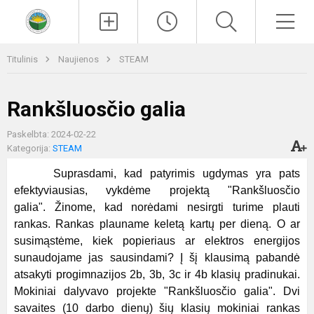
Paieška
Men
Titulinis
Naujienos
STEAM
Rankšluosčio galia
Paskelbta: 2024-02-22
Kategorija:
STEAM
Suprasdami, kad patyrimis ugdymas yra pats
efektyviausias, vykdėme projektą "Rankšluosčio
galia". Žinome, kad norėdami nesirgti turime plauti
rankas. Rankas plauname keletą kartų per dieną. O ar
susimąstėme, kiek popieriaus ar elektros energijos
sunaudojame jas sausindami? Į šį klausimą pabandė
atsakyti progimnazijos 2b, 3b, 3c ir 4b klasių pradinukai.
Mokiniai dalyvavo projekte "Rankšluosčio galia". Dvi
savaites (10 darbo dienų) šių klasių mokiniai rankas