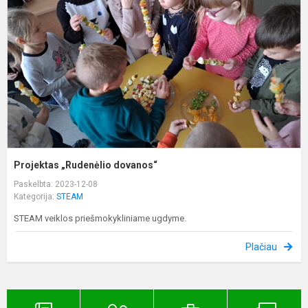
Projektas „Rudenėlio dovanos“
Paskelbta: 2023-12-08
Kategorija:
STEAM
STEAM veiklos priešmokykliniame ugdyme.
Plačiau