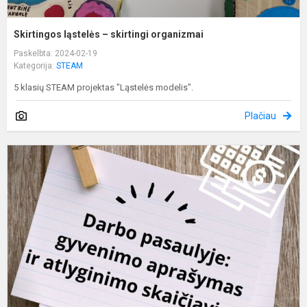
Skirtingos ląstelės – skirtingi organizmai
Paskelbta: 2024-02-19
Kategorija:
STEAM
5 klasių STEAM projektas "Ląstelės modelis".
Plačiau
D
p
ir
m