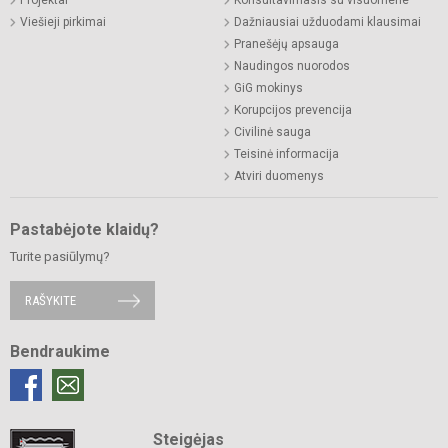
Projektai
Konsultavimasis su visuomene
Viešieji pirkimai
Dažniausiai užduodami klausimai
Pranešėjų apsauga
Naudingos nuorodos
GiG mokinys
Korupcijos prevencija
Civilinė sauga
Teisinė informacija
Atviri duomenys
Pastabėjote klaidų?
Turite pasiūlymų?
RAŠYKITE
Bendraukime
Steigėjas