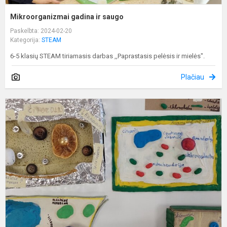
Mikroorganizmai gadina ir saugo
Paskelbta: 2024-02-20
Kategorija:
STEAM
6-5 klasių STEAM tiriamasis darbas ,,Paprastasis pelėsis ir mielės".
Plačiau
S
l
–
s
o