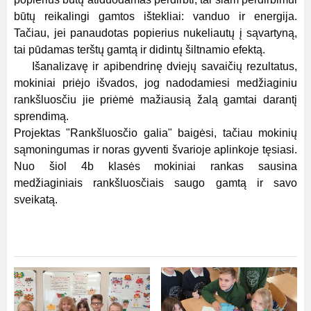
būtų reikalingi gamtos ištekliai: vanduo ir energija.
Tačiau, jei panaudotas popierius nukeliautų į sąvartyną,
tai pūdamas terštų gamtą ir didintų šiltnamio efektą.
Išanalizavę ir apibendrinę dviejų savaičių rezultatus,
mokiniai priėjo išvados, jog nadodamiesi medžiaginiu
rankšluosčiu jie priėmė mažiausią žalą gamtai darantį
sprendimą.
Projektas "Rankšluosčio galia" baigėsi, tačiau mokinių
sąmoningumas ir noras gyventi švarioje aplinkoje tęsiasi.
Nuo šiol 4b klasės mokiniai rankas sausina
medžiaginiais rankšluosčiais saugo gamtą ir savo
sveikatą.