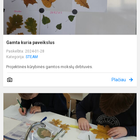
Gamta kuria paveikslus
Paskelbta: 2024-01-28
Kategorija:
STEAM
Projektinės kūrybinės gamtos mokslų dirbtuvės.
Plačiau
K
l
t