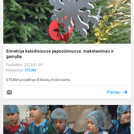
Simetrija kalėdiniuose papuošimuose: maketavimas ir
gamyba
Paskelbta: 2024-01-09
Kategorija:
STEAM
STEAM projektas 8 klasių mokiniams.
Plačiau
R
N
i
ik