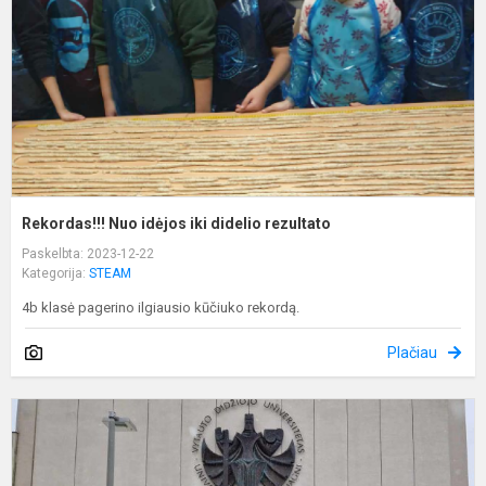
d
r
Rekordas!!! Nuo idėjos iki didelio rezultato
Paskelbta: 2023-12-22
Kategorija:
STEAM
4b klasė pagerino ilgiausio kūčiuko rekordą.
Plačiau
N
a
ik