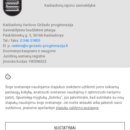
Kaišiadorių rajono savivaldybė
Kaišiadorių Vaclovo Giržado progimnazija
Savivaldybės biudžetinė įstaiga.
Paukštininkų g. 5, 56166 Kaišiadorys
Tel./ faks.
0 346 51805
El. p.
rastine@v.girzado-progimnazija.lt
Duomenys kaupiami ir saugomi
Juridinių asmenų registre
Įmonės kodas 190596323
Šioje svetainėje naudojame slapukus siekdami užtikrinti jums teikiamų
© 2020. Kaišiadorių Vaclovo Giržado progimnazija. Visos teisės saugomos.
Kopijuoti turinį be raštiško gimnazijos sutikimo griežtai draudžiama.
paslaugų kokybę, analizuoti svetainės naudojimą ir optimizuoti naršymo
patirtį. Spustelėję mygtuką „Sutinku“, jūs patvirtinate, kad sutinkate su visų
Prieinamumo paraiška
Slapukų valdymas
slapukų naudojimu šioje svetainėje. Jei norite atšaukti arba pakeisti savo
sutikimus, prašome apsilankyti
slapukų valdymo puslapyje
.
Sumanus būdas atnaujinti
mokyklos interneto
svetainę
NUSTATYMAI