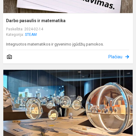
Darbo pasaulis ir matematika
Paskelbta: 2024-02-14
Kategorija:
STEAM
Integruotos matematikos ir gyvenimo įgūdžių pamokos.
Plačiau
U
n
u
p