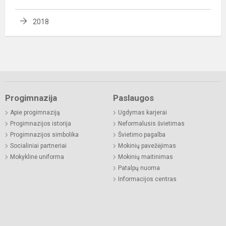
2018
Progimnazija
Paslaugos
Apie progimnaziją
Ugdymas karjerai
Progimnazijos istorija
Neformalusis švietimas
Progimnazijos simbolika
Švietimo pagalba
Socialiniai partneriai
Mokinių pavežėjimas
Mokyklinė uniforma
Mokinių maitinimas
Patalpų nuoma
Informacijos centras