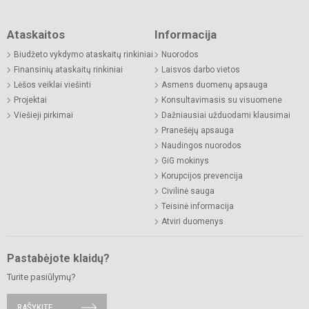
Ataskaitos
Informacija
Biudžeto vykdymo ataskaitų rinkiniai
Nuorodos
Finansinių ataskaitų rinkiniai
Laisvos darbo vietos
Lėšos veiklai viešinti
Asmens duomenų apsauga
Projektai
Konsultavimasis su visuomene
Viešieji pirkimai
Dažniausiai užduodami klausimai
Pranešėjų apsauga
Naudingos nuorodos
GiG mokinys
Korupcijos prevencija
Civilinė sauga
Teisinė informacija
Atviri duomenys
Pastabėjote klaidų?
Turite pasiūlymų?
RAŠYKITE