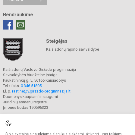
Bendraukime
Steigėjas
Kaišiadorių rajono savivaldybė
Kaišiadorių Vaclovo Giržado progimnazija
Savivaldybės biudžetinė įstaiga.
Paukštininkų g. 5, 56166 Kaišiadorys
Tel./ faks.
0 346 51805
El. p.
rastine@v.girzado-progimnazija.lt
Duomenys kaupiami ir saugomi
Juridinių asmenų registre
Įmonės kodas 190596323
Šioje svetainėje naudojame slapukus siekdami užtikrinti jums teikiamų
© 2020. Kaišiadorių Vaclovo Giržado progimnazija. Visos teisės saugomos.