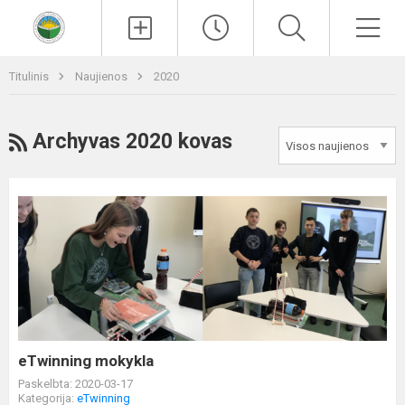
Paieška
Men
Titulinis
Naujienos
2020
RSS
Archyvas 2020 kovas
eTwinning
mokykla
eTwinning mokykla
Paskelbta: 2020-03-17
Kategorija:
eTwinning