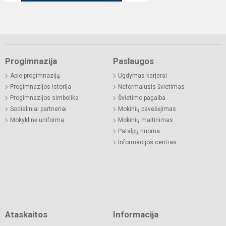
Progimnazija
Paslaugos
Apie progimnaziją
Ugdymas karjerai
Progimnazijos istorija
Neformalusis švietimas
Progimnazijos simbolika
Švietimo pagalba
Socialiniai partneriai
Mokinių pavežėjimas
Mokyklinė uniforma
Mokinių maitinimas
Patalpų nuoma
Informacijos centras
Ataskaitos
Informacija