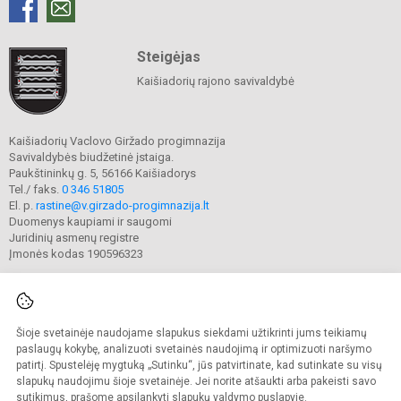
Steigėjas
Kaišiadorių rajono savivaldybė
Kaišiadorių Vaclovo Giržado progimnazija
Savivaldybės biudžetinė įstaiga.
Paukštininkų g. 5, 56166 Kaišiadorys
Tel./ faks.
0 346 51805
El. p.
rastine@v.girzado-progimnazija.lt
Duomenys kaupiami ir saugomi
Juridinių asmenų registre
Įmonės kodas 190596323
Šioje svetainėje naudojame slapukus siekdami užtikrinti jums teikiamų
© 2020. Kaišiadorių Vaclovo Giržado progimnazija. Visos teisės saugomos.
Kopijuoti turinį be raštiško gimnazijos sutikimo griežtai draudžiama.
paslaugų kokybę, analizuoti svetainės naudojimą ir optimizuoti naršymo
patirtį. Spustelėję mygtuką „Sutinku“, jūs patvirtinate, kad sutinkate su visų
Prieinamumo paraiška
Slapukų valdymas
slapukų naudojimu šioje svetainėje. Jei norite atšaukti arba pakeisti savo
sutikimus, prašome apsilankyti
slapukų valdymo puslapyje
.