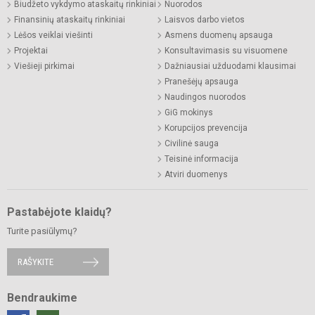
Biudžeto vykdymo ataskaitų rinkiniai
Nuorodos
Finansinių ataskaitų rinkiniai
Laisvos darbo vietos
Lėšos veiklai viešinti
Asmens duomenų apsauga
Projektai
Konsultavimasis su visuomene
Viešieji pirkimai
Dažniausiai užduodami klausimai
Pranešėjų apsauga
Naudingos nuorodos
GiG mokinys
Korupcijos prevencija
Civilinė sauga
Teisinė informacija
Atviri duomenys
Pastabėjote klaidų?
Turite pasiūlymų?
RAŠYKITE
Bendraukime