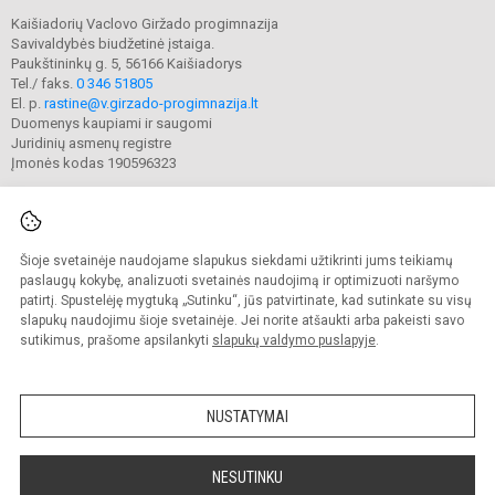
Kaišiadorių Vaclovo Giržado progimnazija
Savivaldybės biudžetinė įstaiga.
Paukštininkų g. 5, 56166 Kaišiadorys
Tel./ faks.
0 346 51805
El. p.
rastine@v.girzado-progimnazija.lt
Duomenys kaupiami ir saugomi
Juridinių asmenų registre
Įmonės kodas 190596323
Šioje svetainėje naudojame slapukus siekdami užtikrinti jums teikiamų
© 2020. Kaišiadorių Vaclovo Giržado progimnazija. Visos teisės saugomos.
Kopijuoti turinį be raštiško gimnazijos sutikimo griežtai draudžiama.
paslaugų kokybę, analizuoti svetainės naudojimą ir optimizuoti naršymo
patirtį. Spustelėję mygtuką „Sutinku“, jūs patvirtinate, kad sutinkate su visų
Prieinamumo paraiška
Slapukų valdymas
slapukų naudojimu šioje svetainėje. Jei norite atšaukti arba pakeisti savo
sutikimus, prašome apsilankyti
slapukų valdymo puslapyje
.
Sumanus būdas atnaujinti
mokyklos interneto
svetainę
NUSTATYMAI
NESUTINKU