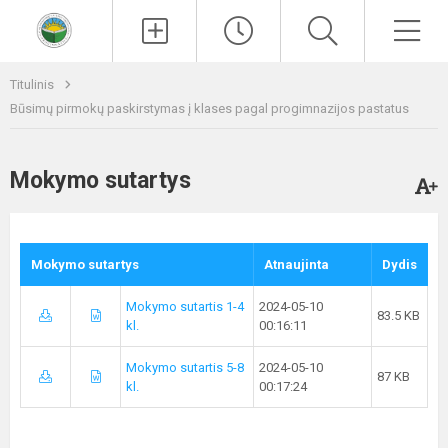
Paieška
Men
Titulinis
Būsimų pirmokų paskirstymas į klases pagal progimnazijos pastatus
Mokymo sutartys
Mokymo sutartys
Atnaujinta
Dydis
Mokymo sutartis 1-4
2024-05-10
83.5 KB
kl.
00:16:11
Mokymo sutartis 5-8
2024-05-10
87 KB
kl.
00:17:24