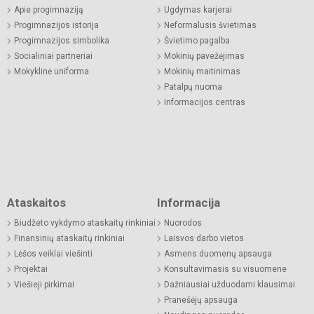
Apie progimnaziją
Ugdymas karjerai
Progimnazijos istorija
Neformalusis švietimas
Progimnazijos simbolika
Švietimo pagalba
Socialiniai partneriai
Mokinių pavežėjimas
Mokyklinė uniforma
Mokinių maitinimas
Patalpų nuoma
Informacijos centras
Ataskaitos
Informacija
Biudžeto vykdymo ataskaitų rinkiniai
Nuorodos
Finansinių ataskaitų rinkiniai
Laisvos darbo vietos
Lėšos veiklai viešinti
Asmens duomenų apsauga
Projektai
Konsultavimasis su visuomene
Viešieji pirkimai
Dažniausiai užduodami klausimai
Pranešėjų apsauga