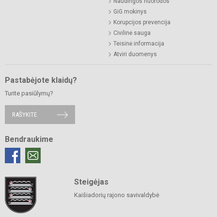
Naudingos nuorodos
GiG mokinys
Korupcijos prevencija
Civilinė sauga
Teisinė informacija
Atviri duomenys
Pastabėjote klaidų?
Turite pasiūlymų?
RAŠYKITE
Bendraukime
Steigėjas
Kaišiadorių rajono savivaldybė