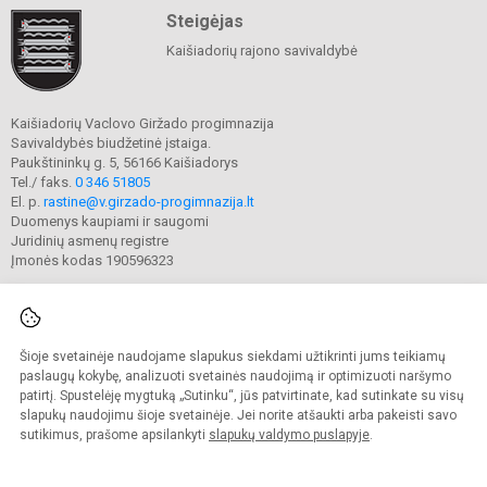
Steigėjas
Kaišiadorių rajono savivaldybė
Kaišiadorių Vaclovo Giržado progimnazija
Savivaldybės biudžetinė įstaiga.
Paukštininkų g. 5, 56166 Kaišiadorys
Tel./ faks.
0 346 51805
El. p.
rastine@v.girzado-progimnazija.lt
Duomenys kaupiami ir saugomi
Juridinių asmenų registre
Įmonės kodas 190596323
Šioje svetainėje naudojame slapukus siekdami užtikrinti jums teikiamų
© 2020. Kaišiadorių Vaclovo Giržado progimnazija. Visos teisės saugomos.
Kopijuoti turinį be raštiško gimnazijos sutikimo griežtai draudžiama.
paslaugų kokybę, analizuoti svetainės naudojimą ir optimizuoti naršymo
patirtį. Spustelėję mygtuką „Sutinku“, jūs patvirtinate, kad sutinkate su visų
Prieinamumo paraiška
Slapukų valdymas
slapukų naudojimu šioje svetainėje. Jei norite atšaukti arba pakeisti savo
sutikimus, prašome apsilankyti
slapukų valdymo puslapyje
.
Sumanus būdas atnaujinti
mokyklos interneto
svetainę