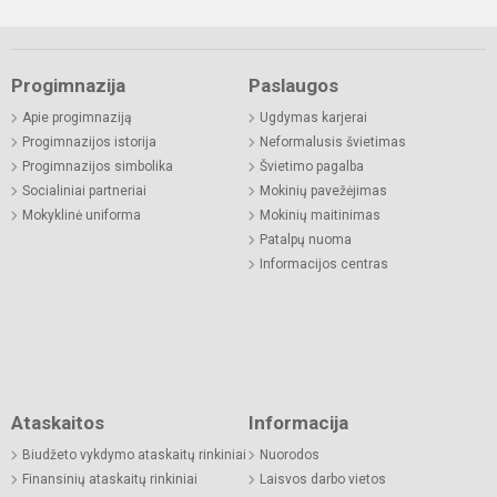
Progimnazija
Paslaugos
Apie progimnaziją
Ugdymas karjerai
Progimnazijos istorija
Neformalusis švietimas
Progimnazijos simbolika
Švietimo pagalba
Socialiniai partneriai
Mokinių pavežėjimas
Mokyklinė uniforma
Mokinių maitinimas
Patalpų nuoma
Informacijos centras
Ataskaitos
Informacija
Biudžeto vykdymo ataskaitų rinkiniai
Nuorodos
Finansinių ataskaitų rinkiniai
Laisvos darbo vietos