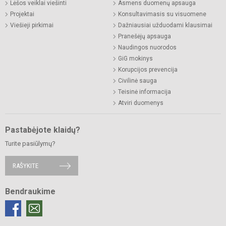
Lėšos veiklai viešinti
Asmens duomenų apsauga
Projektai
Konsultavimasis su visuomene
Viešieji pirkimai
Dažniausiai užduodami klausimai
Pranešėjų apsauga
Naudingos nuorodos
GiG mokinys
Korupcijos prevencija
Civilinė sauga
Teisinė informacija
Atviri duomenys
Pastabėjote klaidų?
Turite pasiūlymų?
RAŠYKITE
Bendraukime