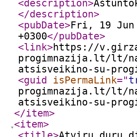
<description
>
Aštunto
</description
>
<pubDate
>
Fri, 19 Jun
+0300
</pubDate
>
<link
>
https://v.girz
progimnazija.lt/lt/n
atsisveikino-su-prog
<guid
isPermaLink
="
t
progimnazija.lt/lt/n
atsisveikino-su-prog
</item
>
<item
>
<title
>
Atvirų durų d