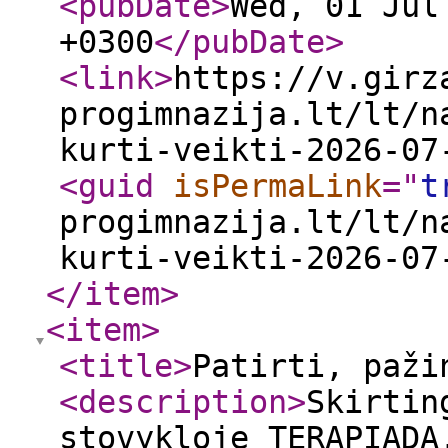
<pubDate
>
Wed, 01 Jul
+0300
</pubDate
>
<link
>
https://v.girz
progimnazija.lt/lt/n
kurti-veikti-2026-07
<guid
isPermaLink
="
t
progimnazija.lt/lt/n
kurti-veikti-2026-07
</item
>
<item
>
<title
>
Patirti, paž
<description
>
Skirtin
stovykloje TERAPIAD