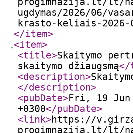
progimnazija.lt/lt/n
ugdymas/2026/06/vasa
krasto-keliais-2026-
</item
>
<item
>
<title
>
Skaitymo pert
skaitymo džiaugsmą
</
<description
>
Skaitym
</description
>
<pubDate
>
Fri, 19 Jun
+0300
</pubDate
>
<link
>
https://v.girz
progimnazija.lt/lt/n