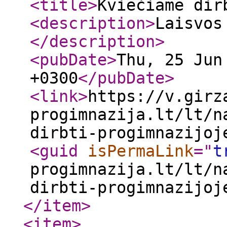
<title
>
Kviečiame dir
<description
>
Laisvos
</description
>
<pubDate
>
Thu, 25 Jun
+0300
</pubDate
>
<link
>
https://v.girz
progimnazija.lt/lt/n
dirbti-progimnazijoj
<guid
isPermaLink
="
t
progimnazija.lt/lt/n
dirbti-progimnazijoj
</item
>
<item
>