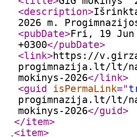
<title
>
GiG mokinys' 
<description
>
Išrinkt
2026 m. Progimnazij
<pubDate
>
Fri, 19 Jun
+0300
</pubDate
>
<link
>
https://v.girz
progimnazija.lt/lt/n
mokinys-2026
</link
>
<guid
isPermaLink
="
t
progimnazija.lt/lt/n
mokinys-2026
</guid
>
</item
>
<item
>