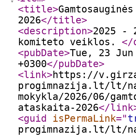
<title
>
Gamtosauginės
2026
</title
>
<description
>
2025 - 
komiteto veiklos.
</
<pubDate
>
Tue, 23 Jun
+0300
</pubDate
>
<link
>
https://v.girz
progimnazija.lt/lt/n
mokykla/2026/06/gamt
ataskaita-2026
</link
<guid
isPermaLink
="
t
progimnazija.lt/lt/n