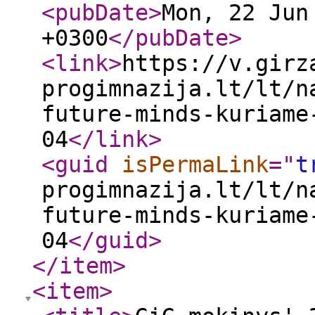
<pubDate
>
Mon, 22 Jun
+0300
</pubDate
>
<link
>
https://v.girz
progimnazija.lt/lt/n
future-minds-kuriame
04
</link
>
<guid
isPermaLink
="
t
progimnazija.lt/lt/n
future-minds-kuriame
04
</guid
>
</item
>
<item
>