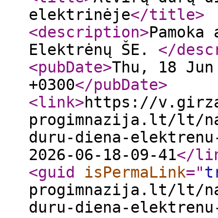
elektrinėje
</title
>
<description
>
Pamoka 
Elektrėnų ŠE.
</desc
<pubDate
>
Thu, 18 Jun
+0300
</pubDate
>
<link
>
https://v.girz
progimnazija.lt/lt/n
duru-diena-elektrenu
2026-06-18-09-41
</li
<guid
isPermaLink
="
t
progimnazija.lt/lt/n
duru-diena-elektrenu