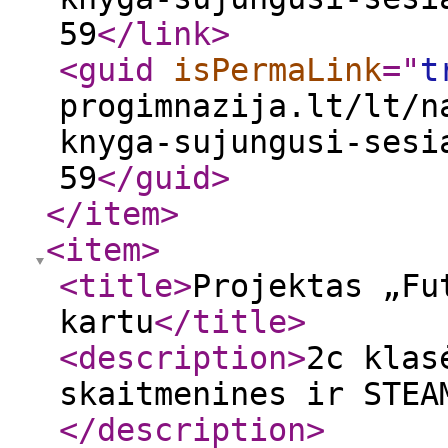
59
</link
>
<guid
isPermaLink
="
t
progimnazija.lt/lt/n
knyga-sujungusi-sesi
59
</guid
>
</item
>
<item
>
<title
>
Projektas „Fu
kartu
</title
>
<description
>
2c klas
skaitmenines ir STEA
</description
>