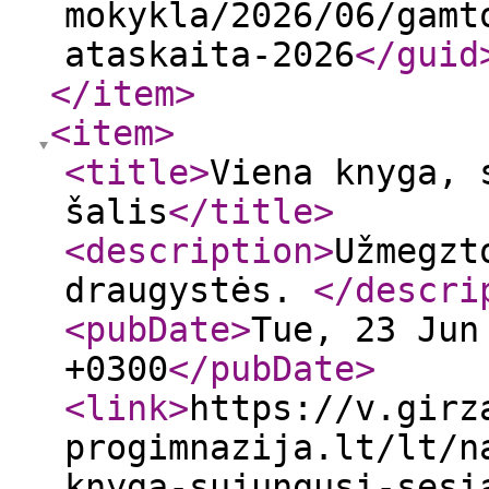
mokykla/2026/06/gamt
ataskaita-2026
</guid
</item
>
<item
>
<title
>
Viena knyga, 
šalis
</title
>
<description
>
Užmegzt
draugystės.
</descri
<pubDate
>
Tue, 23 Jun
+0300
</pubDate
>
<link
>
https://v.girz
progimnazija.lt/lt/n
knyga-sujungusi-sesi