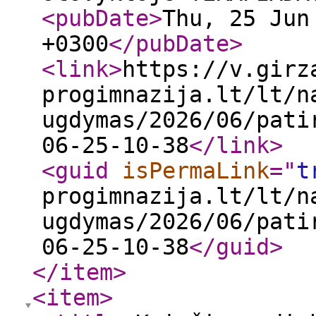
<pubDate
>
Thu, 25 Jun
+0300
</pubDate
>
<link
>
https://v.girz
progimnazija.lt/lt/n
ugdymas/2026/06/pati
06-25-10-38
</link
>
<guid
isPermaLink
="
t
progimnazija.lt/lt/n
ugdymas/2026/06/pati
06-25-10-38
</guid
>
</item
>
<item
>