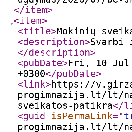
</item
>
<item
>
<title
>
Mokinių sveik
<description
>
Svarbi 
</description
>
<pubDate
>
Fri, 10 Jul
+0300
</pubDate
>
<link
>
https://v.girz
progimnazija.lt/lt/n
sveikatos-patikra
</l
<guid
isPermaLink
="
t
progimnazija.lt/lt/n