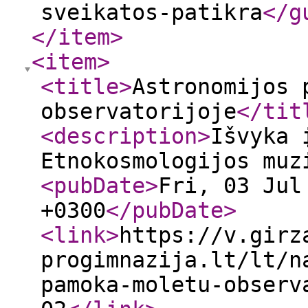
sveikatos-patikra
</g
</item
>
<item
>
<title
>
Astronomijos 
observatorijoje
</tit
<description
>
Išvyka 
Etnokosmologijos mu
<pubDate
>
Fri, 03 Jul
+0300
</pubDate
>
<link
>
https://v.girz
progimnazija.lt/lt/n
pamoka-moletu-observ