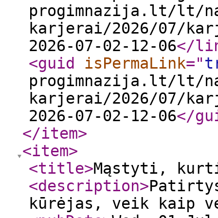
progimnazija.lt/lt/n
karjerai/2026/07/kar
2026-07-02-12-06
</li
<guid
isPermaLink
="
t
progimnazija.lt/lt/n
karjerai/2026/07/kar
2026-07-02-12-06
</gu
</item
>
<item
>
<title
>
Mąstyti, kurt
<description
>
Patirty
kūrėjas, veik kaip 