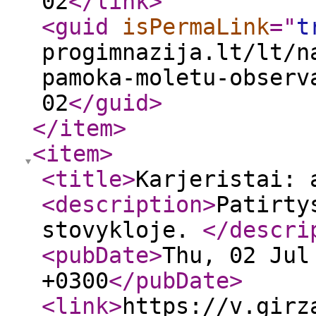
02
</link
>
<guid
isPermaLink
="
t
progimnazija.lt/lt/n
pamoka-moletu-observ
02
</guid
>
</item
>
<item
>
<title
>
Karjeristai: 
<description
>
Patirty
stovykloje.
</descri
<pubDate
>
Thu, 02 Jul
+0300
</pubDate
>
<link
>
https://v.girz