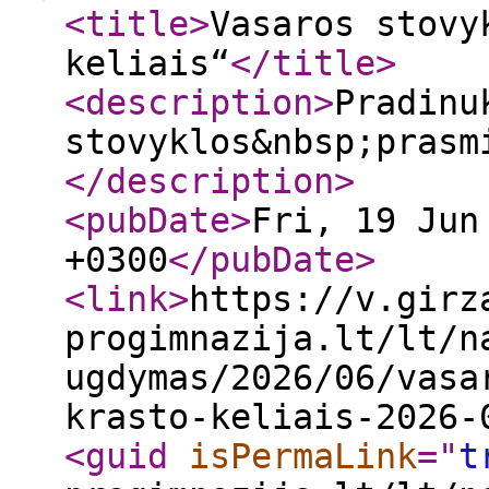
<title
>
Vasaros stovy
keliais“
</title
>
<description
>
Pradinu
stovyklos&nbsp;prasm
</description
>
<pubDate
>
Fri, 19 Jun
+0300
</pubDate
>
<link
>
https://v.girz
progimnazija.lt/lt/n
ugdymas/2026/06/vasa
krasto-keliais-2026-
<guid
isPermaLink
="
t