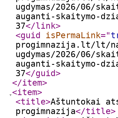
ugdymas/2026/06/skai
auganti-skaitymo-dzi
37
</link
>
<guid
isPermaLink
="
t
progimnazija.lt/lt/n
ugdymas/2026/06/skai
auganti-skaitymo-dzi
37
</guid
>
</item
>
<item
>
<title
>
Aštuntokai at
progimnazija
</title
>