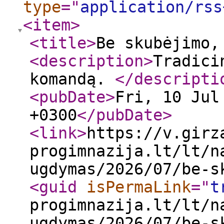
type
="
application/rss
<item
>
<title
>
Be skubėjimo,
<description
>
Tradici
komandą.
</descripti
<pubDate
>
Fri, 10 Jul
+0300
</pubDate
>
<link
>
https://v.girz
progimnazija.lt/lt/n
ugdymas/2026/07/be-s
<guid
isPermaLink
="
t
progimnazija.lt/lt/n
ugdymas/2026/07/be-s