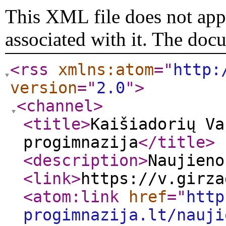
This XML file does not appe
associated with it. The doc
<rss
xmlns:atom
="
http:
version
="
2.0
"
>
<channel
>
<title
>
Kaišiadorių Va
progimnazija
</title
>
<description
>
Naujieno
<link
>
https://v.girza
<atom:link
href
="
http
progimnazija.lt/nauji