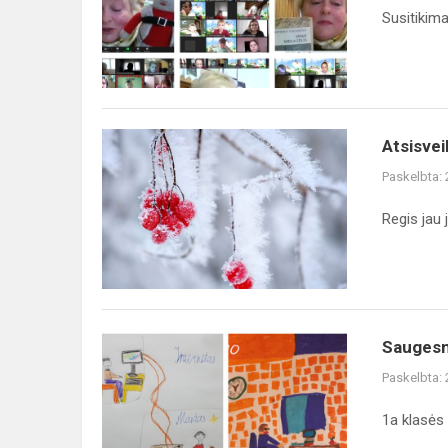
Susitikima
Atsisveikinimas
Atsisvei
su
Paskelbta:
žiema
Regis jau 
Saugesnio
Saugesni
interneto
Paskelbta:
savaitė
1a klasės