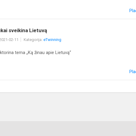
Pla
ai sveikina Lietuvą
 2021-02-11
Kategorija:
eTwinning
ktorina tema „Ką žinau apie Lietuvą“
Pla