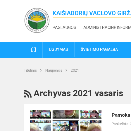
KAIŠIADORIŲ VACLOVO GIR
PASLAUGOS
ADMINISTRACINĖ INFOR
PRADŽIA
UGDYMAS
ŠVIETIMO PAGALBA
Titulinis
Naujienos
2021
RSS
Archyvas 2021 vasaris
Pamoka
Pamoka 
-
Paskelbta:
nepamoka