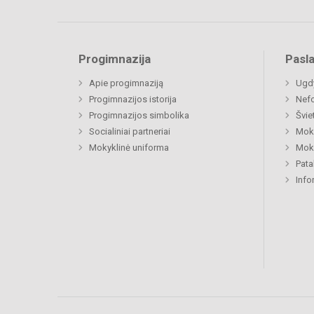
Progimnazija
Pasl
Apie progimnaziją
Ugdy
Progimnazijos istorija
Nefo
Progimnazijos simbolika
Švie
Socialiniai partneriai
Moki
Mokyklinė uniforma
Moki
Pat
Info