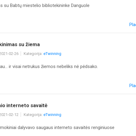
s su Babtų miestelio bibliotekininke Danguole
Pla
kinimas su žiema
 2021-02-26
Kategorija:
eTwinning
jau… ir visai netrukus žiemos nebeliks nė pėdsako.
Pla
o interneto savaitė
 2021-02-12
Kategorija:
eTwinning
 mokiniai dalyvavo saugaus interneto savaitės renginiuose