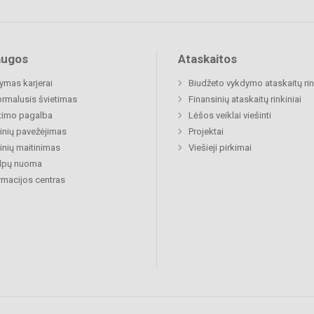
augos
Ataskaitos
mas karjerai
Biudžeto vykdymo ataskaitų rin
rmalusis švietimas
Finansinių ataskaitų rinkiniai
timo pagalba
Lėšos veiklai viešinti
nių pavežėjimas
Projektai
nių maitinimas
Viešieji pirkimai
alpų nuoma
rmacijos centras