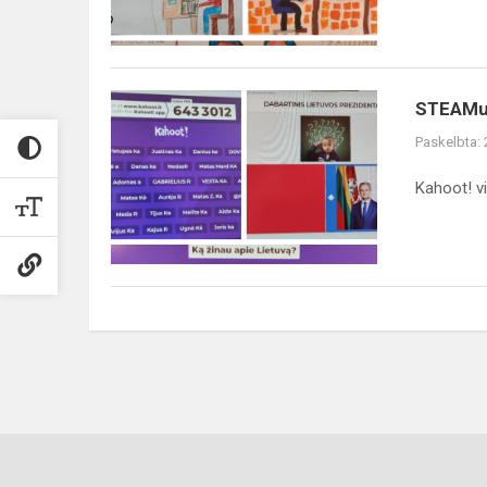
STEAMukai
STEAMuk
sveikina
Paskelbta:
Lietuvą
Kahoot! vi