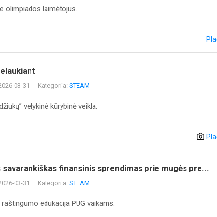
e olimpiados laimėtojus.
Pla
elaukiant
 2026-03-31
Kategorija:
STEAM
žiukų” velykinė kūrybinė veikla.
Pla
 savarankiškas finansinis sprendimas prie mugės pre...
 2026-03-31
Kategorija:
STEAM
o raštingumo edukacija PUG vaikams.