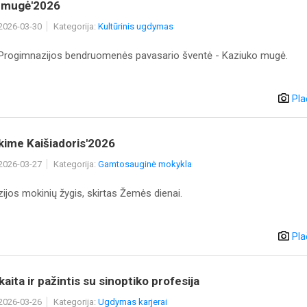
 mugė'2026
 2026-03-30
Kategorija:
Kultūrinis ugdymas
 Progimnazijos bendruomenės pavasario šventė - Kaziuko mugė.
Pla
kime Kaišiadoris'2026
 2026-03-27
Kategorija:
Gamtosauginė mokykla
ijos mokinių žygis, skirtas Žemės dienai.
Pla
kaita ir pažintis su sinoptiko profesija
 2026-03-26
Kategorija:
Ugdymas karjerai