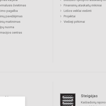
rmalusis švietimas
Finansinių ataskaitų rinkiniai
timo pagalba
Lėšos veiklai viešinti
nių pavežėjimas
Projektai
nių maitinimas
Viešieji pirkimai
alpų nuoma
rmacijos centras
Steigėjas
raukime
Kaišiadorių rajono