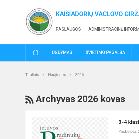
KAIŠIADORIŲ VACLOVO GIR
PASLAUGOS
ADMINISTRACINĖ INFOR
PRADŽIA
UGDYMAS
ŠVIETIMO PAGALBA
Titulinis
Naujienos
2026
RSS
Archyvas 2026 kovas
3-
3-4 klas
4
Paskelbta:
klasių