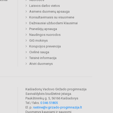
Laisvos darbo vietos
Asmens duomenų apsauga
Konsultavimasis su visuomene
Dažniausiai užduodami klausimai
Pranešėjų apsauga
Naudingos nuorodos
GiG mokinys
Korupcijos prevencija
Civilinė sauga
Teisinė informacija
Atviri duomenys
Kaišiadorių Vaclovo Giržado progimnazija
Savivaldybės biudžetinė įstaiga.
Paukštininkų g. 5, 56166 Kaišiadorys
Tel./ faks.
0 346 51805
El. p.
rastine@v.girzado-progimnazija.lt
Duomenys kaupiami ir saugomi