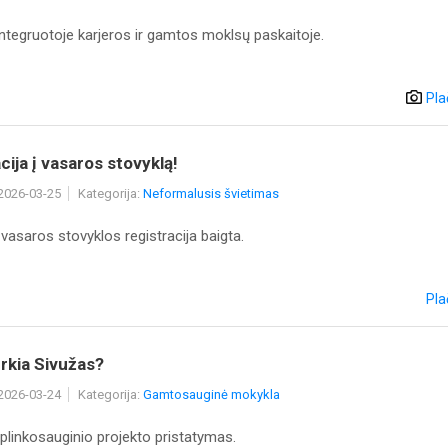
integruotoje karjeros ir gamtos moklsų paskaitoje.
Pla
cija į vasaros stovyklą!
 2026-03-25
Kategorija:
Neformalusis švietimas
 vasaros stovyklos registracija baigta.
Pla
rkia Sivužas?
 2026-03-24
Kategorija:
Gamtosauginė mokykla
plinkosauginio projekto pristatymas.