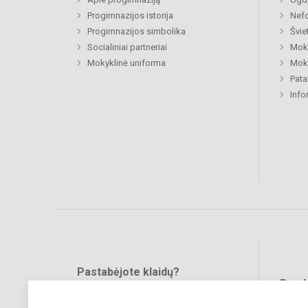
Progimnazijos istorija
Nefo
Progimnazijos simbolika
Švie
Socialiniai partneriai
Moki
Mokyklinė uniforma
Moki
Pat
Info
Pastabėjote klaidų?
Bend
Turite pasiūlymų?