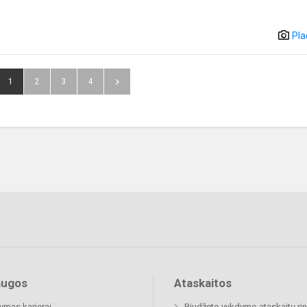
Pla
1
2
3
4
augos
Ataskaitos
mas karjerai
Biudžeto vykdymo ataskaitų rin