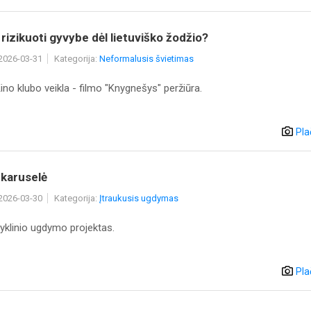
 rizikuoti gyvybe dėl lietuviško žodžio?
 2026-03-31
Kategorija:
Neformalusis švietimas
Kino klubo veikla - filmo "Knygnešys" peržiūra.
Pla
karuselė
 2026-03-30
Kategorija:
Įtraukusis ugdymas
klinio ugdymo projektas.
Pla