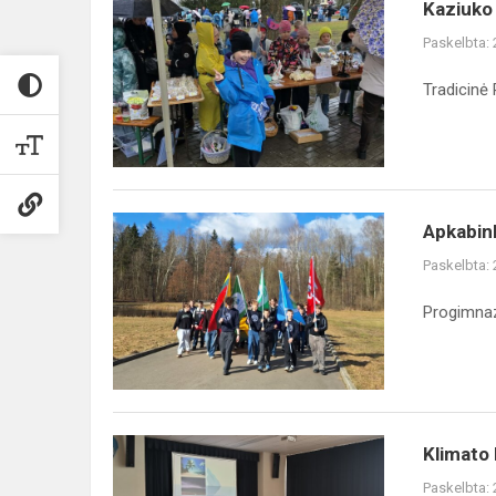
Kaziuko
Kaziuko
mugė'2026
Paskelbta:
Tradicinė
Apkabinkime
Apkabin
Kaišiadoris'2026
Paskelbta:
Progimnaz
Klimato
Klimato 
kaita
Paskelbta: