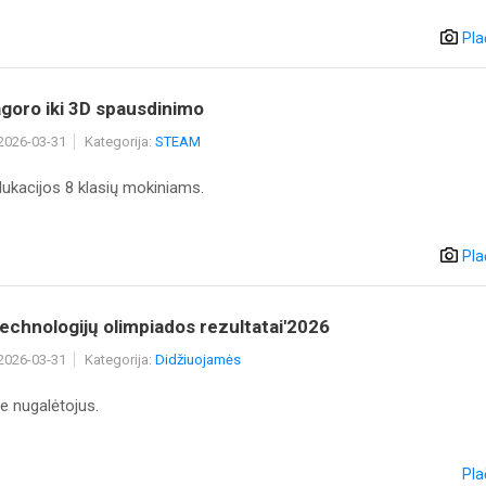
Pla
goro iki 3D spausdinimo
 2026-03-31
Kategorija:
STEAM
kacijos 8 klasių mokiniams.
Pla
echnologijų olimpiados rezultatai'2026
 2026-03-31
Kategorija:
Didžiuojamės
e nugalėtojus.
Pla