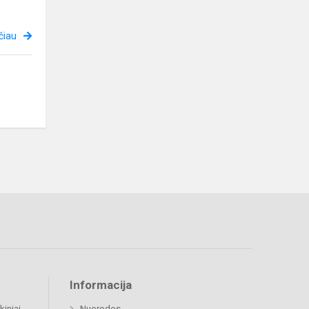
čiau
Informacija
kiniai
Nuorodos