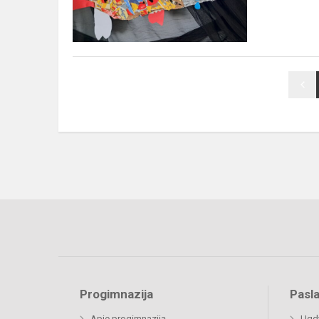
Progimnazija
Pasl
Apie progimnaziją
Ugdy