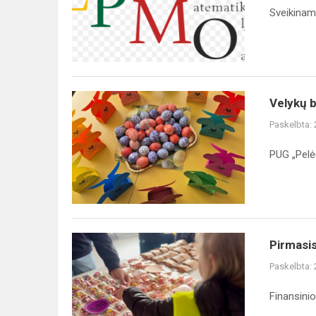
mokinių
Sveikinam
rajoninės
matematikos
olimpiados
rezulta...
Velykų
Velykų b
belaukiant
Paskelbta:
PUG „Pelėd
Pirmasis
Pirmasis
savarankiškas
Paskelbta:
finansinis
sprendimas
Finansini
prie