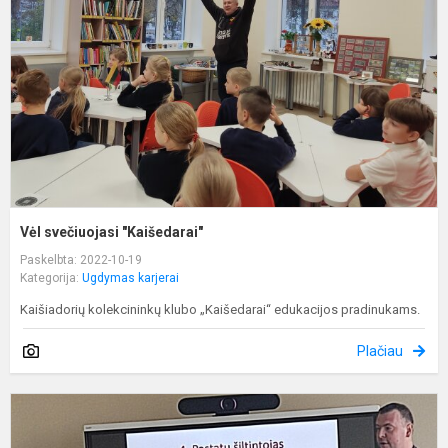
Vėl svečiuojasi "Kaišedarai"
Paskelbta: 2022-10-19
Kategorija:
Ugdymas karjerai
Kaišiadorių kolekcininkų klubo „Kaišedarai“ edukacijos pradinukams.
Plačiau
U
k