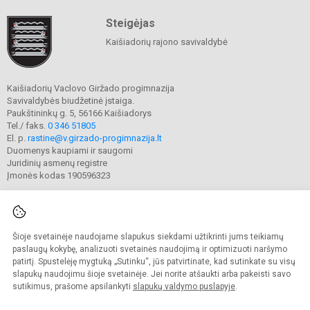
Steigėjas
Kaišiadorių rajono savivaldybė
Kaišiadorių Vaclovo Giržado progimnazija
Savivaldybės biudžetinė įstaiga.
Paukštininkų g. 5, 56166 Kaišiadorys
Tel./ faks.
0 346 51805
El. p.
rastine@v.girzado-progimnazija.lt
Duomenys kaupiami ir saugomi
Juridinių asmenų registre
Įmonės kodas 190596323
Šioje svetainėje naudojame slapukus siekdami užtikrinti jums teikiamų
© 2020. Kaišiadorių Vaclovo Giržado progimnazija. Visos teisės saugomos.
Kopijuoti turinį be raštiško gimnazijos sutikimo griežtai draudžiama.
paslaugų kokybę, analizuoti svetainės naudojimą ir optimizuoti naršymo
patirtį. Spustelėję mygtuką „Sutinku“, jūs patvirtinate, kad sutinkate su visų
Prieinamumo paraiška
Slapukų valdymas
slapukų naudojimu šioje svetainėje. Jei norite atšaukti arba pakeisti savo
sutikimus, prašome apsilankyti
slapukų valdymo puslapyje
.
Sumanus būdas atnaujinti
mokyklos interneto