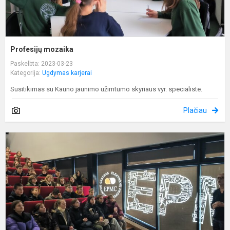
Profesijų mozaika
Paskelbta: 2023-03-23
Kategorija:
Ugdymas karjerai
Susitikimas su Kauno jaunimo užimtumo skyriaus vyr. specialiste.
Plačiau
,
p