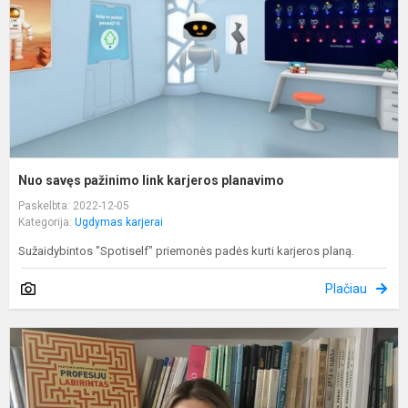
p
Nuo savęs pažinimo link karjeros planavimo
Paskelbta: 2022-12-05
Kategorija:
Ugdymas karjerai
Sužaidybintos "Spotiself" priemonės padės kurti karjeros planą.
Plačiau
N
p
P
-