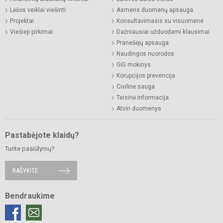
Lėšos veiklai viešinti
Asmens duomenų apsauga
Projektai
Konsultavimasis su visuomene
Viešieji pirkimai
Dažniausiai užduodami klausimai
Pranešėjų apsauga
Naudingos nuorodos
GiG mokinys
Korupcijos prevencija
Civilinė sauga
Teisinė informacija
Atviri duomenys
Pastabėjote klaidų?
Turite pasiūlymų?
RAŠYKITE
Bendraukime