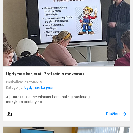
P
m
Ugdymas karjerai. Profesinis mokymas
Paskelbta: 2022-04-19
Kategorija:
Ugdymas karjerai
Aštuntokai klausė Vilniaus komunalinių paslaugų
mokyklos pristatymo.
Plačiau
F