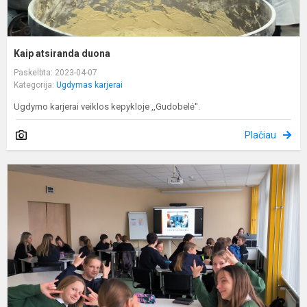
Kaip atsiranda duona
Paskelbta: 2023-04-07
Kategorija:
Ugdymas karjerai
Ugdymo karjerai veiklos kepykloje ,,Gudobelė''.
Plačiau
P
m