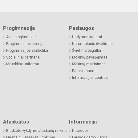
Progimnazija
Paslaugos
Apie progimnaziją
Ugdymas karjerai
Progimnazijos istorija
Neformalusis švietimas
Progimnazijos simbolika
Švietimo pagalba
Socialiniai partneriai
Mokinių pavežėjimas
Mokyklinė uniforma
Mokinių maitinimas
Patalpų nuoma
Informacijos centras
Ataskaitos
Informacija
Biudžeto vykdymo ataskaitų rinkiniai
Nuorodos
Finansinių ataskaitų rinkiniai
Laisvos darbo vietos