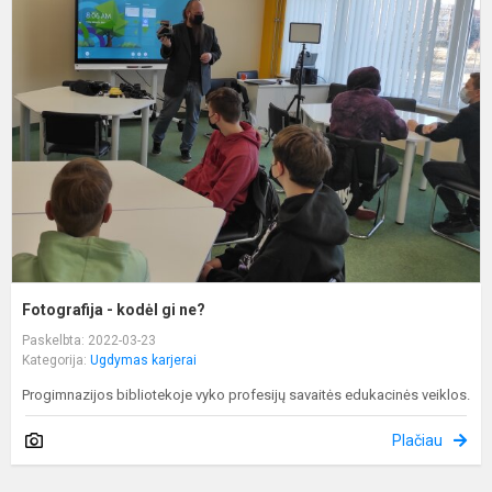
-
k
g
n
Fotografija - kodėl gi ne?
Paskelbta: 2022-03-23
Kategorija:
Ugdymas karjerai
Progimnazijos bibliotekoje vyko profesijų savaitės edukacinės veiklos.
Plačiau