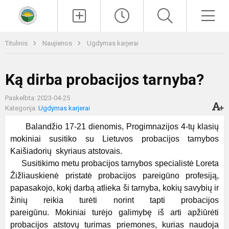
Paieška
Men
Titulinis
Naujienos
Ugdymas karjerai
Ką dirba probacijos tarnyba?
Paskelbta: 2023-04-25
Kategorija:
Ugdymas karjerai
Balandžio 17-21 dienomis, Progimnazijos 4-tų klasių
mokiniai susitiko su Lietuvos probacijos tarnybos
Kaišiadorių skyriaus atstovais.
Susitikimo metu probacijos tarnybos specialistė Loreta
Žižliauskienė pristatė probacijos pareigūno profesiją,
papasakojo, kokį darbą atlieka ši tarnyba, kokių savybių ir
žinių reikia turėti norint tapti probacijos
pareigūnu. Mokiniai turėjo galimybę iš arti apžiūrėti
probacijos atstovų turimas priemones, kurias naudoja