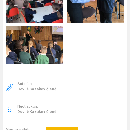
Autorius:
Dovilė Kazakevičienė
Nuotraukos:
Dovilė Kazakevičienė
Nepamirškite