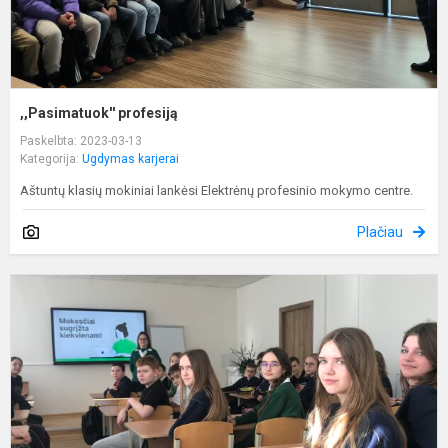
,,Pasimatuok'' profesiją
Paskelbta: 2023-03-13
Kategorija:
Ugdymas karjerai
Aštuntų klasių mokiniai lankėsi Elektrėnų profesinio mokymo centre.
Plačiau
M
s
k