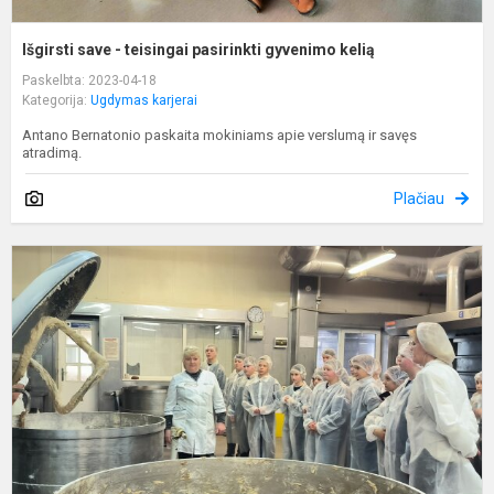
Išgirsti save - teisingai pasirinkti gyvenimo kelią
Paskelbta: 2023-04-18
Kategorija:
Ugdymas karjerai
Antano Bernatonio paskaita mokiniams apie verslumą ir savęs
atradimą.
Plačiau
K
a
d