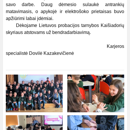
savo darbe. Daug dėmesio sulaukė antrankių
matavimasis, o apykojė ir elektrošoko prietaisas buvo
apžiūrimi labai įdėmiai.
Dėkojame Lietuvos probacijos tarnybos Kaišiadorių
skyriaus atstovams už bendradarbiavimą.
Karjeros
specialistė Dovilė Kazakevičienė