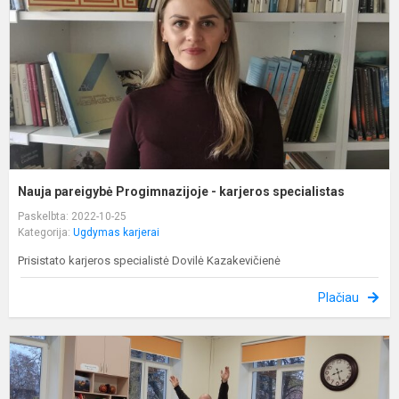
k
s
Nauja pareigybė Progimnazijoje - karjeros specialistas
Paskelbta: 2022-10-25
Kategorija:
Ugdymas karjerai
Prisistato karjeros specialistė Dovilė Kazakevičienė
Plačiau
V
s
"