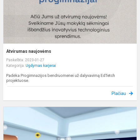
Atvirumas naujovėms
Paskelbta: 2023-01-27
Kategorija:
Ugdymas karjerai
Padėka Progimnazijos bendruomenei už dalyvavimą EdTetch
projektuose.
Plačiau
N
s
p
l
k