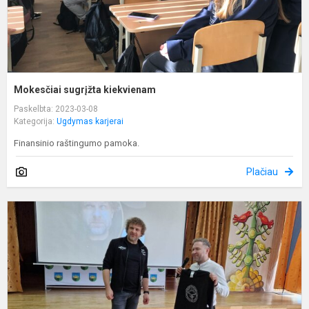
Mokesčiai sugrįžta kiekvienam
Paskelbta: 2023-03-08
Kategorija:
Ugdymas karjerai
Finansinio raštingumo pamoka.
Plačiau
S
i
s
-
u