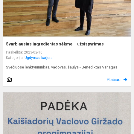
Svarbiausias ingredientas sėkmei - užsispyrimas
Paskelbta: 2023-02-10
Kategorija:
Ugdymas karjerai
Svečiuose lenktynininkas, vadovas, šaulys - Benediktas Vanagas
Plačiau
A
n