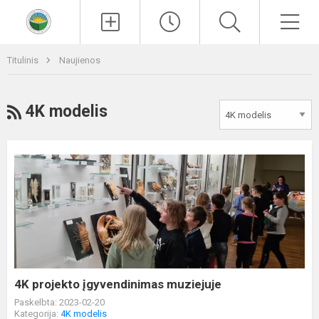
Paieška
Men
Titulinis
Naujienos
RSS
4K modelis
4K
projekto
įgyvendinimas
muziejuje
4K projekto įgyvendinimas muziejuje
Paskelbta: 2023-02-20
Kategorija:
4K modelis