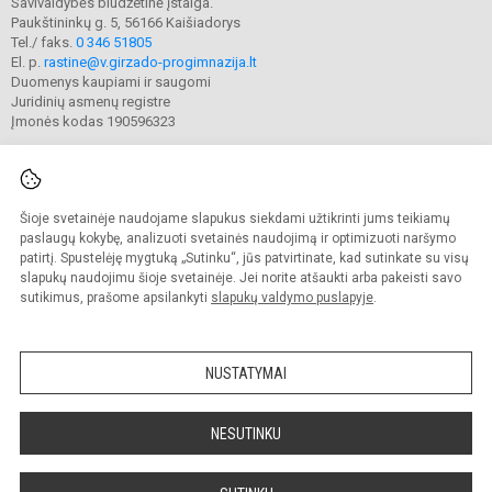
Savivaldybės biudžetinė įstaiga.
Paukštininkų g. 5, 56166 Kaišiadorys
Tel./ faks.
0 346 51805
El. p.
rastine@v.girzado-progimnazija.lt
Duomenys kaupiami ir saugomi
Juridinių asmenų registre
Įmonės kodas 190596323
Šioje svetainėje naudojame slapukus siekdami užtikrinti jums teikiamų
© 2020. Kaišiadorių Vaclovo Giržado progimnazija. Visos teisės saugomos.
Kopijuoti turinį be raštiško gimnazijos sutikimo griežtai draudžiama.
paslaugų kokybę, analizuoti svetainės naudojimą ir optimizuoti naršymo
patirtį. Spustelėję mygtuką „Sutinku“, jūs patvirtinate, kad sutinkate su visų
Prieinamumo paraiška
Slapukų valdymas
slapukų naudojimu šioje svetainėje. Jei norite atšaukti arba pakeisti savo
sutikimus, prašome apsilankyti
slapukų valdymo puslapyje
.
Sumanus būdas atnaujinti
mokyklos interneto
svetainę
NUSTATYMAI
NESUTINKU