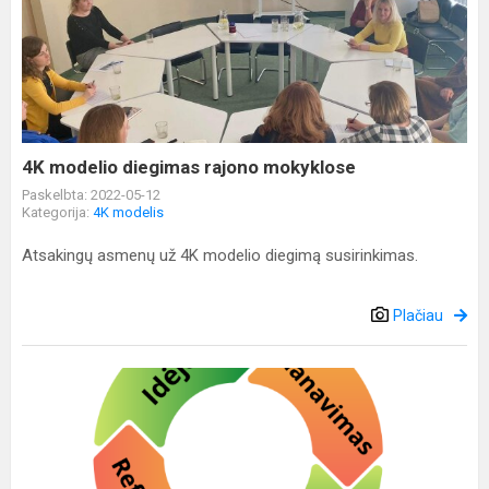
modelio
diegimas
rajono
mokyklose
4K modelio diegimas rajono mokyklose
Paskelbta: 2022-05-12
Kategorija:
4K modelis
Atsakingų asmenų už 4K modelio diegimą susirinkimas.
Plačiau
Progimnazija
dalyvauja
4K
modelio
diegime