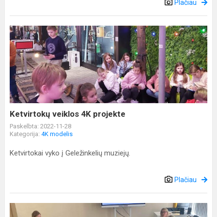
Plačiau
Ketvirtokų
veiklos
4K
projekte
Ketvirtokų veiklos 4K projekte
Paskelbta: 2022-11-28
Kategorija:
4K modelis
Ketvirtokai vyko į Geležinkelių muziejų.
Plačiau
4K