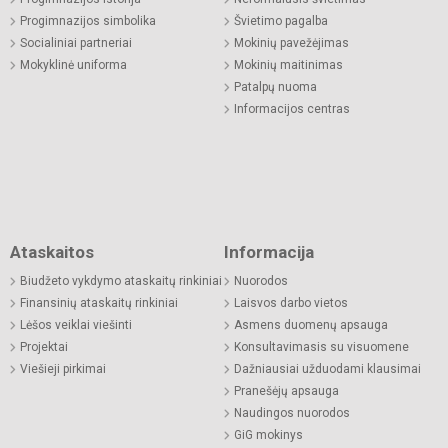
Progimnazijos simbolika
Švietimo pagalba
Socialiniai partneriai
Mokinių pavežėjimas
Mokyklinė uniforma
Mokinių maitinimas
Patalpų nuoma
Informacijos centras
Ataskaitos
Informacija
Biudžeto vykdymo ataskaitų rinkiniai
Nuorodos
Finansinių ataskaitų rinkiniai
Laisvos darbo vietos
Lėšos veiklai viešinti
Asmens duomenų apsauga
Projektai
Konsultavimasis su visuomene
Viešieji pirkimai
Dažniausiai užduodami klausimai
Pranešėjų apsauga
Naudingos nuorodos
GiG mokinys