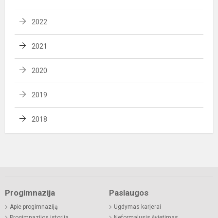
2022
2021
2020
2019
2018
Progimnazija
Paslaugos
Apie progimnaziją
Ugdymas karjerai
Progimnazijos istorija
Neformalusis švietimas