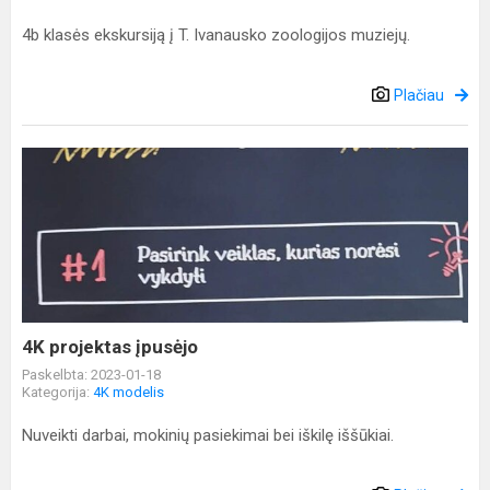
4b klasės ekskursiją į T. Ivanausko zoologijos muziejų.
Plačiau
4K
projektas
įpusėjo
4K projektas įpusėjo
Paskelbta: 2023-01-18
Kategorija:
4K modelis
Nuveikti darbai, mokinių pasiekimai bei iškilę iššūkiai.