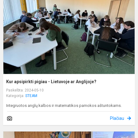
p
-
L
a
A
Kur apsipirkti pigiau - Lietuvoje ar Anglijoje?
Paskelbta: 2024-05-10
Kategorija:
STEAM
Integruotos anglų kalbos ir matematikos pamokos aštuntokams.
Plačiau
N