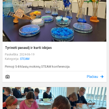
Tyrinėti pasaulį ir kurti idėjas
Paskelbta: 2024-06-19
Kategorija:
STEAM
Pirmoji 5-8 klasių mokinių STEAM konferencija.
Plačiau
Į
t
į
m