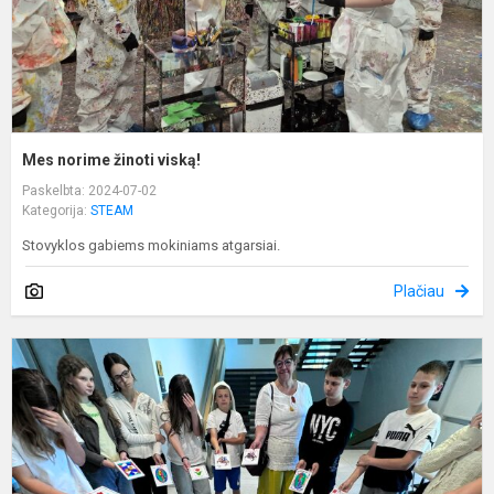
Mes norime žinoti viską!
Paskelbta: 2024-07-02
Kategorija:
STEAM
Stovyklos gabiems mokiniams atgarsiai.
Plačiau
N
k
ik
k