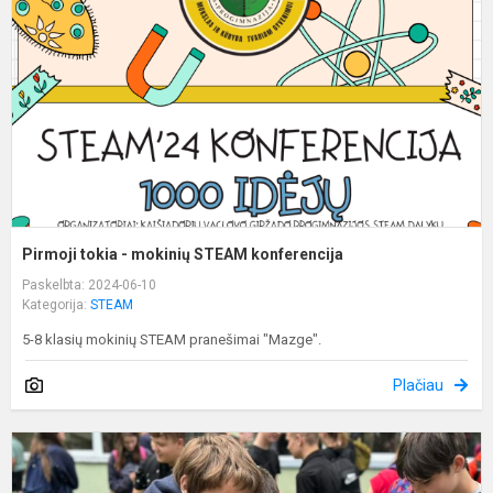
m
S
k
Pirmoji tokia - mokinių STEAM konferencija
Paskelbta: 2024-06-10
Kategorija:
STEAM
5-8 klasių mokinių STEAM pranešimai "Mazge".
Plačiau
P
T