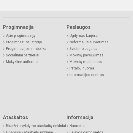
Progimnazija
Paslaugos
Apie progimnaziją
Ugdymas karjerai
Progimnazijos istorija
Neformalusis švietimas
Progimnazijos simbolika
Švietimo pagalba
Socialiniai partneriai
Mokinių pavežėjimas
Mokyklinė uniforma
Mokinių maitinimas
Patalpų nuoma
Informacijos centras
Ataskaitos
Informacija
Biudžeto vykdymo ataskaitų rinkiniai
Nuorodos
Finansinių ataskaitų rinkiniai
Laisvos darbo vietos