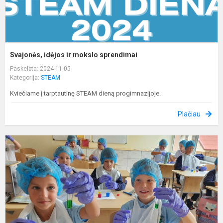
Svajonės, idėjos ir mokslo sprendimai
Paskelbta: 2024-11-05
Kategorija:
STEAM
Kviečiame į tarptautinę STEAM dieną progimnazijoje.
Plačiau
S
s
k