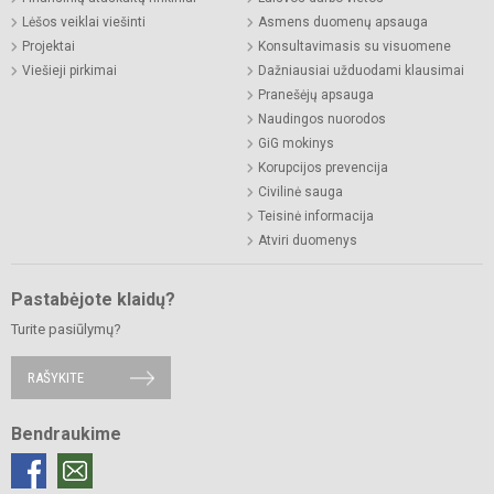
Lėšos veiklai viešinti
Asmens duomenų apsauga
Projektai
Konsultavimasis su visuomene
Viešieji pirkimai
Dažniausiai užduodami klausimai
Pranešėjų apsauga
Naudingos nuorodos
GiG mokinys
Korupcijos prevencija
Civilinė sauga
Teisinė informacija
Atviri duomenys
Pastabėjote klaidų?
Turite pasiūlymų?
RAŠYKITE
Bendraukime