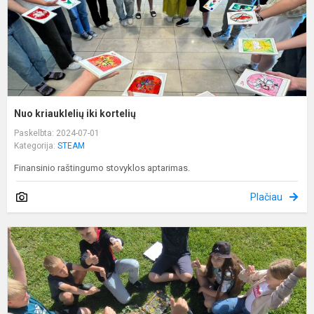
Nuo kriauklelių iki kortelių
Paskelbta: 2024-07-01
Kategorija:
STEAM
Finansinio raštingumo stovyklos aptarimas.
Plačiau
S
a
p