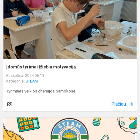
Įdomūs tyrimai įžiebia motyvaciją
Paskelbta: 2024-06-13
Kategorija:
STEAM
Tyriminės veiklos chemijos pamokose.
Plačiau
P
t
-