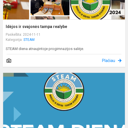
Idėjos ir svajonės tampa realybe
Paskelbta: 2024-11-11
Kategorija:
STEAM
STEAM diena atnaujintoje progimnazijos salėje.
Plačiau
S
i
ir
m
s