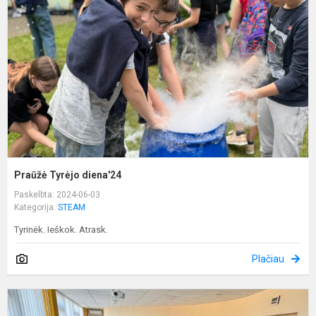
d
Praūžė Tyrėjo diena'24
Paskelbta: 2024-06-03
Kategorija:
STEAM
Tyrinėk. Ieškok. Atrask.
Plačiau
K
a