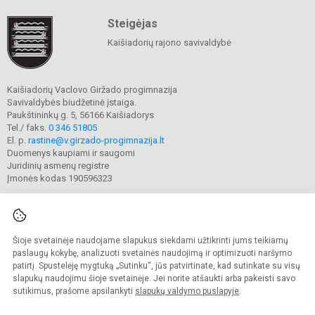
Steigėjas
Kaišiadorių rajono savivaldybė
Kaišiadorių Vaclovo Giržado progimnazija
Savivaldybės biudžetinė įstaiga.
Paukštininkų g. 5, 56166 Kaišiadorys
Tel./ faks.
0 346 51805
El. p.
rastine@v.girzado-progimnazija.lt
Duomenys kaupiami ir saugomi
Juridinių asmenų registre
Įmonės kodas 190596323
Šioje svetainėje naudojame slapukus siekdami užtikrinti jums teikiamų
© 2020. Kaišiadorių Vaclovo Giržado progimnazija. Visos teisės saugomos.
Kopijuoti turinį be raštiško gimnazijos sutikimo griežtai draudžiama.
paslaugų kokybę, analizuoti svetainės naudojimą ir optimizuoti naršymo
patirtį. Spustelėję mygtuką „Sutinku“, jūs patvirtinate, kad sutinkate su visų
Prieinamumo paraiška
Slapukų valdymas
slapukų naudojimu šioje svetainėje. Jei norite atšaukti arba pakeisti savo
sutikimus, prašome apsilankyti
slapukų valdymo puslapyje
.
Sumanus būdas atnaujinti
mokyklos interneto