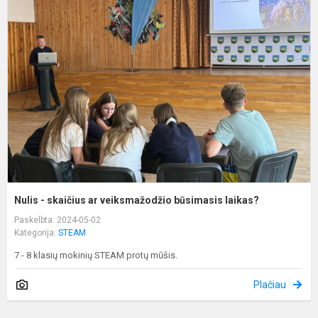
-
s
a
v
b
l
Nulis - skaičius ar veiksmažodžio būsimasis laikas?
Paskelbta: 2024-05-02
Kategorija:
STEAM
7 - 8 klasių mokinių STEAM protų mūšis.
Plačiau