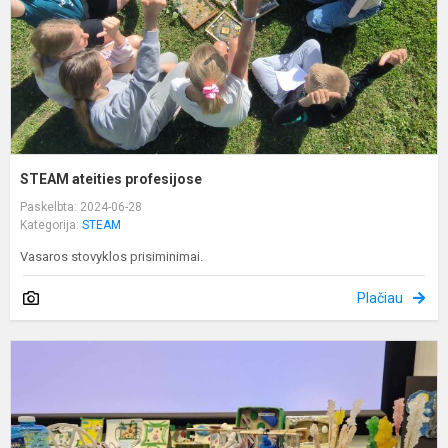
STEAM ateities profesijose
Paskelbta: 2024-06-28
Kategorija:
STEAM
Vasaros stovyklos prisiminimai.
Plačiau
T
p
ir
k
i