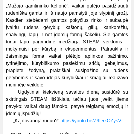
„Mažojo gamtininko kelionė“, vaikai galėjo pasidžiaugti
rudeniška gamta ir iš naujo pamatyti joje slypintį grožį.
Kasdien stebėdami gamtos pokyčius rinko ir sukaupė
įvairių rudens gėrybių: kaštonų, gilių, kankorėžių,
spalvingų lapų ir net įdomių formų šakelių. Šie gamtos
turtai tapo pagrindine medžiaga STEAM veikloms –
mokymuisi per kūrybą ir eksperimentus.
Patrauklia ir
žaisminga forma vaikai plėtojo aplinkos pažinimo,
tyrinėjimo, kūrybiškumo pasiekimų sričių gebėjimus,
praplėtė žodyną, praktiškai susipažino su rudens
gėrybėmis ir savo idėjas kūrybiškai ir smagiai realizavo
meninėje veikloje.
Ugdytiniai kiekvieną savaitės dieną susidūrė su
skirtingais STEAM iššūkiais, tačiau juos įveikti jiems
pavyko: vaikai daug išmoko, patyrė teigiamų emocijų ir
įdomių įspūdžių!
„Ką dovanoja ruduo?“
https://youtu.be/Z9DrkOZysVc