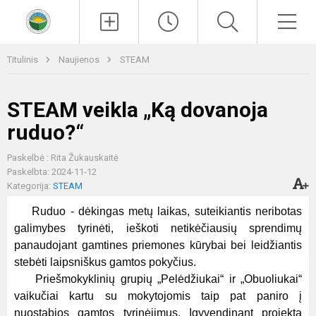
Paieška
Men
Titulinis
Naujienos
STEAM
STEAM veikla „Ką dovanoja
ruduo?“
Paskelbė : Rita Žukauskaitė
Paskelbta: 2024-11-12
Kategorija:
STEAM
Ruduo - dėkingas metų laikas, suteikiantis neribotas
galimybes tyrinėti, ieškoti netikėčiausių sprendimų
panaudojant gamtines priemones kūrybai bei leidžiantis
stebėti laipsniškus gamtos pokyčius.
Priešmokyklinių grupių „Pelėdžiukai“ ir „Obuoliukai“
vaikučiai kartu su mokytojomis taip pat paniro į
nuostabios gamtos tyrinėjimus. Įgyvendinant projektą