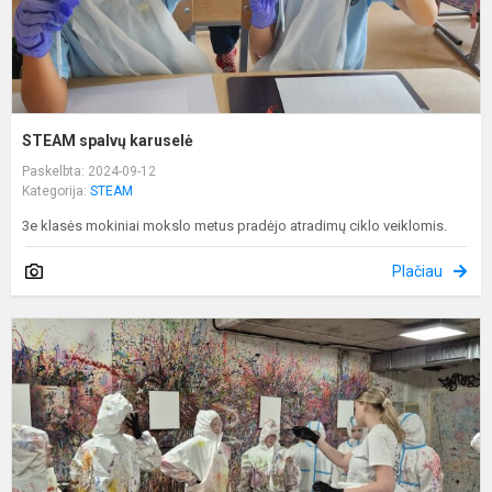
STEAM spalvų karuselė
Paskelbta: 2024-09-12
Kategorija:
STEAM
3e klasės mokiniai mokslo metus pradėjo atradimų ciklo veiklomis.
Plačiau
M
n
ž
v