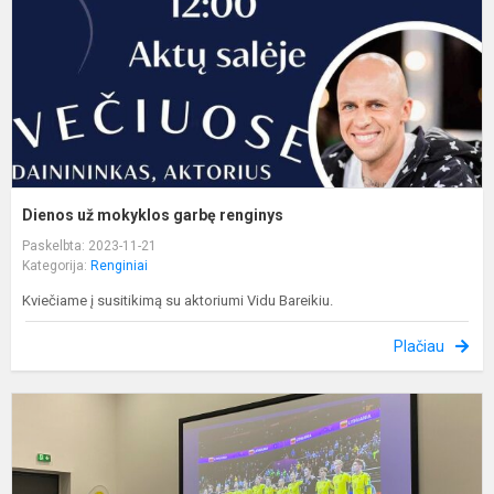
Dienos už mokyklos garbę renginys
Paskelbta: 2023-11-21
Kategorija:
Renginiai
Kviečiame į susitikimą su aktoriumi Vidu Bareikiu.
Plačiau
K
s
p