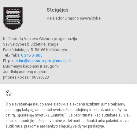
Steigėjas
Kaišiadorių rajono savivaldybė
Kaišiadorių Vaclovo Giržado progimnazija
Savivaldybės biudžetinė įstaiga.
Paukštininkų g. 5, 56166 Kaišiadorys
Tel./ faks.
0 346 51805
El. p.
rastine@v.girzado-progimnazija.lt
Duomenys kaupiami ir saugomi
Juridinių asmenų registre
Įmonės kodas 190596323
Šioje svetainėje naudojame slapukus siekdami užtikrinti jums teikiamų
© 2020. Kaišiadorių Vaclovo Giržado progimnazija. Visos teisės saugomos.
Kopijuoti turinį be raštiško gimnazijos sutikimo griežtai draudžiama.
paslaugų kokybę, analizuoti svetainės naudojimą ir optimizuoti naršymo
patirtį. Spustelėję mygtuką „Sutinku“, jūs patvirtinate, kad sutinkate su visų
Prieinamumo paraiška
Slapukų valdymas
slapukų naudojimu šioje svetainėje. Jei norite atšaukti arba pakeisti savo
sutikimus, prašome apsilankyti
slapukų valdymo puslapyje
.
Sumanus būdas atnaujinti
mokyklos interneto