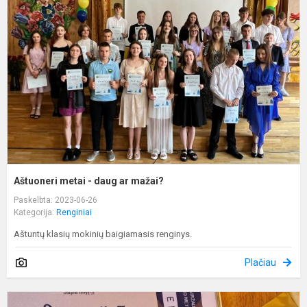
-
d
a
m
Aštuoneri metai - daug ar mažai?
Paskelbta: 2023-06-26
Kategorija:
Renginiai
Aštuntų klasių mokinių baigiamasis renginys.
Plačiau
M