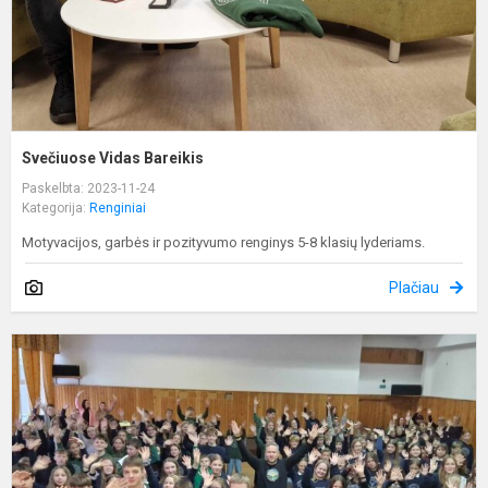
Svečiuose Vidas Bareikis
Paskelbta: 2023-11-24
Kategorija:
Renginiai
Motyvacijos, garbės ir pozityvumo renginys 5-8 klasių lyderiams.
Plačiau
P
4
m
–
4
m