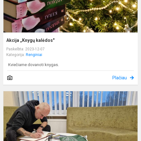
Akcija „Knygų kalėdos"
Paskelbta: 2023-12-07
Kategorija:
Renginiai
Kviečiame dovanoti knygas.
Plačiau
S
V
B