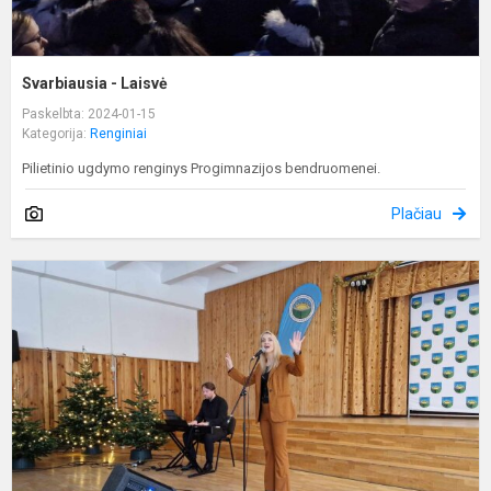
Svarbiausia - Laisvė
Paskelbta: 2024-01-15
Kategorija:
Renginiai
Pilietinio ugdymo renginys Progimnazijos bendruomenei.
Plačiau
K
n
m
v
b
g