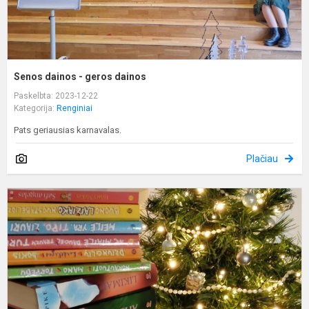
Senos dainos - geros dainos
Paskelbta: 2023-12-22
Kategorija:
Renginiai
Pats geriausias karnavalas.
Plačiau
A
„
k