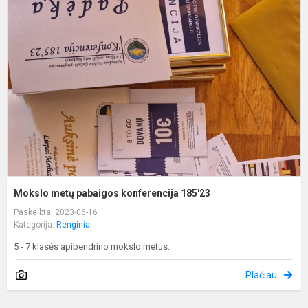
m
p
k
1
Mokslo metų pabaigos konferencija 185'23
Paskelbta: 2023-06-16
Kategorija:
Renginiai
5 - 7 klasės apibendrino mokslo metus.
Plačiau