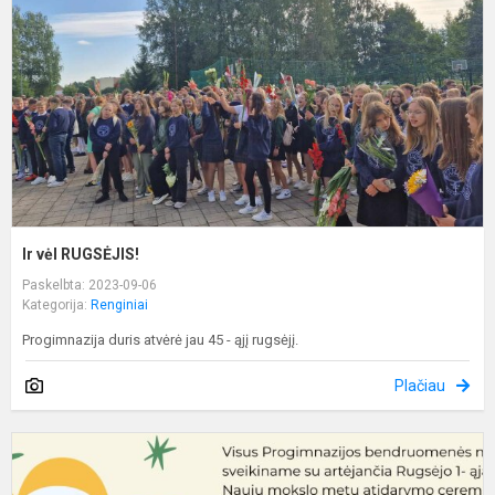
Ir vėl RUGSĖJIS!
Paskelbta: 2023-09-06
Kategorija:
Renginiai
Progimnazija duris atvėrė jau 45 - ąjį rugsėjį.
Plačiau
R
1