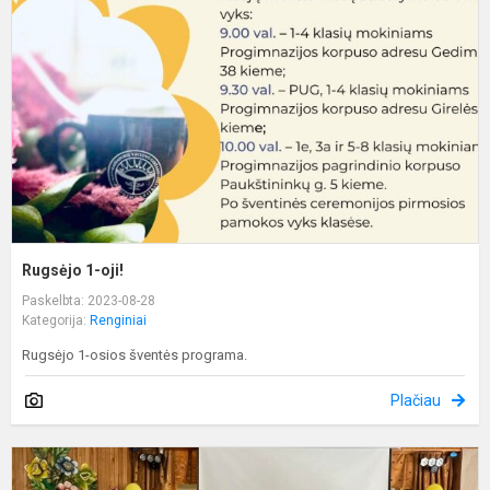
oj
Rugsėjo 1-oji!
Paskelbta: 2023-08-28
Kategorija:
Renginiai
Rugsėjo 1-osios šventės programa.
Plačiau
A
m