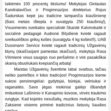
laikėmės 100 procentų tikslumu! Mokytojas Gintautas
Kandratavičius ir Progimnazijos direktorius Rojus
Šadurskas kepė jau tradicine tampančia kiaušinienę
(šiais metais iškepta ir suvalgyta 250 kiaušinių!),
Visuomenės sveikatos specialistė Skaistė Kalvinskaitė ir
socialinė pedagogė Audronė Bilydienė kvietė ragauti
sveikuoliškos grikių košės (suvalgyta 4 kg košės!!!), UAB
Dussmann Service kvietė ragauti tradicinių Užgavėnių
blynų (skaičiuojant pamestas skaičius!), mokytoja Rasa
Vilimienė visus saugojo nuo peršalimo ir virė pasakiškai
skanią obuoliukais kvepiančią arbatą!
Maistas Užgavėnių šventime labai svarbus, tačiau
neliko pamirštos ir kitos tradicijos! Progimnazijos kieme
sukosi persirengėliai: gydytojai, būrėjai, velniukai ir
raganaitės. Savo jėgas mokiniai galėjo išbandyti
imituotose Lašininio ir Kanapinio kovose, virvės traukimo
rungtyje. Kad kojelės nesušaltų, muzikos mokytoja Rasa
Zaksienė visiems priminė tradicinius lietuvių liaudies
ratelius.