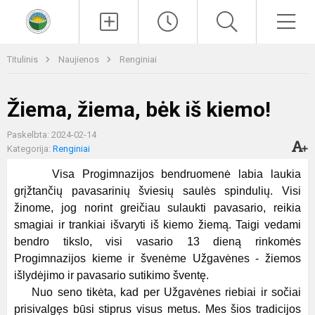
Paieška
Men
Titulinis
Naujienos
Renginiai
Žiema, žiema, bėk iš kiemo!
Paskelbta: 2024-02-14
Kategorija:
Renginiai
Visa Progimnazijos bendruomenė labia laukia
grįžtančių pavasarinių šviesių saulės spindulių. Visi
žinome, jog norint greičiau sulaukti pavasario, reikia
smagiai ir trankiai išvaryti iš kiemo žiemą. Taigi vedami
bendro tikslo, visi vasario 13 dieną rinkomės
Progimnazijos kieme ir švenėme Užgavėnes - žiemos
išlydėjimo ir pavasario sutikimo šventę.
Nuo seno tikėta, kad per Užgavėnes riebiai ir sočiai
prisivalgęs būsi stiprus visus metus. Mes šios tradicijos