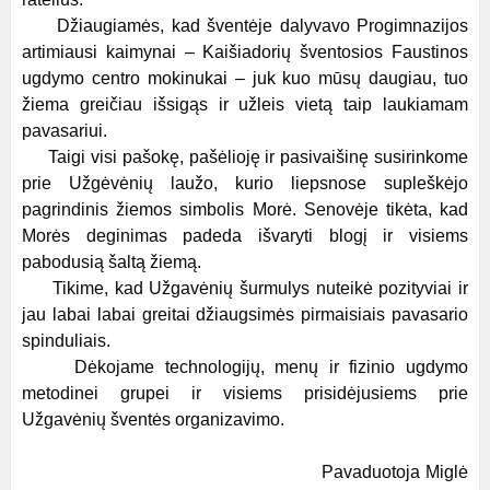
Džiaugiamės, kad šventėje dalyvavo Progimnazijos
artimiausi kaimynai – Kaišiadorių šventosios Faustinos
ugdymo centro mokinukai – juk kuo mūsų daugiau, tuo
žiema greičiau išsigąs ir užleis vietą taip laukiamam
pavasariui.
Taigi visi pašokę, pašėlioję ir pasivaišinę susirinkome
prie Užgėvėnių laužo, kurio liepsnose supleškėjo
pagrindinis žiemos simbolis Morė. Senovėje tikėta, kad
Morės deginimas padeda išvaryti blogį ir visiems
pabodusią šaltą žiemą.
Tikime, kad Užgavėnių šurmulys nuteikė pozityviai ir
jau labai labai greitai džiaugsimės pirmaisiais pavasario
spinduliais.
Dėkojame technologijų, menų ir fizinio ugdymo
metodinei grupei ir visiems prisidėjusiems prie
Užgavėnių šventės organizavimo.
Pavaduotoja Miglė