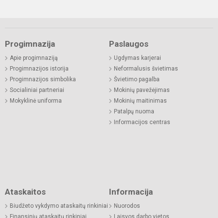
Progimnazija
Paslaugos
Apie progimnaziją
Ugdymas karjerai
Progimnazijos istorija
Neformalusis švietimas
Progimnazijos simbolika
Švietimo pagalba
Socialiniai partneriai
Mokinių pavežėjimas
Mokyklinė uniforma
Mokinių maitinimas
Patalpų nuoma
Informacijos centras
Ataskaitos
Informacija
Biudžeto vykdymo ataskaitų rinkiniai
Nuorodos
Finansinių ataskaitų rinkiniai
Laisvos darbo vietos