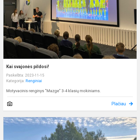
Kai svajonės pildosi!
Paskelbta: 2023-11-15
Kategorija:
Renginiai
Motyvacinis renginys "Mazge" 3-4 klasių mokiniams.
Plačiau
Ir
v
R