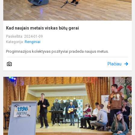
Kad naujais metais viskas būtų gerai
Paskelbta: 2024-01-09
Kategorija:
Renginiai
Progimnazijos kolektyvas pozityviai pradeda naujus metus.
Plačiau
S
d
-
g
d