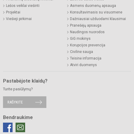
Lėšos veiklai viešinti
Asmens duomenų apsauga
Projektai
Konsultavimasis su visuomene
Viešieji pirkimai
Dažniausiai užduodami klausimai
Pranešėjų apsauga
Naudingos nuorodos
GiG mokinys
Korupcijos prevencija
Civilinė sauga
Teisinė informacija
Atviri duomenys
Pastabėjote klaidų?
Turite pasiūlymų?
RAŠYKITE
Bendraukime