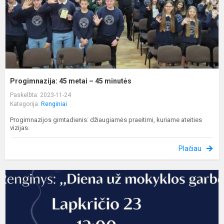
Progimnazija: 45 metai – 45 minutės
Paskelbta: 2023-11-24
Kategorija:
Renginiai
Progimnazijos gimtadienis: džiaugiamės praeitimi, kuriame ateities
vizijas.
Plačiau
D
u
m
g
r