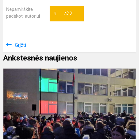
Nepamirškite
9
AČIŪ
padėkoti autoriui
Grįžti
Ankstesnės naujienos
S
-
L