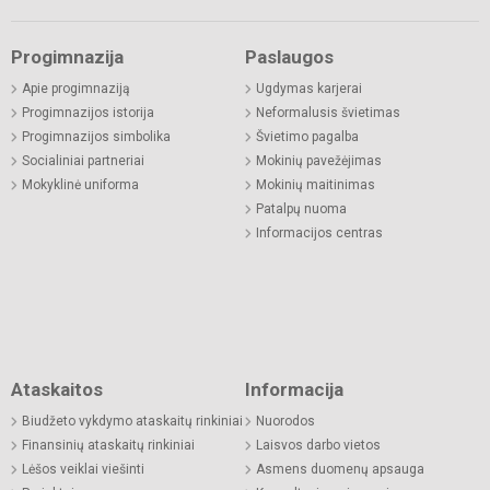
Progimnazija
Paslaugos
Apie progimnaziją
Ugdymas karjerai
Progimnazijos istorija
Neformalusis švietimas
Progimnazijos simbolika
Švietimo pagalba
Socialiniai partneriai
Mokinių pavežėjimas
Mokyklinė uniforma
Mokinių maitinimas
Patalpų nuoma
Informacijos centras
Ataskaitos
Informacija
Biudžeto vykdymo ataskaitų rinkiniai
Nuorodos
Finansinių ataskaitų rinkiniai
Laisvos darbo vietos
Lėšos veiklai viešinti
Asmens duomenų apsauga