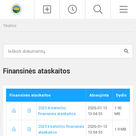
Paieška
Men
Titulinis
Finansinės ataskaitos
Finansinės ataskaitos
Atnaujinta
Dydis
2025 III ketvirčio
2026-01-13
1.92
finansinės ataskaitos
13:04:55
MB
2025 II ketvirčio finansinės
2026-01-13
1.9 MB
ataskaitos
13:04:55