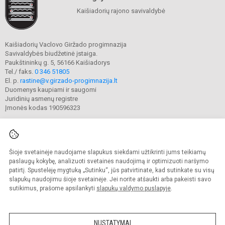
Kaišiadorių rajono savivaldybė
Kaišiadorių Vaclovo Giržado progimnazija
Savivaldybės biudžetinė įstaiga.
Paukštininkų g. 5, 56166 Kaišiadorys
Tel./ faks.
0 346 51805
El. p.
rastine@v.girzado-progimnazija.lt
Duomenys kaupiami ir saugomi
Juridinių asmenų registre
Įmonės kodas 190596323
Šioje svetainėje naudojame slapukus siekdami užtikrinti jums teikiamų
© 2020. Kaišiadorių Vaclovo Giržado progimnazija. Visos teisės saugomos.
Kopijuoti turinį be raštiško gimnazijos sutikimo griežtai draudžiama.
paslaugų kokybę, analizuoti svetainės naudojimą ir optimizuoti naršymo
patirtį. Spustelėję mygtuką „Sutinku“, jūs patvirtinate, kad sutinkate su visų
Prieinamumo paraiška
Slapukų valdymas
slapukų naudojimu šioje svetainėje. Jei norite atšaukti arba pakeisti savo
sutikimus, prašome apsilankyti
slapukų valdymo puslapyje
.
Sumanus būdas atnaujinti
mokyklos interneto
svetainę
NUSTATYMAI