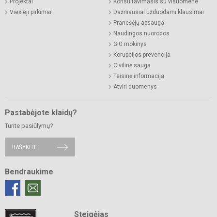
Projektai
Konsultavimasis su visuomene
Viešieji pirkimai
Dažniausiai užduodami klausimai
Pranešėjų apsauga
Naudingos nuorodos
GiG mokinys
Korupcijos prevencija
Civilinė sauga
Teisinė informacija
Atviri duomenys
Pastabėjote klaidų?
Turite pasiūlymų?
RAŠYKITE
Bendraukime
Steigėjas