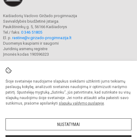
Kaišiadorių Vaclovo Giržado progimnazija
Savivaldybės biudžetinė įstaiga.
Paukštininkų g. 5, 56166 Kaišiadorys
Tel./ faks.
0 346 51805
El. p.
rastine@v.girzado-progimnazija.lt
Duomenys kaupiami ir saugomi
Juridinių asmenų registre
Įmonės kodas 190596323
Šioje svetainėje naudojame slapukus siekdami užtikrinti jums teikiamų
© 2020. Kaišiadorių Vaclovo Giržado progimnazija. Visos teisės saugomos.
Kopijuoti turinį be raštiško gimnazijos sutikimo griežtai draudžiama.
paslaugų kokybę, analizuoti svetainės naudojimą ir optimizuoti naršymo
patirtį. Spustelėję mygtuką „Sutinku“, jūs patvirtinate, kad sutinkate su visų
Prieinamumo paraiška
Slapukų valdymas
slapukų naudojimu šioje svetainėje. Jei norite atšaukti arba pakeisti savo
sutikimus, prašome apsilankyti
slapukų valdymo puslapyje
.
Sumanus būdas atnaujinti
mokyklos interneto
svetainę
NUSTATYMAI