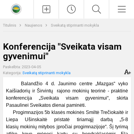
Paieška
Men
Titulinis
Naujienos
Sveikatą stiprinanti mokykla
Konferencija "Sveikata visam
gyvenimui"
Paskelbta: 2023-04-05
Kategorija:
Sveikatą stiprinanti mokykla
Balandžio 4 d. Jaunimo centre „Mazgas“ vyko
Kaišiadorių ir Širvintų rajono mokinių teorinė - praktinė
konferencija „Sveikata visam gyvenimui“, skirta
Pasaulinei Sveikatos dienai paminėti.
Progimnazijos 5b klasės mokinės Smiltė Trečiokaitė ir
Liepa Ušinskaitė pristatė tiriamąjį darbą „5-8
klasių mokinių mitybos įpročiai progimnazijoje“. Šį tyrimą
atliko kovo mėnesį kartu su bendraklasėmis Ela