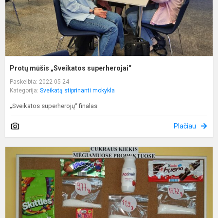
Protų mūšis „Sveikatos superherojai“
Paskelbta: 2022-05-24
Kategorija:
Sveikatą stiprinanti mokykla
„Sveikatos superherojų“ finalas
Plačiau
S
-
v
g
o
n