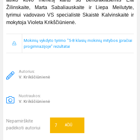
Žilinskaite, Marta Sabaliauskaite ir Liepa Meilutyte,
tyrimui vadovavo VS specialistė Skaistė Kalvinskaitė ir
mokytoja Violeta Krikščiūnienė.
Mokinių vykdyto tyrimo "5-8 klasių mokinių mitybos įpračiai
progimnazijoje" rezultatai
Autorius:
V. Krikščiūnienė
Nuotraukos:
V. Krikščiūnienė
Nepamirškite
7
AČIŪ
padėkoti autoriui