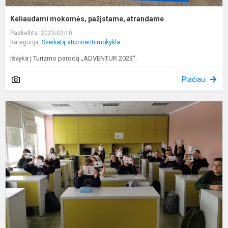
Keliaudami mokomės, pažįstame, atrandame
Paskelbta: 2023-02-10
Kategorija:
Sveikatą stiprinanti mokykla
Išvyka į Turizmo parodą „ADVENTUR 2023“.
Plačiau
V
s
-
v
s