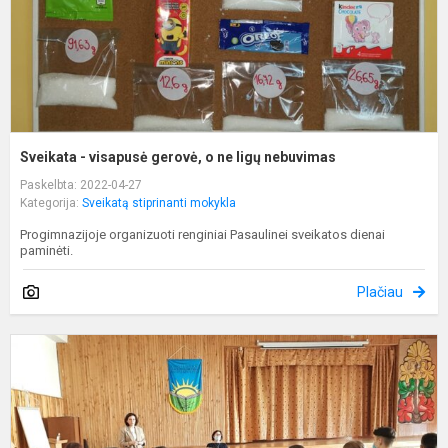
l
n
Sveikata - visapusė gerovė, o ne ligų nebuvimas
Paskelbta: 2022-04-27
Kategorija:
Sveikatą stiprinanti mokykla
Progimnazijoje organizuoti renginiai Pasaulinei sveikatos dienai
paminėti.
Plačiau
P
a
g
ir
h