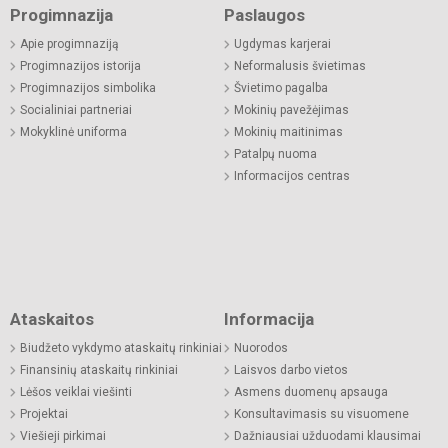
Progimnazija
Paslaugos
Apie progimnaziją
Ugdymas karjerai
Progimnazijos istorija
Neformalusis švietimas
Progimnazijos simbolika
Švietimo pagalba
Socialiniai partneriai
Mokinių pavežėjimas
Mokyklinė uniforma
Mokinių maitinimas
Patalpų nuoma
Informacijos centras
Ataskaitos
Informacija
Biudžeto vykdymo ataskaitų rinkiniai
Nuorodos
Finansinių ataskaitų rinkiniai
Laisvos darbo vietos
Lėšos veiklai viešinti
Asmens duomenų apsauga
Projektai
Konsultavimasis su visuomene
Viešieji pirkimai
Dažniausiai užduodami klausimai