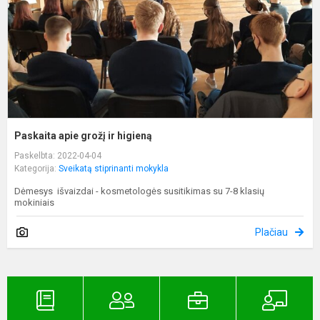
Paskaita apie grožį ir higieną
Paskelbta: 2022-04-04
Kategorija:
Sveikatą stiprinanti mokykla
Dėmesys išvaizdai - kosmetologės susitikimas su 7-8 klasių
mokiniais
Plačiau