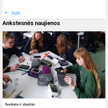
Grįžti
Ankstesnės naujienos
S
ir
s
Sveikata ir skaičiai