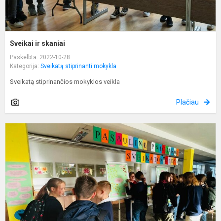
Sveikai ir skaniai
Paskelbta: 2022-10-28
Kategorija:
Sveikatą stiprinanti mokykla
Sveikatą stiprinančios mokyklos veikla
Plačiau
G
n
-
g
p
s