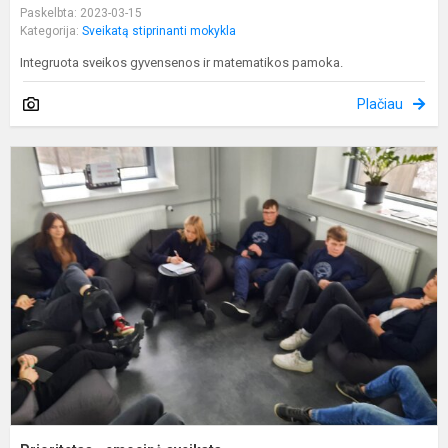
Paskelbta: 2023-03-15
Kategorija:
Sveikatą stiprinanti mokykla
Integruota sveikos gyvensenos ir matematikos pamoka.
Plačiau
P
-
e
s