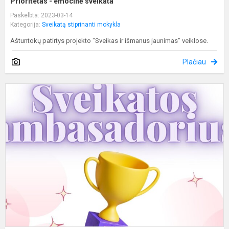
Prioritetas - emocinė sveikata
Paskelbta: 2023-03-14
Kategorija:
Sveikatą stiprinanti mokykla
Aštuntokų patirtys projekto "Sveikas ir išmanus jaunimas" veiklose.
Plačiau
K
t
p
S
a