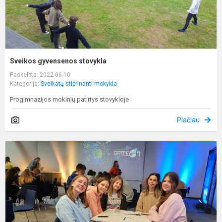
Sveikos gyvensenos stovykla
Paskelbta: 2022-06-10
Kategorija:
Sveikatą stiprinanti mokykla
Progimnazijos mokinių patirtys stovykloje
Plačiau
P
m
„
s