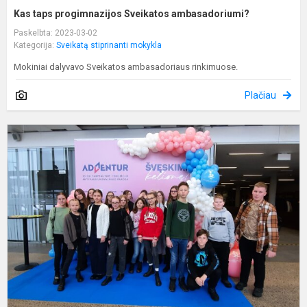
Kas taps progimnazijos Sveikatos ambasadoriumi?
Paskelbta: 2023-03-02
Kategorija:
Sveikatą stiprinanti mokykla
Mokiniai dalyvavo Sveikatos ambasadoriaus rinkimuose.
Plačiau
K
m
p
a