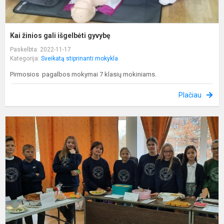
Kai žinios gali išgelbėti gyvybę
Paskelbta: 2022-11-17
Kategorija:
Sveikatą stiprinanti mokykla
Pirmosios pagalbos mokymai 7 klasių mokiniams.
Plačiau
S
ir
s