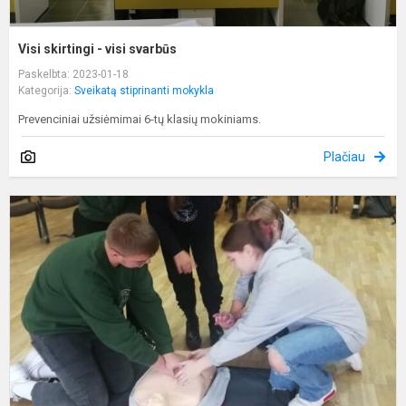
Visi skirtingi - visi svarbūs
Paskelbta: 2023-01-18
Kategorija:
Sveikatą stiprinanti mokykla
Prevenciniai užsiėmimai 6-tų klasių mokiniams.
Plačiau
K
ž
g
i
g