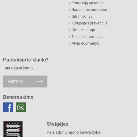
Pranešėjų apsauga
Naudingos nuorodos
GiG mokinys
Korupcijos prevencija
Civilinė sauga
Teisinė informacija
Atviri duomenys
Pastabėjote klaidų?
Turite pasiūlymų?
RAŠYKITE
Bendraukime
Steigėjas
Kaišiadorių rajono savivaldybė