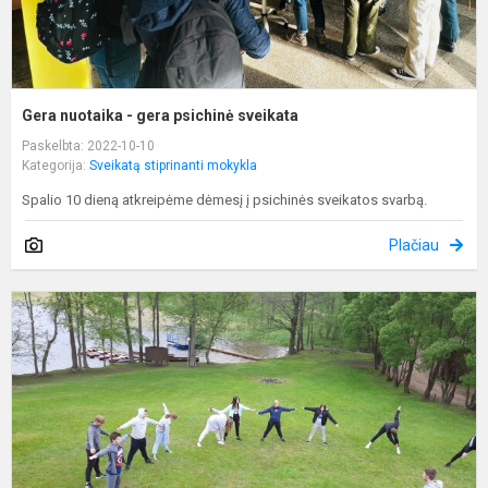
Gera nuotaika - gera psichinė sveikata
Paskelbta: 2022-10-10
Kategorija:
Sveikatą stiprinanti mokykla
Spalio 10 dieną atkreipėme dėmesį į psichinės sveikatos svarbą.
Plačiau
S
g
s