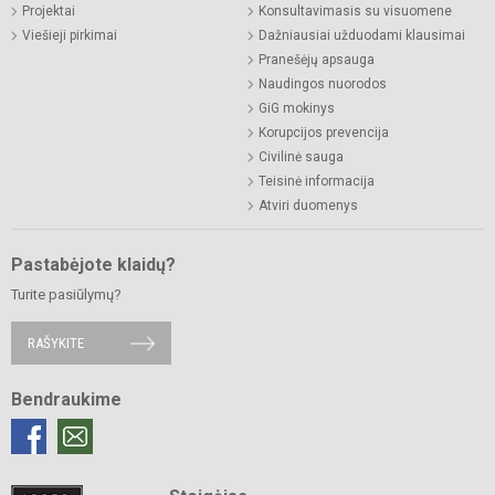
Projektai
Konsultavimasis su visuomene
Viešieji pirkimai
Dažniausiai užduodami klausimai
Pranešėjų apsauga
Naudingos nuorodos
GiG mokinys
Korupcijos prevencija
Civilinė sauga
Teisinė informacija
Atviri duomenys
Pastabėjote klaidų?
Turite pasiūlymų?
RAŠYKITE
Bendraukime