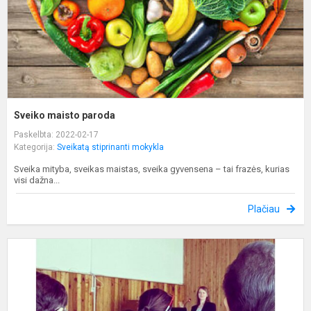
Sveiko maisto paroda
Paskelbta: 2022-02-17
Kategorija:
Sveikatą stiprinanti mokykla
Sveika mityba, sveikas maistas, sveika gyvensena – tai frazės, kurias
visi dažna...
Plačiau
S
s
L
k