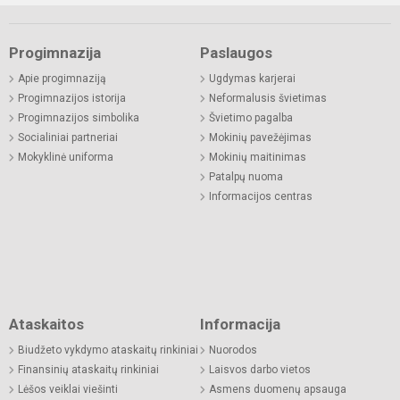
Progimnazija
Paslaugos
Apie progimnaziją
Ugdymas karjerai
Progimnazijos istorija
Neformalusis švietimas
Progimnazijos simbolika
Švietimo pagalba
Socialiniai partneriai
Mokinių pavežėjimas
Mokyklinė uniforma
Mokinių maitinimas
Patalpų nuoma
Informacijos centras
Ataskaitos
Informacija
Biudžeto vykdymo ataskaitų rinkiniai
Nuorodos
Finansinių ataskaitų rinkiniai
Laisvos darbo vietos
Lėšos veiklai viešinti
Asmens duomenų apsauga