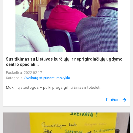
ir
n
u
Susitikimas su Lietuvos kurčiųjų ir neprigirdinčiųjų ugdymo
centro speciali...
Paskelbta: 2022-02-17
Kategorija:
Sveikatą stiprinanti mokykla
Mokinių atostogos – puiki proga gilinti žinias ir tobulėti.
Plačiau
P
p
s