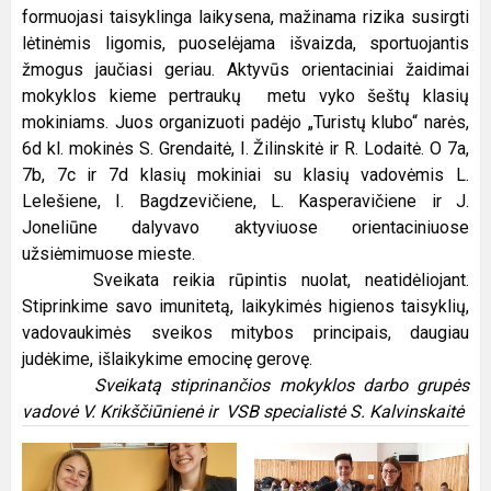
formuojasi taisyklinga laikysena, mažinama rizika susirgti
lėtinėmis ligomis, puoselėjama išvaizda, sportuojantis
žmogus jaučiasi geriau. Aktyvūs orientaciniai žaidimai
mokyklos kieme pertraukų metu vyko šeštų klasių
mokiniams. Juos organizuoti padėjo „Turistų klubo“ narės,
6d kl. mokinės S. Grendaitė, I. Žilinskitė ir R. Lodaitė. O 7a,
7b, 7c ir 7d klasių mokiniai su klasių vadovėmis L.
Lelešiene, I. Bagdzevičiene, L. Kasperavičiene ir J.
Joneliūne dalyvavo aktyviuose orientaciniuose
užsiėmimuose mieste.
Sveikata reikia rūpintis nuolat, neatidėliojant.
Stiprinkime savo imunitetą, laikykimės higienos taisyklių,
vadovaukimės sveikos mitybos principais, daugiau
judėkime, išlaikykime emocinę gerovę.
Sveikatą stiprinančios mokyklos darbo grupės
vadovė V. Krikščiūnienė ir VSB specialistė S. Kalvinskaitė