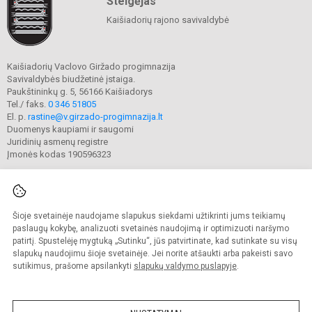
Steigėjas
Kaišiadorių rajono savivaldybė
Kaišiadorių Vaclovo Giržado progimnazija
Savivaldybės biudžetinė įstaiga.
Paukštininkų g. 5, 56166 Kaišiadorys
Tel./ faks.
0 346 51805
El. p.
rastine@v.girzado-progimnazija.lt
Duomenys kaupiami ir saugomi
Juridinių asmenų registre
Įmonės kodas 190596323
Šioje svetainėje naudojame slapukus siekdami užtikrinti jums teikiamų
© 2020. Kaišiadorių Vaclovo Giržado progimnazija. Visos teisės saugomos.
Kopijuoti turinį be raštiško gimnazijos sutikimo griežtai draudžiama.
paslaugų kokybę, analizuoti svetainės naudojimą ir optimizuoti naršymo
patirtį. Spustelėję mygtuką „Sutinku“, jūs patvirtinate, kad sutinkate su visų
Prieinamumo paraiška
Slapukų valdymas
slapukų naudojimu šioje svetainėje. Jei norite atšaukti arba pakeisti savo
sutikimus, prašome apsilankyti
slapukų valdymo puslapyje
.
Sumanus būdas atnaujinti
mokyklos interneto
svetainę