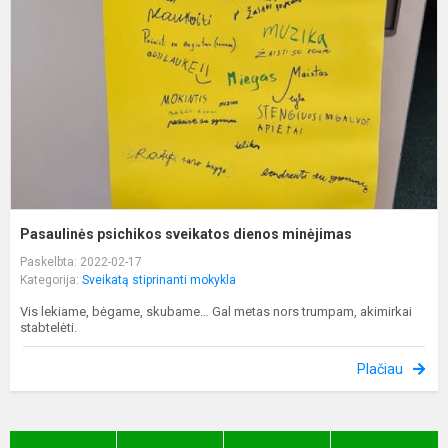
d
m
Pasaulinės psichikos sveikatos dienos minėjimas
Paskelbta: 2022-02-17
Kategorija:
Sveikatą stiprinanti mokykla
Vis lekiame, bėgame, skubame… Gal metas nors trumpam, akimirkai
stabtelėti.
Plačiau