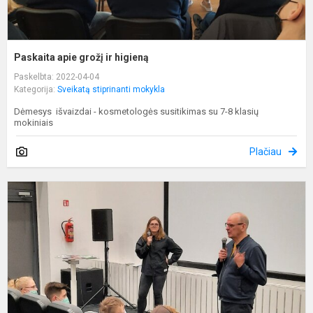
Paskaita apie grožį ir higieną
Paskelbta: 2022-04-04
Kategorija:
Sveikatą stiprinanti mokykla
Dėmesys išvaizdai - kosmetologės susitikimas su 7-8 klasių
mokiniais
Plačiau
J
d
„
–
n
ir
p