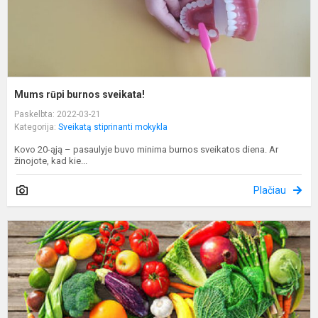
Mums rūpi burnos sveikata!
Paskelbta: 2022-03-21
Kategorija:
Sveikatą stiprinanti mokykla
Kovo 20-ąją – pasaulyje buvo minima burnos sveikatos diena. Ar
žinojote, kad kie...
Plačiau
S
m
p