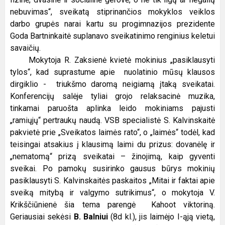
nebuvimas“, sveikatą stiprinančios mokyklos veiklos
darbo grupės narai kartu su progimnazijos prezidente
Goda Bartninkaitė suplanavo sveikatinimo renginius keletui
savaičių.
Mokytoja R. Zaksienė kvietė mokinius „pasiklausyti
tylos“, kad suprastume apie nuolatinio mūsų klausos
dirgiklio - triukšmo daromą neigiamą įtaką sveikatai.
Konferencijų salėje tyliai grojo relaksacinė muzika,
tinkamai paruošta aplinka leido mokiniams pajusti
„ramiųjų“ pertraukų naudą. VSB specialistė S. Kalvinskaitė
pakvietė prie „Sveikatos laimės rato“, o „laimės“ todėl, kad
teisingai atsakius į klausimą laimi du prizus: dovanėlę ir
„nematomą“ prizą sveikatai – žinojimą, kaip gyventi
sveikai. Po pamokų susirinko gausus būrys mokinių
pasiklausyti S. Kalvinskaitės paskaitos „Mitai ir faktai apie
sveiką mitybą ir valgymo sutrikimus“, o mokytoja V.
Krikščiūnienė šia tema parengė Kahoot viktoriną.
Geriausiai sekėsi
B. Balniui
(8d kl.), jis laimėjo I-ąją vietą,