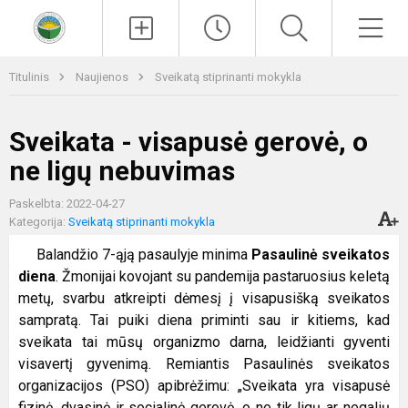
Paieška
Men
Titulinis
Naujienos
Sveikatą stiprinanti mokykla
Sveikata - visapusė gerovė, o
ne ligų nebuvimas
Paskelbta: 2022-04-27
Kategorija:
Sveikatą stiprinanti mokykla
Balandžio 7-ąją pasaulyje minima
Pasaulinė sveikatos
diena
. Žmonijai kovojant su pandemija pastaruosius keletą
metų, svarbu atkreipti dėmesį į visapusišką sveikatos
sampratą. Tai puiki diena priminti sau ir kitiems, kad
sveikata tai mūsų organizmo darna, leidžianti gyventi
visavertį gyvenimą. Remiantis Pasaulinės sveikatos
organizacijos (PSO) apibrėžimu: „Sveikata yra visapusė
fizinė, dvasinė ir socialinė gerovė, o ne tik ligų ar negalių