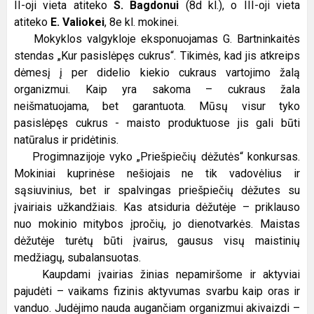
II-oji vieta atiteko
S. Bagdonui
(8d kl.), o III-oji vieta
atiteko
E. Valiokei
, 8e kl. mokinei.
Mokyklos valgykloje eksponuojamas G. Bartninkaitės
stendas „Kur pasislėpęs cukrus“. Tikimės, kad jis atkreips
dėmesį į per didelio kiekio cukraus vartojimo žalą
organizmui. Kaip yra sakoma – cukraus žala
neišmatuojama, bet garantuota. Mūsų visur tyko
pasislėpęs cukrus - maisto produktuose jis gali būti
natūralus ir pridėtinis.
Progimnazijoje vyko „Priešpiečių dėžutės“ konkursas.
Mokiniai kuprinėse nešiojais ne tik vadovėlius ir
sąsiuvinius, bet ir spalvingas priešpiečių dėžutes su
įvairiais užkandžiais. Kas atsiduria dėžutėje – priklauso
nuo mokinio mitybos įpročių, jo dienotvarkės. Maistas
dėžutėje turėtų būti įvairus, gausus visų maistinių
medžiagų, subalansuotas.
Kaupdami įvairias žinias nepamiršome ir aktyviai
pajudėti – vaikams fizinis aktyvumas svarbu kaip oras ir
vanduo. Judėjimo nauda augančiam organizmui akivaizdi –