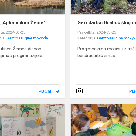
 ,,Apkabinkim Žemę"
Geri darbai Grabuciškių 
ta: 2024-03-25
Paskelbta: 2024-03-25
ija:
Gamtosauginė mokykla
Kategorija:
Gamtosauginė mokyk
utinės Žemės dienos
Progimnazijos mokinių ir miš
jimas progimnazijoje.
bendradarbiavimas.
Plačiau
Pla
Kad
žmogus
nebaugintų
gamtos