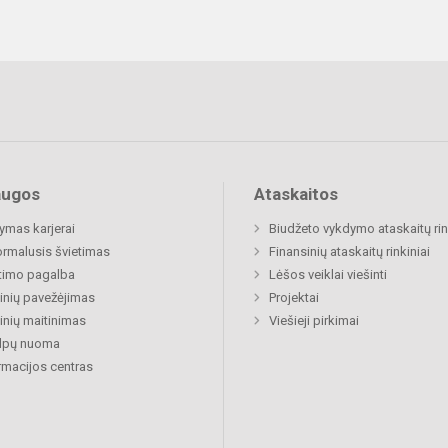
augos
Ataskaitos
mas karjerai
Biudžeto vykdymo ataskaitų rin
rmalusis švietimas
Finansinių ataskaitų rinkiniai
timo pagalba
Lėšos veiklai viešinti
nių pavežėjimas
Projektai
nių maitinimas
Viešieji pirkimai
alpų nuoma
rmacijos centras