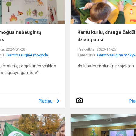
mogus nebaugintų
Kartu kuriu, drauge žaidži
os
džiaugiuosi
ta: 2024-01-28
Paskelbta: 2023-11-26
ija:
Gamtosauginė mokykla
Kategorija:
Gamtosauginė mokyk
ių mokinių projektinės veiklos
4b klasės mokinių projektas.
s elgesys gamtoje".
Plačiau
Pla
Žygis,
viktorinos,
mokinių