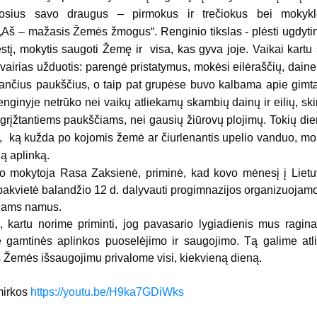
iuosius savo draugus – pirmokus ir trečiokus bei mokykl
ys „Aš – mažasis Žemės žmogus“.
Renginio tikslas - plėsti ugdyti
estį, mokytis saugoti Žemę ir visa, kas gyva joje.
Vaikai kartu
įvairias užduotis: parengė pristatymus, mokėsi eilėraščių, daine
ančius paukščius, o taip pat grupėse buvo kalbama apie gimt
enginyje netrūko nei vaikų atliekamų skambių dainų ir eilių, ski
grįžtantiems paukščiams, nei gausių žiūrovų plojimų. Tokių di
yti, ką kužda po kojomis žemė ar čiurlenantis upelio vanduo, m
ą aplinką.
 mokytoja Rasa Zaksienė, priminė, kad kovo mėnesį į Liet
 pakvietė balandžio 12 d. dalyvauti progimnazijos organizuojam
eliams namus.
rtu norime priminti, jog pavasario lygiadienis mus ragina
ie gamtinės aplinkos puoselėjimo ir saugojimo. Tą galime atli
s Žemės išsaugojimu privalome visi, kiekvieną dieną.
mirkos
https://youtu.be/H9ka7GDiWks