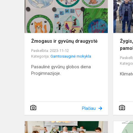
draugystė
Žmogaus ir gyvūnų draugystė
Žygis
pamo
Paskelbta: 2023-11-12
Kategorija:
Gamtosauginė mokykla
Paskelb
Kategor
Pasaulinė gyvūnų globos diena
Progimnazijoje.
Klimat
Plačiau
Antrokai
kalba