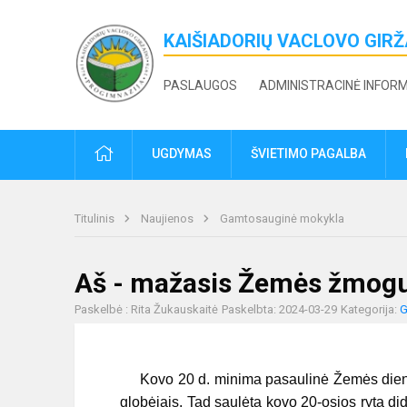
KAIŠIADORIŲ VACLOVO GIR
PASLAUGOS
ADMINISTRACINĖ INFOR
PRADŽIA
UGDYMAS
ŠVIETIMO PAGALBA
Titulinis
Naujienos
Gamtosauginė mokykla
Aš - mažasis Žemės žmog
Paskelbė : Rita Žukauskaitė
Paskelbta: 2024-03-29
Kategorija:
G
Kovo 20 d. minima pasaulinė Žemės diena
globėjais. Tad saulėtą kovo 20-osios rytą di