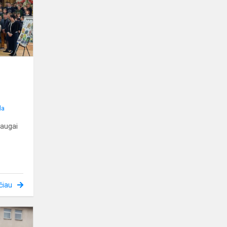
įvertinimas
i
la
augai
čiau
Jūra
prasideda