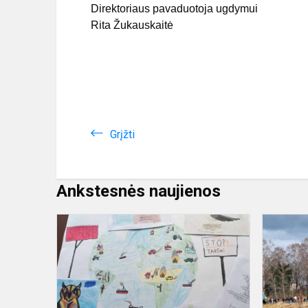
Direktoriaus pavaduotoja ugdymui
Rita Žukauskaitė
Grįžti
Ankstesnės naujienos
Žemė
mums
tiesia
ranką.
O
mes?