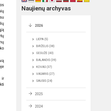
os
Naujienų archyvas
nių
 su
lių
2026
ąją
rtų
LIEPA (5)
enų
BIRŽELIS (38)
oko
GEGUŽĖ (43)
BALANDIS (39)
uvą
oje
KOVAS (37)
VASARIS (27)
 ir
SAUSIS (24)
kti
2025
2024