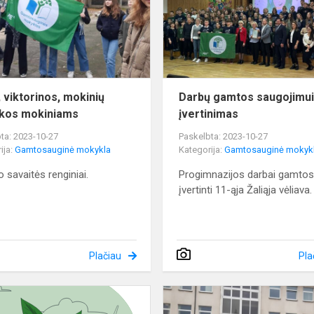
pamokos
mokiniams
, viktorinos, mokinių
Darbų gamtos saugojimu
kos mokiniams
įvertinimas
ta: 2023-10-27
Paskelbta: 2023-10-27
ija:
Gamtosauginė mokykla
Kategorija:
Gamtosauginė mokyk
o savaitės renginiai.
Progimnazijos darbai gamtos
įvertinti 11-ąja Žaliąja vėliava.
Plačiau
Pla
Nacionalinis
aplinkosaugos