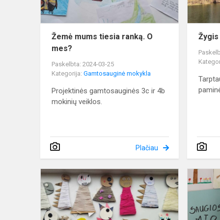
Žemė mums tiesia ranką. O
Žygis
mes?
Paskelb
Kategor
Paskelbta: 2024-03-25
Kategorija:
Gamtosauginė mokykla
Tarpta
paminė
Projektinės gamtosauginės 3c ir 4b
mokinių veiklos.
Plačiau
Gamtos
bičiuliai