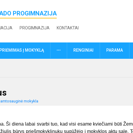
ŽADO PROGIMNAZIJA
MACIJA
PROGIMNAZIJA
KONTAKTAI
DAUGIAU
PRIĖMIMAS Į MOKYKLĄ
RENGINIAI
PARAMA
us
amtosauginė mokykla
. Ši diena labai svarbi tuo, kad visi esame kviečiami būti Že
džiulis būrys priešmokyklinukų sugūžėjo į mokyklos aktų salę. 