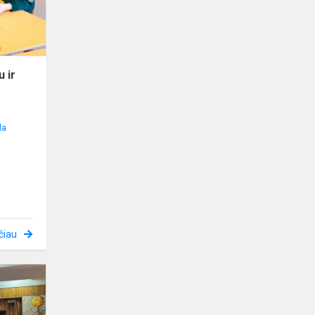
ir
džiaugiuosi
u ir
la
čiau
Darbų
gamtos
saugojimui