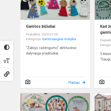
Gamtos bičiuliai
Kad ž
gamt
Paskelbta: 2024-01-29
Kategorija:
Gamtosauginė mokykla
Paskelb
Kategor
"Žaliojo raštingumo" dirbtuvėse
dalyvauja pradinukai.
5 klas
"Saugu
Plačiau
Žmogaus
ir
gyvūnų