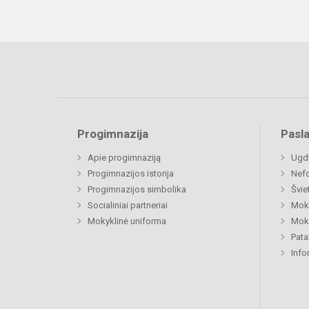
Progimnazija
Pasl
Apie progimnaziją
Ugdy
Progimnazijos istorija
Nefo
Progimnazijos simbolika
Švie
Socialiniai partneriai
Moki
Mokyklinė uniforma
Moki
Pat
Info