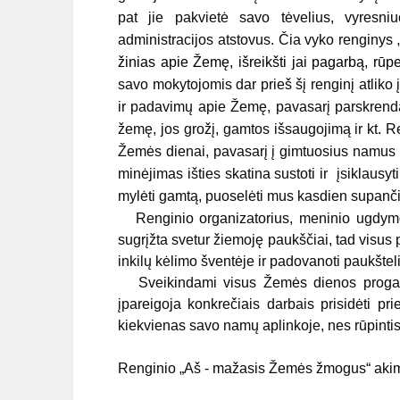
pat jie pakvietė savo tėvelius, vyresn
administracijos atstovus. Čia vyko rengin
žinias apie Žemę, išreikšti jai pagarbą, rūp
savo mokytojomis dar prieš šį renginį atliko 
ir padavimų apie Žemę, pavasarį parskrend
žemę, jos grožį, gamtos išsaugojimą ir kt. R
Žemės dienai, pavasarį į gimtuosius namus 
minėjimas išties skatina sustoti ir įsiklaus
mylėti gamtą, puoselėti mus kasdien supanči
Renginio organizatorius, meninio ugdymo
sugrįžta svetur žiemoję paukščiai, tad visus
inkilų kėlimo šventėje ir padovanoti paukšt
Sveikindami visus Žemės dienos proga, ka
įpareigoja konkrečiais darbais prisidėti pr
kiekvienas savo namų aplinkoje, nes rūpinti
Renginio „Aš - mažasis Žemės žmogus“ aki