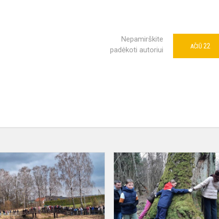
Nepamirškite
22
AČIŪ
padėkoti autoriui
Žygis
,,Apkabinkim
Žemę"