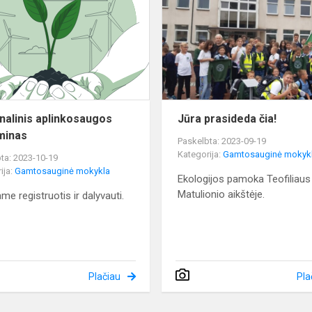
egzaminas
nalinis aplinkosaugos
Jūra prasideda čia!
minas
Paskelbta: 2023-09-19
Kategorija:
Gamtosauginė mokyk
ta: 2023-10-19
ija:
Gamtosauginė mokykla
Ekologijos pamoka Teofiliaus
Matulionio aikštėje.
me registruotis ir dalyvauti.
Plačiau
Pla