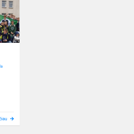
čia!
la
čiau