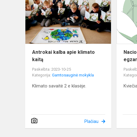
apie
klimato
kaitą
Antrokai kalba apie klimato
Nacio
kaitą
egza
Paskelbta: 2023-10-25
Paskelb
Kategorija:
Gamtosauginė mokykla
Kategor
Klimato savaitė 2 e klasėje.
Kviečia
Plačiau