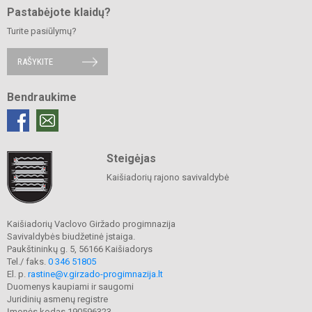
Pastabėjote klaidų?
Turite pasiūlymų?
RAŠYKITE
Bendraukime
Steigėjas
Kaišiadorių rajono savivaldybė
Kaišiadorių Vaclovo Giržado progimnazija
Savivaldybės biudžetinė įstaiga.
Paukštininkų g. 5, 56166 Kaišiadorys
Tel./ faks.
0 346 51805
El. p.
rastine@v.girzado-progimnazija.lt
Duomenys kaupiami ir saugomi
Juridinių asmenų registre
Įmonės kodas 190596323