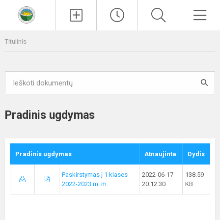
Paieška
Men
Titulinis
Pradinis ugdymas
Pradinis ugdymas
Atnaujinta
Dydis
Paskirstymas į 1 klases
2022-06-17
138.59
2022-2023 m. m.
20:12:30
KB