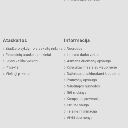
Ataskaitos
Informacija
Biudžeto vykdymo ataskaitų rinkiniai
Nuorodos
Finansinių ataskaitų rinkiniai
Laisvos darbo vietos
Lėšos veiklai viešinti
Asmens duomenų apsauga
Projektai
Konsultavimasis su visuomene
Viešieji pirkimai
Dažniausiai užduodami klausimai
Pranešėjų apsauga
Naudingos nuorodos
GiG mokinys
Korupcijos prevencija
Civilinė sauga
Teisinė informacija
Atviri duomenys