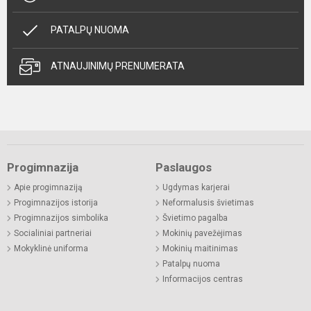
PATALPŲ NUOMA
ATNAUJINIMŲ PRENUMERATA
Progimnazija
Paslaugos
Apie progimnaziją
Ugdymas karjerai
Progimnazijos istorija
Neformalusis švietimas
Progimnazijos simbolika
Švietimo pagalba
Socialiniai partneriai
Mokinių pavežėjimas
Mokyklinė uniforma
Mokinių maitinimas
Patalpų nuoma
Informacijos centras