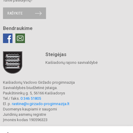
Turite pasiūlymų?
RAŠYKITE
Bendraukime
Steigėjas
Kaišiadorių rajono savivaldybė
Kaišiadorių Vaclovo Giržado progimnazija
Savivaldybės biudžetinė įstaiga.
Paukštininkų g. 5, 56166 Kaišiadorys
Tel./ faks.
0 346 51805
El. p.
rastine@v.girzado-progimnazija.lt
Duomenys kaupiami ir saugomi
Juridinių asmenų registre
Įmonės kodas 190596323