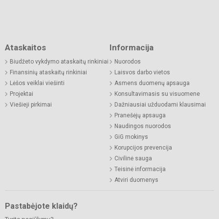
Ataskaitos
Informacija
Biudžeto vykdymo ataskaitų rinkiniai
Nuorodos
Finansinių ataskaitų rinkiniai
Laisvos darbo vietos
Lėšos veiklai viešinti
Asmens duomenų apsauga
Projektai
Konsultavimasis su visuomene
Viešieji pirkimai
Dažniausiai užduodami klausimai
Pranešėjų apsauga
Naudingos nuorodos
GiG mokinys
Korupcijos prevencija
Civilinė sauga
Teisinė informacija
Atviri duomenys
Pastabėjote klaidų?