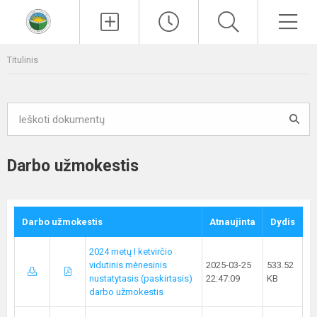
Paieška
Men
Titulinis
Darbo užmokestis
Darbo užmokestis
Atnaujinta
Dydis
2024 metų I ketvirčio
vidutinis mėnesinis
2025-03-25
533.52
nustatytasis (paskirtasis)
22:47:09
KB
darbo užmokestis