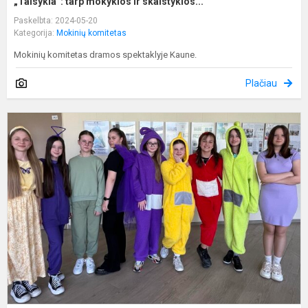
„Taisykla“: tarp mokyklos ir skaistyklos...
Paskelbta: 2024-05-20
Kategorija:
Mokinių komitetas
Mokinių komitetas dramos spektaklyje Kaune.
Plačiau
S
E
-
s
p
s