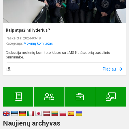
Kaip atpažinti lyderius?
Paskelbta: 2024-03-19
Kategorija:
Mokinių komitetas
Diskusija mokinių komiteto klube su LMS Kaišiadorių padalinio
pirmininke.
Plačiau
Naujienų archyvas