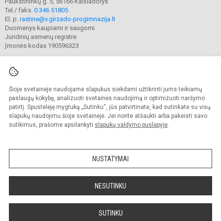
Paukštininkų g. 5, 56166 Kaišiadorys
Tel./ faks.
0 346 51805
El. p.
rastine@v.girzado-progimnazija.lt
Duomenys kaupiami ir saugomi
Juridinių asmenų registre
Įmonės kodas 190596323
Šioje svetainėje naudojame slapukus siekdami užtikrinti jums teikiamų
© 2020. Kaišiadorių Vaclovo Giržado progimnazija. Visos teisės saugomos.
Kopijuoti turinį be raštiško gimnazijos sutikimo griežtai draudžiama.
paslaugų kokybę, analizuoti svetainės naudojimą ir optimizuoti naršymo
patirtį. Spustelėję mygtuką „Sutinku“, jūs patvirtinate, kad sutinkate su visų
Prieinamumo paraiška
Slapukų valdymas
slapukų naudojimu šioje svetainėje. Jei norite atšaukti arba pakeisti savo
sutikimus, prašome apsilankyti
slapukų valdymo puslapyje
.
Sumanus būdas atnaujinti
mokyklos interneto
svetainę
NUSTATYMAI
NESUTINKU
SUTINKU