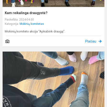
Kam reikalinga draugystė?
Paskelbta: 2024-04-30
Kategorija:
Mokinių komitetas
Mokinių komiteto akcija "Apkabink draugą".
Plačiau
M
-
s
k