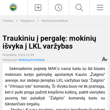
Paieška
Men
Titulinis
Naujienos
Mokinių komitetas
Traukiniu į pergalę: mokinių
išvyka į LKL varžybas
Paskelbta: 2024-12-09
Kategorija:
Mokinių komitetas
Sekmadienio popietę MAK'o nariai kartu su 6d klasės
mokiniais turėjo galimybę apsilankyti Kauno „Žalgirio“
arenoje, kur stebėjo įtemptas LKL varžybas tarp "Žalgirio"
ir "Vilniaus ryto" komandų. Ši išvyka buvo ne tik pramoga,
bet ir puiki proga pažinti krepšinio kultūrą, patirti vienybės
jausmą bei palaikyti "Žalgirio" komandą kartu su
tūkstančiais sirgalių.
Atvykę į Kauną traukiniu, smagiai besišnekučiuodami