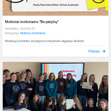
Mokiniai mokiniams "Be patyčių"
Paskelbta: 2024-03-25
Kategorija:
Mokinių komitetas
Mokinių komiteto iniciatyvos tinkamam elgesiui skatinti.
Plačiau
K
a
l