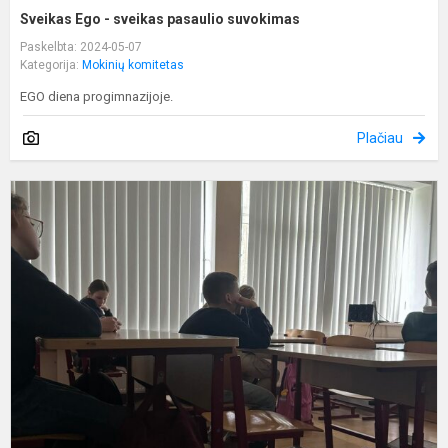
Sveikas Ego - sveikas pasaulio suvokimas
Paskelbta: 2024-05-07
Kategorija:
Mokinių komitetas
EGO diena progimnazijoje.
Plačiau
Š
ir
m