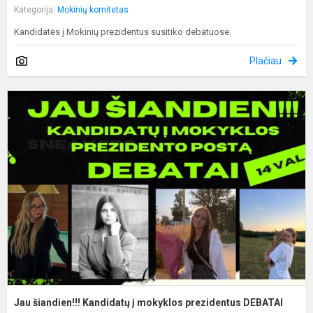
Kategorija:
Mokinių komitetas
Kandidatės į Mokinių prezidentus susitiko debatuose.
Plačiau
J
š
K
į
m
p
D
Jau šiandien!!! Kandidatų į mokyklos prezidentus DEBATAI