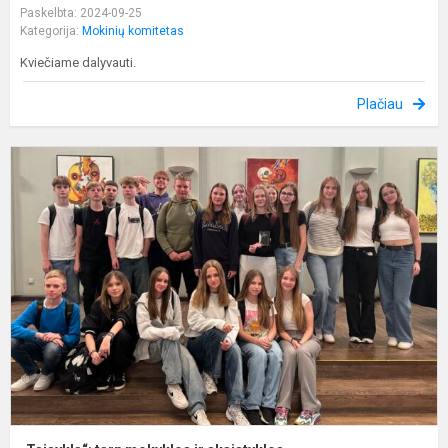
Paskelbta: 2024-09-25
Kategorija:
Mokinių komitetas
Kviečiame dalyvauti.
Plačiau
„
t
m
ir
s