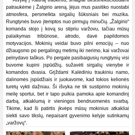
patraukėme į Žalgirio areną. Įėjus mus pasitiko nuostabi
atmosfera, persmelkta sirgalių šūksniais bei muzika.
Rungtynės buvo įtemptos nuo pirmųjų minučių. „Žalgirio“
komanda stojo į kovą su stipriu varžovu, tačiau mūsų
palaikymas tribūnose, atrodo, davė papildomos
motyvacijos. Mokinių veidai buvo pilni emocijų – nuo
džiaugsmo po pergalingų metimų iki nerimo, kai varžovai
pelnydavo taškus. Po pergale pasibaigusių rungtynių visi
buvome kupini įspūdžių, sužavėti sirgalių vienybe ir
komandos dvasia. Grįždami Kalėdiniu traukiniu namo,
dalinomės įspūdžiais ir juokavome, kad tokios kelionės
turėtų vykti dažniau. Ši išvyka ne tik sustiprino mokinių
meilę sportui, bet ir tapo puikia pamoka apie komandinį
darbą, atkaklumą ir vieningos bendruomenės svarbą.
Tikime, kad ši patirtis įkvėps mūsų mokinius atkakliai
siekti savo tikslų, nepaisant gyvenimo kelyje sutinkamų
„varžovų“.