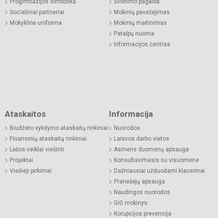
Progimnazijos simbolika
Švietimo pagalba
Socialiniai partneriai
Mokinių pavežėjimas
Mokyklinė uniforma
Mokinių maitinimas
Patalpų nuoma
Informacijos centras
Ataskaitos
Informacija
Biudžeto vykdymo ataskaitų rinkiniai
Nuorodos
Finansinių ataskaitų rinkiniai
Laisvos darbo vietos
Lėšos veiklai viešinti
Asmens duomenų apsauga
Projektai
Konsultavimasis su visuomene
Viešieji pirkimai
Dažniausiai užduodami klausimai
Pranešėjų apsauga
Naudingos nuorodos
GiG mokinys
Korupcijos prevencija