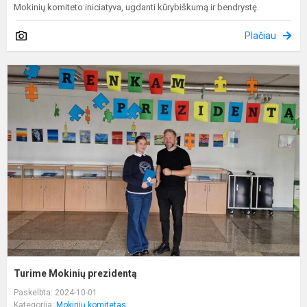
Mokinių komiteto iniciatyva, ugdanti kūrybiškumą ir bendrystę.
Plačiau
T
M
p
Turime Mokinių prezidentą
Paskelbta: 2024-10-01
Kategorija:
Mokinių komitetas