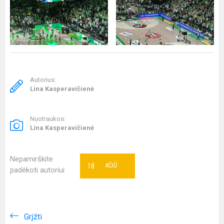
Autorius:
Lina Kasperavičienė
Nuotraukos:
Lina Kasperavičienė
Nepamirškite
18
AČIŪ
padėkoti autoriui
Grįžti