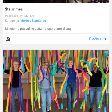
Štai ir mes
Paskelbta: 2024-04-30
Kategorija:
Mokinių komitetas
Minėjome pasaulinę autizmo supratimo dieną.
Plačiau
K
r
d