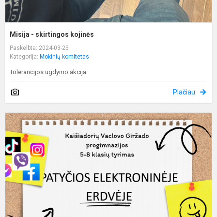
Misija - skirtingos kojinės
Paskelbta: 2024-03-25
Kategorija:
Mokinių komitetas
Tolerancijos ugdymo akcija.
Plačiau
M
m
"
p