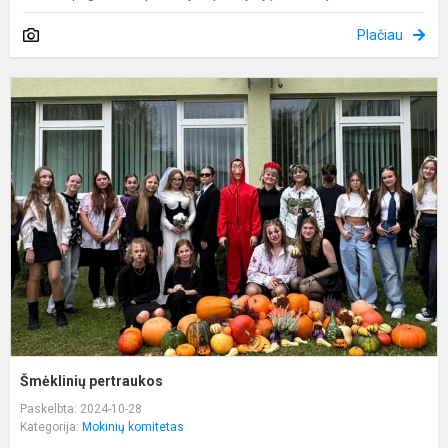
Plačiau
Š
p
Šmėklinių pertraukos
Paskelbta: 2024-10-28
Kategorija:
Mokinių komitetas