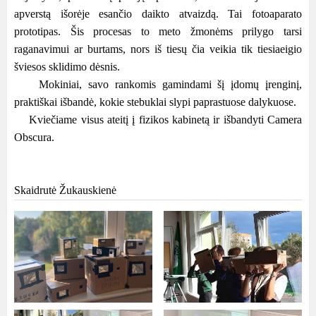
apverstą išorėje esančio daikto atvaizdą. Tai fotoaparato
prototipas. Šis procesas to meto žmonėms prilygo tarsi
raganavimui ar burtams, nors iš tiesų čia veikia tik tiesiaeigio
šviesos sklidimo dėsnis.
Mokiniai, savo rankomis gamindami šį įdomų įrenginį,
praktiškai išbandė, kokie stebuklai slypi paprastuose dalykuose.
Kviečiame visus ateitį į fizikos kabinetą ir išbandyti Camera
Obscura.
Skaidrutė Žukauskienė