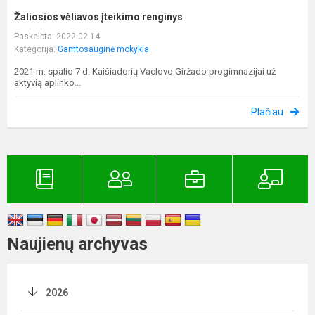
Žaliosios vėliavos įteikimo renginys
Paskelbta: 2022-02-14
Kategorija:
Gamtosauginė mokykla
2021 m. spalio 7 d. Kaišiadorių Vaclovo Giržado progimnazijai už
aktyvią aplinko...
Plačiau
Naujienų archyvas
2026