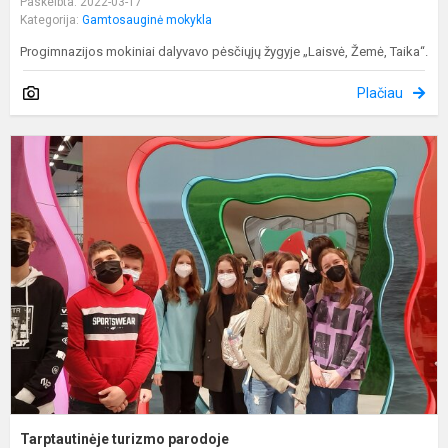
Paskelbta: 2022-03-17
Kategorija:
Gamtosauginė mokykla
Progimnazijos mokiniai dalyvavo pėsčiųjų žygyje „Laisvė, Žemė, Taika“.
Plačiau
T
t
p
Tarptautinėje turizmo parodoje