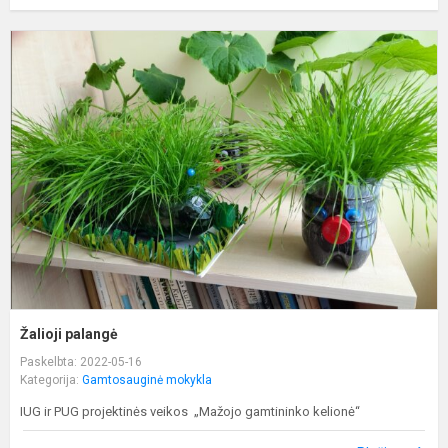
Ž
p
Žalioji palangė
Paskelbta: 2022-05-16
Kategorija:
Gamtosauginė mokykla
IUG ir PUG projektinės veikos „Mažojo gamtininko kelionė“