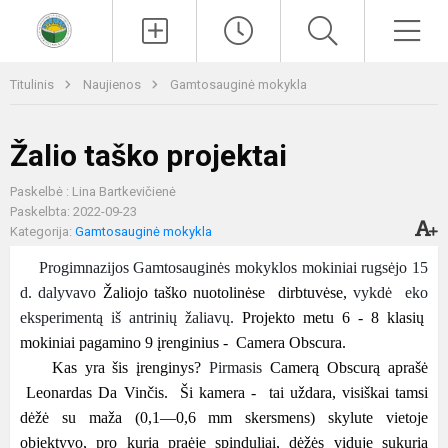
Paieška
Men
Titulinis
Naujienos
Gamtosauginė mokykla
Žalio taško projektai
Paskelbė : Lina Bartkevičienė
Paskelbta: 2022-09-23
Kategorija:
Gamtosauginė mokykla
Progimnazijos Gamtosauginės mokyklos mokiniai rugsėjo 15
d. dalyvavo
Žaliojo taško nuotolinėse dirbtuvėse,
vykdė eko
eksperimentą iš antrinių žaliavų.
Projekto metu 6 - 8 klasių
mokiniai pagamino 9 įrenginius - Camera Obscura.
Kas yra šis įrenginys?
Pirmasis
Camerą Obscurą aprašė
Leonardas Da Vinčis. Ši kamera - tai uždara, visiškai tamsi
dėžė su maža (0,1—0,6 mm skersmens) skylute vietoje
objektyvo, pro kurią praėję spinduliai, dėžės viduje sukuria