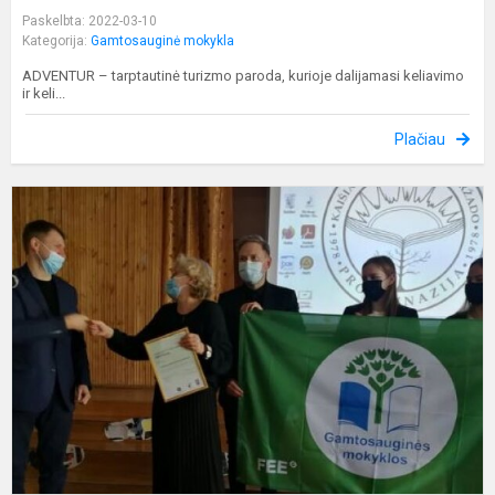
Paskelbta: 2022-03-10
Kategorija:
Gamtosauginė mokykla
ADVENTUR – tarptautinė turizmo paroda, kurioje dalijamasi keliavimo
ir keli...
Plačiau
Ž
v
į
r