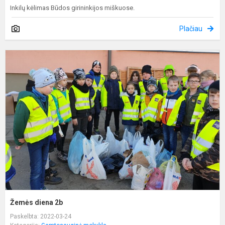
Inkilų kėlimas Būdos girininkijos miškuose.
Plačiau
Ž
d
2
Žemės diena 2b
Paskelbta: 2022-03-24