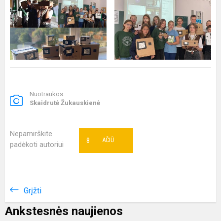
Nuotraukos:
Skaidrutė Žukauskienė
Nepamirškite
8
AČIŪ
padėkoti autoriui
Grįžti
Ankstesnės naujienos