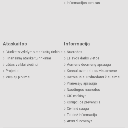
Informacijos centras
Ataskaitos
Informacija
Biudžeto vykdymo ataskaitų rinkiniai
Nuorodos
Finansinių ataskaitų rinkiniai
Laisvos darbo vietos
Lėšos veiklai viešinti
Asmens duomenų apsauga
Projektai
Konsultavimasis su visuomene
Viešieji pirkimai
Dažniausiai užduodami klausimai
Pranešėjų apsauga
Naudingos nuorodos
GiG mokinys
Korupcijos prevencija
Civilinė sauga
Teisinė informacija
Atviri duomenys