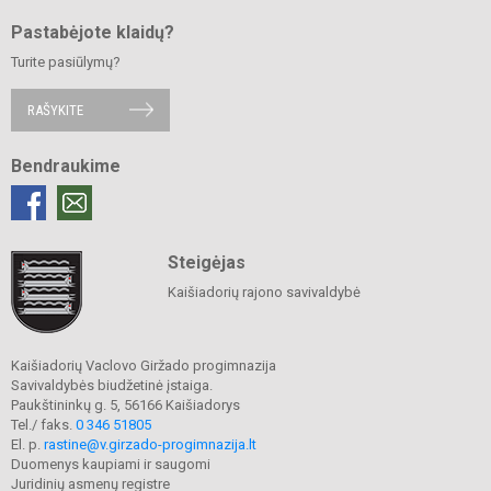
Pastabėjote klaidų?
Turite pasiūlymų?
RAŠYKITE
Bendraukime
Steigėjas
Kaišiadorių rajono savivaldybė
Kaišiadorių Vaclovo Giržado progimnazija
Savivaldybės biudžetinė įstaiga.
Paukštininkų g. 5, 56166 Kaišiadorys
Tel./ faks.
0 346 51805
El. p.
rastine@v.girzado-progimnazija.lt
Duomenys kaupiami ir saugomi
Juridinių asmenų registre