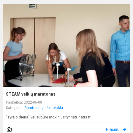
S
v
m
STEAM veiklų maratonas
Paskelbta: 2022-06-08
Kategorija:
Gamtosauginė mokykla
"Tyrėjo diena" vėl subūrė mokinius tyrinėti ir atrasti.
Plačiau