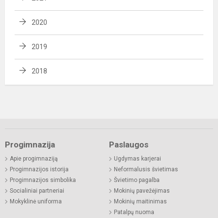
2020
2019
2018
Progimnazija
Paslaugos
Apie progimnaziją
Ugdymas karjerai
Progimnazijos istorija
Neformalusis švietimas
Progimnazijos simbolika
Švietimo pagalba
Socialiniai partneriai
Mokinių pavežėjimas
Mokyklinė uniforma
Mokinių maitinimas
Patalpų nuoma