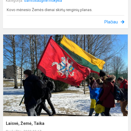
Kategorija:
Gamtosauginė mokykla
Kovo mėnesio Žemės dienai skirtų renginių planas.
Plačiau
L
Ž
T
Laisvė, Žemė, Taika