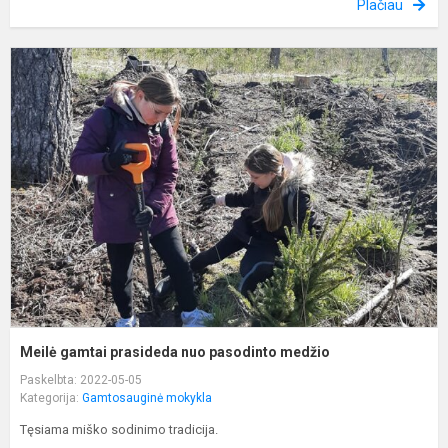
Plačiau
M
g
p
n
p
m
Meilė gamtai prasideda nuo pasodinto medžio
Paskelbta: 2022-05-05
Kategorija:
Gamtosauginė mokykla
Tęsiama miško sodinimo tradicija.