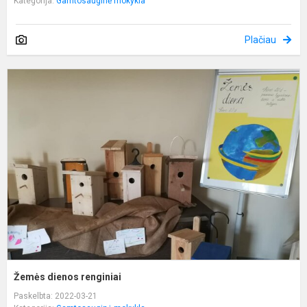
Kategorija:
Gamtosauginė mokykla
Plačiau
Ž
d
r
Žemės dienos renginiai
Paskelbta: 2022-03-21