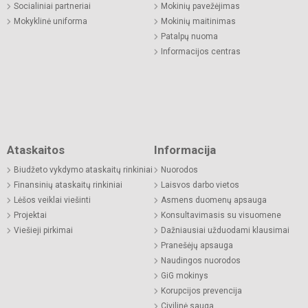
Socialiniai partneriai
Mokinių pavežėjimas
Mokyklinė uniforma
Mokinių maitinimas
Patalpų nuoma
Informacijos centras
Ataskaitos
Informacija
Biudžeto vykdymo ataskaitų rinkiniai
Nuorodos
Finansinių ataskaitų rinkiniai
Laisvos darbo vietos
Lėšos veiklai viešinti
Asmens duomenų apsauga
Projektai
Konsultavimasis su visuomene
Viešieji pirkimai
Dažniausiai užduodami klausimai
Pranešėjų apsauga
Naudingos nuorodos
GiG mokinys
Korupcijos prevencija
Civilinė sauga