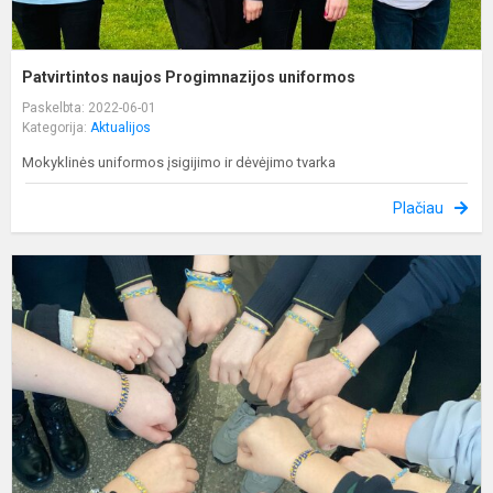
Patvirtintos naujos Progimnazijos uniformos
Paskelbta: 2022-06-01
Kategorija:
Aktualijos
Mokyklinės uniformos įsigijimo ir dėvėjimo tvarka
Plačiau
K
s
g
k
s
k