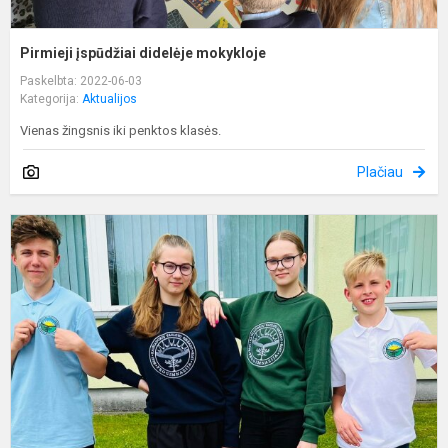
Pirmieji įspūdžiai didelėje mokykloje
Paskelbta: 2022-06-03
Kategorija:
Aktualijos
Vienas žingsnis iki penktos klasės.
Plačiau
P
n
P
u