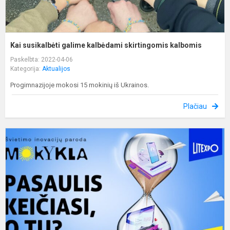
Kai susikalbėti galime kalbėdami skirtingomis kalbomis
Paskelbta: 2022-04-06
Kategorija:
Aktualijos
Progimnazijoje mokosi 15 mokinių iš Ukrainos.
Plačiau
M
v
p
M
2