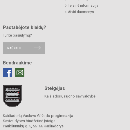
Teisinė informacija
Atviri duomenys
Pastabėjote klaidų?
Turite pasiūlymų?
RAŠYKITE
Bendraukime
Steigėjas
Kaišiadorių rajono savivaldybė
Kaišiadorių Vaclovo Giržado progimnazija
Savivaldybės biudžetinė įstaiga.
Paukštininkų g. 5, 56166 Kaišiadorys