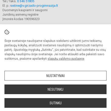
Tel./ faks.
0 346 51805
El. p.
rastine@v.girzado-progimnazija.lt
Duomenys kaupiami ir saugomi
Juridinių asmenų registre
Įmonės kodas 190596323
Šioje svetainėje naudojame slapukus siekdami užtikrinti jums teikiamų
© 2020. Kaišiadorių Vaclovo Giržado progimnazija. Visos teisės saugomos.
Kopijuoti turinį be raštiško gimnazijos sutikimo griežtai draudžiama.
paslaugų kokybę, analizuoti svetainės naudojimą ir optimizuoti naršymo
patirtį. Spustelėję mygtuką „Sutinku“, jūs patvirtinate, kad sutinkate su visų
Prieinamumo paraiška
Slapukų valdymas
slapukų naudojimu šioje svetainėje. Jei norite atšaukti arba pakeisti savo
sutikimus, prašome apsilankyti
slapukų valdymo puslapyje
.
Sumanus būdas atnaujinti
mokyklos interneto
svetainę
NUSTATYMAI
NESUTINKU
SUTINKU