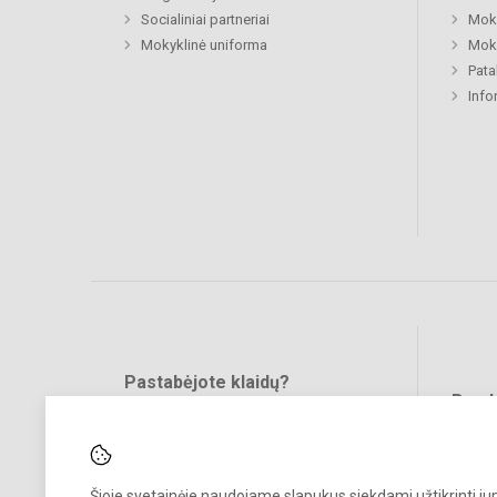
Socialiniai partneriai
Moki
Mokyklinė uniforma
Moki
Pat
Info
Pastabėjote klaidų?
Bend
Turite pasiūlymų?
RAŠYKITE
Šioje svetainėje naudojame slapukus siekdami užtikrinti j