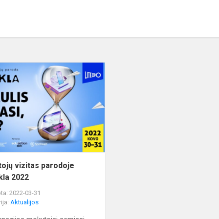
Mokytojų
vizitas
parodoje
Mokykla
s
2022
ojų vizitas parodoje
la 2022
ta: 2022-03-31
ija:
Aktualijos