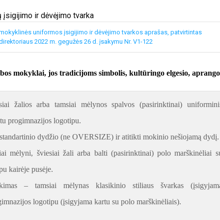
 įsigijimo ir dėvėjimo tvarka
okyklinės uniformos įsigijimo ir dėvėjimo tvarkos aprašas, patvirtintas
direktoriaus 2022 m. gegužės 26 d. įsakymu Nr. V1-122
os mokyklai, jos tradicijoms simbolis, kultūringo elgesio, aprango
iai žalios arba tamsiai mėlynos spalvos (pasirinktinai) uniformini
tu progimnazijos logotipu.
 standartinio dydžio (ne OVERSIZE) ir atitikti mokinio nešiojamą dydį.
iai mėlyni, šviesiai žali arba balti (pasirinktinai) polo marškinėliai s
pu kairėje pusėje.
nkimas – tamsiai mėlynas klasikinio stiliaus švarkas (įsigyjam
gimnazijos logotipu (įsigyjama kartu su polo marškinėliais).