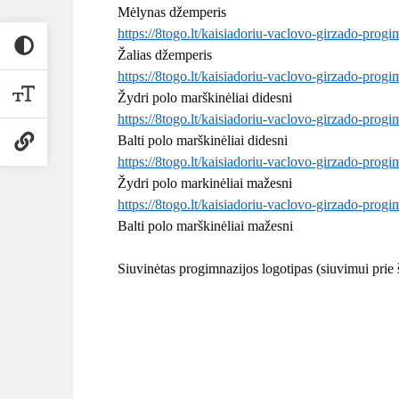
Mėlynas džemperis
https://8togo.lt/kaisiadoriu-vaclovo-girzado-pro
Žalias džemperis
https://8togo.lt/kaisiadoriu-vaclovo-girzado-progi
Žydri polo marškinėliai didesni
https://8togo.lt/kaisiadoriu-vaclovo-girzado-progi
Balti polo marškinėliai didesni
https://8togo.lt/kaisiadoriu-vaclovo-girzado-progi
Žydri polo markinėliai mažesni
https://8togo.lt/kaisiadoriu-vaclovo-girzado-progi
Balti polo marškinėliai mažesni
Siuvinėtas progimnazijos logotipas (siuvimui prie