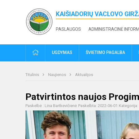
KAIŠIADORIŲ VACLOVO GIR
PASLAUGOS
ADMINISTRACINĖ INFOR
PRADŽIA
UGDYMAS
ŠVIETIMO PAGALBA
Titulinis
Naujienos
Aktualijos
Patvirtintos naujos Progi
Paskelbė : Lina Bartkevičienė
Paskelbta: 2022-06-01
Kategorija: