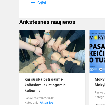
Grįžti
Ankstesnės naujienos
Kai
susikalbėti
galime
kalbėdami
skirtingomi
kalbomis
Kai susikalbėti galime
Mokyt
kalbėdami skirtingomis
Mokyk
kalbomis
Paskelb
Kategor
Paskelbta: 2022-04-06
Kategorija:
Aktualijos