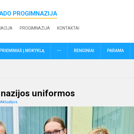
ŽADO PROGIMNAZIJA
MACIJA
PROGIMNAZIJA
KONTAKTAI
DAUGIAU
PRIĖMIMAS Į MOKYKLĄ
RENGINIAI
PARAMA
mnazijos uniformos
Aktualijos