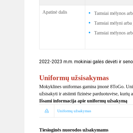
Apatinė dalis
Tamsiai mėlynos arba
Tamsiai mėlyni arba j
Tamsiai mėlynos arba
2022-2023 m.m. mokiniai galės dėvėti ir sen
Uniformų užsisakymas
Mokyklines uniformas gamina įmonė 8ToGo. Unifor
užsisakyti ir atsiimti fizinėse parduotuvėse, kurių 
Išsami informacija apie uniformų užsakymą
Uniformų užsakymas
Tiesioginės nuorodos užsakymams