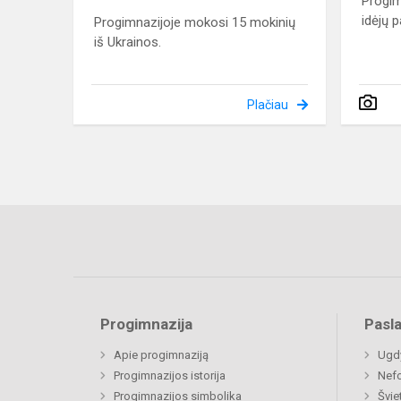
Progim
idėjų 
Progimnazijoje mokosi 15 mokinių
iš Ukrainos.
Plačiau
Progimnazija
Pasl
Apie progimnaziją
Ugdy
Progimnazijos istorija
Nefo
Progimnazijos simbolika
Švie