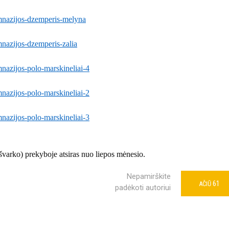
gimnazijos-dzemperis-melyna
mnazijos-dzemperis-zalia
mnazijos-polo-marskineliai-4
mnazijos-polo-marskineliai-2
mnazijos-polo-marskineliai-3
 švarko) prekyboje atsiras nuo liepos mėnesio.
Nepamirškite
61
AČIŪ
padėkoti autoriui