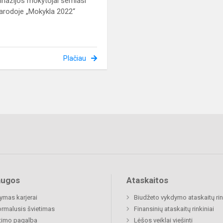
nazijos mokytojai semiasi
parodoje „Mokykla 2022“
Plačiau
augos
Ataskaitos
mas karjerai
Biudžeto vykdymo ataskaitų rin
rmalusis švietimas
Finansinių ataskaitų rinkiniai
timo pagalba
Lėšos veiklai viešinti