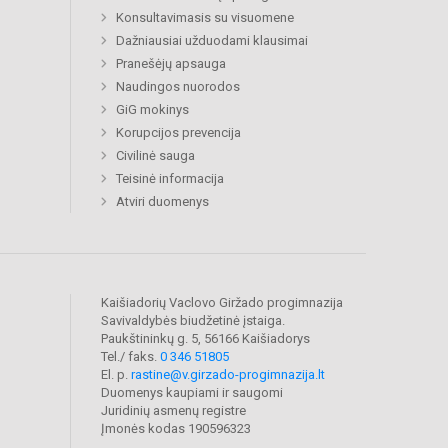
Konsultavimasis su visuomene
Dažniausiai užduodami klausimai
Pranešėjų apsauga
Naudingos nuorodos
GiG mokinys
Korupcijos prevencija
Civilinė sauga
Teisinė informacija
Atviri duomenys
Kaišiadorių Vaclovo Giržado progimnazija
Savivaldybės biudžetinė įstaiga.
Paukštininkų g. 5, 56166 Kaišiadorys
Tel./ faks.
0 346 51805
El. p.
rastine@v.girzado-progimnazija.lt
Duomenys kaupiami ir saugomi
Juridinių asmenų registre
Įmonės kodas 190596323