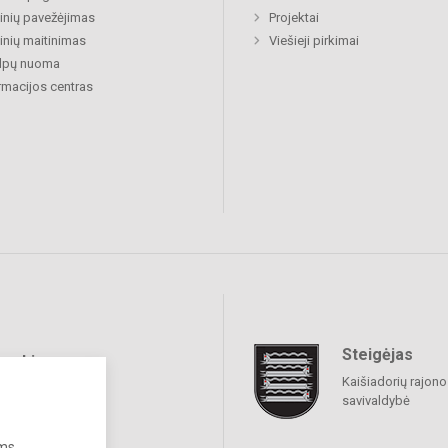
nių pavežėjimas
Projektai
nių maitinimas
Viešieji pirkimai
alpų nuoma
rmacijos centras
Steigėjas
raukime
Kaišiadorių rajono
savivaldybė
ums