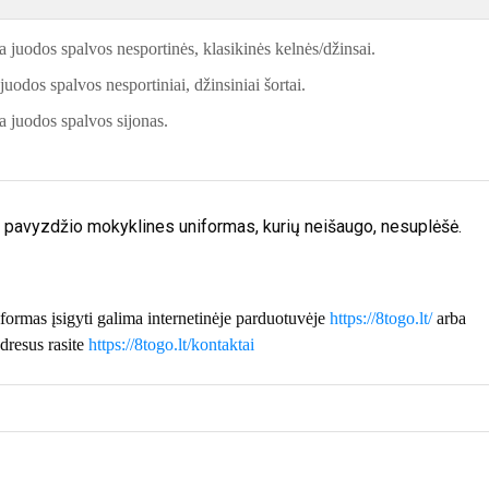
 juodos spalvos nesportinės, klasikinės kelnės/džinsai.
uodos spalvos nesportiniai, džinsiniai šortai.
 juodos spalvos sijonas.
o pavyzdžio mokyklines uniformas, kurių neišaugo, nesuplėšė.
mas įsigyti galima internetinėje parduotuvėje
https://8togo.lt/
arba
adresus rasite
https://8togo.lt/kontaktai