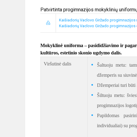
Patvirtinta progimnazijos mokyklinių uniformų
Kaišiadorių Vaclovo Giržado progimnazijos m
Kaišiadorių Vaclovo Giržado progimnazijos 
Mokyklinė uniforma – pasididžiavimo ir pagarb
kultūros, estetinio skonio ugdymo dalis.
Viršutinė dalis
Šaltuoju metu: tams
džemperis su siuvinė
Džemperiai turi būti
Šiltuoju metu: švies
progimnazijos logoti
Papildomas pasiri
individualiai) su pro