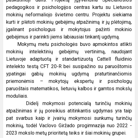
pedagogikos ir psichologijos centras kartu su Lietuvos
mokinių neformaliojo švietimo centru. Projektu siekiama
kurti ir plėtoti mokinių gebėjimų atpažinimą ir jų plėtojimą,
įgalinant psichologus ir mokytojus pažinti mokinio
gebėjimus ir parinkti jiems labiausiai tinkantį ugdymą.
Mokymų metu psichologės buvo apmokintos atlikti
mokinių intelektinių gebėjimų vertinimą, naudojant
Lietuvoje adaptuotą ir standartizuotą Cattell fluidinio
intelekto testą CFT 20-R bei susipažino su paruoštomis
ypatingai gabių mokinių ugdymą praturtinančiomis
priemonėmis – mokytojų ekspertų ir psichologų
paruoštais matematikos, lietuvių kalbos ir gamtos mokslų
moduliais.
Didelį mokymosi potencialą turinčių mokinių
atpažinimas ir jų poreikius atitinkantis ugdymas yra taip
pat svarbus kaip ir įvairių mokymosi sunkumų turinčių
mokinių, todėl Vaclovo Giržado progimnazija nuo 2022 -
2023 mokslo metų prioritetą teiks ir šiai mokinių grupei.