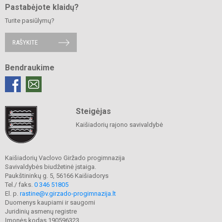
Pastabėjote klaidų?
Turite pasiūlymų?
RAŠYKITE
Bendraukime
Steigėjas
Kaišiadorių rajono savivaldybė
Kaišiadorių Vaclovo Giržado progimnazija
Savivaldybės biudžetinė įstaiga.
Paukštininkų g. 5, 56166 Kaišiadorys
Tel./ faks.
0 346 51805
El. p.
rastine@v.girzado-progimnazija.lt
Duomenys kaupiami ir saugomi
Juridinių asmenų registre
Įmonės kodas 190596323