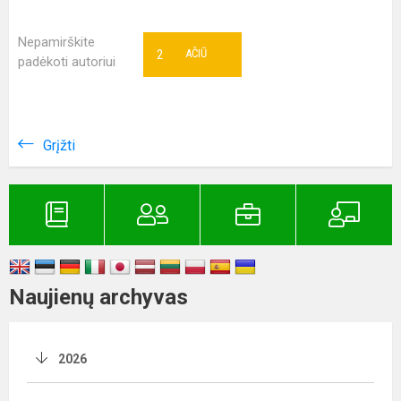
Nepamirškite
2
AČIŪ
padėkoti autoriui
Grįžti
Naujienų archyvas
2026