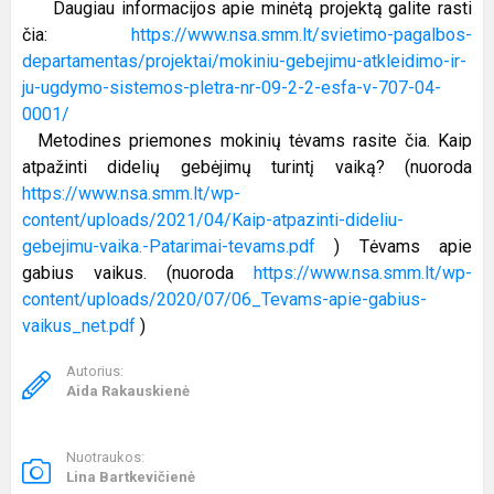
Daugiau informacijos apie minėtą projektą galite rasti
čia:
https://www.nsa.smm.lt/svietimo-pagalbos-
departamentas/projektai/mokiniu-gebejimu-atkleidimo-ir-
ju-ugdymo-sistemos-pletra-nr-09-2-2-esfa-v-707-04-
0001/
Metodines priemones mokinių tėvams rasite čia. Kaip
atpažinti didelių gebėjimų turintį vaiką? (nuoroda
https://www.nsa.smm.lt/wp-
content/uploads/2021/04/Kaip-atpazinti-dideliu-
gebejimu-vaika.-Patarimai-tevams.pdf
) Tėvams apie
gabius vaikus. (nuoroda
https://www.nsa.smm.lt/wp-
content/uploads/2020/07/06_Tevams-apie-gabius-
vaikus_net.pdf
)
Autorius:
Aida Rakauskienė
Nuotraukos:
Lina Bartkevičienė