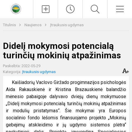
Paieška
Men
Titulinis
Naujienos
Įtraukusis ugdymas
Didelį mokymosi potencialą
turinčių mokinių atpažinimas
Paskelbta: 2022-05-29
Kategorija:
Įtraukusis ugdymas
Kaišiadorių Vaclovo Giržado progimnazijos psichologės
Aida Rakauskienė ir Kristina Brazauskienė balandžio
mėnesio pabaigoje dalyvavo dviejų dienų mokymuose
„Didelį mokymosi potencialą turinčių mokinių atpažinimas
ir modulių pristatymas“. Šie mokymai yra Europos
socialinio fondo lėšomis finansuojamo projekto „Mokinių
gebėjimų atskleidimo ir jų ugdymo sistemos plėtra“
paskutinioji dalis. Projektą įgyvendina Specialiosios