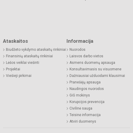
Ataskaitos
Informacija
Biudžeto vykdymo ataskaitų rinkiniai
Nuorodos
Finansinių ataskaitų rinkiniai
Laisvos darbo vietos
Lėšos veiklai viešinti
Asmens duomenų apsauga
Projektai
Konsultavimasis su visuomene
Viešieji pirkimai
Dažniausiai užduodami klausimai
Pranešėjų apsauga
Naudingos nuorodos
GiG mokinys
Korupcijos prevencija
Civilinė sauga
Teisinė informacija
Atviri duomenys