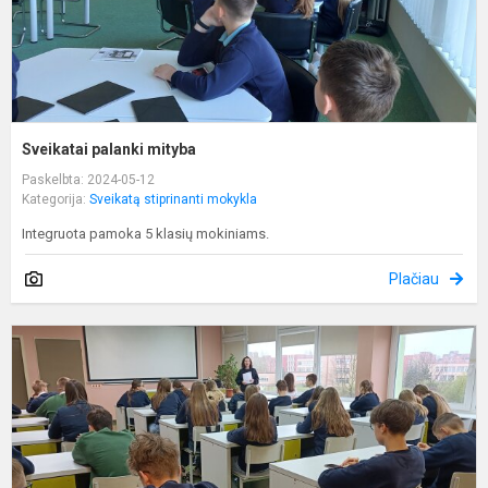
Sveikatai palanki mityba
Paskelbta: 2024-05-12
Kategorija:
Sveikatą stiprinanti mokykla
Integruota pamoka 5 klasių mokiniams.
Plačiau
R
s
r
k