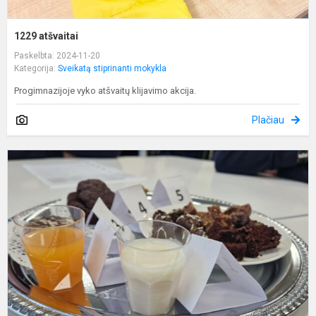
1229 atšvaitai
Paskelbta: 2024-11-20
Kategorija:
Sveikatą stiprinanti mokykla
Progimnazijoje vyko atšvaitų klijavimo akcija.
Plačiau
S
s
m