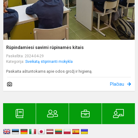
Rūpindamiesi savimi rūpinamės kitais
Paskelbta: 2024-04-29
Kategorija:
Sveikatą stiprinanti mokykla
Paskaita aštuntokams apie odos grožį ir higieną.
Plačiau