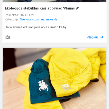
Ekologijos stebuklas Kaišiadoryse: "Planas B"
Paskelbta: 2024-11-26
Kategorija:
Sveikatą stiprinanti mokykla
Dalyvavimas edukacijose apie klimato kaitą.
Plačiau
1
a