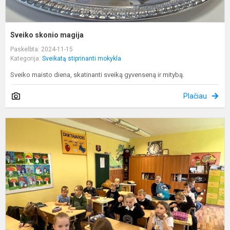
Sveiko skonio magija
Paskelbta: 2024-11-15
Kategorija:
Sveikatą stiprinanti mokykla
Sveiko maisto diena, skatinanti sveiką gyvenseną ir mitybą.
Plačiau
K
s
p