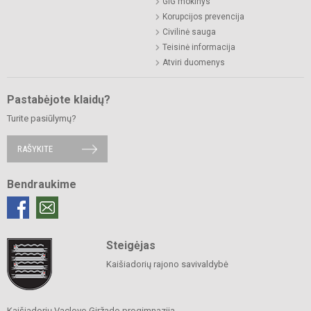
GiG mokinys
Korupcijos prevencija
Civilinė sauga
Teisinė informacija
Atviri duomenys
Pastabėjote klaidų?
Turite pasiūlymų?
RAŠYKITE
Bendraukime
Steigėjas
Kaišiadorių rajono savivaldybė
Kaišiadorių Vaclovo Giržado progimnazija