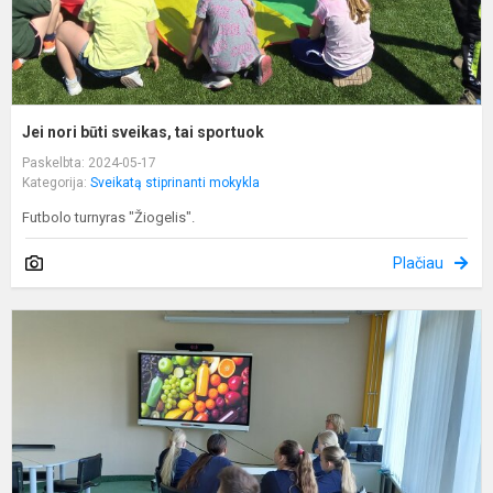
Jei nori būti sveikas, tai sportuok
Paskelbta: 2024-05-17
Kategorija:
Sveikatą stiprinanti mokykla
Futbolo turnyras "Žiogelis".
Plačiau
S
p
m