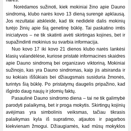
Norėdamos sužinoti, kiek mokiniai žino apie Dauno
sindromą, klubo narės kovo 13 dieną surengė apklausą.
Jos rezultatai atskleidė, kad tik nedidelė dalis mokinių
turėjo žinių apie šią genetinę būklę. Tai paskatino imtis
iniciatyvos – ne tik skatinti avėti skirtingas kojines, bet ir
supažindinti mokinius su svarbia informacija.
Nuo kovo 17 iki kovo 21 dienos klubo narės lankėsi
klasių valandėlėse, kuriose pristatė informacines skaidres
apie Dauno sindromą bei organizavo viktoriną. Mokiniai
sužinojo, kas yra Dauno sindromas, kaip jis atsiranda ir
su kokiais iššūkiais bei džiaugsmais susiduria žmonės,
turintys šią būklę. Po pristatymų daugelis pripažino, kad
išgirdo daug naujų ir įdomių faktų.
Pasaulinė Dauno sindromo diena – tai ne tik galimybė
parodyti palaikymą, bet ir proga mokytis. Skirtingų kojinių
avėjimas yra simbolinis veiksmas, tačiau tikrasis
palaikymas kyla iš supratimo, atjautos ir pagarbos
kiekvienam žmogui. Džiaugiamės, kad mūsų mokyklos