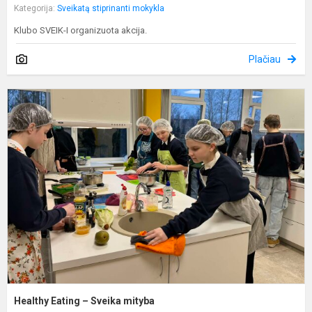
Kategorija:
Sveikatą stiprinanti mokykla
Klubo SVEIK-I organizuota akcija.
Plačiau
H
E
–
S
m
Healthy Eating – Sveika mityba