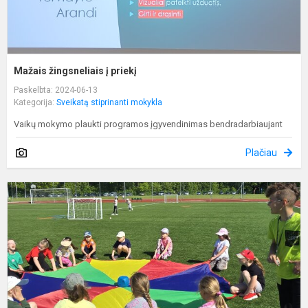
Mažais žingsneliais į priekį
Paskelbta: 2024-06-13
Kategorija:
Sveikatą stiprinanti mokykla
Vaikų mokymo plaukti programos įgyvendinimas bendradarbiaujant
Plačiau
J
n
b
s
t
s