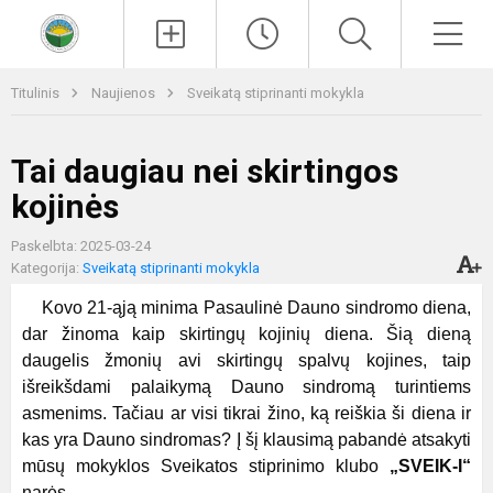
Paieška
Men
Titulinis
Naujienos
Sveikatą stiprinanti mokykla
Tai daugiau nei skirtingos
kojinės
Paskelbta: 2025-03-24
Kategorija:
Sveikatą stiprinanti mokykla
Kovo 21-ąją minima Pasaulinė Dauno sindromo diena,
dar žinoma kaip skirtingų kojinių diena. Šią dieną
daugelis žmonių avi skirtingų spalvų kojines, taip
išreikšdami palaikymą Dauno sindromą turintiems
asmenims. Tačiau ar visi tikrai žino, ką reiškia ši diena ir
kas yra Dauno sindromas? Į šį klausimą pabandė atsakyti
mūsų mokyklos Sveikatos stiprinimo klubo
„SVEIK-I“
narės.