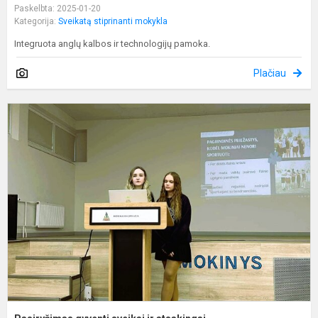
Paskelbta: 2025-01-20
Kategorija:
Sveikatą stiprinanti mokykla
Integruota anglų kalbos ir technologijų pamoka.
Plačiau
P
g
s
ir
a