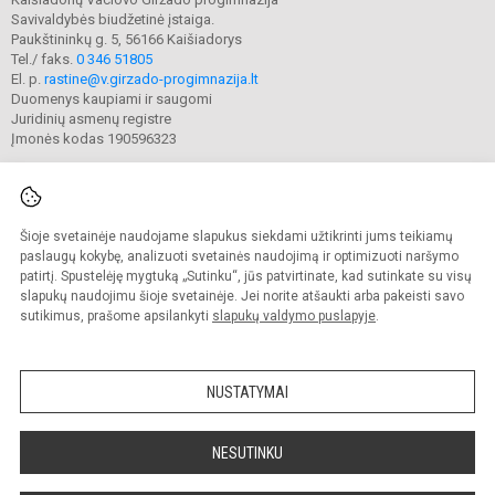
Savivaldybės biudžetinė įstaiga.
Paukštininkų g. 5, 56166 Kaišiadorys
Tel./ faks.
0 346 51805
El. p.
rastine@v.girzado-progimnazija.lt
Duomenys kaupiami ir saugomi
Juridinių asmenų registre
Įmonės kodas 190596323
Šioje svetainėje naudojame slapukus siekdami užtikrinti jums teikiamų
© 2020. Kaišiadorių Vaclovo Giržado progimnazija. Visos teisės saugomos.
Kopijuoti turinį be raštiško gimnazijos sutikimo griežtai draudžiama.
paslaugų kokybę, analizuoti svetainės naudojimą ir optimizuoti naršymo
patirtį. Spustelėję mygtuką „Sutinku“, jūs patvirtinate, kad sutinkate su visų
Prieinamumo paraiška
Slapukų valdymas
slapukų naudojimu šioje svetainėje. Jei norite atšaukti arba pakeisti savo
sutikimus, prašome apsilankyti
slapukų valdymo puslapyje
.
Sumanus būdas atnaujinti
mokyklos interneto
svetainę
NUSTATYMAI
NESUTINKU