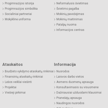
Progimnazijos istorija
Neformalusis švietimas
Progimnazijos simbolika
Švietimo pagalba
Socialiniai partneriai
Mokinių pavežėjimas
Mokyklinė uniforma
Mokinių maitinimas
Patalpų nuoma
Informacijos centras
Ataskaitos
Informacija
Biudžeto vykdymo ataskaitų rinkiniai
Nuorodos
Finansinių ataskaitų rinkiniai
Laisvos darbo vietos
Lėšos veiklai viešinti
Asmens duomenų apsauga
Projektai
Konsultavimasis su visuomene
Viešieji pirkimai
Dažniausiai užduodami klausimai
Pranešėjų apsauga
Naudingos nuorodos