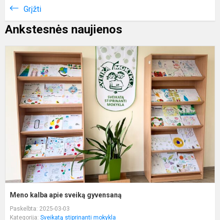
Grįžti
Ankstesnės naujienos
M
k
a
s
g
Meno kalba apie sveiką gyvensaną
Paskelbta: 2025-03-03
Kategorija:
Sveikatą stiprinanti mokykla