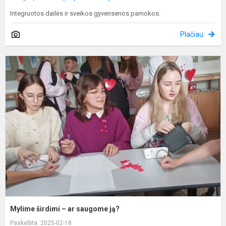
Integruotos dailės ir sveikos gyvensenos pamokos.
Plačiau
M
š
–
a
s
j
Mylime širdimi – ar saugome ją?
Paskelbta: 2025-02-18