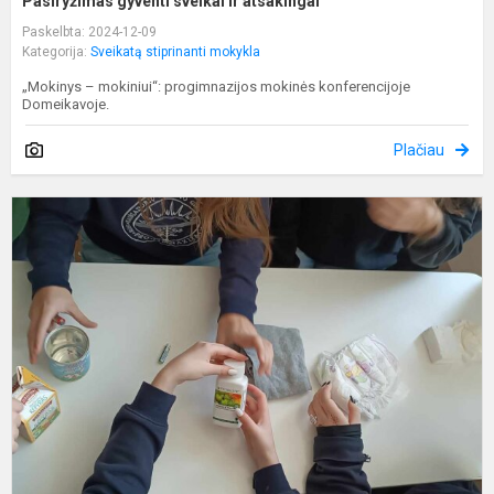
Pasiryžimas gyventi sveikai ir atsakingai
Paskelbta: 2024-12-09
Kategorija:
Sveikatą stiprinanti mokykla
„Mokinys – mokiniui“: progimnazijos mokinės konferencijoje
Domeikavoje.
Plačiau
E
s
K
"
B