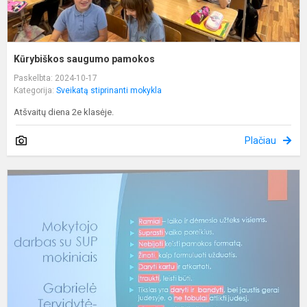
Kūrybiškos saugumo pamokos
Paskelbta: 2024-10-17
Kategorija:
Sveikatą stiprinanti mokykla
Atšvaitų diena 2e klasėje.
Plačiau
M
ž
į
p