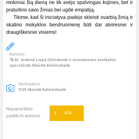
mokiniai šią dieną ne tik avėjo spalvingas kojines, bet ir
praturtino savo žinias bei ugdė empatiją.
Tikime, kad ši iniciatyva padėjo skleisti svarbią žinią ir
skatino mokyklos bendruomenę būti dar atviresnei ir
draugiškesnei visiems!
Autorius:
7b kl. mokinė Liepa Ušinskaitė ir visuomenės sveikatos
specialistė Skaistė Kalvinskaitė
Nuotraukos:
VSS Skaistė Kalvinskaitė
Nepamirškite
9
AČIŪ
padėkoti autoriui