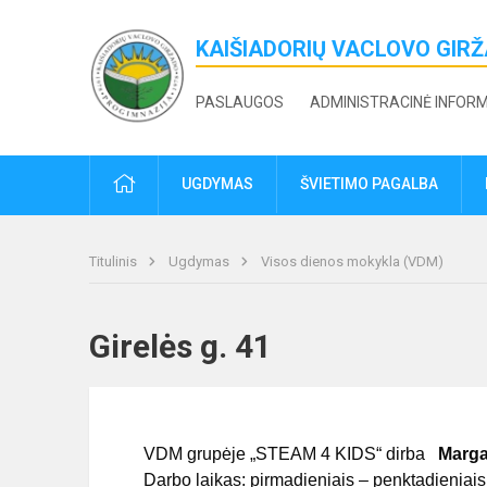
KAIŠIADORIŲ VACLOVO GIR
PASLAUGOS
ADMINISTRACINĖ INFOR
PRADŽIA
UGDYMAS
ŠVIETIMO PAGALBA
Titulinis
Ugdymas
Visos dienos mokykla (VDM)
Girelės g. 41
VDM grupėje „STEAM 4 KIDS“ dirba
Margar
Darbo laikas: pirmadieniais – penktadieniais