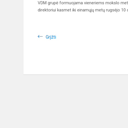
VDM grupė formuojama vieneriems mokslo metams
direktoriui kasmet iki einamųjų metų rugsėjo 10 
Grįžti