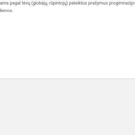
 pagal tėvų (globėjų, rūpintojų) pateiktus prašymus progimnazijo
dienos.