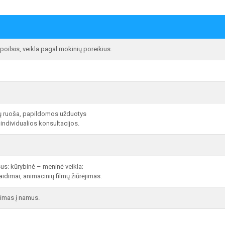
poilsis, veikla pagal mokinių poreikius.
ų ruoša, papildomos užduotys
individualios konsultacijos.
sus: kūrybinė – meninė veikla;
aidimai, animacinių filmų žiūrėjimas.
dimas į namus.