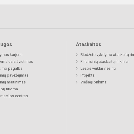
augos
Ataskaitos
mas karjerai
Biudžeto vykdymo ataskaitų rin
rmalusis švietimas
Finansinių ataskaitų rinkiniai
timo pagalba
Lėšos veiklai viešinti
nių pavežėjimas
Projektai
nių maitinimas
Viešieji pirkimai
alpų nuoma
rmacijos centras