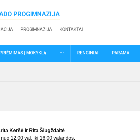
ŽADO PROGIMNAZIJA
MACIJA
PROGIMNAZIJA
KONTAKTAI
DAUGIAU
PRIĖMIMAS Į MOKYKLĄ
RENGINIAI
PARAMA
ita Keršė ir Rita Šiugždaitė
 nuo 12.00 val. iki 16.00 valandos.