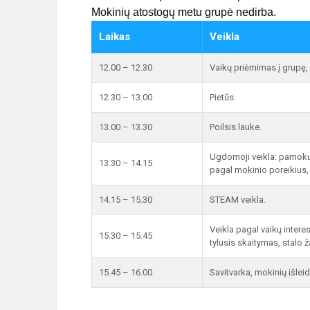
Mokinių atostogų metu grupė nedirba.
Laikas
Veikla
12.00 – 12.30
Vaikų priėmimas į grupę, 
12.30 – 13.00
Pietūs.
13.00 – 13.30
Poilsis lauke.
Ugdomoji veikla: pamok
13.30 – 14.15
pagal mokinio poreikius, 
14.15 – 15.30
STEAM veikla.
Veikla pagal vaikų intere
15.30 – 15.45
tylusis skaitymas, stalo ž
15.45 – 16.00
Savitvarka, mokinių išlei