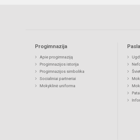
Progimnazija
Pasl
Apie progimnaziją
Ugdy
Progimnazijos istorija
Nefo
Progimnazijos simbolika
Švie
Socialiniai partneriai
Moki
Mokyklinė uniforma
Moki
Pat
Info