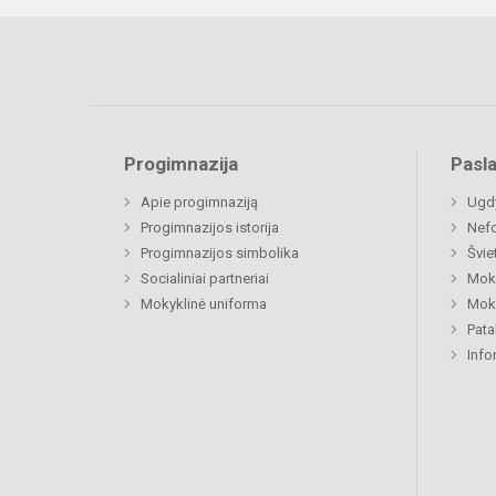
Progimnazija
Pasl
Apie progimnaziją
Ugdy
Progimnazijos istorija
Nefo
Progimnazijos simbolika
Švie
Socialiniai partneriai
Moki
Mokyklinė uniforma
Moki
Pat
Info