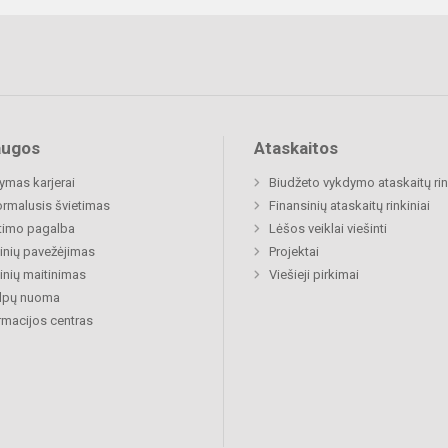
augos
Ataskaitos
mas karjerai
Biudžeto vykdymo ataskaitų rin
rmalusis švietimas
Finansinių ataskaitų rinkiniai
timo pagalba
Lėšos veiklai viešinti
nių pavežėjimas
Projektai
nių maitinimas
Viešieji pirkimai
alpų nuoma
rmacijos centras