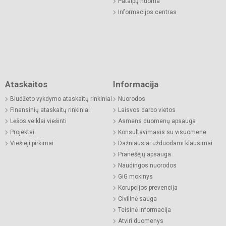
Patalpų nuoma
Informacijos centras
Ataskaitos
Informacija
Biudžeto vykdymo ataskaitų rinkiniai
Nuorodos
Finansinių ataskaitų rinkiniai
Laisvos darbo vietos
Lėšos veiklai viešinti
Asmens duomenų apsauga
Projektai
Konsultavimasis su visuomene
Viešieji pirkimai
Dažniausiai užduodami klausimai
Pranešėjų apsauga
Naudingos nuorodos
GiG mokinys
Korupcijos prevencija
Civilinė sauga
Teisinė informacija
Atviri duomenys