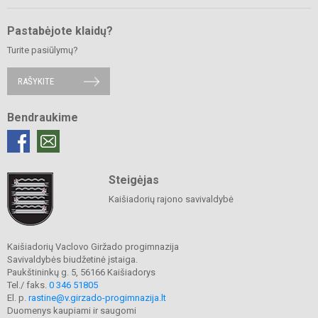
Pastabėjote klaidų?
Turite pasiūlymų?
RAŠYKITE
Bendraukime
Steigėjas
Kaišiadorių rajono savivaldybė
Kaišiadorių Vaclovo Giržado progimnazija
Savivaldybės biudžetinė įstaiga.
Paukštininkų g. 5, 56166 Kaišiadorys
Tel./ faks.
0 346 51805
El. p.
rastine@v.girzado-progimnazija.lt
Duomenys kaupiami ir saugomi