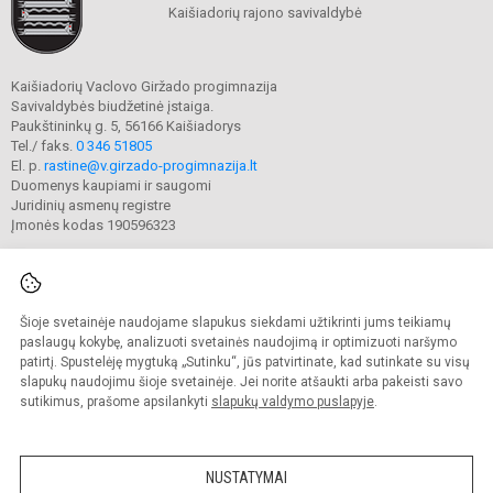
Kaišiadorių rajono savivaldybė
Kaišiadorių Vaclovo Giržado progimnazija
Savivaldybės biudžetinė įstaiga.
Paukštininkų g. 5, 56166 Kaišiadorys
Tel./ faks.
0 346 51805
El. p.
rastine@v.girzado-progimnazija.lt
Duomenys kaupiami ir saugomi
Juridinių asmenų registre
Įmonės kodas 190596323
Šioje svetainėje naudojame slapukus siekdami užtikrinti jums teikiamų
© 2020. Kaišiadorių Vaclovo Giržado progimnazija. Visos teisės saugomos.
Kopijuoti turinį be raštiško gimnazijos sutikimo griežtai draudžiama.
paslaugų kokybę, analizuoti svetainės naudojimą ir optimizuoti naršymo
patirtį. Spustelėję mygtuką „Sutinku“, jūs patvirtinate, kad sutinkate su visų
Prieinamumo paraiška
Slapukų valdymas
slapukų naudojimu šioje svetainėje. Jei norite atšaukti arba pakeisti savo
sutikimus, prašome apsilankyti
slapukų valdymo puslapyje
.
Sumanus būdas atnaujinti
mokyklos interneto
svetainę
NUSTATYMAI