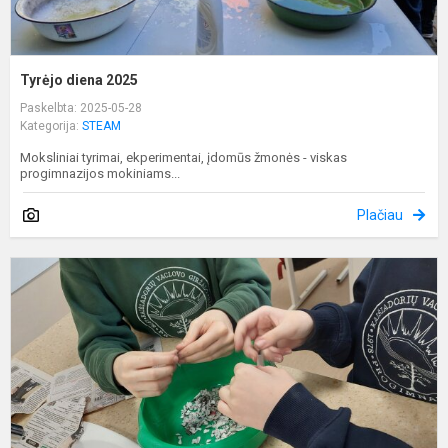
Tyrėjo diena 2025
Paskelbta: 2025-05-28
Kategorija:
STEAM
Moksliniai tyrimai, ekperimentai, įdomūs žmonės - viskas
progimnazijos mokiniams...
Plačiau
T
i
a
r
d
p