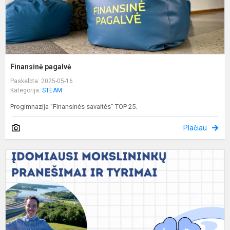
Finansinė pagalvė
Paskelbta: 2025-05-16
Kategorija:
STEAM
Progimnazija "Finansinės savaitės“ TOP 25.
Plačiau
T
d
2