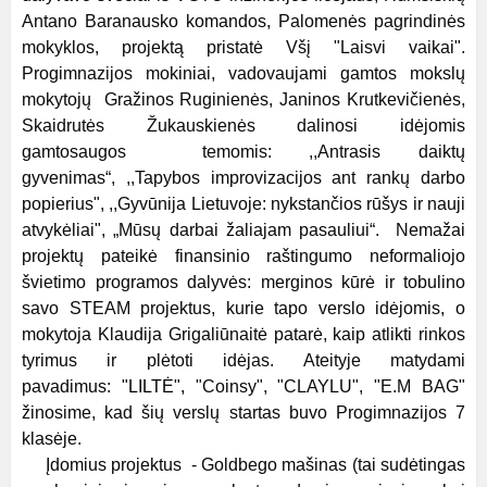
Antano Baranausko komandos, Palomenės pagrindinės
mokyklos, projektą pristatė Všį "Laisvi vaikai".
Progimnazijos mokiniai, vadovaujami gamtos mokslų
mokytojų Gražinos Ruginienės, Janinos Krutkevičienės,
Skaidrutės Žukauskienės dalinosi idėjomis
gamtosaugos temomis: ,,Antrasis daiktų
gyvenimas“, ,,Tapybos improvizacijos ant rankų darbo
popierius", ,,Gyvūnija Lietuvoje: nykstančios rūšys ir nauji
atvykėliai", „Mūsų darbai žaliajam pasauliui“. Nemažai
projektų pateikė finansinio raštingumo neformaliojo
švietimo programos dalyvės: merginos kūrė ir tobulino
savo STEAM projektus, kurie tapo verslo idėjomis, o
mokytoja Klaudija Grigaliūnaitė patarė, kaip atlikti rinkos
tyrimus ir plėtoti idėjas. Ateityje matydami
pavadimus:
"LILTĖ",
"Coinsy", "CLAYLU", "E.M BAG"
žinosime, kad šių verslų startas buvo Progimnazijos 7
klasėje.
Įdomius projektus - Goldbego mašinas (tai sudėtingas