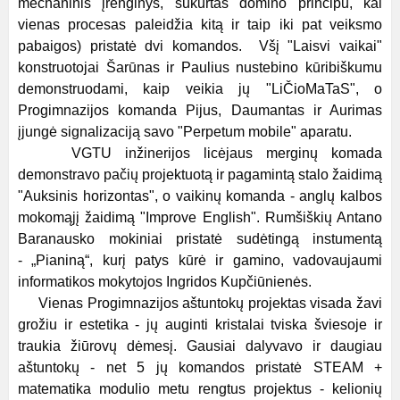
mechaninis įrenginys, sukurtas domino principu, kai
vienas procesas paleidžia kitą ir taip iki pat veiksmo
pabaigos) pristatė dvi komandos. Všį "Laisvi vaikai"
konstruotojai Šarūnas ir Paulius nustebino kūribiškumu
demonstruodami, kaip veikia jų "LiČioMaTaS", o
Progimnazijos komanda Pijus, Daumantas ir Aurimas
įjungė signalizaciją savo "Perpetum mobile" aparatu.
VGTU inžinerijos licėjaus merginų komada
demonstravo pačių projektuotą ir pagamintą stalo žaidimą
"Auksinis horizontas", o vaikinų komanda - anglų kalbos
mokomąjį žaidimą "Improve English". Rumšiškių Antano
Baranausko mokiniai pristatė sudėtingą instumentą
- „Pianiną“, kurį patys kūrė ir gamino, vadovaujaumi
informatikos mokytojos Ingridos Kupčiūnienės.
Vienas Progimnazijos aštuntokų projektas visada žavi
grožiu ir estetika - jų auginti kristalai tviska šviesoje ir
traukia žiūrovų dėmesį. Gausiai dalyvavo ir daugiau
aštuntokų - net 5 jų komandos pristatė STEAM +
matematika modulio metu rengtus projektus - kelionių