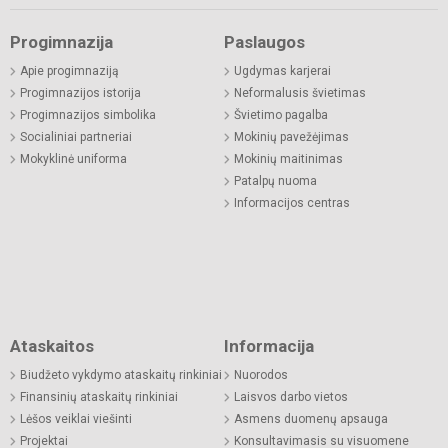
Progimnazija
Paslaugos
Apie progimnaziją
Ugdymas karjerai
Progimnazijos istorija
Neformalusis švietimas
Progimnazijos simbolika
Švietimo pagalba
Socialiniai partneriai
Mokinių pavežėjimas
Mokyklinė uniforma
Mokinių maitinimas
Patalpų nuoma
Informacijos centras
Ataskaitos
Informacija
Biudžeto vykdymo ataskaitų rinkiniai
Nuorodos
Finansinių ataskaitų rinkiniai
Laisvos darbo vietos
Lėšos veiklai viešinti
Asmens duomenų apsauga
Projektai
Konsultavimasis su visuomene