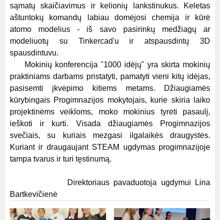
sąmatų skaičiavimus ir kelionių lankstinukus. Keletas
aštuntokų komandų labiau domėjosi chemija ir kūrė
atomo modelius - iš savo pasirinkų medžiagų ar
modeliuotų su Tinkercad'u ir atspausdintų 3D
spausdintuvu.
Mokinių konferencija "1000 idėjų" yra skirta mokinių
praktiniams darbams pristatyti, pamatyti vieni kitų idėjas,
pasisemti įkvėpimo kitiems metams. Džiaugiamės
kūrybingais Progimnazijos mokytojais, kurie skiria laiko
projektinėms veikloms, moko mokinius tyrėti pasaulį,
ieškoti ir kurti. Visada džiaugiamės Progimnazijos
svečiais, su kuriais mezgasi ilgalaikės draugystės.
Kuriant ir draugaujant STEAM ugdymas progimnazijoje
tampa tvarus ir turi tęstinumą.
Direktoriaus pavaduotoja ugdymui Lina
Bartkevičienė