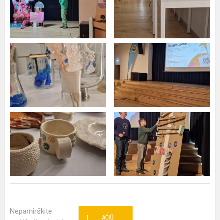
Nepamirškite
1
AČIŪ