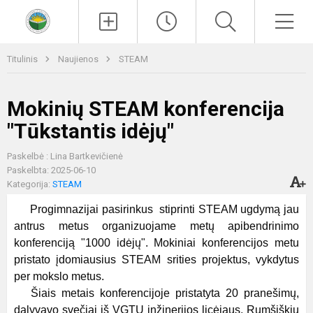
Paieška
Men
Titulinis
Naujienos
STEAM
Mokinių STEAM konferencija
"Tūkstantis idėjų"
Paskelbė : Lina Bartkevičienė
Paskelbta: 2025-06-10
Kategorija:
STEAM
Progimnazijai pasirinkus stiprinti STEAM ugdymą jau
antrus metus organizuojame metų apibendrinimo
konferenciją "1000 idėjų". Mokiniai konferencijos metu
pristato įdomiausius STEAM srities projektus, vykdytus
per mokslo metus.
Šiais metais konferencijoje pristatyta 20 pranešimų,
dalyvavo svečiai iš VGTU inžinerijos licėjaus, Rumšiškių