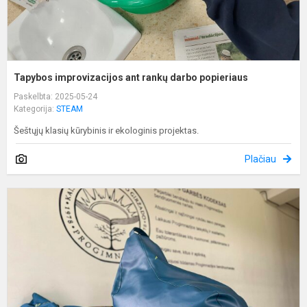
Tapybos improvizacijos ant rankų darbo popieriaus
Paskelbta: 2025-05-24
Kategorija:
STEAM
Šeštųjų klasių kūrybinis ir ekologinis projektas.
Plačiau
F
p