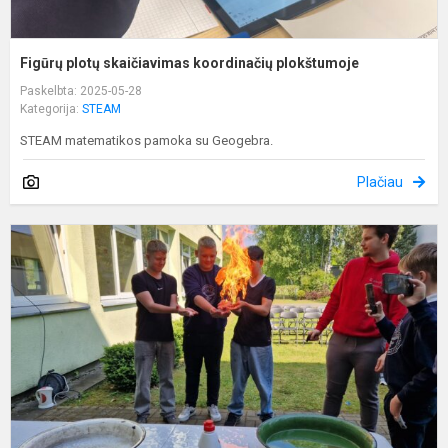
Figūrų plotų skaičiavimas koordinačių plokštumoje
Paskelbta: 2025-05-28
Kategorija:
STEAM
STEAM matematikos pamoka su Geogebra.
Plačiau
T
d
2