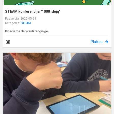
STEAM konferencija "1000 idėjų"
Paskelbta: 2025-05-29
Kategorija:
STEAM
Kviečiame dalyvauti renginyje.
Plačiau
F
p
s
k
p