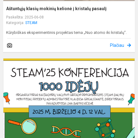
Aštuntųjų klasių mokinių kelionė į kristalų pasaulį
Paskelbta: 2025-06-08
Kategorija:
STEAM
Kūrybiškas eksperimentinis projektas tema „Nuo atomo iki kristalų“.
Plačiau
S
k
"
i