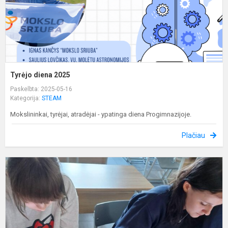
Tyrėjo diena 2025
Paskelbta: 2025-05-16
Kategorija:
STEAM
Mokslininkai, tyrėjai, atradėjai - ypatinga diena Progimnazijoje.
Plačiau
N
e
ik
p