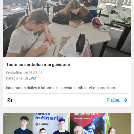
Tautiniai simboliai margučiuose
Paskelbta: 2025-05-06
Kategorija:
STEAM
Integruotas dailės ir informacinio centro - bibliotekos projektas.
Plačiau
I
G
m