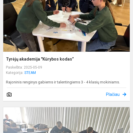
Tyrėjų akademija "Kūrybos kodas”
Paskelbta: 2025-05-09
Kategorija:
STEAM
Rajoninis renginys gabiems ir talentingiems 3 - 4 klasių mokiniams.
Plačiau
T
s
m