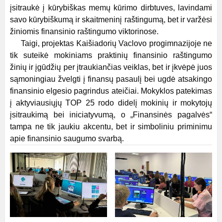
įsitraukė į kūrybiškas memų kūrimo dirbtuves, lavindami
savo kūrybiškumą ir skaitmeninį raštingumą, bet ir varžėsi
žiniomis finansinio raštingumo viktorinose.
Taigi, projektas Kaišiadorių Vaclovo progimnazijoje ne
tik suteikė mokiniams praktinių finansinio raštingumo
žinių ir įgūdžių per įtraukiančias veiklas, bet ir įkvėpė juos
sąmoningiau žvelgti į finansų pasaulį bei ugdė atsakingo
finansinio elgesio pagrindus ateičiai. Mokyklos patekimas
į aktyviausiųjų TOP 25 rodo didelį mokinių ir mokytojų
įsitraukimą bei iniciatyvumą, o „Finansinės pagalvės“
tampa ne tik jaukiu akcentu, bet ir simboliniu priminimu
apie finansinio saugumo svarbą.