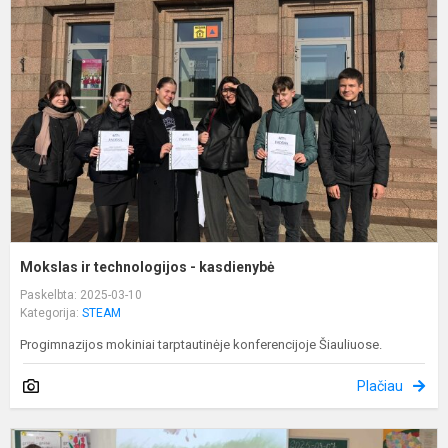
t
-
k
Mokslas ir technologijos - kasdienybė
Paskelbta: 2025-03-10
Kategorija:
STEAM
Progimnazijos mokiniai tarptautinėje konferencijoje Šiauliuose.
Plačiau
M