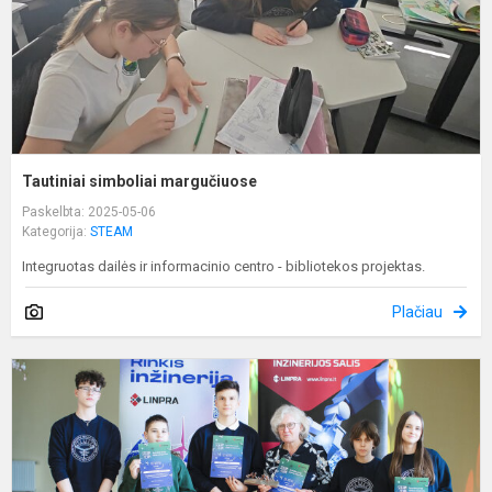
Tautiniai simboliai margučiuose
Paskelbta: 2025-05-06
Kategorija:
STEAM
Integruotas dailės ir informacinio centro - bibliotekos projektas.
Plačiau
I
G
m