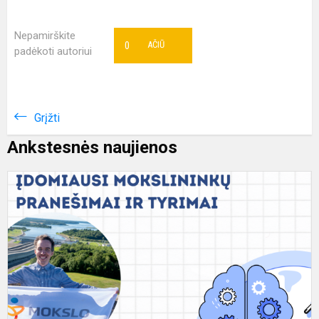
Nepamirškite
0
AČIŪ
padėkoti autoriui
Grįžti
Ankstesnės naujienos
T
d
2