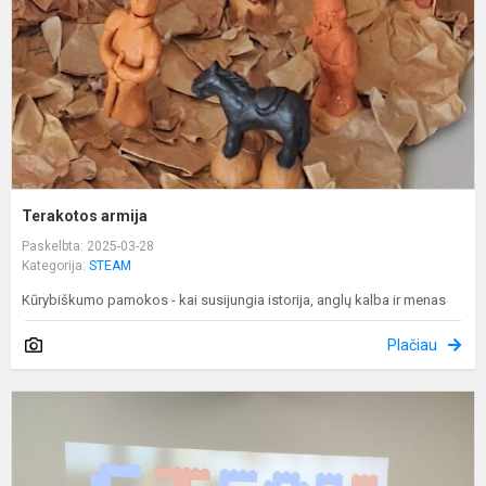
Terakotos armija
Paskelbta: 2025-03-28
Kategorija:
STEAM
Kūrybiškumo pamokos - kai susijungia istorija, anglų kalba ir menas
Plačiau
S
n
t
„