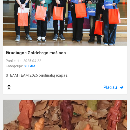
Išradingos Goldebrgo mašinos
Paskelbta: 2025-04-22
Kategorija:
STEAM
STEAM TEAM 2025 pusfinalių etapas.
Plačiau
T
a