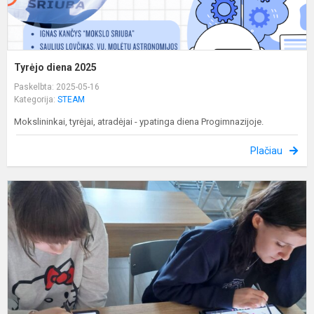
Tyrėjo diena 2025
Paskelbta: 2025-05-16
Kategorija:
STEAM
Mokslininkai, tyrėjai, atradėjai - ypatinga diena Progimnazijoje.
Plačiau
N
e
ik
p