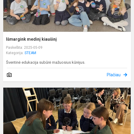
Išmargink medinį kiaušinį
Paskelbta: 2025-05-09
Kategorija:
STEAM
Šventinė edukacija subūrė mažuosius kūrėjus.
Plačiau
T
a
"
k