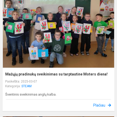
p
s
s
t
M
d
Mažųjų pradinukų sveikinimas su tarptautine Moters diena!
Paskelbta: 2025-03-07
Kategorija:
STEAM
Šventinis sveikinimas anglų kalba.
Plačiau