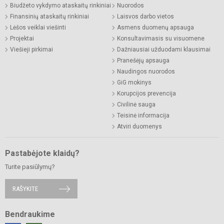
Biudžeto vykdymo ataskaitų rinkiniai
Nuorodos
Finansinių ataskaitų rinkiniai
Laisvos darbo vietos
Lėšos veiklai viešinti
Asmens duomenų apsauga
Projektai
Konsultavimasis su visuomene
Viešieji pirkimai
Dažniausiai užduodami klausimai
Pranešėjų apsauga
Naudingos nuorodos
GiG mokinys
Korupcijos prevencija
Civilinė sauga
Teisinė informacija
Atviri duomenys
Pastabėjote klaidų?
Turite pasiūlymų?
RAŠYKITE
Bendraukime