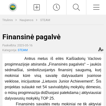
Paieška
Men
Titulinis
Naujienos
STEAM
Finansinė pagalvė
Paskelbta: 2025-05-16
Kategorija:
STEAM
Antrus metus iš eilės Kaišiadorių Vaclovo
progimnazijoje atsiranda „Finansinės pagalvės“ – jaukūs
sėdmaišiai, simbolizuojantys finansinį saugumą, kurį
mokiniai kūrė visą savaitę dalyvaudami įvairiose
veiklose, inicijuotose „Lietuvos Junior Achievement“. Šis
projektas sulaukė net 54 savivaldybių mokyklų dėmesio,
o mūsų progimnazija didžiuojasi patekdama į aktyviausiai
dalyvavusių mokyklų TOP 25.
Finansinės savaitės metu mokiniai ne tik aktyviai