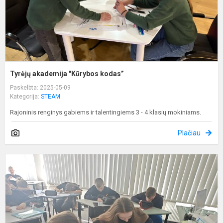
Tyrėjų akademija "Kūrybos kodas”
Paskelbta: 2025-05-09
Kategorija:
STEAM
Rajoninis renginys gabiems ir talentingiems 3 - 4 klasių mokiniams.
Plačiau
T
s
m