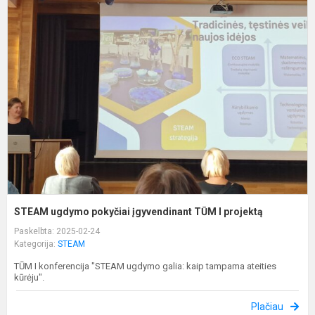
S
u
p
į
T
I
p
STEAM ugdymo pokyčiai įgyvendinant TŪM I projektą
Paskelbta: 2025-02-24
Kategorija:
STEAM
TŪM I konferencija "STEAM ugdymo galia: kaip tampama ateities
kūrėju".
Plačiau