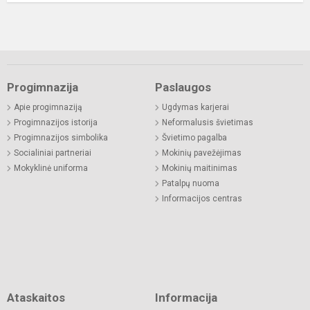
Progimnazija
Paslaugos
Apie progimnaziją
Ugdymas karjerai
Progimnazijos istorija
Neformalusis švietimas
Progimnazijos simbolika
Švietimo pagalba
Socialiniai partneriai
Mokinių pavežėjimas
Mokyklinė uniforma
Mokinių maitinimas
Patalpų nuoma
Informacijos centras
Ataskaitos
Informacija