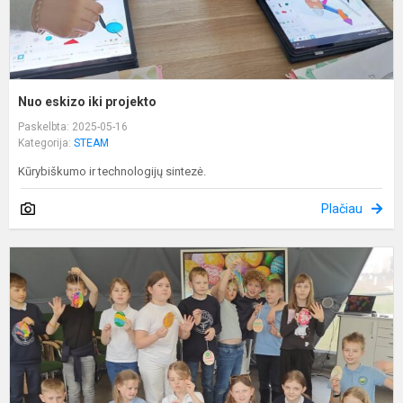
Nuo eskizo iki projekto
Paskelbta: 2025-05-16
Kategorija:
STEAM
Kūrybiškumo ir technologijų sintezė.
Plačiau
I
m
k