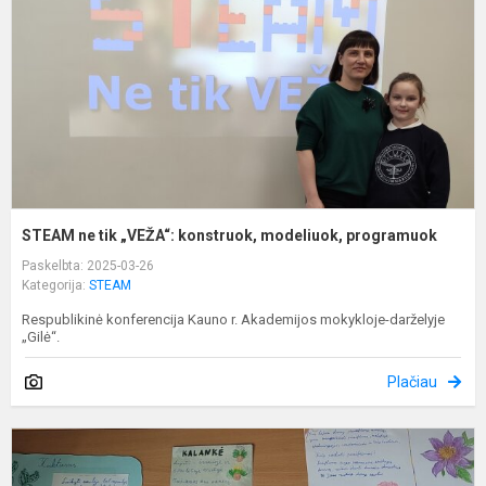
k
m
p
STEAM ne tik „VEŽA“: konstruok, modeliuok, programuok
Paskelbta: 2025-03-26
Kategorija:
STEAM
Respublikinė konferencija Kauno r. Akademijos mokykloje-darželyje
„Gilė“.
Plačiau
D
a