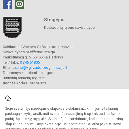
Steigėjas
Kaišiadorių rajono savivaldybė
Kaišiadorių Vaclovo Giržado progimnazija
Savivaldybės biudžetinė įstaiga.
Paukštininkų g. 5, 56166 Kaišiadorys
Tel./ faks.
0 346 51805
El. p.
rastine@v.girzado-progimnazija.lt
Duomenys kaupiami ir saugomi
Juridinių asmenų registre
Įmonės kodas 190596323
Šioje svetainėje naudojame slapukus siekdami užtikrinti jums teikiamų
© 2020. Kaišiadorių Vaclovo Giržado progimnazija. Visos teisės saugomos.
Kopijuoti turinį be raštiško gimnazijos sutikimo griežtai draudžiama.
paslaugų kokybę, analizuoti svetainės naudojimą ir optimizuoti naršymo
patirtį. Spustelėję mygtuką „Sutinku“, jūs patvirtinate, kad sutinkate su visų
Prieinamumo paraiška
Slapukų valdymas
slapukų naudojimu šioje svetainėje. Jei norite atšaukti arba pakeisti savo