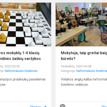
Lietuvos
mokyklų
1-
4
klasių
komandinės
šaškių
varžybos
vos mokyklų 1-4 klasių
Mokytoja, taip greitai bai
dinės šaškių varžybos
būrelis?
ta: 2023-05-02
Paskelbta: 2023-04-08
ija:
Neformalusis švietimas
Kategorija:
Neformalusis švietim
nazijos pradinukų pasiekimai
Velykos anglų kalba neformal
ose.
švietimo veiklose.