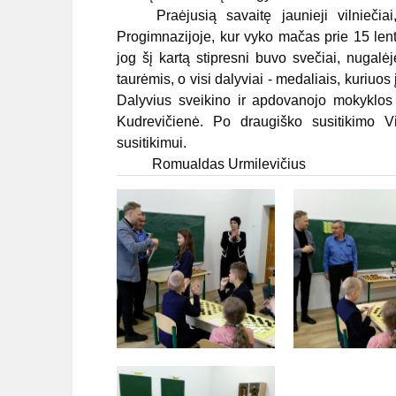
Praėjusią savaitę jaunieji vilniečiai,v
Progimnazijoje, kur vyko mačas prie 15 lent
jog šį kartą stipresni buvo svečiai, nugal
taurėmis, o visi dalyviai - medaliais, kuriuo
Dalyvius sveikino ir apdovanojo mokyklos 
Kudrevičienė. Po draugiško susitikimo V
susitikimui.
Romualdas Urmilevičius