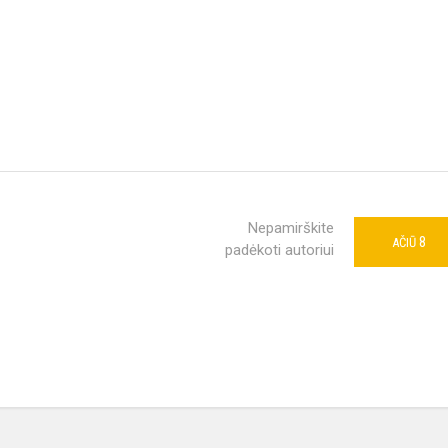
Nepamirškite
8
AČIŪ
padėkoti autoriui