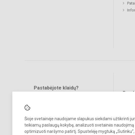
Pat
Info
Pastabėjote klaidų?
Bend
Turite pasiūlymų?
RAŠYKITE
Šioje svetainėje naudojame slapukus siekdami užtikrinti j
teikiamų paslaugų kokybę, analizuoti svetainės naudojimą 
optimizuoti naršymo patirtį. Spustelėję mygtuką „Sutinku“,