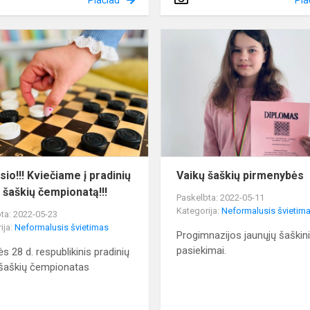
Plačiau
Pla
Dėmesio!!!
Kviečiame
į
pradinių
klasių
šaškių
čempionatą!!!
io!!! Kviečiame į pradinių
Vaikų šaškių pirmenybės
ų šaškių čempionatą!!!
Paskelbta: 2022-05-11
Kategorija:
Neformalusis švietim
ta: 2022-05-23
ija:
Neformalusis švietimas
Progimnazijos jaunųjų šaškin
pasiekimai.
s 28 d. respublikinis pradinių
 šaškių čempionatas