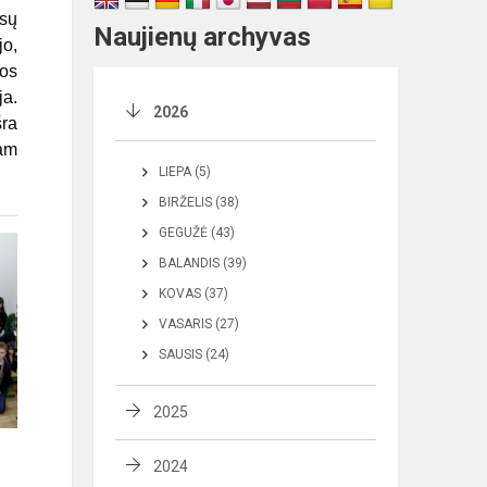
sų
Naujienų archyvas
jo,
tos
ja.
2026
šra
am
LIEPA (5)
BIRŽELIS (38)
GEGUŽĖ (43)
BALANDIS (39)
KOVAS (37)
VASARIS (27)
SAUSIS (24)
2025
2024