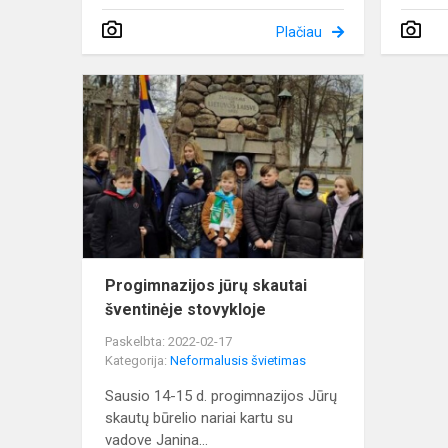
Plačiau
Progimnazi
jūrų
skautai
šventinėje
stovykloje
Progimnazijos jūrų skautai
šventinėje stovykloje
Paskelbta: 2022-02-17
Kategorija:
Neformalusis švietimas
Sausio 14-15 d. progimnazijos Jūrų
skautų būrelio nariai kartu su
vadove Janina...