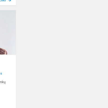
čiau
Vaikų
šaškių
pirmenybės
as
inkų