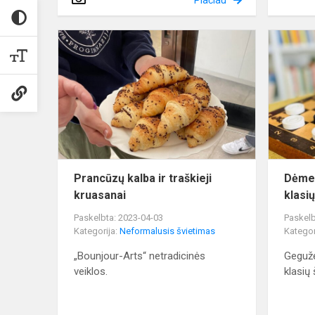
Plačiau
Prancūzų
kalba
ir
traškieji
kruasanai
Prancūzų kalba ir traškieji
Dėmes
kruasanai
klasi
Paskelbta: 2023-04-03
Paskelb
Kategorija:
Neformalusis švietimas
Kategor
„Bounjour-Arts“ netradicinės
Gegužė
veiklos.
klasių