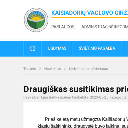
KAIŠIADORIŲ VACLOVO GIR
PASLAUGOS
ADMINISTRACINĖ INFOR
PRADŽIA
UGDYMAS
ŠVIETIMO PAGALBA
Titulinis
Naujienos
Neformalusis švietimas
Draugiškas susitikimas pri
Paskelbė : Lina Bartkevičienė
Paskelbta: 2023-05-25
Kategorija:
Prieš keletą metų užmegzta Kaišiadorių Vac
klasių šaškininkų draugystė buvo laikinai sust