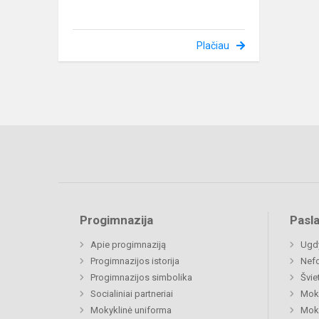
Plačiau
Progimnazija
Pasl
Apie progimnaziją
Ugdy
Progimnazijos istorija
Nefo
Progimnazijos simbolika
Švie
Socialiniai partneriai
Moki
Mokyklinė uniforma
Moki