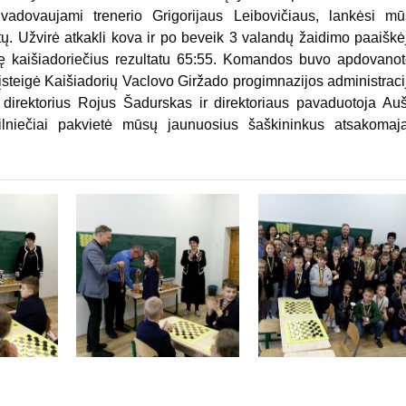
adovaujami trenerio Grigorijaus Leibovičiaus, lankėsi mū
ų. Užvirė atkakli kova ir po beveik 3 valandų žaidimo paaiškė
ėję kaišiadoriečius rezultatu 65:55. Komandos buvo apdovano
s įsteigė Kaišiadorių Vaclovo Giržado progimnazijos administraci
direktorius Rojus Šadurskas ir direktoriaus pavaduotoja Au
ilniečiai pakvietė mūsų jaunuosius šaškininkus atsakomaj