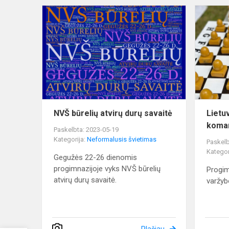
NVŠ
būrelių
atvirų
durų
savaitė
NVŠ būrelių atvirų durų savaitė
Lietu
koman
Paskelbta: 2023-05-19
Kategorija:
Neformalusis švietimas
Paskelb
Kategor
Gegužės 22-26 dienomis
progimnazijoje vyks NVŠ būrelių
Progim
atvirų durų savaitė.
varžyb