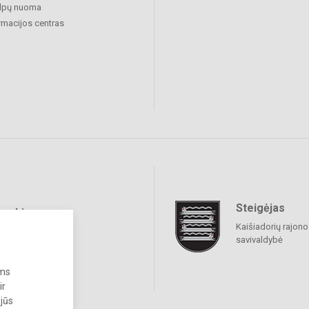
alpų nuoma
rmacijos centras
Steigėjas
raukime
Kaišiadorių rajono
savivaldybė
ums
ir
 jūs