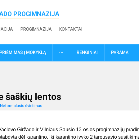
ŽADO PROGIMNAZIJA
MACIJA
PROGIMNAZIJA
KONTAKTAI
DAUGIAU
PRIĖMIMAS Į MOKYKLĄ
RENGINIAI
PARAMA
e šaškių lentos
Neformalusis švietimas
lovo Giržado ir Vilniaus Sausio 13-osios progimnazijų pradi
abdyta dėl karantino. Iki karantino įvyko 2 tarpusavio susitikima