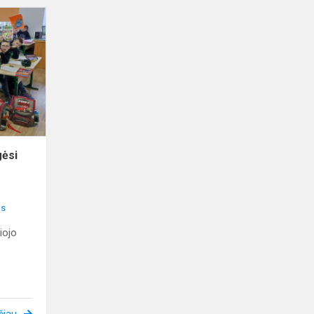
Mokytoja,
taip
greitai
baigėsi
būrelis?
gėsi
as
iojo