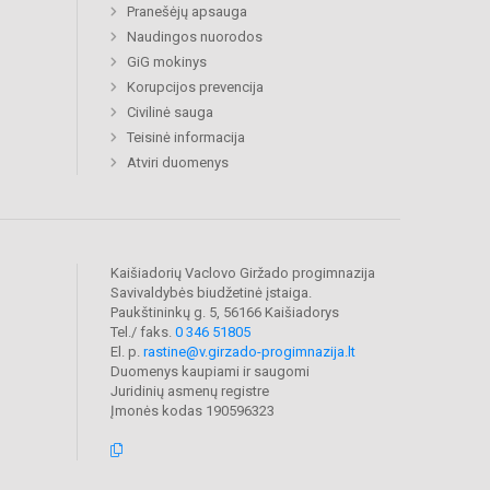
Pranešėjų apsauga
Naudingos nuorodos
GiG mokinys
Korupcijos prevencija
Civilinė sauga
Teisinė informacija
Atviri duomenys
Kaišiadorių Vaclovo Giržado progimnazija
Savivaldybės biudžetinė įstaiga.
Paukštininkų g. 5, 56166 Kaišiadorys
Tel./ faks.
0 346 51805
El. p.
rastine@v.girzado-progimnazija.lt
Duomenys kaupiami ir saugomi
Juridinių asmenų registre
Įmonės kodas 190596323