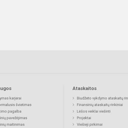
augos
Ataskaitos
mas karjerai
Biudžeto vykdymo ataskaitų rin
rmalusis švietimas
Finansinių ataskaitų rinkiniai
timo pagalba
Lėšos veiklai viešinti
nių pavežėjimas
Projektai
nių maitinimas
Viešieji pirkimai