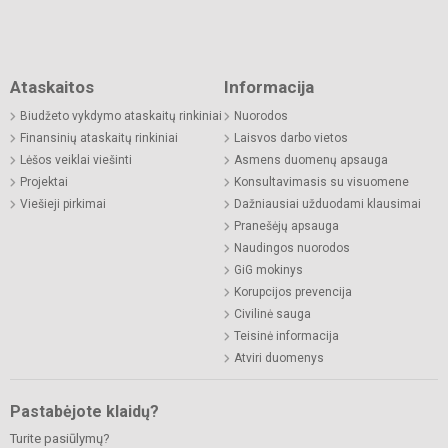
Ataskaitos
Informacija
Biudžeto vykdymo ataskaitų rinkiniai
Nuorodos
Finansinių ataskaitų rinkiniai
Laisvos darbo vietos
Lėšos veiklai viešinti
Asmens duomenų apsauga
Projektai
Konsultavimasis su visuomene
Viešieji pirkimai
Dažniausiai užduodami klausimai
Pranešėjų apsauga
Naudingos nuorodos
GiG mokinys
Korupcijos prevencija
Civilinė sauga
Teisinė informacija
Atviri duomenys
Pastabėjote klaidų?
Turite pasiūlymų?