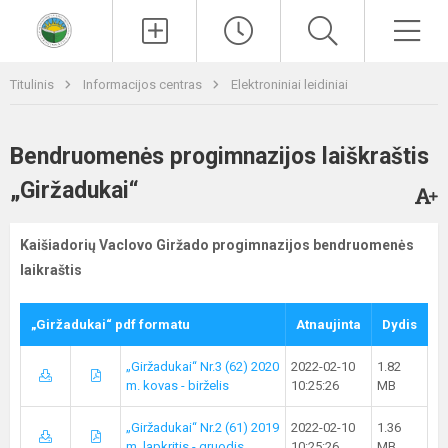
Paieška
Men
Titulinis
Informacijos centras
Elektroniniai leidiniai
Bendruomenės progimnazijos laiškraštis
„Giržadukai“
Kaišiadorių Vaclovo Giržado progimnazijos bendruomenės
laikraštis
„Giržadukai“ pdf formatu
Atnaujinta
Dydis
„Giržadukai“ Nr.3 (62) 2020
2022-02-10
1.82
m. kovas - birželis
10:25:26
MB
„Giržadukai“ Nr.2 (61) 2019
2022-02-10
1.36
m. lapkritis - gruodis
10:25:26
MB