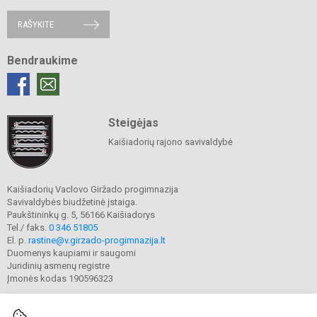
RAŠYKITE
Bendraukime
Steigėjas
Kaišiadorių rajono savivaldybė
Kaišiadorių Vaclovo Giržado progimnazija
Savivaldybės biudžetinė įstaiga.
Paukštininkų g. 5, 56166 Kaišiadorys
Tel./ faks.
0 346 51805
El. p.
rastine@v.girzado-progimnazija.lt
Duomenys kaupiami ir saugomi
Juridinių asmenų registre
Įmonės kodas 190596323