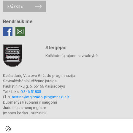
RAŠYKITE
Bendraukime
Steigėjas
Kaišiadorių rajono savivaldybė
Kaišiadorių Vaclovo Giržado progimnazija
Savivaldybės biudžetinė įstaiga.
Paukštininkų g. 5, 56166 Kaišiadorys
Tel./ faks.
0 346 51805
El. p.
rastine@v.girzado-progimnazija.lt
Duomenys kaupiami ir saugomi
Juridinių asmenų registre
Įmonės kodas 190596323