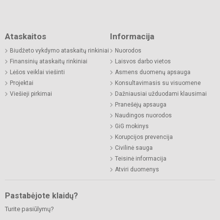
Ataskaitos
Informacija
Biudžeto vykdymo ataskaitų rinkiniai
Nuorodos
Finansinių ataskaitų rinkiniai
Laisvos darbo vietos
Lėšos veiklai viešinti
Asmens duomenų apsauga
Projektai
Konsultavimasis su visuomene
Viešieji pirkimai
Dažniausiai užduodami klausimai
Pranešėjų apsauga
Naudingos nuorodos
GiG mokinys
Korupcijos prevencija
Civilinė sauga
Teisinė informacija
Atviri duomenys
Pastabėjote klaidų?
Turite pasiūlymų?