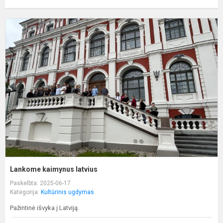
L
k
l
Lankome kaimynus latvius
Paskelbta: 2025-06-17
Kategorija:
Kultūrinis ugdymas
Pažintinė išvyka į Latviją.