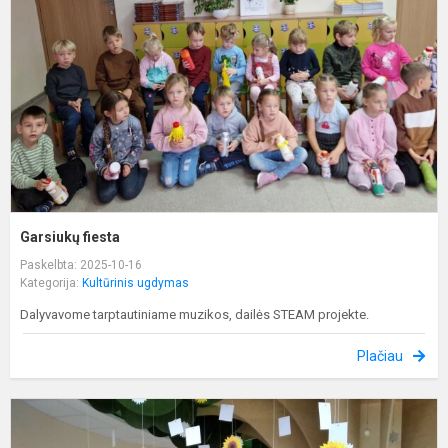
Garsiukų fiesta
Paskelbta: 2025-10-16
Kategorija:
Kultūrinis ugdymas
Dalyvavome tarptautiniame muzikos, dailės STEAM projekte.
Plačiau
B
d