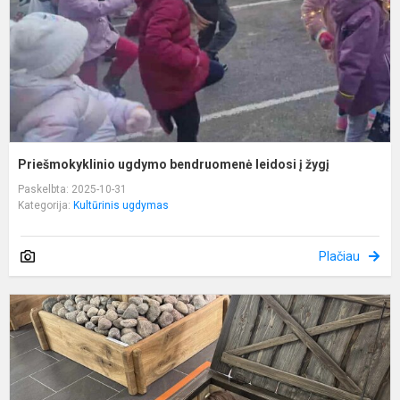
ž
Priešmokyklinio ugdymo bendruomenė leidosi į žygį
Paskelbta: 2025-10-31
Kategorija:
Kultūrinis ugdymas
Plačiau
L
ir
b
l