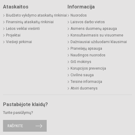
Ataskaitos
Informacija
Biudžeto vykdymo ataskaitų rinkiniai
Nuorodos
Finansinių ataskaitų rinkiniai
Laisvos darbo vietos
Lėšos veiklai viešinti
Asmens duomenų apsauga
Projektai
Konsultavimasis su visuomene
Viešieji pirkimai
Dažniausiai užduodami klausimai
Pranešėjų apsauga
Naudingos nuorodos
GiG mokinys
Korupcijos prevencija
Civilinė sauga
Teisinė informacija
Atviri duomenys
Pastabėjote klaidų?
Turite pasiūlymų?
RAŠYKITE