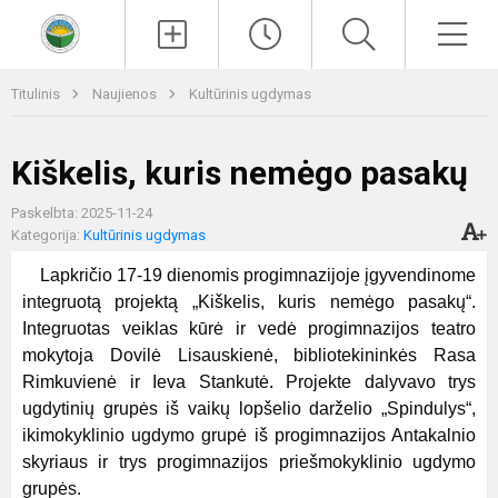
Paieška
Men
Titulinis
Naujienos
Kultūrinis ugdymas
Kiškelis, kuris nemėgo pasakų
Paskelbta: 2025-11-24
Kategorija:
Kultūrinis ugdymas
Lapkričio 17-19 dienomis progimnazijoje įgyvendinome
integruotą projektą „Kiškelis, kuris nemėgo pasakų“.
Integruotas veiklas kūrė ir vedė progimnazijos teatro
mokytoja Dovilė Lisauskienė, bibliotekininkės Rasa
Rimkuvienė ir Ieva Stankutė. Projekte dalyvavo trys
ugdytinių grupės iš vaikų lopšelio darželio „Spindulys“,
ikimokyklinio ugdymo grupė iš progimnazijos Antakalnio
skyriaus ir trys progimnazijos priešmokyklinio ugdymo
grupės.