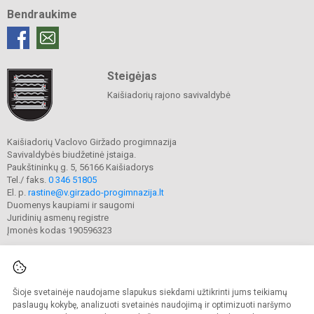
Bendraukime
Steigėjas
Kaišiadorių rajono savivaldybė
Kaišiadorių Vaclovo Giržado progimnazija
Savivaldybės biudžetinė įstaiga.
Paukštininkų g. 5, 56166 Kaišiadorys
Tel./ faks.
0 346 51805
El. p.
rastine@v.girzado-progimnazija.lt
Duomenys kaupiami ir saugomi
Juridinių asmenų registre
Įmonės kodas 190596323
Šioje svetainėje naudojame slapukus siekdami užtikrinti jums teikiamų
© 2020. Kaišiadorių Vaclovo Giržado progimnazija. Visos teisės saugomos.
Kopijuoti turinį be raštiško gimnazijos sutikimo griežtai draudžiama.
paslaugų kokybę, analizuoti svetainės naudojimą ir optimizuoti naršymo