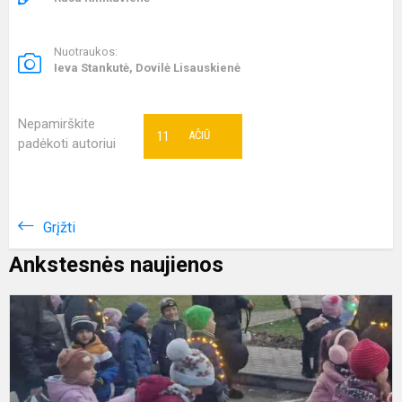
Nuotraukos:
Ieva Stankutė, Dovilė Lisauskienė
Nepamirškite
11
AČIŪ
padėkoti autoriui
Grįžti
Ankstesnės naujienos
P
u
b
l
į