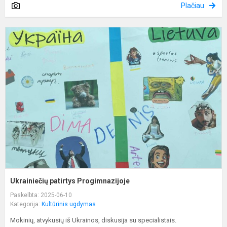
Plačiau
U
p
P
Ukrainiečių patirtys Progimnazijoje
Paskelbta: 2025-06-10
Kategorija:
Kultūrinis ugdymas
Mokinių, atvykusių iš Ukrainos, diskusija su specialistais.