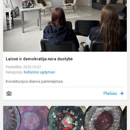
d
Laisvė ir demokratija nėra duotybė
Paskelbta: 2025-10-27
Kategorija:
Kultūrinis ugdymas
Konstitucijos dienos paminėjimas.
Plačiau
S
k
ir
d