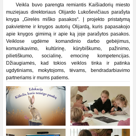
Veikla buvo parengta remiantis Kaišiadorių miesto
muziejaus direktoriaus Olijardo Lukoševičiaus parašyta
knyga „Girelės miško pasakos“. Į projekto pristatymą
pakvietėme ir knygos autorių Olijardą, kuris papasakojo
apie knygos gimimą ir apie ką joje parašytos pasakos.
Veiklose ugdėme komandinio darbo gebėjimus,
komunikavimo, kultūrinę, kūrybiškumo, pažinimo,
pilietiškumo, socialinę, emocinę kompetencijas.
Džiaugiamės, kad tokios veiklos tinka ir patinka
ugdytiniams, mokytojoms, tėvams, bendradarbiavimo
partneriams ir mums patiems.