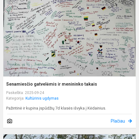
g
ir
m
t
Senamiesčio gatvelėmis ir menininko takais
Paskelbta: 2025-09-24
Kategorija:
Kultūrinis ugdymas
Pažintinė ir kupina įspūdžių 7d klasės išvyka į Kėdainius.
Plačiau
P