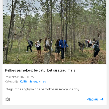
p
b
b
b
s
a
Pelkės pamokos: be batų, bet su atradimais
Paskelbta: 2025-09-22
Kategorija:
Kultūrinis ugdymas
Integruotos anglų kalbos pamokos už mokyklos ribų.
Plačiau