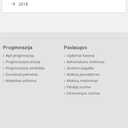
2018
Progimnazija
Paslaugos
Apie progimnaziją
Ugdymas karjerai
Progimnazijos istorija
Neformalusis švietimas
Progimnazijos simbolika
Švietimo pagalba
Socialiniai partneriai
Mokinių pavežėjimas
Mokyklinė uniforma
Mokinių maitinimas
Patalpų nuoma
Informacijos centras