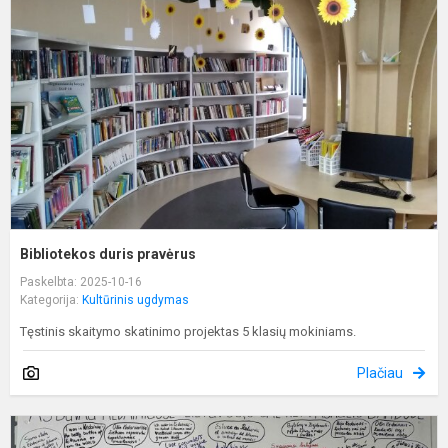
p
Bibliotekos duris pravėrus
Paskelbta: 2025-10-16
Kategorija:
Kultūrinis ugdymas
Tęstinis skaitymo skatinimo projektas 5 klasių mokiniams.
Plačiau
S