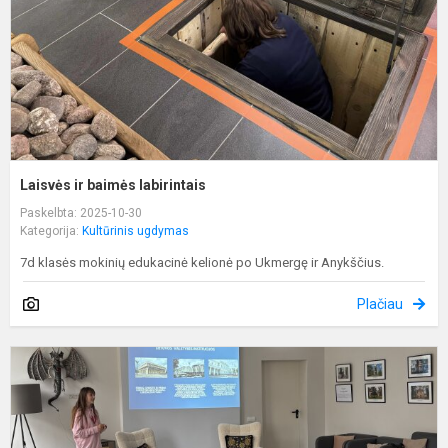
Laisvės ir baimės labirintais
Paskelbta: 2025-10-30
Kategorija:
Kultūrinis ugdymas
7d klasės mokinių edukacinė kelionė po Ukmergę ir Anykščius.
Plačiau
L
ir
d
n