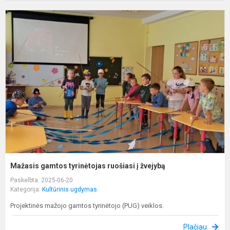
M
g
t
r
į
ž
Mažasis gamtos tyrinėtojas ruošiasi į žvejybą
Paskelbta: 2025-06-20
Kategorija:
Kultūrinis ugdymas
Projektinės mažojo gamtos tyrinėtojo (PUG) veiklos.
Plačiau