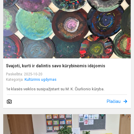
s
k
i
Svajoti, kurti ir dalintis savo kūrybinėmis idėjomis
Paskelbta: 2025-10-20
Kategorija:
Kultūrinis ugdymas
1e klasės veiklos susipažįstant su M. K. Čiurlionio kūryba.
Plačiau
G
f