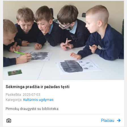
S
p
ir
p
t
Sėkminga pradžia ir pažadas tęsti
Paskelbta: 2025-07-03
Kategorija:
Kultūrinis ugdymas
Pirmokų draugystė su biblioteka.
Plačiau