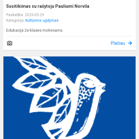
Susitikimas su rašytoju Pauliumi Norvila
Paskelbta: 2025-05-29
Kategorija:
Kultūrinis ugdymas
Edukacija 2e klasės mokiniams.
Plačiau
F
p
2