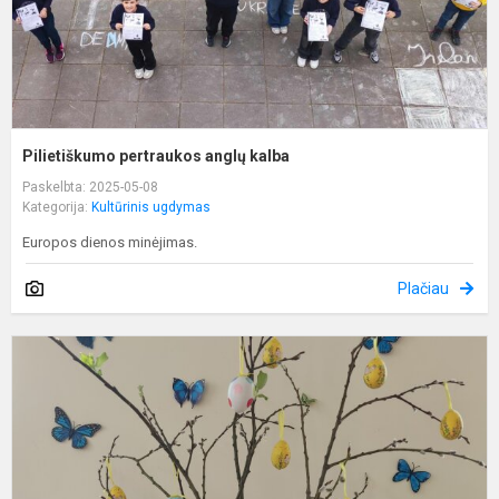
Pilietiškumo pertraukos anglų kalba
Paskelbta: 2025-05-08
Kategorija:
Kultūrinis ugdymas
Europos dienos minėjimas.
Plačiau
K
m
ž
a
V