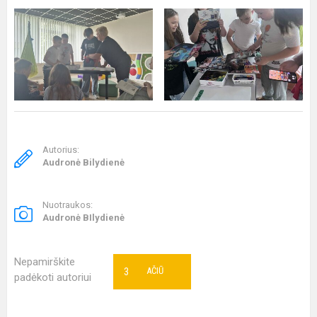
Autorius:
Audronė Bilydienė
Nuotraukos:
Audronė BIlydienė
Nepamirškite
3
AČIŪ
padėkoti autoriui