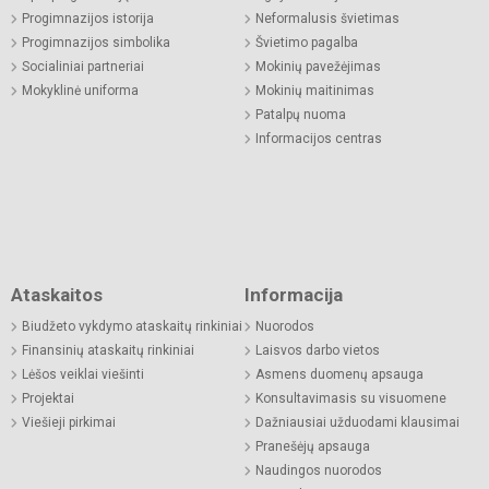
Progimnazijos istorija
Neformalusis švietimas
Progimnazijos simbolika
Švietimo pagalba
Socialiniai partneriai
Mokinių pavežėjimas
Mokyklinė uniforma
Mokinių maitinimas
Patalpų nuoma
Informacijos centras
Ataskaitos
Informacija
Biudžeto vykdymo ataskaitų rinkiniai
Nuorodos
Finansinių ataskaitų rinkiniai
Laisvos darbo vietos
Lėšos veiklai viešinti
Asmens duomenų apsauga
Projektai
Konsultavimasis su visuomene
Viešieji pirkimai
Dažniausiai užduodami klausimai
Pranešėjų apsauga
Naudingos nuorodos