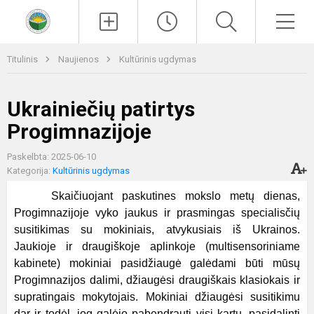
Paieška
Men
Titulinis
Naujienos
Kultūrinis ugdymas
Ukrainiečių patirtys
Progimnazijoje
Paskelbta: 2025-06-10
Kategorija:
Kultūrinis ugdymas
Skaičiuojant paskutines mokslo metų dienas,
Progimnazijoje vyko jaukus ir prasmingas specialisčių
susitikimas su mokiniais, atvykusiais iš Ukrainos.
Jaukioje ir draugiškoje aplinkoje (multisensoriniame
kabinete) mokiniai pasidžiaugė galėdami būti mūsų
Progimnazijos dalimi, džiaugėsi draugiškais klasiokais ir
supratingais mokytojais. Mokiniai džiaugėsi susitikimu
dar ir todėl, jog galėjo pabendrauti visi kartu, pasidalinti