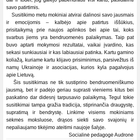
savo patirtimis.
Susitikimo metu mokiniai atvirai dalinosi savo jausmais
ir emocijomis – kalbėjo apie patirtus iššūkius,
prisitaikymą prie naujos aplinkos bei apie tai, koks
svarbus jiems yra bendruomenės palaikymas. Taip pat
buvo aptarti mokymosi rezultatai, vaikai įvardino, kas
sekasi sunkiausiai ir kas labiausiai patinka. Kartu gamino
koliažą, kuriame kartu klijavo prisiminimus, parsivežtus iš
namų Ukrainoje ir asociacijas, kurios kyla pagalvojus
apie Lietuvą.
Šis susitikimas ne tik sustiprino bendruomeniškumo
jausmą, bet ir padėjo geriau suprasti vieniems kitus bei
paskatino dar didesnį tarpusavio palaikymą. Tegul tokie
susitikimai tampa gražia tradicija, stiprinančia draugystę,
supratimą ir bendrystę. Linkime visiems mokiniams
sėkmės moksluose, drąsos siekti savo svajonių ir
nepaliaujamo tikėjimo ateitimi naujoje šalyje.
Socialinė pedagogė Audronė