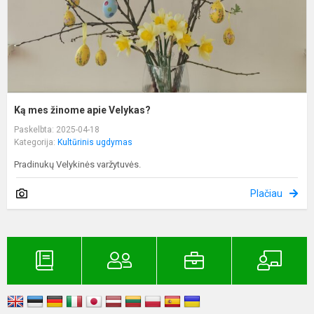
Ką mes žinome apie Velykas?
Paskelbta: 2025-04-18
Kategorija:
Kultūrinis ugdymas
Pradinukų Velykinės varžytuvės.
Plačiau