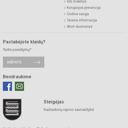
GiG mokinys
Korupcijos prevencija
Civilinė sauga
Teisinė informacija
Atviri duomenys
Pastabėjote klaidų?
Turite pasiūlymų?
RAŠYKITE
Bendraukime
Steigėjas
Kaišiadorių rajono savivaldybė