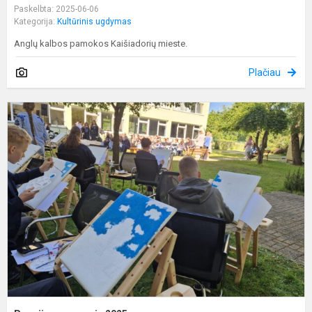
Paskelbta: 2025-06-06
Kategorija:
Kultūrinis ugdymas
Anglų kalbos pamokos Kaišiadorių mieste.
Plačiau
P
p
2