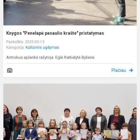
Knygos "Penelapė pasaulio krašte" pristatymas
Paskelbta: 2025-05-13
Kategorija:
Kultūrinis ugdymas
Antrokus aplankė rašytoja Eglė Ratkelytė Bylienė.
Plačiau
P
m
s
k
„
s