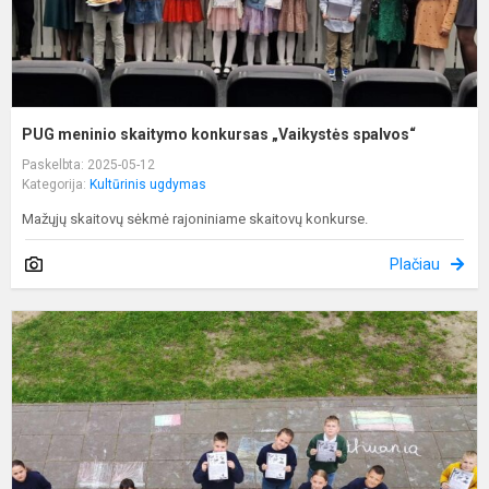
PUG meninio skaitymo konkursas „Vaikystės spalvos“
Paskelbta: 2025-05-12
Kategorija:
Kultūrinis ugdymas
Mažųjų skaitovų sėkmė rajoniniame skaitovų konkurse.
Plačiau
P
p
a
k