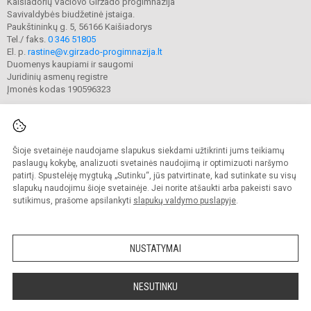
Kaišiadorių Vaclovo Giržado progimnazija
Savivaldybės biudžetinė įstaiga.
Paukštininkų g. 5, 56166 Kaišiadorys
Tel./ faks.
0 346 51805
El. p.
rastine@v.girzado-progimnazija.lt
Duomenys kaupiami ir saugomi
Juridinių asmenų registre
Įmonės kodas 190596323
Šioje svetainėje naudojame slapukus siekdami užtikrinti jums teikiamų
© 2020. Kaišiadorių Vaclovo Giržado progimnazija. Visos teisės saugomos.
Kopijuoti turinį be raštiško gimnazijos sutikimo griežtai draudžiama.
paslaugų kokybę, analizuoti svetainės naudojimą ir optimizuoti naršymo
patirtį. Spustelėję mygtuką „Sutinku“, jūs patvirtinate, kad sutinkate su visų
Prieinamumo paraiška
Slapukų valdymas
slapukų naudojimu šioje svetainėje. Jei norite atšaukti arba pakeisti savo
sutikimus, prašome apsilankyti
slapukų valdymo puslapyje
.
Sumanus būdas atnaujinti
mokyklos interneto
svetainę
NUSTATYMAI
NESUTINKU