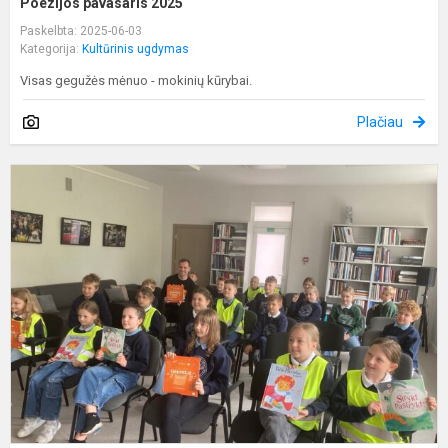
Poezijos pavasaris 2025
Paskelbta: 2025-06-03
Kategorija:
Kultūrinis ugdymas
Visas gegužės mėnuo - mokinių kūrybai.
Plačiau
S
s
r
P
N