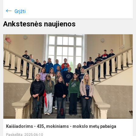
Grįžti
Ankstesnės naujienos
K
-
4
m
-
m
m
p
Kaišiadorims - 435, mokiniams - mokslo metų pabaiga
Paskelbta: 2025-06-10