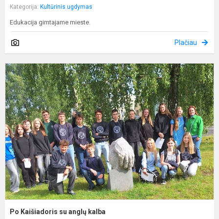
Kategorija:
Kultūrinis ugdymas
Edukacija gimtajame mieste.
Plačiau
P
K
s
a
k
Po Kaišiadoris su anglų kalba