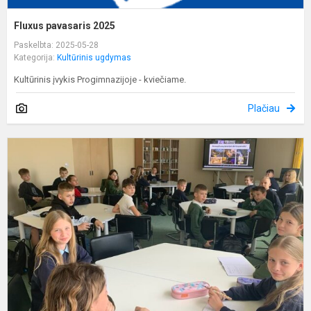
Fluxus pavasaris 2025
Paskelbta: 2025-05-28
Kategorija:
Kultūrinis ugdymas
Kultūrinis įvykis Progimnazijoje - kviečiame.
Plačiau
A
„
s
š
s
v
g