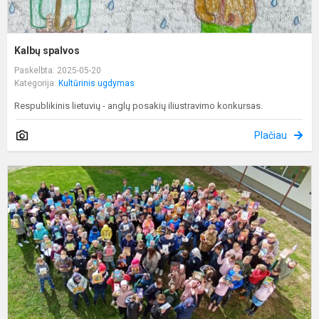
Kalbų spalvos
Paskelbta: 2025-05-20
Kategorija:
Kultūrinis ugdymas
Respublikinis lietuvių - anglų posakių iliustravimo konkursas.
Plačiau
D
u
ta
k
s