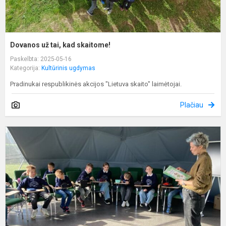
Dovanos už tai, kad skaitome!
Paskelbta: 2025-05-16
Kategorija:
Kultūrinis ugdymas
Pradinukai respublikinės akcijos "Lietuva skaito" laimėtojai.
Plačiau
K
"
p
k
p