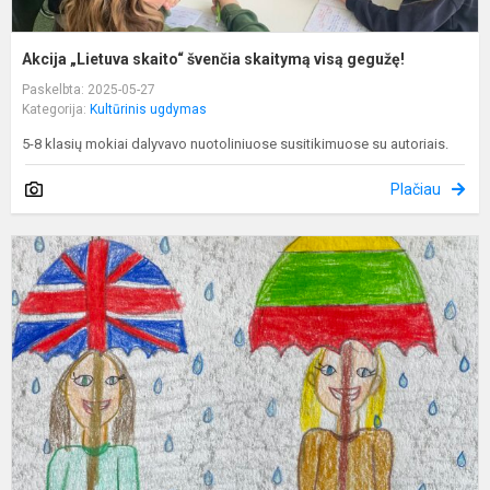
Akcija „Lietuva skaito“ švenčia skaitymą visą gegužę!
Paskelbta: 2025-05-27
Kategorija:
Kultūrinis ugdymas
5-8 klasių mokiai dalyvavo nuotoliniuose susitikimuose su autoriais.
Plačiau
K
s