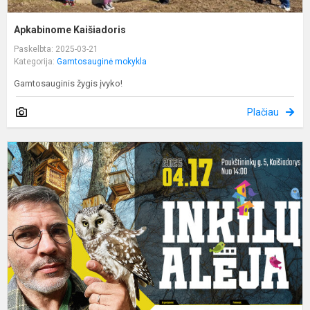
Apkabinome Kaišiadoris
Paskelbta: 2025-03-21
Kategorija:
Gamtosauginė mokykla
Gamtosauginis žygis įvyko!
Plačiau
M
m
–
p