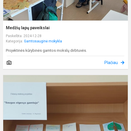
Medžių lapų paveikslai
Paskelbta: 2024-12-28
Kategorija:
Gamtosauginė mokykla
Projektinės kūrybinės gamtos mokslų dirbtuvės.
Plačiau
A
g
b
ž
o
d
ž
b