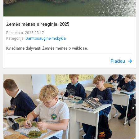
Žemės mėnesio renginiai 2025
Paskelbta: 2025-03-17
Kategorija:
Gamtosauginė mokykla
Kviečiame dalyvauti Žemės mėnesio veiklose.
Plačiau
M
l
p