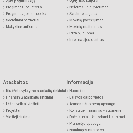
Apie progimnaziją
Ugdymas karjerai
Progimnazijos istorija
Neformalusis švietimas
Progimnazijos simbolika
Švietimo pagalba
Socialiniai partneriai
Mokinių pavežėjimas
Mokyklinė uniforma
Mokinių maitinimas
Patalpų nuoma
Informacijos centras
Ataskaitos
Informacija
Biudžeto vykdymo ataskaitų rinkiniai
Nuorodos
Finansinių ataskaitų rinkiniai
Laisvos darbo vietos
Lėšos veiklai viešinti
Asmens duomenų apsauga
Projektai
Konsultavimasis su visuomene
Viešieji pirkimai
Dažniausiai užduodami klausimai
Pranešėjų apsauga
Naudingos nuorodos