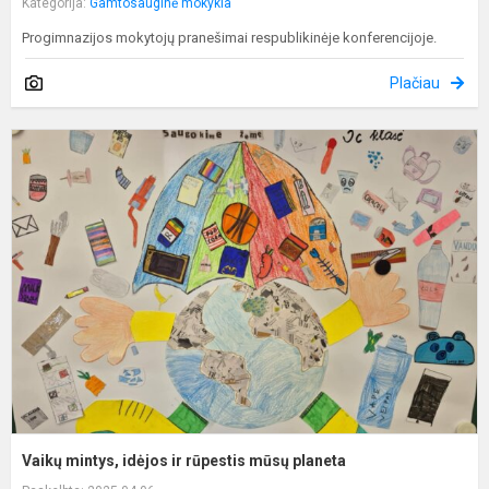
Kategorija:
Gamtosauginė mokykla
Progimnazijos mokytojų pranešimai respublikinėje konferencijoje.
Plačiau
V
m
i
ir
r
m
p
Vaikų mintys, idėjos ir rūpestis mūsų planeta