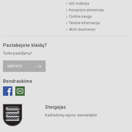
GiG mokinys
Korupcijos prevencija
Civilinė sauga
Teisinė informacija
Atviri duomenys
Pastabėjote klaidų?
Turite pasiūlymų?
RAŠYKITE
Bendraukime
Steigėjas
Kaišiadorių rajono savivaldybė