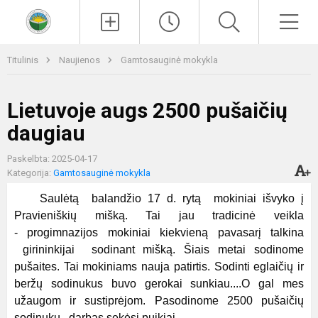
Paieška
Men
Titulinis
Naujienos
Gamtosauginė mokykla
Lietuvoje augs 2500 pušaičių
daugiau
Paskelbta: 2025-04-17
Kategorija:
Gamtosauginė mokykla
Saulėtą balandžio 17 d. rytą mokiniai išvyko į
Pravieniškių mišką. Tai jau tradicinė veikla
- progimnazijos mokiniai kiekvieną pavasarį talkina
girininkijai sodinant mišką. Šiais metai sodinome
pušaites. Tai mokiniams nauja patirtis. Sodinti eglaičių ir
beržų sodinukus buvo gerokai sunkiau....O gal mes
užaugom ir sustiprėjom. Pasodinome 2500 pušaičių
sodinukų, darbas sekėsi puikiai.