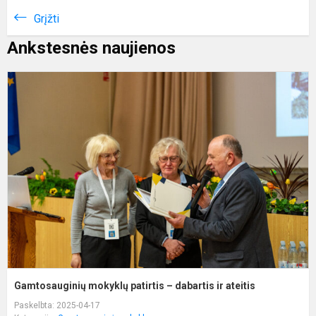
Grįžti
Ankstesnės naujienos
G
m
p
–
d
ir
a
Gamtosauginių mokyklų patirtis – dabartis ir ateitis
Paskelbta: 2025-04-17