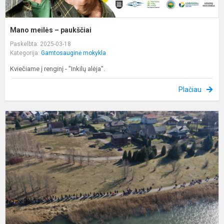
Mano meilės – paukščiai
Paskelbta: 2025-03-18
Kategorija:
Gamtosauginė mokykla
Kviečiame į renginį - "Inkilų alėja".
Plačiau
Ž
m
r
2