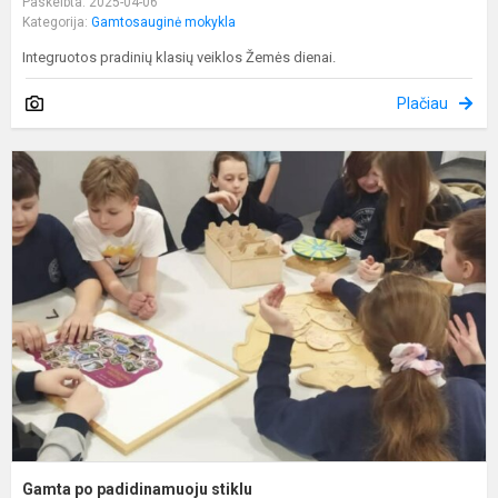
Paskelbta: 2025-04-06
Kategorija:
Gamtosauginė mokykla
Integruotos pradinių klasių veiklos Žemės dienai.
Plačiau
G
p
p
s
Gamta po padidinamuoju stiklu