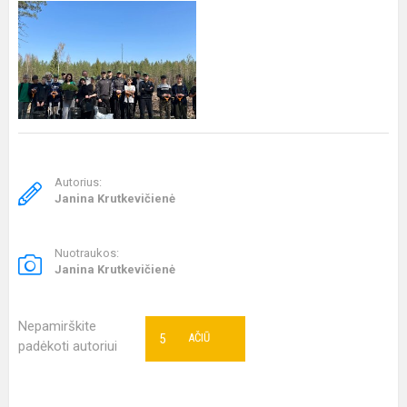
Autorius:
Janina Krutkevičienė
Nuotraukos:
Janina Krutkevičienė
Nepamirškite
5
AČIŪ
padėkoti autoriui