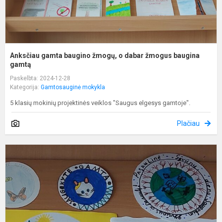
g
Anksčiau gamta baugino žmogų, o dabar žmogus baugina
gamtą
Paskelbta: 2024-12-28
Kategorija:
Gamtosauginė mokykla
5 klasių mokinių projektinės veiklos "Saugus elgesys gamtoje".
Plačiau
G
ir
p
p