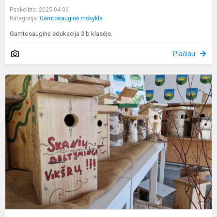
Paskelbta: 2025-04-06
Kategorija:
Gamtosauginė mokykla
Gamtosauginė edukacija 3 b klasėje.
Plačiau
R
k
i