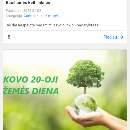
Ruošiamės kelti inkilus
Paskelbta: 2025-04-02
Kategorija:
Gamtosauginė mokykla
Jei dar nespėjote pagaminti savojo inklo - padarykite tai.
Plačiau
P
P
„
–
m
Ž
ž