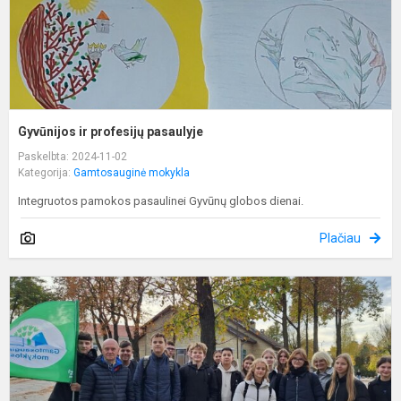
Gyvūnijos ir profesijų pasaulyje
Paskelbta: 2024-11-02
Kategorija:
Gamtosauginė mokykla
Integruotos pamokos pasaulinei Gyvūnų globos dienai.
Plačiau
P
ž
,
a
ik
e