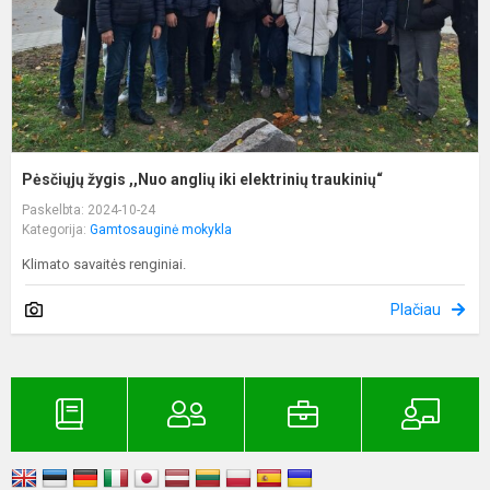
t
Pėsčiųjų žygis ,,Nuo anglių iki elektrinių traukinių“
Paskelbta: 2024-10-24
Kategorija:
Gamtosauginė mokykla
Klimato savaitės renginiai.
Plačiau