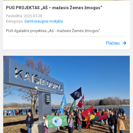
PUG PROJEKTAS „AŠ – mažasis Žemės žmogus“
Paskelbta: 2025-03-28
Kategorija:
Gamtosauginė mokykla
PUG ilgalaikis projektas „Aš - mažasis Žemės žmogus“.
Plačiau
A
K