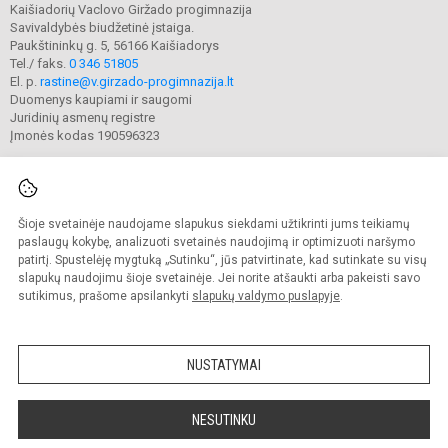
Kaišiadorių Vaclovo Giržado progimnazija
Savivaldybės biudžetinė įstaiga.
Paukštininkų g. 5, 56166 Kaišiadorys
Tel./ faks.
0 346 51805
El. p.
rastine@v.girzado-progimnazija.lt
Duomenys kaupiami ir saugomi
Juridinių asmenų registre
Įmonės kodas 190596323
Šioje svetainėje naudojame slapukus siekdami užtikrinti jums teikiamų
© 2020. Kaišiadorių Vaclovo Giržado progimnazija. Visos teisės saugomos.
Kopijuoti turinį be raštiško gimnazijos sutikimo griežtai draudžiama.
paslaugų kokybę, analizuoti svetainės naudojimą ir optimizuoti naršymo
patirtį. Spustelėję mygtuką „Sutinku“, jūs patvirtinate, kad sutinkate su visų
Prieinamumo paraiška
Slapukų valdymas
slapukų naudojimu šioje svetainėje. Jei norite atšaukti arba pakeisti savo
sutikimus, prašome apsilankyti
slapukų valdymo puslapyje
.
Sumanus būdas atnaujinti
mokyklos interneto
svetainę
NUSTATYMAI
NESUTINKU