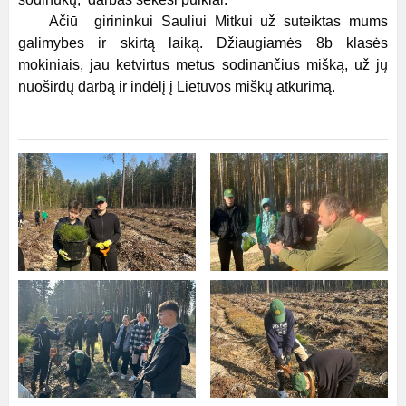
Ačiū girininkui Sauliui Mitkui už suteiktas mums
galimybes ir skirtą laiką. Džiaugiamės 8b klasės
mokiniais, jau ketvirtus metus sodinančius mišką, už jų
nuoširdų darbą ir indėlį į Lietuvos miškų atkūrimą.