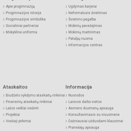
Apie progimnaziją
Ugdymas karjerai
Progimnazijos istorija
Neformalusis švietimas
Progimnazijos simbolika
Švietimo pagalba
Socialiniai partneriai
Mokinių pavežėjimas
Mokyklinė uniforma
Mokinių maitinimas
Patalpų nuoma
Informacijos centras
Ataskaitos
Informacija
Biudžeto vykdymo ataskaitų rinkiniai
Nuorodos
Finansinių ataskaitų rinkiniai
Laisvos darbo vietos
Lėšos veiklai viešinti
Asmens duomenų apsauga
Projektai
Konsultavimasis su visuomene
Viešieji pirkimai
Dažniausiai užduodami klausimai
Pranešėjų apsauga