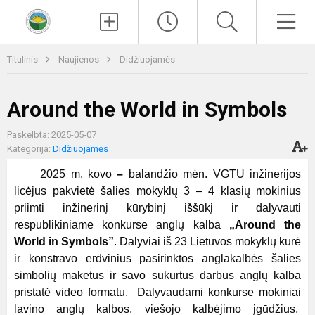
Paieška
Men
Titulinis
Naujienos
Didžiuojamės
Around the World in Symbols
Paskelbta: 2025-05-07
Kategorija:
Didžiuojamės
2025 m. kovo
–
balandžio mėn. VGTU inžinerijos
licėjus pakvietė šalies mokyklų 3 – 4 klasių mokinius
priimti inžinerinį kūrybinį iššūkį ir dalyvauti
respublikiniame konkurse anglų kalba
„Around the
World in Symbols”
. Dalyviai iš 23 Lietuvos mokyklų kūrė
ir konstravo erdvinius pasirinktos anglakalbės šalies
simbolių maketus ir savo sukurtus darbus anglų kalba
pristatė video formatu. Dalyvaudami konkurse mokiniai
lavino anglų kalbos, viešojo kalbėjimo įgūdžius,