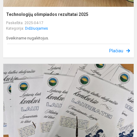
Technologijų olimpiados rezultatai 2025
Paskelbta: 2025-04-17
Kategorija:
Didžiuojamės
Sveikiname nugalėtojus.
Plačiau
D
r
m