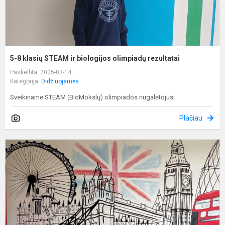
5-8 klasių STEAM ir biologijos olimpiadų rezultatai
Paskelbta: 2025-03-14
Kategorija:
Didžiuojamės
Sveikiname STEAM (BioMokslų) olimpiados nugalėtojus!
Plačiau
R
a
k
o
r