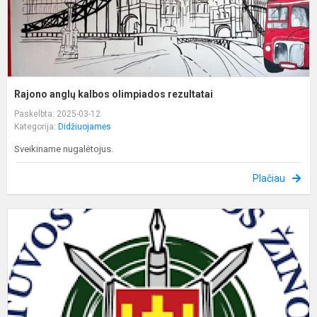
Rajono anglų kalbos olimpiados rezultatai
Paskelbta: 2025-03-12
Kategorija:
Didžiuojamės
Sveikiname nugalėtojus.
Plačiau
I
ž
k
2