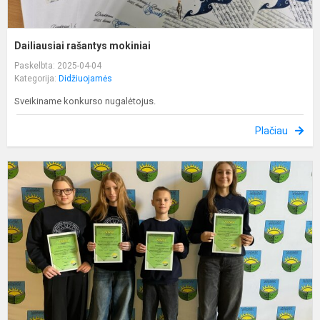
Dailiausiai rašantys mokiniai
Paskelbta: 2025-04-04
Kategorija:
Didžiuojamės
Sveikiname konkurso nugalėtojus.
Plačiau
W
d
y
k
a
M
a
h
t