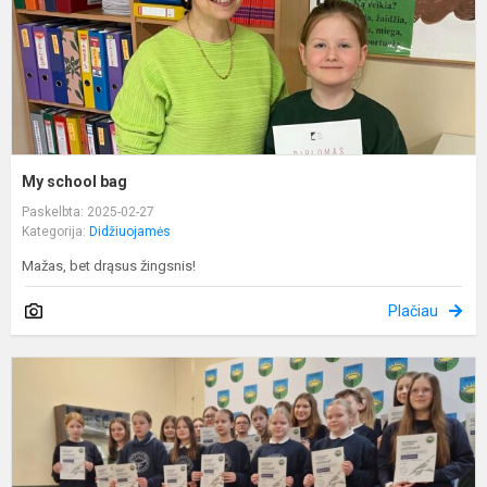
My school bag
Paskelbta: 2025-02-27
Kategorija:
Didžiuojamės
Mažas, bet drąsus žingsnis!
Plačiau
R
p
m
2