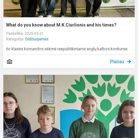
What do you know about M.K.Ciurlionis and his times?
Paskelbta: 2025-03-31
Kategorija:
Didžiuojamės
6c klasės komandos sėkmė respublikiniame anglų kalbos konkurse.
Plačiau
R
b
5
-
8
k
m
o