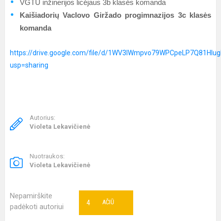
VGTU inžinerijos licėjaus 3b klasės komanda
Kaišiadorių Vaclovo Giržado progimnazijos 3c klasės
komanda
https://drive.google.com/file/d/1WV3lWmpvo79WPCpeLP7Q81HIug
usp=sharing
Autorius:
Violeta Lekavičienė
Nuotraukos:
Violeta Lekavičienė
Nepamirškite
4
AČIŪ
padėkoti autoriui