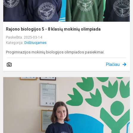
Rajono biologijos 5 - 8 klasių mokinių olimpiada
Paskelbta: 2025-03-14
Kategorija:
Didžiuojamės
Progimnazijos mokinių biologijos olimpiados pasiekimai.
Plačiau
5
8
k
S
ir
b
o
r