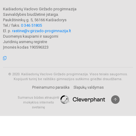
Kaišiadorių Vaclovo Giržado progimnazija
Savivaldybės biudžetinė įstaiga.
Paukštininkų g. 5, 56166 Kaišiadorys
Tel./ faks.
0 346 51805
El. p.
rastine@v.girzado-progimnazija.lt
Duomenys kaupiami ir saugomi
Juridinių asmenų registre
Įmonės kodas 190596323
© 2020. Kaišiadorių Vaclovo Giržado progimnazija. Visos teisės saugomos.
Kopijuoti turinį be raštiško gimnazijos sutikimo griežtai draudžiama.
Prieinamumo paraiška
Slapukų valdymas
Sumanus būdas atnaujinti
mokyklos interneto
svetainę