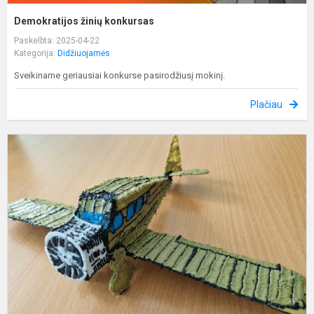
Demokratijos žinių konkursas
Paskelbta: 2025-04-22
Kategorija:
Didžiuojamės
Sveikiname geriausiai konkurse pasirodžiusį mokinį.
Plačiau
T
o
r
2