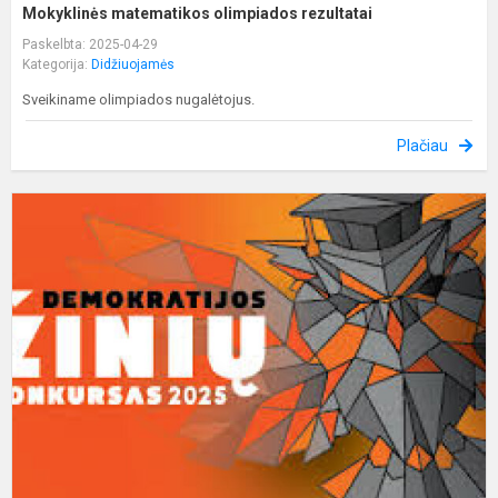
Mokyklinės matematikos olimpiados rezultatai
Paskelbta: 2025-04-29
Kategorija:
Didžiuojamės
Sveikiname olimpiados nugalėtojus.
Plačiau
D
ž
k