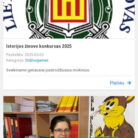
Istorijos žinovo konkursas 2025
Paskelbta: 2025-03-03
Kategorija:
Didžiuojamės
Sveikiname geriausiai pasirodžiusius mokinius.
Plačiau
M
s
b