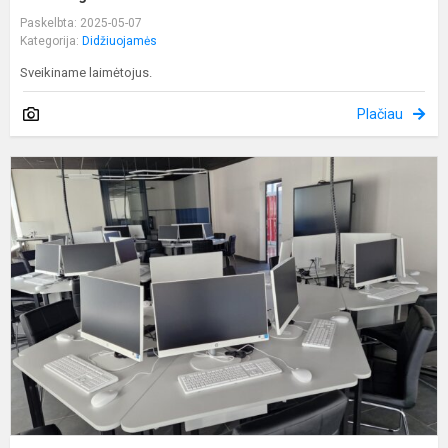
Paskelbta: 2025-05-07
Kategorija:
Didžiuojamės
Sveikiname laimėtojus.
Plačiau
M
m
o
r