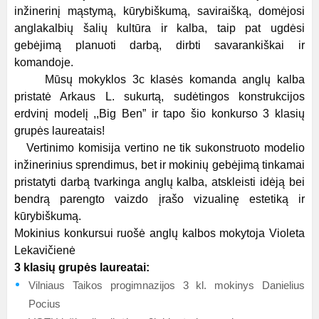
inžinerinį mąstymą, kūrybiškumą, saviraišką, domėjosi
anglakalbių šalių kultūra ir kalba, taip pat ugdėsi
gebėjimą planuoti darbą, dirbti savarankiškai ir
komandoje.
Mūsų mokyklos 3c klasės komanda anglų kalba
pristatė Arkaus L. sukurtą, sudėtingos konstrukcijos
erdvinį modelį ,,Big Ben” ir tapo šio konkurso 3 klasių
grupės laureatais!
Vertinimo komisija vertino ne tik sukonstruoto modelio
inžinerinius sprendimus, bet ir mokinių gebėjimą tinkamai
pristatyti darbą tvarkinga anglų kalba, atskleisti idėją bei
bendrą parengto vaizdo įrašo vizualinę estetiką ir
kūrybiškumą.
Mokinius konkursui ruošė anglų kalbos mokytoja Violeta
Lekavičienė
3 klasių grupės laureatai:
Vilniaus Taikos progimnazijos 3 kl. mokinys Danielius
Pocius