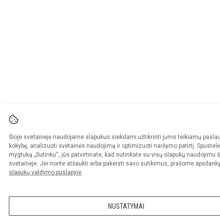
Šioje svetainėje naudojame slapukus siekdami užtikrinti jums teikiamų pasla
kokybę, analizuoti svetainės naudojimą ir optimizuoti naršymo patirtį. Spustelė
mygtuką „Sutinku“, jūs patvirtinate, kad sutinkate su visų slapukų naudojimu š
svetainėje. Jei norite atšaukti arba pakeisti savo sutikimus, prašome apsilanky
slapukų valdymo puslapyje
.
NUSTATYMAI