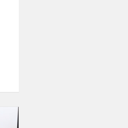
Skaitovų
laureatai
rajone