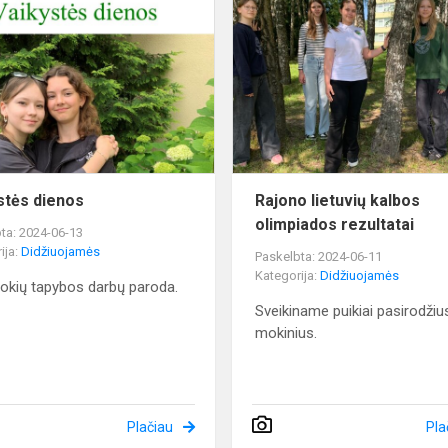
dienos
stės dienos
Rajono lietuvių kalbos
olimpiados rezultatai
ta: 2024-06-13
ija:
Didžiuojamės
Paskelbta: 2024-06-11
Kategorija:
Didžiuojamės
okių tapybos darbų paroda.
Sveikiname puikiai pasirodžiu
mokinius.
Plačiau
Pla