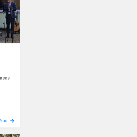
geriausių
ursas
čiau
Rajono