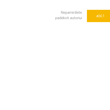
Nepamirškite
1
AČIŪ
padėkoti autoriui