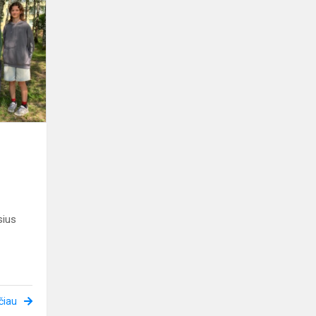
lietuvių
kalbos
olimpiados
rezultatai
sius
čiau