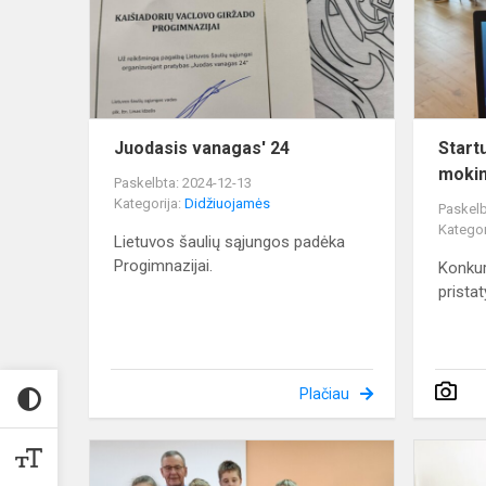
Juodasis vanagas' 24
Start
mokin
Paskelbta: 2024-12-13
Kategorija:
Didžiuojamės
Paskelb
Kategor
Lietuvos šaulių sąjungos padėka
Progimnazijai.
Konkur
prista
Plačiau
Liepa
Čiumbaraitė