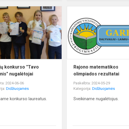
Vertėjų
konkurso
"Tavo
žvilgsnis"
nugalėtojai
jų konkurso "Tavo
Rajono matematikos
nis" nugalėtojai
olimpiados rezultatai
ta: 2024-06-06
Paskelbta: 2024-05-29
ija:
Didžiuojamės
Kategorija:
Didžiuojamės
name konkurso laureatus.
Sveikiname nugalėtojus.