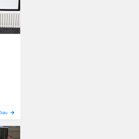
čiau
Geriausias
iš