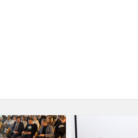
Startuoja
konkursas
„GiG