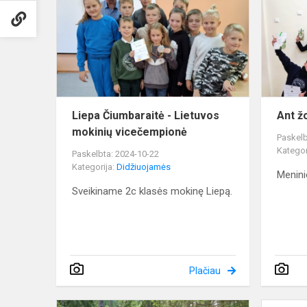
-
Lietuvos
mokinių
vicečempio
Liepa Čiumbaraitė - Lietuvos
Ant ž
mokinių vicečempionė
Paskelb
Kategor
Paskelbta: 2024-10-22
Kategorija:
Didžiuojamės
Menini
Sveikiname 2c klasės mokinę Liepą.
Plačiau
Sunkus