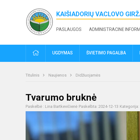
KAIŠIADORIŲ VACLOVO GIR
PASLAUGOS
ADMINISTRACINĖ INFOR
PRADŽIA
UGDYMAS
ŠVIETIMO PAGALBA
Titulinis
Naujienos
Didžiuojamės
Tvarumo bruknė
Paskelbė : Lina Bartkevičienė
Paskelbta: 2024-12-13
Kategorija: