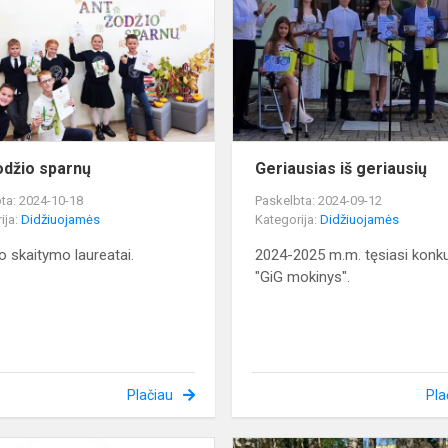
sparnų
nė
odžio sparnų
Geriausias iš geriausių
ta: 2024-10-18
Paskelbta: 2024-09-12
ija:
Didžiuojamės
Kategorija:
Didžiuojamės
o skaitymo laureatai.
2024-2025 m.m. tęsiasi konk
"GiG mokinys".
Plačiau
Pla
Vaikystės