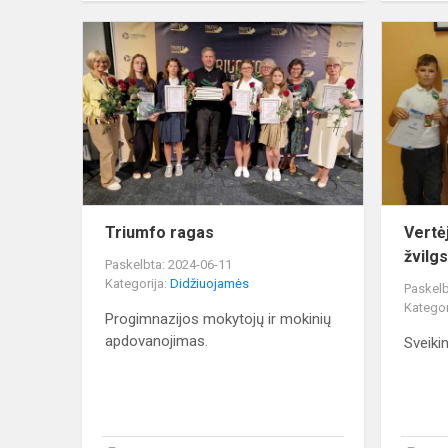
Triumfo
ragas
Triumfo ragas
Vertė
žvilgs
Paskelbta: 2024-06-11
Kategorija:
Didžiuojamės
Paskelb
Kategor
Progimnazijos mokytojų ir mokinių
apdovanojimas.
Sveiki