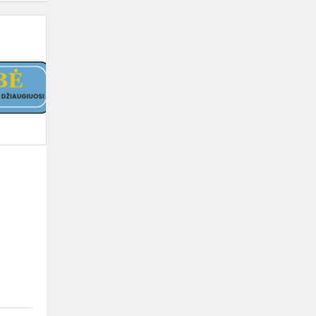
Rajono
matematikos
olimpiados
rezultatai