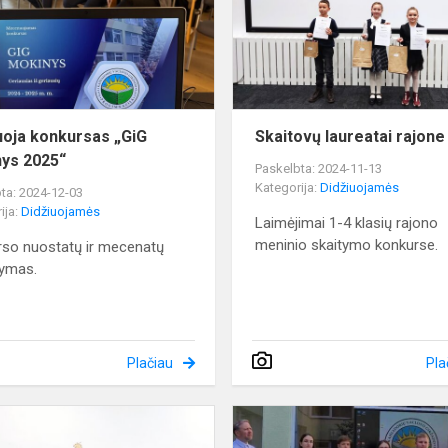
mokinys
2025“
uoja konkursas „GiG
Skaitovų laureatai rajone
ys 2025“
Paskelbta: 2024-11-13
Kategorija:
Didžiuojamės
ta: 2024-12-03
ija:
Didžiuojamės
Laimėjimai 1-4 klasių rajono
meninio skaitymo konkurse.
so nuostatų ir mecenatų
tymas.
Plačiau
Pla
Ant
žodžio