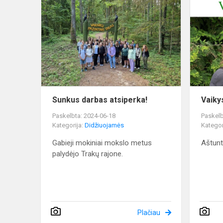
darbas
atsiperka!
Sunkus darbas atsiperka!
Vaiky
Paskelbta: 2024-06-18
Paskelb
Kategorija:
Didžiuojamės
Kategor
Gabieji mokiniai mokslo metus
Aštunt
palydėjo Trakų rajone.
Plačiau