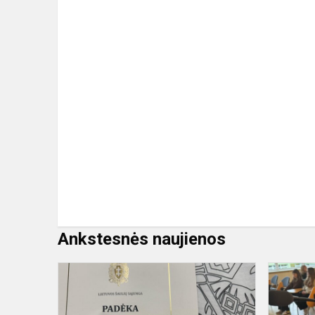
Ankstesnės naujienos
Juodasis
vanagas'
24