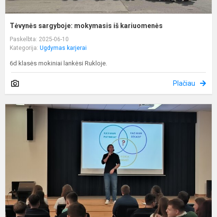
Tėvynės sargyboje: mokymasis iš kariuomenės
Paskelbta: 2025-06-10
Kategorija:
Ugdymas karjerai
6d klasės mokiniai lankėsi Rukloje.
Plačiau
A
k
k
,
k
8
t