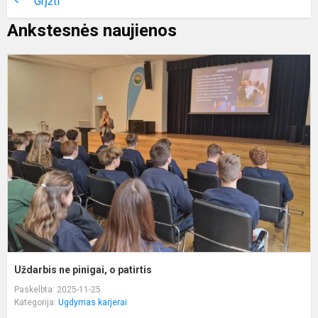
Grįžti
Ankstesnės naujienos
U
n
p
o
p
Uždarbis ne pinigai, o patirtis
Paskelbta: 2025-11-25
Kategorija:
Ugdymas karjerai