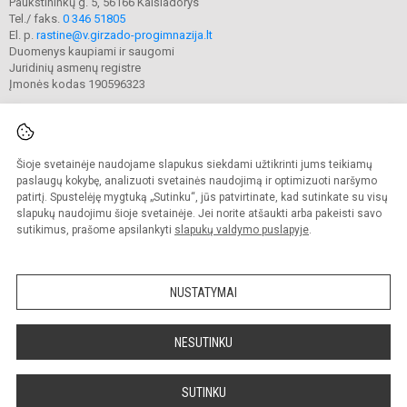
Paukštininkų g. 5, 56166 Kaišiadorys
Tel./ faks.
0 346 51805
El. p.
rastine@v.girzado-progimnazija.lt
Duomenys kaupiami ir saugomi
Juridinių asmenų registre
Įmonės kodas 190596323
Šioje svetainėje naudojame slapukus siekdami užtikrinti jums teikiamų
© 2020. Kaišiadorių Vaclovo Giržado progimnazija. Visos teisės saugomos.
Kopijuoti turinį be raštiško gimnazijos sutikimo griežtai draudžiama.
paslaugų kokybę, analizuoti svetainės naudojimą ir optimizuoti naršymo
patirtį. Spustelėję mygtuką „Sutinku“, jūs patvirtinate, kad sutinkate su visų
Prieinamumo paraiška
Slapukų valdymas
slapukų naudojimu šioje svetainėje. Jei norite atšaukti arba pakeisti savo
sutikimus, prašome apsilankyti
slapukų valdymo puslapyje
.
Sumanus būdas atnaujinti
mokyklos interneto
svetainę
NUSTATYMAI
NESUTINKU
SUTINKU