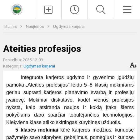
Paieška
Men
Titulinis
Naujienos
Ugdymas karjerai
Ateities profesijos
Paskelbta: 2025-12-09
Kategorija:
Ugdymas karjerai
Integruota karjeros ugdymo ir gyvenimo įgūdžių
pamoka „Ateities profesijos“ leido 5–8 klasių mokiniams
geriau suprasti karjeros planavimo svarbą ir profesijų
įvairovę. Mokiniai diskutavo, kodėl vienos profesijos
nyksta, kaip atsiranda naujos ir kokią įtaką šiems
pokyčiams daro sparčiai tobulėjančios technologijos.
Kiekviena klasė atliko skirtingas kūrybines užduotis.
5 klasės mokiniai
kūrė karjeros medžius
,
kuriuose
pažymėjo savo stiprybes, gebėjimus, pomėgius ir kuriose