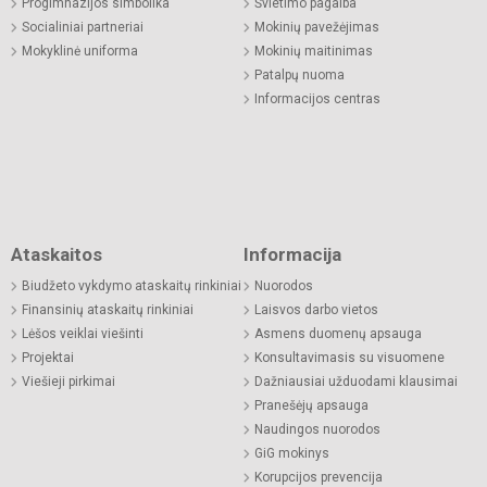
Progimnazijos simbolika
Švietimo pagalba
Socialiniai partneriai
Mokinių pavežėjimas
Mokyklinė uniforma
Mokinių maitinimas
Patalpų nuoma
Informacijos centras
Ataskaitos
Informacija
Biudžeto vykdymo ataskaitų rinkiniai
Nuorodos
Finansinių ataskaitų rinkiniai
Laisvos darbo vietos
Lėšos veiklai viešinti
Asmens duomenų apsauga
Projektai
Konsultavimasis su visuomene
Viešieji pirkimai
Dažniausiai užduodami klausimai
Pranešėjų apsauga
Naudingos nuorodos
GiG mokinys
Korupcijos prevencija