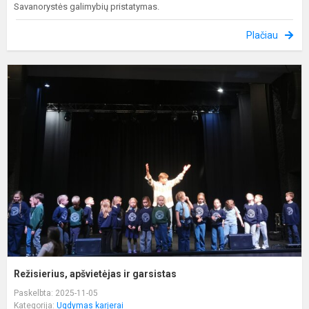
Savanorystės galimybių pristatymas.
Plačiau
R
a
ir
g
Režisierius, apšvietėjas ir garsistas
Paskelbta: 2025-11-05
Kategorija:
Ugdymas karjerai