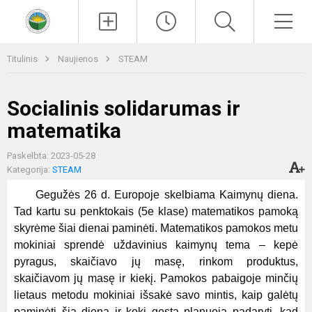
Paieška
Men
Titulinis
Naujienos
STEAM
Socialinis solidarumas ir
matematika
Paskelbta: 2023-05-28
Kategorija:
STEAM
Gegužės 26 d. Europoje skelbiama Kaimynų diena.
Tad kartu su penktokais (5e klase) matematikos pamoką
skyrėme šiai dienai paminėti. Matematikos pamokos metu
mokiniai sprendė uždavinius kaimynų tema – kepė
pyragus, skaičiavo jų masę, rinkom produktus,
skaičiavom jų masę ir kiekį. Pamokos pabaigoje minčių
lietaus metodu mokiniai išsakė savo mintis, kaip galėtų
paminėti šią dieną ir kokį gestą planuoja padaryti, kad