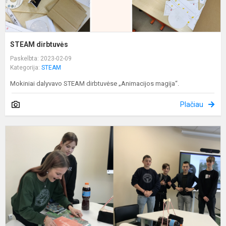
STEAM dirbtuvės
Paskelbta: 2023-02-09
Kategorija:
STEAM
Mokiniai dalyvavo STEAM dirbtuvėse „Animacijos magija“.
Plačiau
P
d