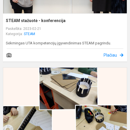
STEAM stažuotė - konferencija
Paskelbta: 2023-02-21
Kategorija:
STEAM
Sėkmingas UTA kompetencijų įgyvendinimas STEAM pagrindu.
Plačiau
S
d