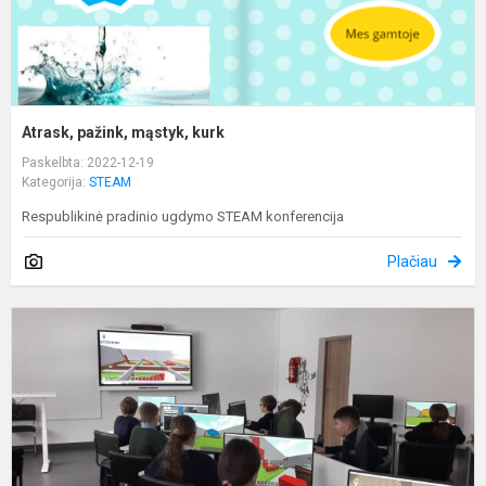
Atrask, pažink, mąstyk, kurk
Paskelbta: 2022-12-19
Kategorija:
STEAM
Respublikinė pradinio ugdymo STEAM konferencija
Plačiau
M
n
ž
o
m