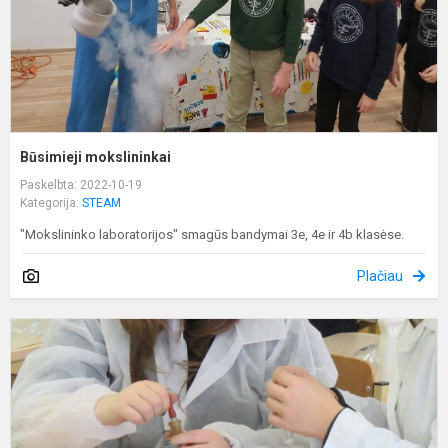
Būsimieji mokslininkai
Paskelbta: 2022-10-19
Kategorija:
STEAM
"Mokslininko laboratorijos" smagūs bandymai 3e, 4e ir 4b klasėse.
Plačiau
L
m
S
o