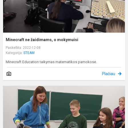
Minecraft ne žaidimams, o mokymuisi
Paskelbta: 2022-12-08
Kategorija:
STEAM
Minecraft Education taikymas matematikos pamokose.
Plačiau
B
m