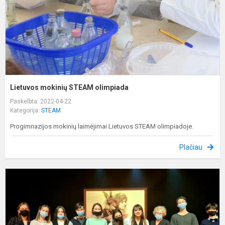
Lietuvos mokinių STEAM olimpiada
Paskelbta: 2022-04-22
Kategorija:
STEAM
Progimnazijos mokinių laimėjimai Lietuvos STEAM olimpiadoje.
Plačiau
M
m
o
y
f