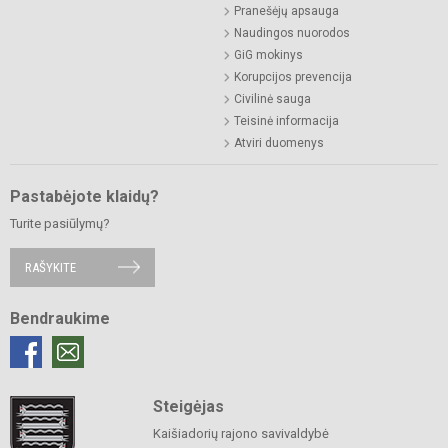
Pranešėjų apsauga
Naudingos nuorodos
GiG mokinys
Korupcijos prevencija
Civilinė sauga
Teisinė informacija
Atviri duomenys
Pastabėjote klaidų?
Turite pasiūlymų?
RAŠYKITE
Bendraukime
Steigėjas
Kaišiadorių rajono savivaldybė