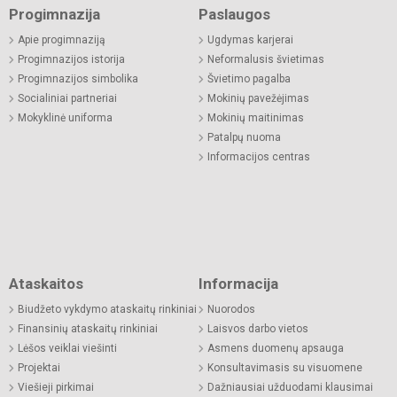
Progimnazija
Paslaugos
Apie progimnaziją
Ugdymas karjerai
Progimnazijos istorija
Neformalusis švietimas
Progimnazijos simbolika
Švietimo pagalba
Socialiniai partneriai
Mokinių pavežėjimas
Mokyklinė uniforma
Mokinių maitinimas
Patalpų nuoma
Informacijos centras
Ataskaitos
Informacija
Biudžeto vykdymo ataskaitų rinkiniai
Nuorodos
Finansinių ataskaitų rinkiniai
Laisvos darbo vietos
Lėšos veiklai viešinti
Asmens duomenų apsauga
Projektai
Konsultavimasis su visuomene
Viešieji pirkimai
Dažniausiai užduodami klausimai