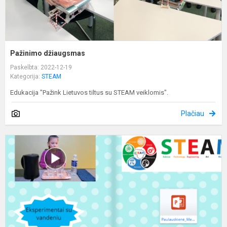
Pažinimo džiaugsmas
Paskelbta: 2022-12-19
Kategorija:
STEAM
Edukacija "Pažink Lietuvos tiltus su STEAM veiklomis".
Plačiau
A
p
m
k