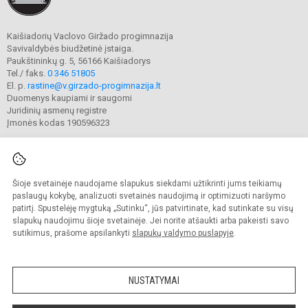
Kaišiadorių Vaclovo Giržado progimnazija
Savivaldybės biudžetinė įstaiga.
Paukštininkų g. 5, 56166 Kaišiadorys
Tel./ faks.
0 346 51805
El. p.
rastine@v.girzado-progimnazija.lt
Duomenys kaupiami ir saugomi
Juridinių asmenų registre
Įmonės kodas 190596323
Šioje svetainėje naudojame slapukus siekdami užtikrinti jums teikiamų
© 2020. Kaišiadorių Vaclovo Giržado progimnazija. Visos teisės saugomos.
Kopijuoti turinį be raštiško gimnazijos sutikimo griežtai draudžiama.
paslaugų kokybę, analizuoti svetainės naudojimą ir optimizuoti naršymo
patirtį. Spustelėję mygtuką „Sutinku“, jūs patvirtinate, kad sutinkate su visų
Prieinamumo paraiška
Slapukų valdymas
slapukų naudojimu šioje svetainėje. Jei norite atšaukti arba pakeisti savo
sutikimus, prašome apsilankyti
slapukų valdymo puslapyje
.
Sumanus būdas atnaujinti
mokyklos interneto
svetainę
NUSTATYMAI