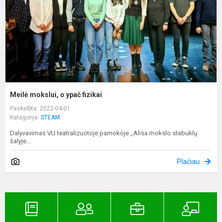
Meilė mokslui, o ypač fizikai
Paskelbta: 2022-04-01
Kategorija:
STEAM
Dalyvavimas VU teatralizuotoje pamokoje ,,Alisa mokslo stebuklų
šalyje...
Plačiau