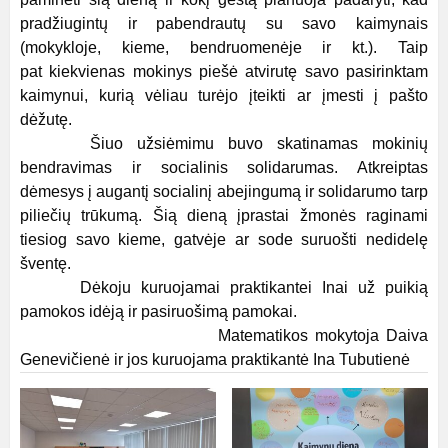
pradžiugintų ir pabendrautų su savo kaimynais
(mokykloje, kieme, bendruomenėje ir kt.). Taip
pat kiekvienas mokinys piešė atvirutę savo pasirinktam
kaimynui, kurią vėliau turėjo įteikti ar įmesti į pašto
dėžutę.
Šiuo užsiėmimu buvo skatinamas mokinių
bendravimas ir socialinis solidarumas. Atkreiptas
dėmesys į augantį socialinį abejingumą ir solidarumo tarp
piliečių trūkumą. Šią dieną įprastai žmonės raginami
tiesiog savo kieme, gatvėje ar sode suruošti nedidelę
šventę.
Dėkoju kuruojamai praktikantei Inai už puikią
pamokos idėją ir pasiruošimą pamokai.
Matematikos mokytoja Daiva
Genevičienė ir jos kuruojama praktikantė Ina Tubutienė