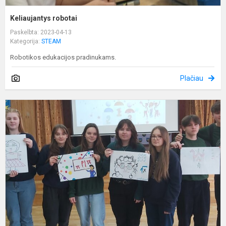
Keliaujantys robotai
Paskelbta: 2023-04-13
Kategorija:
STEAM
Robotikos edukacijos pradinukams.
Plačiau
F
y
s
u
ž
n
ž
y
r