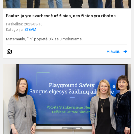
Fantazija yra svarbesnė už žinias, nes žinios yra ribotos
Paskelbta: 2023-03-16
Kategorija:
STEAM
Matematikų "Pi" popietė 8 klasių mokiniams.
Plačiau
S
s
-
k