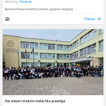
Kategorija:
Renginiai
Bendruomenę buriantis pradinio ugdymo renginys.
Plačiau
D
v
m
m
l
p
Dar vieneri mokslo metai liko praeityje