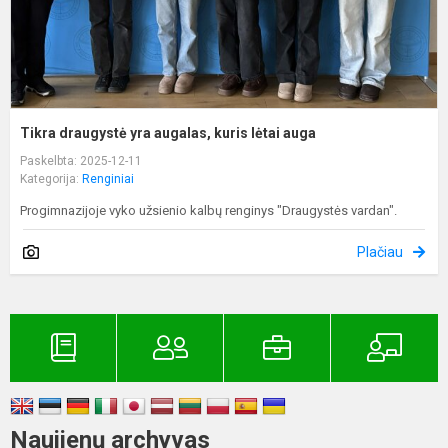
Tikra draugystė yra augalas, kuris lėtai auga
Paskelbta: 2025-12-11
Kategorija:
Renginiai
Progimnazijoje vyko užsienio kalbų renginys "Draugystės vardan".
Plačiau
Naujienų archyvas