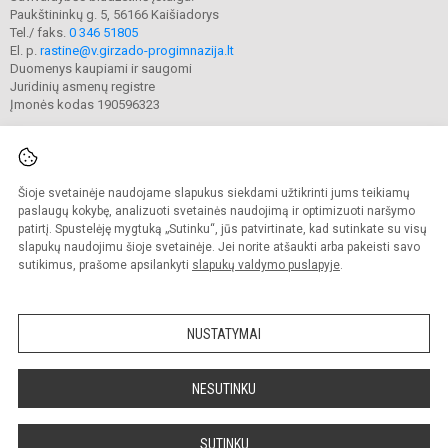
Paukštininkų g. 5, 56166 Kaišiadorys
Tel./ faks.
0 346 51805
El. p.
rastine@v.girzado-progimnazija.lt
Duomenys kaupiami ir saugomi
Juridinių asmenų registre
Įmonės kodas 190596323
Šioje svetainėje naudojame slapukus siekdami užtikrinti jums teikiamų
© 2020. Kaišiadorių Vaclovo Giržado progimnazija. Visos teisės saugomos.
Kopijuoti turinį be raštiško gimnazijos sutikimo griežtai draudžiama.
paslaugų kokybę, analizuoti svetainės naudojimą ir optimizuoti naršymo
patirtį. Spustelėję mygtuką „Sutinku“, jūs patvirtinate, kad sutinkate su visų
Prieinamumo paraiška
Slapukų valdymas
slapukų naudojimu šioje svetainėje. Jei norite atšaukti arba pakeisti savo
sutikimus, prašome apsilankyti
slapukų valdymo puslapyje
.
Sumanus būdas atnaujinti
mokyklos interneto
svetainę
NUSTATYMAI
NESUTINKU
SUTINKU