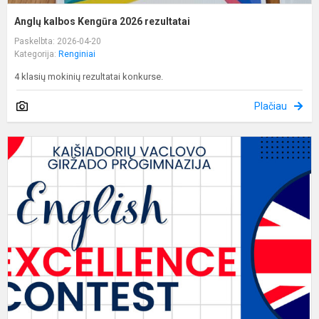
Anglų kalbos Kengūra 2026 rezultatai
Paskelbta: 2026-04-20
Kategorija:
Renginiai
4 klasių mokinių rezultatai konkurse.
Plačiau
I
j
a
k
k