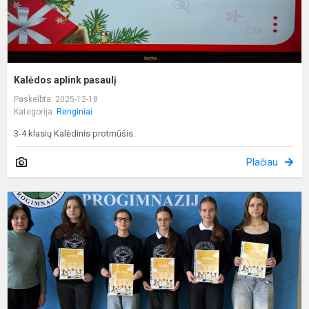
Kalėdos aplink pasaulį
Paskelbta: 2025-12-18
Kategorija:
Renginiai
3-4 klasių Kalėdinis protmūšis.
Plačiau
T
d
y
a
k
l
a