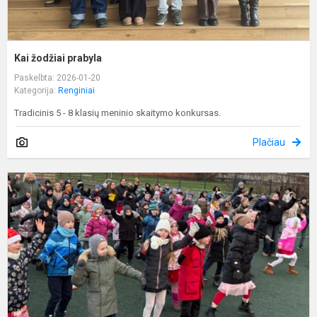
Kai žodžiai prabyla
Paskelbta: 2026-01-20
Kategorija:
Renginiai
Tradicinis 5 - 8 klasių meninio skaitymo konkursas.
Plačiau
K
a
,
t