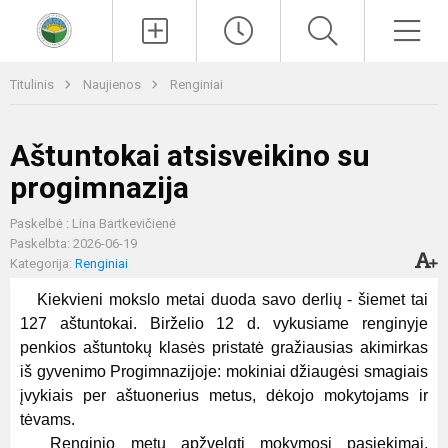
Paieška
Men
Titulinis
Naujienos
Renginiai
Aštuntokai atsisveikino su
progimnazija
Paskelbė : Lina Bartkevičienė
Paskelbta: 2026-06-19
Kategorija:
Renginiai
Kiekvieni mokslo metai duoda savo derlių - šiemet tai
127 aštuntokai. Birželio 12 d. vykusiame renginyje
penkios aštuntokų klasės pristatė gražiausias akimirkas
iš gyvenimo Progimnazijoje: mokiniai džiaugėsi smagiais
įvykiais per aštuonerius metus, dėkojo mokytojams ir
tėvams.
Renginio metu apžvelgti mokymosi pasiekimai,