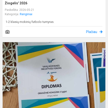
Žiogelis' 2026
Paskelbta: 2026-05-21
Kategorija:
Renginiai
1-2 klasių mokinių futbolo turnyras.
Plačiau
A
k
K
2
r