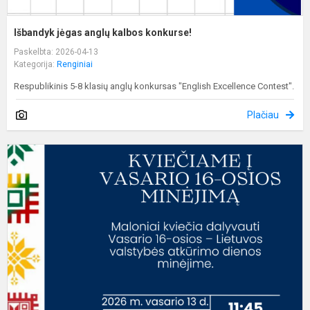
Išbandyk jėgas anglų kalbos konkurse!
Paskelbta: 2026-04-13
Kategorija:
Renginiai
Respublikinis 5-8 klasių anglų konkursas "English Excellence Contest".
Plačiau
V
1
o
m