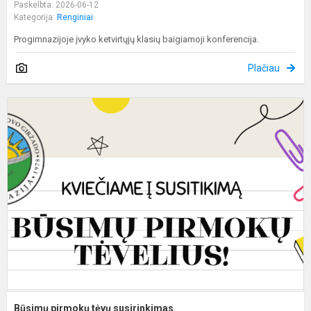
Paskelbta: 2026-06-12
Kategorija:
Renginiai
Progimnazijoje įvyko ketvirtųjų klasių baigiamoji konferencija.
Plačiau
B
p
t
s
Būsimų pirmokų tėvų susirinkimas