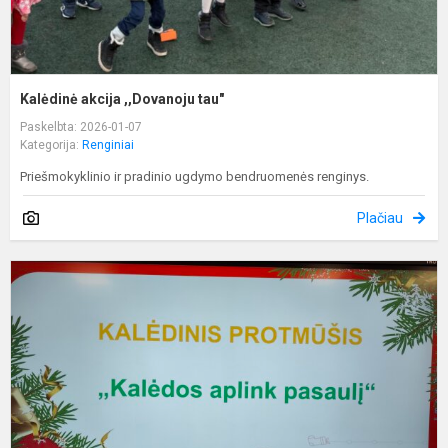
Kalėdinė akcija ,,Dovanoju tau"
Paskelbta: 2026-01-07
Kategorija:
Renginiai
Priešmokyklinio ir pradinio ugdymo bendruomenės renginys.
Plačiau
K
a
p