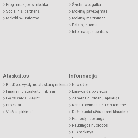
Progimnazijos simbolika
Švietimo pagalba
Socialiniai partneriai
Mokinių pavežėjimas
Mokyklinė uniforma
Mokinių maitinimas
Patalpų nuoma
Informacijos centras
Ataskaitos
Informacija
Biudžeto vykdymo ataskaitų rinkiniai
Nuorodos
Finansinių ataskaitų rinkiniai
Laisvos darbo vietos
Lėšos veiklai viešinti
Asmens duomenų apsauga
Projektai
Konsultavimasis su visuomene
Viešieji pirkimai
Dažniausiai užduodami klausimai
Pranešėjų apsauga
Naudingos nuorodos
GiG mokinys