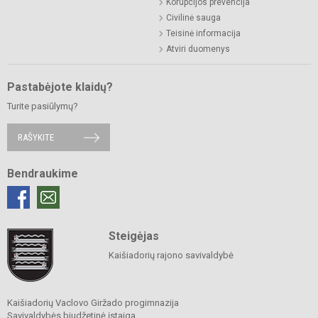
Korupcijos prevencija
Civilinė sauga
Teisinė informacija
Atviri duomenys
Pastabėjote klaidų?
Turite pasiūlymų?
RAŠYKITE
Bendraukime
Steigėjas
Kaišiadorių rajono savivaldybė
Kaišiadorių Vaclovo Giržado progimnazija
Savivaldybės biudžetinė įstaiga.