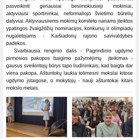
pasveikinti geriausiai besimokiusieji mokiniai,
aktyviausi sportininkai, neformaliojo švietimo būrelių
dalyviai. Aktyviausiiems mokinių komiteto nariams įteiktos
ypatingos žvaigždžių nominacijos, konkursų ir olimpiadų
nugalėtojams - Kaišiadorių rajono savivaldybės
padėkos.
Svarbiausia renginio dalis - Pagrindinio ugdymo
pirmosios pakopos baigimo pažymėjimų įteikimas -
gausus sveikintojų būrys tapo liudininkais, kad baigta dar
viena pakopa. Aštuntokų laukia tolimesni mokslai kitose
ugdymo įstaigose, o mokytojų - nauji aštuntokai kitais
mokslo metais.