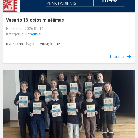
Vasario 16-osios minėjimas
Paskelbta: 2026-02-11
Kategorija:
Renginiai
Kviečiame švęsti Lietuvą kartu!
Plačiau
K
ž
p