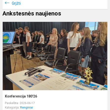
Grįžti
Ankstesnės naujienos
K
1
Konferencija 180'26
Paskelbta: 2026-06-17
Kategorija:
Renginiai