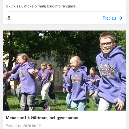
5 - 7 klasių mokslo metų baigimo renginys.
Plačiau
M
n
t
ž
b
g
Menas ne tik žiūrimas, bet gyvenamas
Paskelbta: 2026-06-12