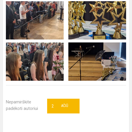
Nepamirškite
2
AČIŪ
padėkoti autoriui