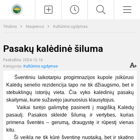
Paieška
Men
Titulinis
Naujienos
Kultūrinis ugdymas
Pasakų kalėdinė šiluma
Paskelbta: 2024-12-16
Kategorija:
Kultūrinis ugdymas
Šventiniu laikotarpiu progimnazijos kupole įsikūrusi
Kalėdų senelio rezidencija tapo ne tik džiaugsmo, bet ir
stebuklingų istorijų vieta. Čia vyko kalėdinių pasakų
skaitymai, kurie sužavėjo jaunuosius klausytojus.
Vaikai turėjo galimybę pasinerti į magišką Kalėdų
pasaulį. Pasakos skleidė šilumą ir vertybes, kurias
primena šventės – gerumą, draugystę ir rūpestį vienas
kitu.
Ši veikla ne tik kūrė šventinę nuotaiką, bet ir skatino