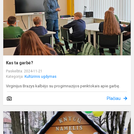
Kas ta garbė?
Paskelbta: 2024-11-21
Kategorija:
Kultūrinis ugdymas
Virginijus Brazys kalbėjo su progimnazijos penktokais apie garbę.
Plačiau
K
n
a