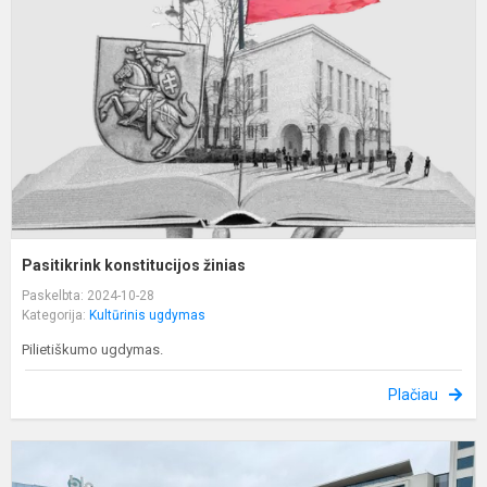
Pasitikrink konstitucijos žinias
Paskelbta: 2024-10-28
Kategorija:
Kultūrinis ugdymas
Pilietiškumo ugdymas.
Plačiau
K
ir