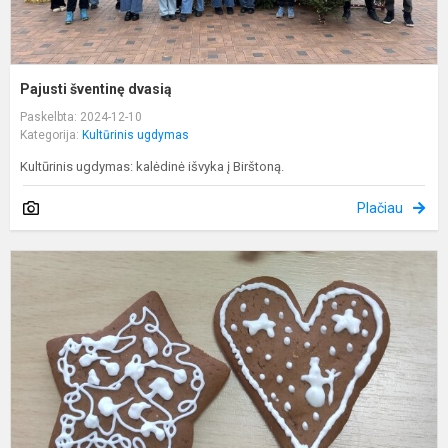
Pajusti šventinę dvasią
Paskelbta: 2024-12-10
Kategorija:
Kultūrinis ugdymas
Kultūrinis ugdymas: kalėdinė išvyka į Birštoną.
Plačiau
A
„
r