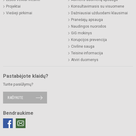
Projektai
Konsultavimasis su visuomene
Viešieji pirkimai
Dažniausiai užduodami klausimai
Pranešėjų apsauga
Naudingos nuorodos
GiG mokinys
Korupcijos prevencija
Civilinė sauga
Teisinė informacija
Atviri duomenys
Pastabėjote klaidų?
Turite pasiūlymų?
RAŠYKITE
Bendraukime