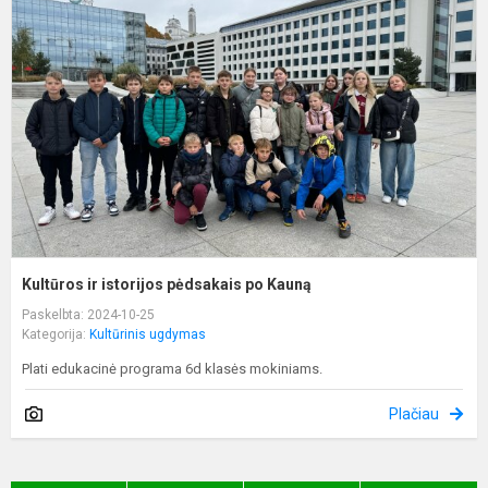
i
p
p
K
Kultūros ir istorijos pėdsakais po Kauną
Paskelbta: 2024-10-25
Kategorija:
Kultūrinis ugdymas
Plati edukacinė programa 6d klasės mokiniams.
Plačiau