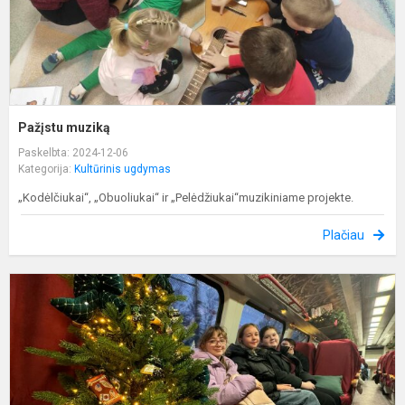
Pažįstu muziką
Paskelbta: 2024-12-06
Kategorija:
Kultūrinis ugdymas
„Kodėlčiukai“, „Obuoliukai“ ir „Pelėdžiukai“muzikiniame projekte.
Plačiau
T
k
g
k
l