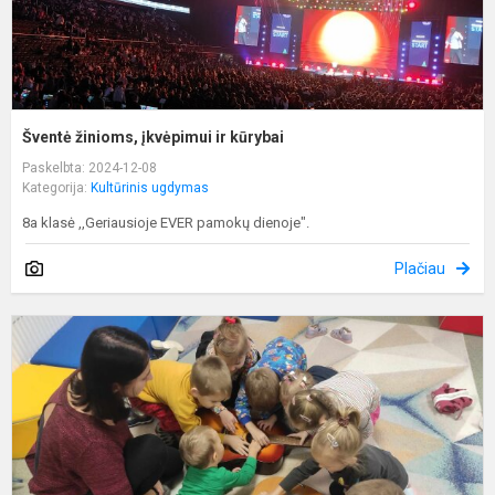
Šventė žinioms, įkvėpimui ir kūrybai
Paskelbta: 2024-12-08
Kategorija:
Kultūrinis ugdymas
8a klasė ,,Geriausioje EVER pamokų dienoje".
Plačiau
P
m