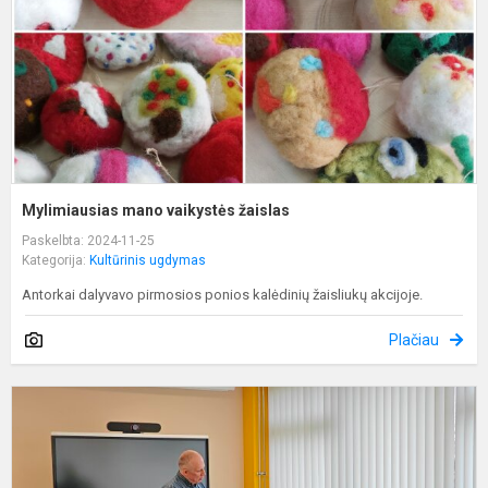
Mylimiausias mano vaikystės žaislas
Paskelbta: 2024-11-25
Kategorija:
Kultūrinis ugdymas
Antorkai dalyvavo pirmosios ponios kalėdinių žaisliukų akcijoje.
Plačiau
K
t
g