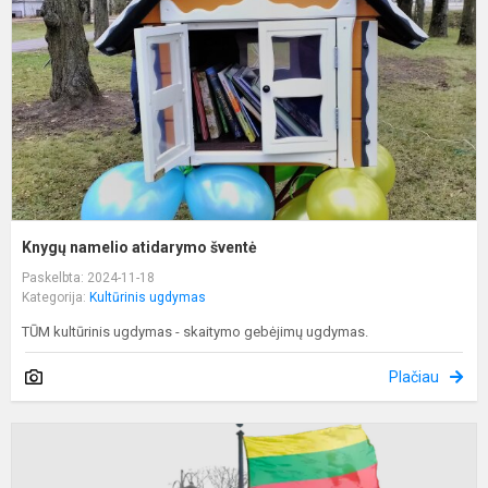
š
Knygų namelio atidarymo šventė
Paskelbta: 2024-11-18
Kategorija:
Kultūrinis ugdymas
TŪM kultūrinis ugdymas - skaitymo gebėjimų ugdymas.
Plačiau
P
k
ž