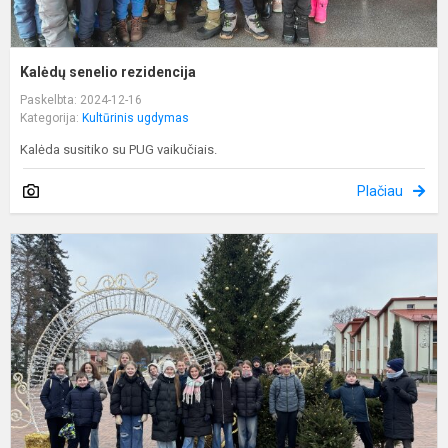
Kalėdų senelio rezidencija
Paskelbta: 2024-12-16
Kategorija:
Kultūrinis ugdymas
Kalėda susitiko su PUG vaikučiais.
Plačiau
P
š
d