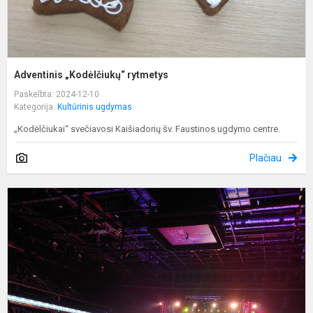
Adventinis „Kodėlčiukų“ rytmetys
Paskelbta: 2024-12-10
Kategorija:
Kultūrinis ugdymas
„Kodėlčiukai“ svečiavosi Kaišiadorių šv. Faustinos ugdymo centre.
Plačiau
Š
ž
į
ir
k