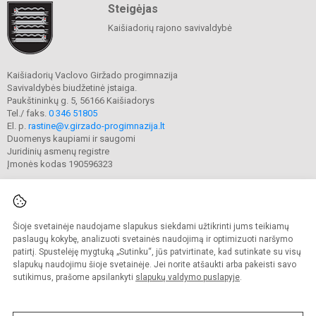
Steigėjas
Kaišiadorių rajono savivaldybė
Kaišiadorių Vaclovo Giržado progimnazija
Savivaldybės biudžetinė įstaiga.
Paukštininkų g. 5, 56166 Kaišiadorys
Tel./ faks.
0 346 51805
El. p.
rastine@v.girzado-progimnazija.lt
Duomenys kaupiami ir saugomi
Juridinių asmenų registre
Įmonės kodas 190596323
Šioje svetainėje naudojame slapukus siekdami užtikrinti jums teikiamų
© 2020. Kaišiadorių Vaclovo Giržado progimnazija. Visos teisės saugomos.
Kopijuoti turinį be raštiško gimnazijos sutikimo griežtai draudžiama.
paslaugų kokybę, analizuoti svetainės naudojimą ir optimizuoti naršymo
patirtį. Spustelėję mygtuką „Sutinku“, jūs patvirtinate, kad sutinkate su visų
Prieinamumo paraiška
Slapukų valdymas
slapukų naudojimu šioje svetainėje. Jei norite atšaukti arba pakeisti savo
sutikimus, prašome apsilankyti
slapukų valdymo puslapyje
.
Sumanus būdas atnaujinti
mokyklos interneto
svetainę