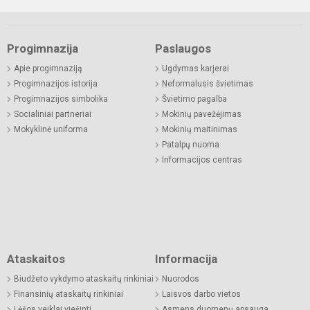
Progimnazija
Paslaugos
Apie progimnaziją
Ugdymas karjerai
Progimnazijos istorija
Neformalusis švietimas
Progimnazijos simbolika
Švietimo pagalba
Socialiniai partneriai
Mokinių pavežėjimas
Mokyklinė uniforma
Mokinių maitinimas
Patalpų nuoma
Informacijos centras
Ataskaitos
Informacija
Biudžeto vykdymo ataskaitų rinkiniai
Nuorodos
Finansinių ataskaitų rinkiniai
Laisvos darbo vietos
Lėšos veiklai viešinti
Asmens duomenų apsauga