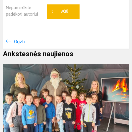
Nepamirškite
2
AČIŪ
padėkoti autoriui
Grįžti
Ankstesnės naujienos
K
s
r