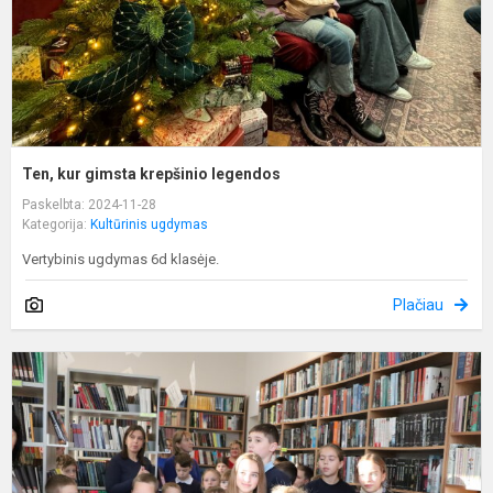
Ten, kur gimsta krepšinio legendos
Paskelbta: 2024-11-28
Kategorija:
Kultūrinis ugdymas
Vertybinis ugdymas 6d klasėje.
Plačiau
Į
k
p