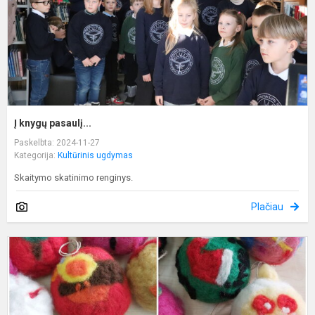
Į knygų pasaulį...
Paskelbta: 2024-11-27
Kategorija:
Kultūrinis ugdymas
Skaitymo skatinimo renginys.
Plačiau
M
m
v
ž