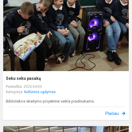
p
Seku seku pasaką
Paskelbta: 2025-04-03
Kategorija:
Kultūrinis ugdymas
Bibliotekos skaitymo projektinė veikla pradinukams.
Plačiau
N