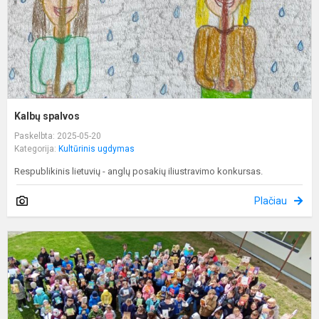
Kalbų spalvos
Paskelbta: 2025-05-20
Kategorija:
Kultūrinis ugdymas
Respublikinis lietuvių - anglų posakių iliustravimo konkursas.
Plačiau
D
u
ta
k
s