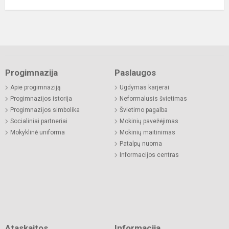
Progimnazija
Paslaugos
Apie progimnaziją
Ugdymas karjerai
Progimnazijos istorija
Neformalusis švietimas
Progimnazijos simbolika
Švietimo pagalba
Socialiniai partneriai
Mokinių pavežėjimas
Mokyklinė uniforma
Mokinių maitinimas
Patalpų nuoma
Informacijos centras
Ataskaitos
Informacija