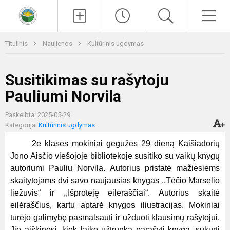
Paieška
Men
Titulinis
Naujienos
Kultūrinis ugdymas
Susitikimas su rašytoju
Pauliumi Norvila
Paskelbta: 2025-05-29
Kategorija:
Kultūrinis ugdymas
2e klasės mokiniai gegužės 29 dieną Kaišiadorių
Jono Aisčio viešojoje bibliotekoje susitiko su vaikų knygų
autoriumi Pauliu Norvila. Autorius pristatė mažiesiems
skaitytojams dvi savo naujausias knygas ,,Tėčio Marselio
liežuvis“ ir ,,Išprotėję eilėraščiai“. Autorius skaitė
eilėraščius, kartu aptarė knygos iliustracijas. Mokiniai
turėjo galimybę pasmalsauti ir užduoti klausimų rašytojui.
Jie aiškinosi, kiek laiko užtrunka parašyti knygą, sukurti