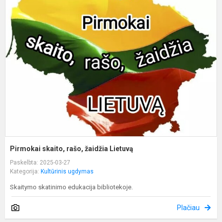
P
s
r
ž
L
Pirmokai skaito, rašo, žaidžia Lietuvą
Paskelbta: 2025-03-27
Kategorija:
Kultūrinis ugdymas
Skaitymo skatinimo edukacija bibliotekoje.
Plačiau