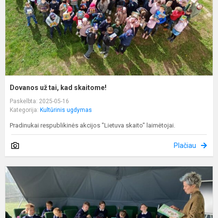
Dovanos už tai, kad skaitome!
Paskelbta: 2025-05-16
Kategorija:
Kultūrinis ugdymas
Pradinukai respublikinės akcijos "Lietuva skaito" laimėtojai.
Plačiau
K
"
p
k
p