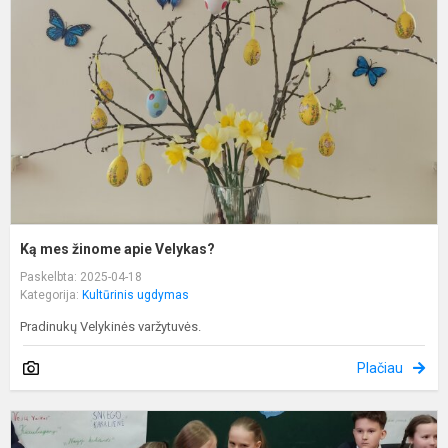
ž
a
V
Ką mes žinome apie Velykas?
Paskelbta: 2025-04-18
Kategorija:
Kultūrinis ugdymas
Pradinukų Velykinės varžytuvės.
Plačiau
S
s