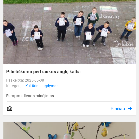
k
Pilietiškumo pertraukos anglų kalba
Paskelbta: 2025-05-08
Kategorija:
Kultūrinis ugdymas
Europos dienos minėjimas.
Plačiau
K
m