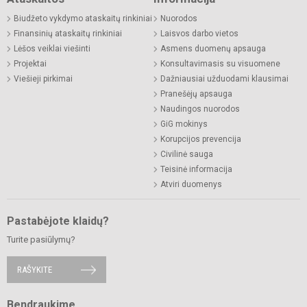
Biudžeto vykdymo ataskaitų rinkiniai
Nuorodos
Finansinių ataskaitų rinkiniai
Laisvos darbo vietos
Lėšos veiklai viešinti
Asmens duomenų apsauga
Projektai
Konsultavimasis su visuomene
Viešieji pirkimai
Dažniausiai užduodami klausimai
Pranešėjų apsauga
Naudingos nuorodos
GiG mokinys
Korupcijos prevencija
Civilinė sauga
Teisinė informacija
Atviri duomenys
Pastabėjote klaidų?
Turite pasiūlymų?
RAŠYKITE
Bendraukime