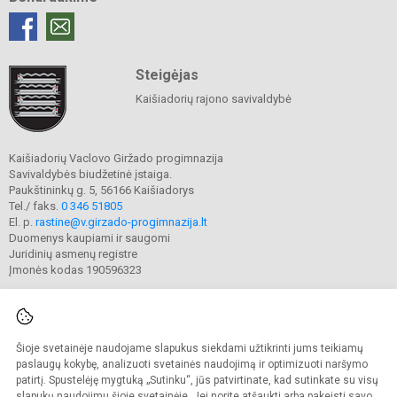
Steigėjas
Kaišiadorių rajono savivaldybė
Kaišiadorių Vaclovo Giržado progimnazija
Savivaldybės biudžetinė įstaiga.
Paukštininkų g. 5, 56166 Kaišiadorys
Tel./ faks.
0 346 51805
El. p.
rastine@v.girzado-progimnazija.lt
Duomenys kaupiami ir saugomi
Juridinių asmenų registre
Įmonės kodas 190596323
Šioje svetainėje naudojame slapukus siekdami užtikrinti jums teikiamų
© 2020. Kaišiadorių Vaclovo Giržado progimnazija. Visos teisės saugomos.
Kopijuoti turinį be raštiško gimnazijos sutikimo griežtai draudžiama.
paslaugų kokybę, analizuoti svetainės naudojimą ir optimizuoti naršymo
patirtį. Spustelėję mygtuką „Sutinku“, jūs patvirtinate, kad sutinkate su visų
Prieinamumo paraiška
Slapukų valdymas
slapukų naudojimu šioje svetainėje. Jei norite atšaukti arba pakeisti savo