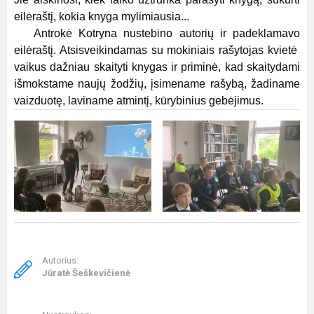
eilėraštį, kokia knyga mylimiausia...
Antrokė Kotryna nustebino autorių ir padeklamavo
eilėraštį. Atsisveikindamas su mokiniais rašytojas kvietė
vaikus dažniau skaityti knygas ir priminė, kad skaitydami
išmokstame naujų žodžių, įsimename rašybą, žadiname
vaizduotę, laviname atmintį, kūrybinius gebėjimus.
Autorius:
Jūratė Šeškevičienė