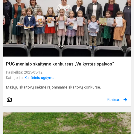
„
s
PUG meninio skaitymo konkursas „Vaikystės spalvos“
Paskelbta: 2025-05-12
Kategorija:
Kultūrinis ugdymas
Mažųjų skaitovų sėkmė rajoniniame skaitovų konkurse.
Plačiau
P
p
a