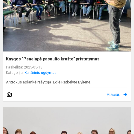
Knygos "Penelapė pasaulio krašte" pristatymas
Paskelbta: 2025-05-13
Kategorija:
Kultūrinis ugdymas
Antrokus aplankė rašytoja Eglė Ratkelytė Bylienė.
Plačiau
P
m
s
k