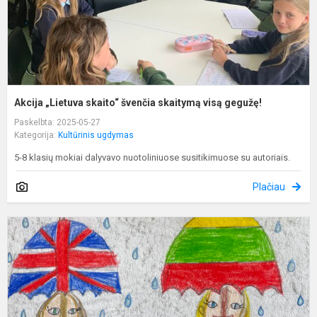
Akcija „Lietuva skaito“ švenčia skaitymą visą gegužę!
Paskelbta: 2025-05-27
Kategorija:
Kultūrinis ugdymas
5-8 klasių mokiai dalyvavo nuotoliniuose susitikimuose su autoriais.
Plačiau
K
s