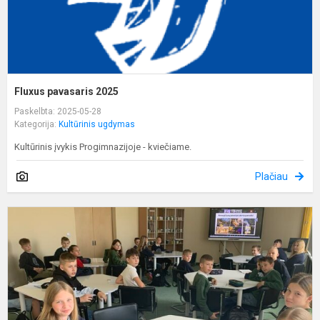
Fluxus pavasaris 2025
Paskelbta: 2025-05-28
Kategorija:
Kultūrinis ugdymas
Kultūrinis įvykis Progimnazijoje - kviečiame.
Plačiau
A
„
s
š
s
v
g