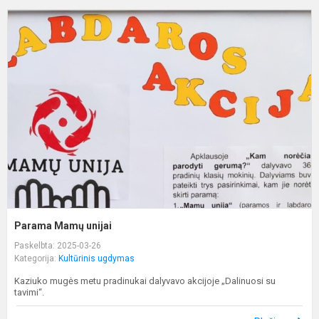
P
M
u
Parama Mamų unijai
Paskelbta: 2025-03-26
Kategorija:
Kultūrinis ugdymas
Kaziuko mugės metu pradinukai dalyvavo akcijoje „Dalinuosi su
tavimi“.