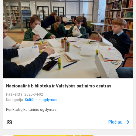
b
ir
V
p
c
Nacionalinė biblioteka ir Valstybės pažinimo centras
Paskelbta: 2025-04-02
Kategorija:
Kultūrinis ugdymas
Penktokų kultūrinis ugdymas.
Plačiau