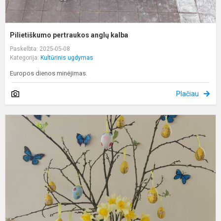
Pilietiškumo pertraukos anglų kalba
Paskelbta: 2025-05-08
Kategorija:
Kultūrinis ugdymas
Europos dienos minėjimas.
Plačiau
K
m
ž
a
V