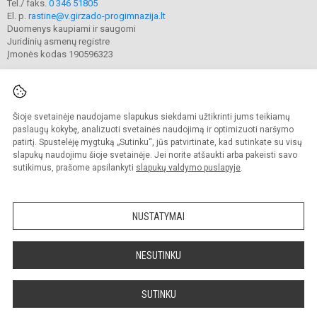
Tel./ faks.
0 346 51805
El. p.
rastine@v.girzado-progimnazija.lt
Duomenys kaupiami ir saugomi
Juridinių asmenų registre
Įmonės kodas 190596323
Šioje svetainėje naudojame slapukus siekdami užtikrinti jums teikiamų
© 2020. Kaišiadorių Vaclovo Giržado progimnazija. Visos teisės saugomos.
Kopijuoti turinį be raštiško gimnazijos sutikimo griežtai draudžiama.
paslaugų kokybę, analizuoti svetainės naudojimą ir optimizuoti naršymo
patirtį. Spustelėję mygtuką „Sutinku“, jūs patvirtinate, kad sutinkate su visų
Prieinamumo paraiška
Slapukų valdymas
slapukų naudojimu šioje svetainėje. Jei norite atšaukti arba pakeisti savo
sutikimus, prašome apsilankyti
slapukų valdymo puslapyje
.
Sumanus būdas atnaujinti
mokyklos interneto
svetainę
NUSTATYMAI
NESUTINKU
SUTINKU