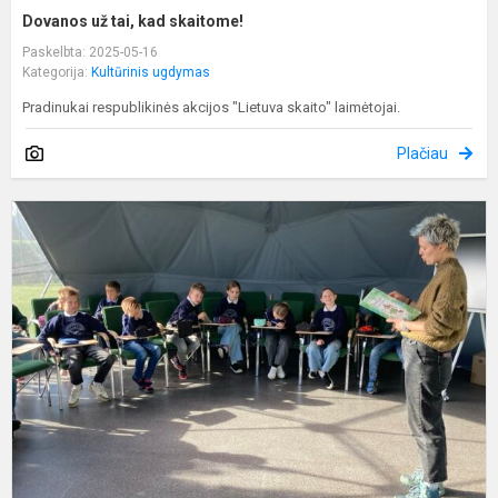
Dovanos už tai, kad skaitome!
Paskelbta: 2025-05-16
Kategorija:
Kultūrinis ugdymas
Pradinukai respublikinės akcijos "Lietuva skaito" laimėtojai.
Plačiau
K
"
p
k
p