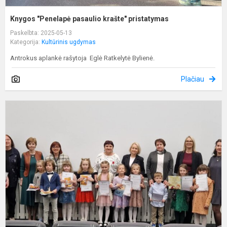
Knygos "Penelapė pasaulio krašte" pristatymas
Paskelbta: 2025-05-13
Kategorija:
Kultūrinis ugdymas
Antrokus aplankė rašytoja Eglė Ratkelytė Bylienė.
Plačiau
P
m
s
k
„
s