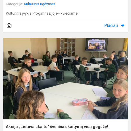
Kategorija:
Kultūrinis ugdymas
Kultūrinis įvykis Progimnazijoje - kviečiame.
Plačiau
A
„
s
š
s
v
g
Akcija „Lietuva skaito“ švenčia skaitymą visą gegužę!