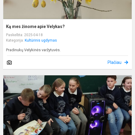
Ką mes žinome apie Velykas?
Paskelbta: 2025-04-18
Kategorija:
Kultūrinis ugdymas
Pradinukų Velykinės varžytuvės.
Plačiau
S
s
p