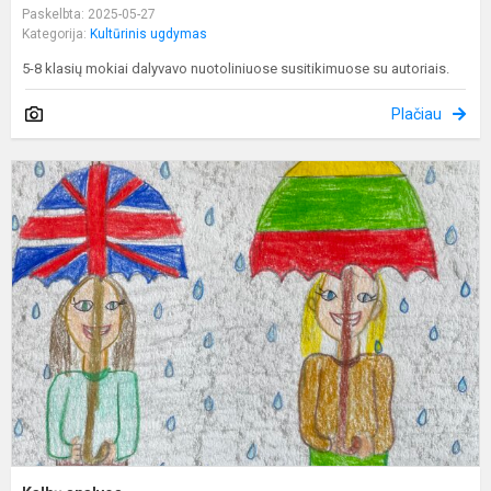
Paskelbta: 2025-05-27
Kategorija:
Kultūrinis ugdymas
5-8 klasių mokiai dalyvavo nuotoliniuose susitikimuose su autoriais.
Plačiau
K
s