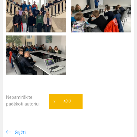
Nepamirškite
3
AČIŪ
padėkoti autoriui
Grįžti