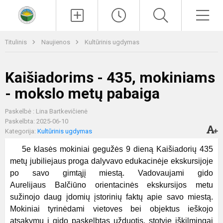
Paieška
Men
Titulinis
Naujienos
Kultūrinis ugdymas
Kaišiadorims - 435, mokiniams
- mokslo metų pabaiga
Paskelbė : Lina Bartkevičienė
Paskelbta: 2025-06-10
Kategorija:
Kultūrinis ugdymas
5e klasės mokiniai gegužės 9 dieną Kaišiadorių 435
metų jubiliejaus proga dalyvavo edukacinėje ekskursijoje
po savo gimtąjį miestą. Vadovaujami gido
Aurelijaus Balčiūno orientacinės ekskursijos metu
sužinojo daug įdomių įstorinių faktų apie savo miestą.
Mokiniai tyrinėdami vietoves bei objektus ieškojo
atsakymų į gido paskelbtas užduotis, stotyje iškilmingai