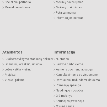
Socialiniai partneriai
Mokinių pavežėjimas
Mokyklinė uniforma
Mokinių maitinimas
Patalpų nuoma
Informacijos centras
Ataskaitos
Informacija
Biudžeto vykdymo ataskaitų rinkiniai
Nuorodos
Finansinių ataskaitų rinkiniai
Laisvos darbo vietos
Lėšos veiklai viešinti
Asmens duomenų apsauga
Projektai
Konsultavimasis su visuomene
Viešieji pirkimai
Dažniausiai užduodami klausimai
Pranešėjų apsauga
Naudingos nuorodos
GiG mokinys
Korupcijos prevencija
Civilinė sauga