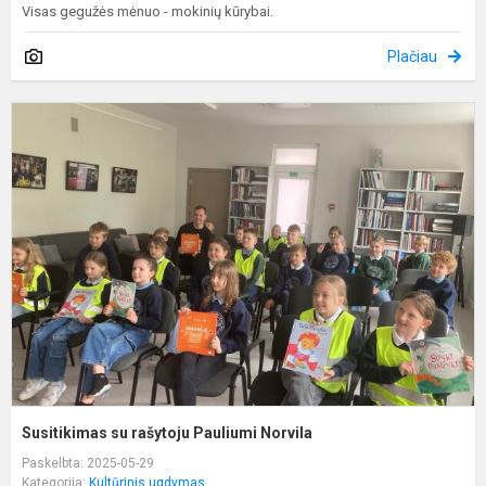
Visas gegužės mėnuo - mokinių kūrybai.
Plačiau
S
s
r
P
N
Susitikimas su rašytoju Pauliumi Norvila
Paskelbta: 2025-05-29
Kategorija:
Kultūrinis ugdymas