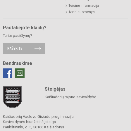
Teisinė informacija
Atviri duomenys
Pastabėjote klaidų?
Turite pasiūlymų?
RAŠYKITE
Bendraukime
Steigėjas
Kaišiadorių rajono savivaldybė
Kaišiadorių Vaclovo Giržado progimnazija
Savivaldybės biudžetinė įstaiga.
Paukštininkų g. 5, 56166 Kaišiadorys