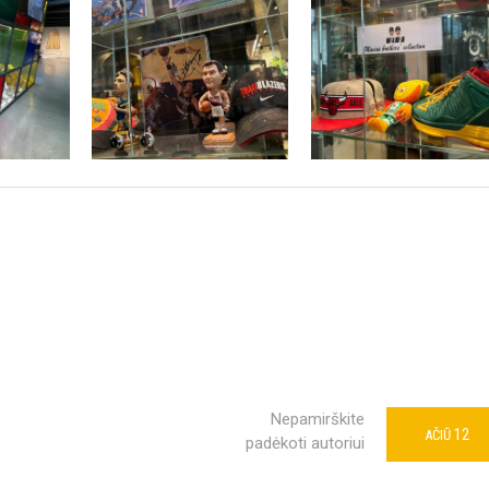
Nepamirškite
12
AČIŪ
padėkoti autoriui