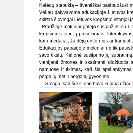
Kalėdų stebuklą – šventiškai pasipuošusį m
Vėliau dalyvavome edukacijoje Lietuvos krepš
skirtas šlovingai Lietuvos krepšinio istorijai į
Pradžioje mokiniai galėjo susipažinti su Li
krepšininkais ir jų pasiekimais. Interaktyvūs
kaip medaliai, žaidėjų uniformos ar kamuoliai,
Edukacijos pabaigoje mokiniai ne tik pasisėm
savo tikslų. Kelionė sustiprino jų supratimą, 
vienijanti žmones ir skatinanti didžiuotis
namuose ir tikimės, kad šis apsilankymas t
pergalių, bet ir pergalių gyvenime.
Smagu, kad ši kelionė buvo kupina džiaugsm