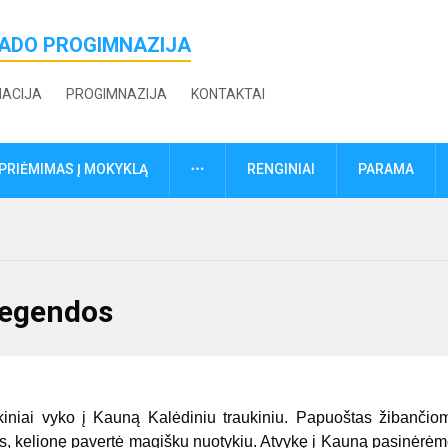
ŽADO PROGIMNAZIJA
MACIJA
PROGIMNAZIJA
KONTAKTAI
DAUGIAU
PRIĖMIMAS Į MOKYKLĄ
RENGINIAI
PARAMA
 legendos
iai vyko į Kauną Kalėdiniu traukiniu. Papuoštas žibančio
kos, kelionę pavertė magišku nuotykiu. Atvykę į Kauną pasinėrėm