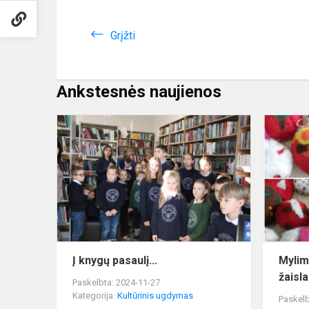
Grįžti
Ankstesnės naujienos
Į
knygų
pasaulį...
Į knygų pasaulį...
Mylim
žaisl
Paskelbta: 2024-11-27
Kategorija:
Kultūrinis ugdymas
Paskelb