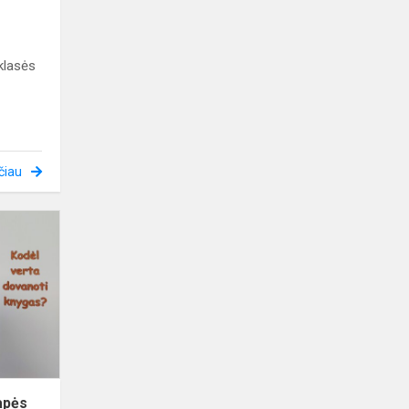
klasės
čiau
Keliaujame
Smalsiosios
lapės
labirintais
apės