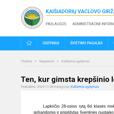
KAIŠIADORIŲ VACLOVO GIR
PASLAUGOS
ADMINISTRACINĖ INFOR
PRADŽIA
UGDYMAS
ŠVIETIMO PAGALBA
Titulinis
Naujienos
Kultūrinis ugdymas
Ten, kur gimsta krepšinio
Paskelbta: 2024-11-28
Kategorija:
Kultūrinis ugdymas
Lapkričio 28-osios rytą 6d klasės mokin
girliandomis ir pripildytas šventinės nuotai