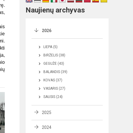
rę.
Naujienų archyvas
as,
ais
2026
kie
mi.
LIEPA (5)
kti
ja,
BIRŽELIS (38)
nio
GEGUŽĖ (43)
nių
BALANDIS (39)
KOVAS (37)
VASARIS (27)
SAUSIS (24)
2025
2024