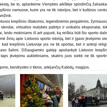
iestą, be to, aplankėme Vienybės aikštėje spindinčią žaliaska
inio namuose, kurie yra ne tik istorijos, bet ir kultūros centr
amžinti.
etuvos krepšinio ištakomis, legendinėmis pergalėmis, žymiausi
 stendai, virtualios realybės patirtys ir unikalūs eksponatai, to
 leido mokiniams iš arti pajusti, ką reiškia būti šio sporto dali
ė žinių apie Lietuvos sporto istoriją, bet ir įgavo įkvėpimo sie
kad krepšinis Lietuvoje yra ne tik sportas, bet ir antroji religi
 savo šalimi. Džiaugiamės galėję apsilankyti Lietuvos krepši
aps įkvėpimu auklėtiniams, skatins juos siekti ne tik sporti
o, bendrystės ir tikros, artėjančių Kalėdų, magijos.