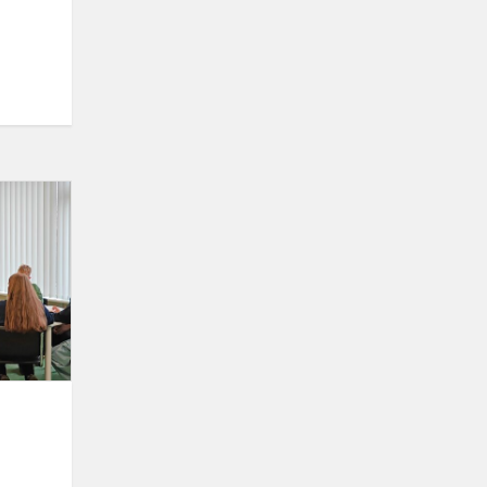
Kas
ta
garbė?