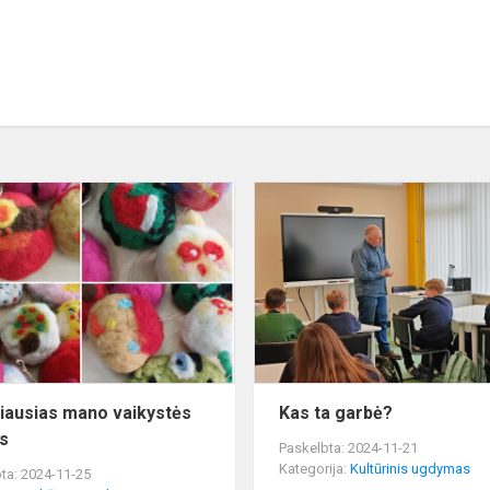
Mylimiausias
mano
vaikystės
žaislas
iausias mano vaikystės
Kas ta garbė?
as
Paskelbta: 2024-11-21
Kategorija:
Kultūrinis ugdymas
ta: 2024-11-25