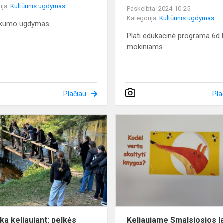
ija:
Kultūrinis ugdymas
Paskelbta: 2024-10-25
Kategorija:
Kultūrinis ugdymas
iškumo ugdymas.
Plati edukacinė programa 6d 
mokiniams.
Plačiau
Pla
Pamoka
keliaujant:
pelkės
vaidmuo
ekosistemoje
a keliaujant: pelkės
Keliaujame Smalsiosios l