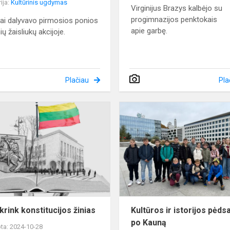
ija:
Kultūrinis ugdymas
Virginijus Brazys kalbėjo su
progimnazijos penktokais
ai dalyvavo pirmosios ponios
apie garbę.
ių žaisliukų akcijoje.
Plačiau
Pla
Pasitikrink
konstitucijos
žinias
krink konstitucijos žinias
Kultūros ir istorijos pėds
po Kauną
ta: 2024-10-28