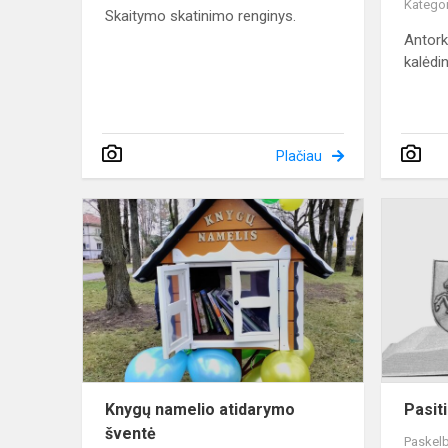
Kategor
Skaitymo skatinimo renginys.
Antork
kalėdin
Plačiau
Knygų
namelio
atidarymo
šventė
Knygų namelio atidarymo
Pasiti
šventė
Paskelb