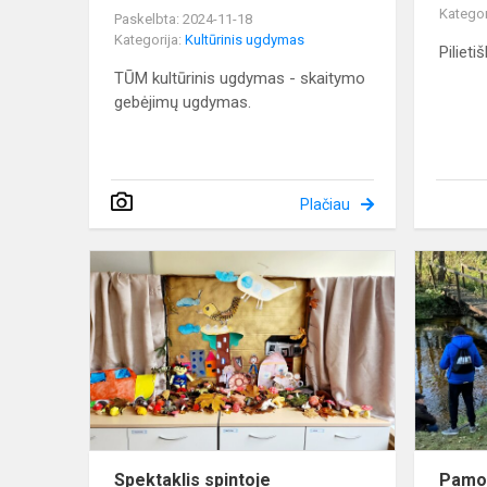
Kategor
Paskelbta: 2024-11-18
Kategorija:
Kultūrinis ugdymas
Piliet
TŪM kultūrinis ugdymas - skaitymo
gebėjimų ugdymas.
Plačiau
Spektaklis
spintoje
Spektaklis spintoje
Pamok