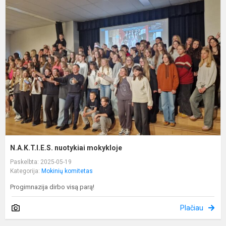
n
m
N.A.K.T.I.E.S. nuotykiai mokykloje
Paskelbta: 2025-05-19
Kategorija:
Mokinių komitetas
Progimnazija dirbo visą parą!
Plačiau