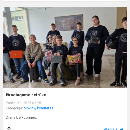
I
n
Išradingumo netrūko
Paskelbta: 2025-03-25
Kategorija:
Mokinių komitetas
Diena be kuprinės.
Plačiau