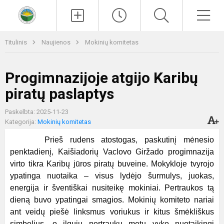
Paieška
Men
Titulinis
Naujienos
Mokinių komitetas
Progimnazijoje atgijo Karibų
piratų paslaptys
Paskelbta: 2025-11-23
Kategorija:
Mokinių komitetas
Prieš rudens atostogas, paskutinį mėnesio
penktadienį, Kaišiadorių Vaclovo Giržado progimnazija
virto tikra Karibų jūros piratų buveine. Mokykloje tvyrojo
ypatinga nuotaika – visus lydėjo šurmulys, juokas,
energija ir šventiškai nusiteikę mokiniai. Pertraukos tą
dieną buvo ypatingai smagios. Mokinių komiteto nariai
ant veidų piešė linksmus voriukus ir kitus šmėkliškus
simbolius, o ilgųjų pertraukų metu vyko nuotaikingi