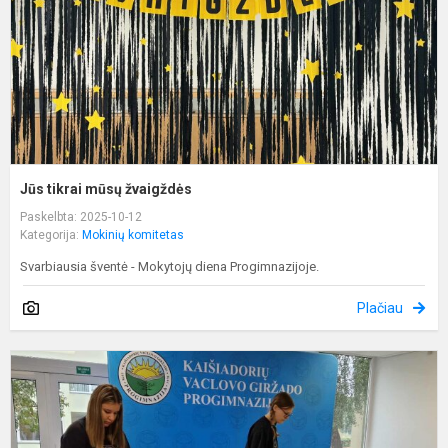
Jūs tikrai mūsų žvaigždės
Paskelbta: 2025-10-12
Kategorija:
Mokinių komitetas
Svarbiausia šventė - Mokytojų diena Progimnazijoje.
Plačiau
M
p
r
į