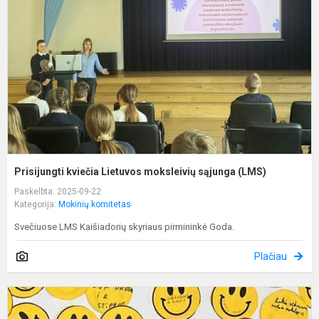
m
s
(
Prisijungti kviečia Lietuvos moksleivių sąjunga (LMS)
Paskelbta: 2025-09-22
Kategorija:
Mokinių komitetas
Svečiuose LMS Kaišiadorių skyriaus pirmininkė Goda.
Plačiau
R
ir