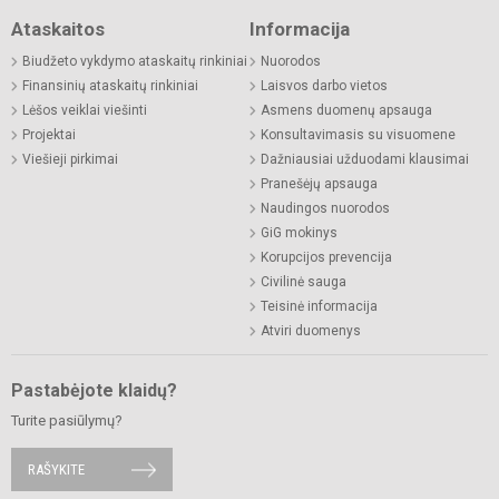
Ataskaitos
Informacija
Biudžeto vykdymo ataskaitų rinkiniai
Nuorodos
Finansinių ataskaitų rinkiniai
Laisvos darbo vietos
Lėšos veiklai viešinti
Asmens duomenų apsauga
Projektai
Konsultavimasis su visuomene
Viešieji pirkimai
Dažniausiai užduodami klausimai
Pranešėjų apsauga
Naudingos nuorodos
GiG mokinys
Korupcijos prevencija
Civilinė sauga
Teisinė informacija
Atviri duomenys
Pastabėjote klaidų?
Turite pasiūlymų?
RAŠYKITE