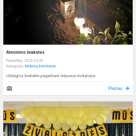
Atminimo žvakutės
Paskelbta: 2025-10-30
Kategorija:
Mokinių komitetas
Uždegtos žvakelės pagerbiant išėjusius mokytojus.
Plačiau
J
t
m
ž