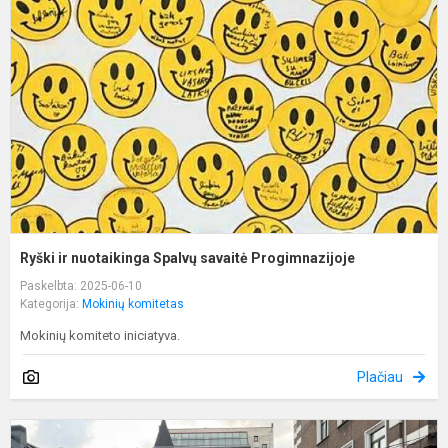
n
S
s
P
Ryški ir nuotaikinga Spalvų savaitė Progimnazijoje
Paskelbta: 2025-06-10
Kategorija:
Mokinių komitetas
Mokinių komiteto iniciatyva.
Plačiau
T