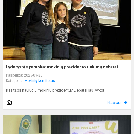
p
r
d
Lyderystės pamoka: mokinių prezidento rinkimų debatai
Paskelbta: 2025-09-25
Kategorija:
Mokinių komitetas
Kas taps naujuoju mokinių prezidentu? Debatai jau įvyko!
Plačiau
P
k
L