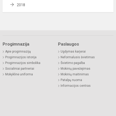
2018
Progimnazija
Paslaugos
Apie progimnaziją
Ugdymas karjerai
Progimnazijos istorija
Neformalusis švietimas
Progimnazijos simbolika
Švietimo pagalba
Socialiniai partneriai
Mokinių pavežėjimas
Mokyklinė uniforma
Mokinių maitinimas
Patalpų nuoma
Informacijos centras