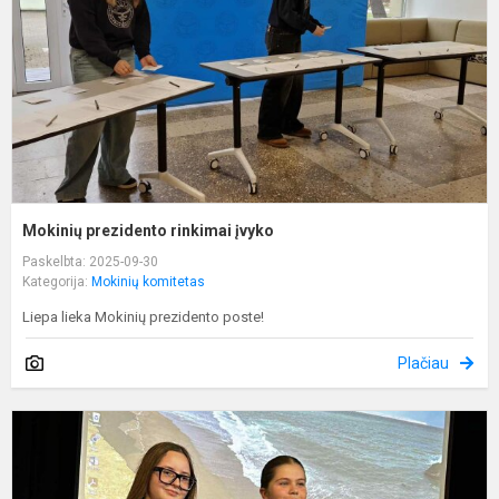
Mokinių prezidento rinkimai įvyko
Paskelbta: 2025-09-30
Kategorija:
Mokinių komitetas
Liepa lieka Mokinių prezidento poste!
Plačiau
L
p
m