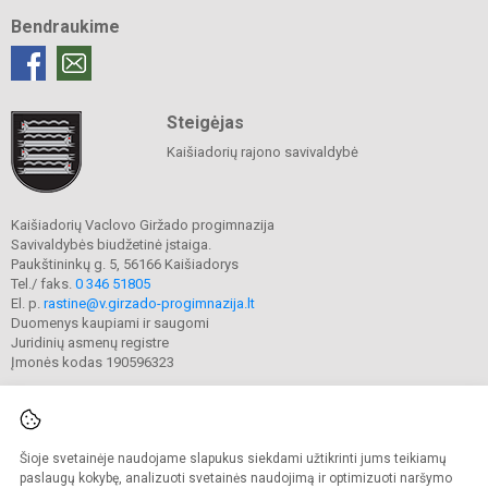
Bendraukime
Steigėjas
Kaišiadorių rajono savivaldybė
Kaišiadorių Vaclovo Giržado progimnazija
Savivaldybės biudžetinė įstaiga.
Paukštininkų g. 5, 56166 Kaišiadorys
Tel./ faks.
0 346 51805
El. p.
rastine@v.girzado-progimnazija.lt
Duomenys kaupiami ir saugomi
Juridinių asmenų registre
Įmonės kodas 190596323
Šioje svetainėje naudojame slapukus siekdami užtikrinti jums teikiamų
© 2020. Kaišiadorių Vaclovo Giržado progimnazija. Visos teisės saugomos.
Kopijuoti turinį be raštiško gimnazijos sutikimo griežtai draudžiama.
paslaugų kokybę, analizuoti svetainės naudojimą ir optimizuoti naršymo