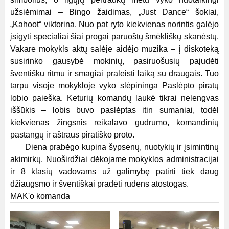
užsiėmimai – Bingo žaidimas, „Just Dance“ šokiai,
„Kahoot“ viktorina. Nuo pat ryto kiekvienas norintis galėjo
įsigyti specialiai šiai progai paruoštų šmėkliškų skanėstų.
Vakare mokykls aktų salėje aidėjo muzika – į diskoteką
susirinko gausybė mokinių, pasiruošusių pajudėti
šventišku ritmu ir smagiai praleisti laiką su draugais. Tuo
tarpu visoje mokykloje vyko slėpininga Paslėpto piratų
lobio paieška. Keturių komandų laukė tikrai nelengvas
iššūkis – lobis buvo paslėptas itin sumaniai, todėl
kiekvienas žingsnis reikalavo gudrumo, komandinių
pastangų ir aštraus piratiško proto.
Diena prabėgo kupina šypsenų, nuotykių ir įsimintinų
akimirkų. Nuoširdžiai dėkojame mokyklos administracijai
ir 8 klasių vadovams už galimybę patirti tiek daug
džiaugsmo ir šventiškai pradėti rudens atostogas.
MAK'o komanda