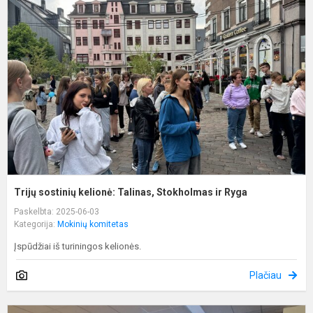
s
k
T
S
ir
R
Trijų sostinių kelionė: Talinas, Stokholmas ir Ryga
Paskelbta: 2025-06-03
Kategorija:
Mokinių komitetas
Įspūdžiai iš turiningos kelionės.
Plačiau
N