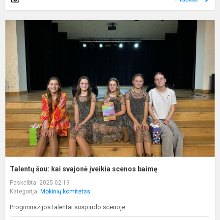
T
š
k
s
į
s
b
Talentų šou: kai svajonė įveikia scenos baimę
Paskelbta: 2025-02-19
Kategorija:
Mokinių komitetas
Progimnazijos talentai suspindo scenoje.