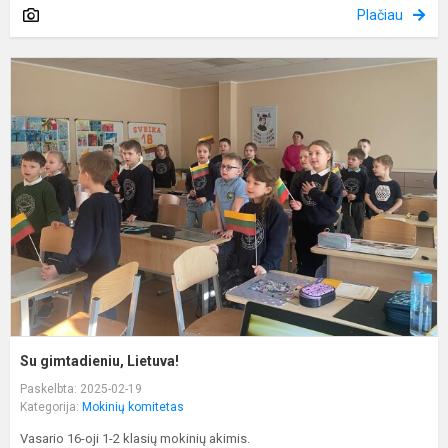
Plačiau
S
g
L
Su gimtadieniu, Lietuva!
Paskelbta: 2025-02-19
Kategorija:
Mokinių komitetas
Vasario 16-oji 1-2 klasių mokinių akimis.