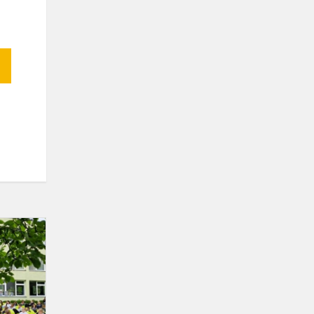
Poezijos
pavasaris'
2026