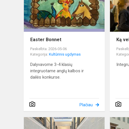
Easter Bonnet
Ką ve
Paskelbta: 2026-05-06
Paskelb
Kategorija:
Kultūrinis ugdymas
Kategor
Dalyvavome 3-4 klasių
Integr
integruotame anglų kalbos ir
dailės konkurse.
Plačiau
Žinios,
kūryba