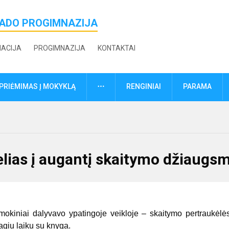
ŽADO PROGIMNAZIJA
MACIJA
PROGIMNAZIJA
KONTAKTAI
DAUGIAU
PRIĖMIMAS Į MOKYKLĄ
RENGINIAI
PARAMA
elias į augantį skaitymo džiaugs
kiniai dalyvavo ypatingoje veikloje – skaitymo pertraukėlė
magiu laiku su knyga.