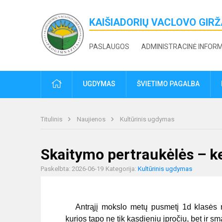
KAIŠIADORIŲ VACLOVO GIR
PASLAUGOS
ADMINISTRACINĖ INFOR
PRADŽIA
UGDYMAS
ŠVIETIMO PAGALBA
Titulinis
Naujienos
Kultūrinis ugdymas
Skaitymo pertraukėlės – k
Paskelbta: 2026-06-19
Kategorija:
Kultūrinis ugdymas
Antrąjį mokslo metų pusmetį 1d klasės mo
kurios tapo ne tik kasdieniu įpročiu, bet ir s