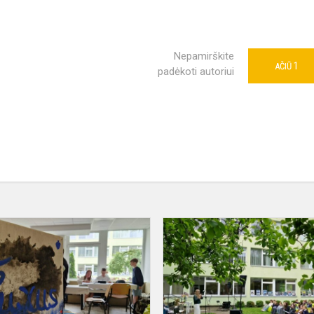
Nepamirškite
1
AČIŪ
padėkoti autoriui
Fluxus
pavasaris'2026