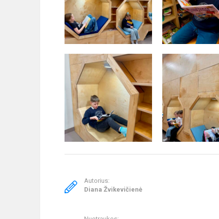
Autorius:
Diana Žvikevičienė
Nuotraukos: