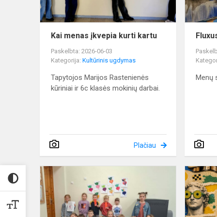
Kai menas įkvepia kurti kartu
Fluxu
Paskelbta: 2026-06-03
Paskelb
Kategorija:
Kultūrinis ugdymas
Kategor
Tapytojos Marijos Rastenienės
Menų s
kūriniai ir 6c klasės mokinių darbai.
Plačiau
PUG
vaikams
apie
„Ropę“