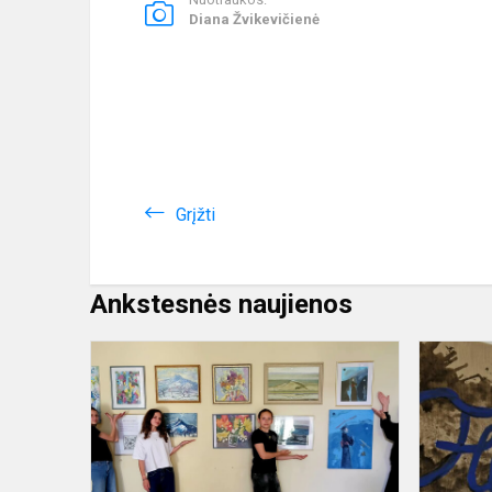
Diana Žvikevičienė
Grįžti
Ankstesnės naujienos
Kai
menas
įkvepia
kurti
kartu