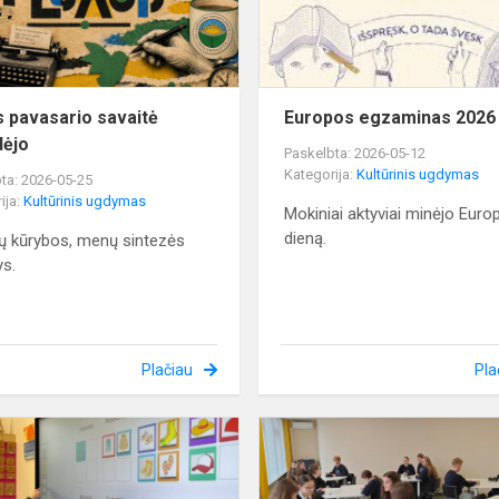
s pavasario savaitė
Europos egzaminas 2026
dėjo
Paskelbta: 2026-05-12
Kategorija:
Kultūrinis ugdymas
ta: 2026-05-25
ija:
Kultūrinis ugdymas
Mokiniai aktyviai minėjo Euro
dieną.
ų kūrybos, menų sintezės
ys.
Plačiau
Pla
Ką
velkamės,
ką