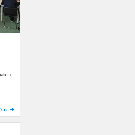
diktantą
alinio
čiau
Iššūkis
ir