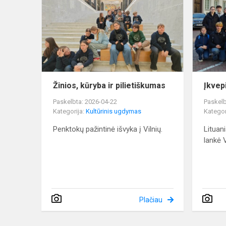
ir
pilietiškum
Žinios, kūryba ir pilietiškumas
Įkvepi
Paskelbta: 2026-04-22
Paskelb
Kategorija:
Kultūrinis ugdymas
Kategor
Penktokų pažintinė išvyka į Vilnių.
Lituan
lankė 
Plačiau