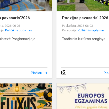
s pavasaris'2026
Poezijos pavasaris' 2026
ta: 2026-06-03
Paskelbta: 2026-06-03
ija:
Kultūrinis ugdymas
Kategorija:
Kultūrinis ugdymas
intezė Progimnazijoje.
Tradicinis kultūros renginys.
Plačiau
Pla
Fluxus
pavasario
savaitė
prasidėjo