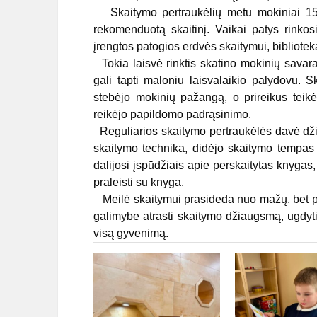
Skaitymo pertraukėlių metu mokiniai 15 m
rekomenduotą skaitinį. Vaikai patys rinkos
įrengtos patogios erdvės skaitymui, bibliote
Tokia laisvė rinktis skatino mokinių savara
gali tapti maloniu laisvalaikio palydovu. 
stebėjo mokinių pažangą, o prireikus teikė
reikėjo papildomo padrąsinimo.
Reguliarios skaitymo pertraukėlės davė džiug
skaitymo technika, didėjo skaitymo tempas i
dalijosi įspūdžiais apie perskaitytas knyga
praleisti su knyga.
Meilė skaitymui prasideda nuo mažų, bet p
galimybe atrasti skaitymo džiaugsmą, ugdyti
visą gyvenimą.