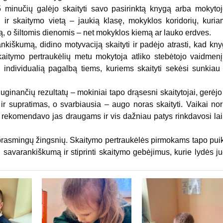
inučių galėjo skaityti savo pasirinktą knygą arba mokyto
i ir skaitymo vietą – jaukią klasę, mokyklos koridorių, kuri
ką, o šiltomis dienomis – net mokyklos kiemą ar lauko erdves.
nkiškumą, didino motyvaciją skaityti ir padėjo atrasti, kad kn
Skaitymo pertraukėlių metu mokytoja atliko stebėtojo vaidmen
 individualią pagalbą tiems, kuriems skaityti sekėsi sunkiau
inančių rezultatų – mokiniai tapo drąsesni skaitytojai, gerėjo
r supratimas, o svarbiausia – augo noras skaityti. Vaikai nor
s, rekomendavo jas draugams ir vis dažniau patys rinkdavosi la
rasmingų žingsnių. Skaitymo pertraukėlės pirmokams tapo pui
 savarankiškumą ir stiprinti skaitymo gebėjimus, kurie lydės j