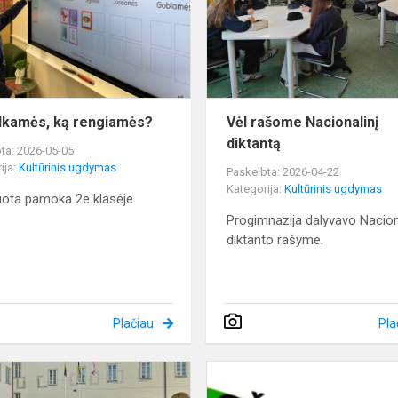
rengiamės?
lkamės, ką rengiamės?
Vėl rašome Nacionalinį
diktantą
ta: 2026-05-05
ija:
Kultūrinis ugdymas
Paskelbta: 2026-04-22
Kategorija:
Kultūrinis ugdymas
uota pamoka 2e klasėje.
Progimnazija dalyvavo Nacion
diktanto rašyme.
Plačiau
Pla
Įkvepianti
išvyka