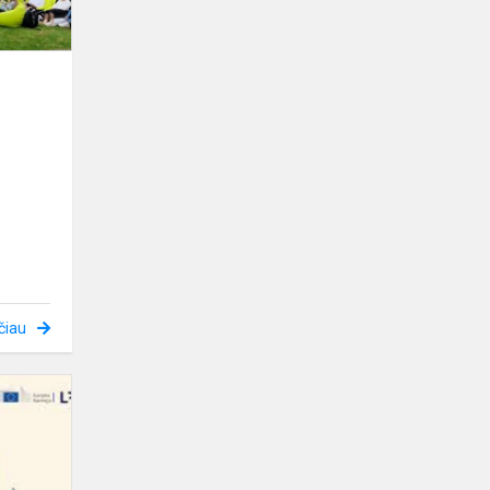
čiau
Europos
egzaminas
2026