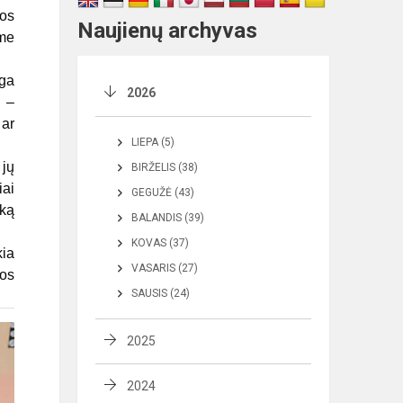
jos
Naujienų archyvas
ame
yga
2026
į –
 ar
LIEPA (5)
 jų
BIRŽELIS (38)
iai
GEGUŽĖ (43)
iką
BALANDIS (39)
KOVAS (37)
kia
VASARIS (27)
uos
SAUSIS (24)
2025
2024