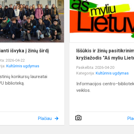
į
as
žinių
širdį
anti išvyka į žinių širdį
Iššūkis ir žinių pasitikrini
kryžiažodis "Aš myliu Liet
ta: 2026-04-22
ija:
Kultūrinis ugdymas
Paskelbta: 2026-04-20
Kategorija:
Kultūrinis ugdymas
istinių konkursų laureatai
VU biblioteką.
Informacijos centro–bibliote
veiklos.
Plačiau
Pla