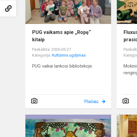
kitaip
PUG vaikams apie „Ropę“
Fluxu
kitaip
prasi
Paskelbta: 2026-05-27
Paskelb
Kategorija:
Kultūrinis ugdymas
Kategor
PUG vaikai lankosi bibliotekoje.
Mokini
rengin
Plačiau
Easter
Bonnet