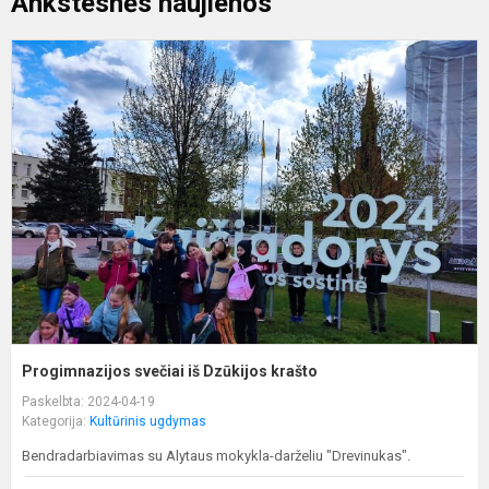
Ankstesnės naujienos
P
s
i
D
k
Progimnazijos svečiai iš Dzūkijos krašto
Paskelbta: 2024-04-19
Kategorija:
Kultūrinis ugdymas
Bendradarbiavimas su Alytaus mokykla-darželiu "Drevinukas".