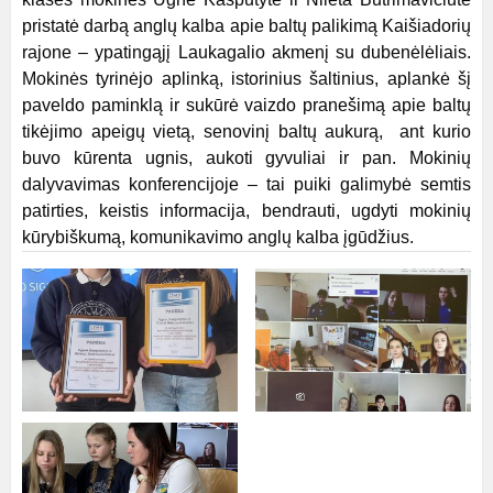
pristatė darbą anglų kalba apie baltų palikimą Kaišiadorių
rajone – ypatingąjį Laukagalio akmenį su dubenėlėliais.
Mokinės tyrinėjo aplinką, istorinius šaltinius, aplankė šį
paveldo paminklą ir sukūrė vaizdo pranešimą apie baltų
tikėjimo apeigų vietą, senovinį baltų aukurą, ant kurio
buvo kūrenta ugnis, aukoti gyvuliai ir pan. Mokinių
dalyvavimas konferencijoje – tai puiki galimybė semtis
patirties, keistis informacija, bendrauti, ugdyti mokinių
kūrybiškumą, komunikavimo anglų kalba įgūdžius.