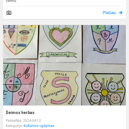
centru.
Plačiau
Š
h
Šeimos herbas
Paskelbta: 2024-04-12
Kategorija:
Kultūrinis ugdymas