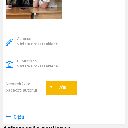
Autorius:
Violeta Prokarenkienė
Nuotraukos:
Violeta Prokarenkienė
Nepamirškite
7
AČIŪ
padėkoti autoriui
Grįžti