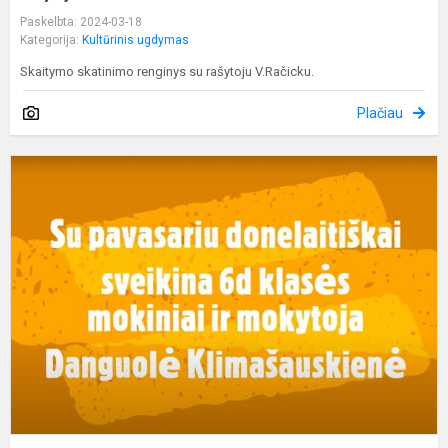
Paskelbta: 2024-03-18
Kategorija:
Kultūrinis ugdymas
Skaitymo skatinimo renginys su rašytoju V.Račicku.
Plačiau
J
s
vė