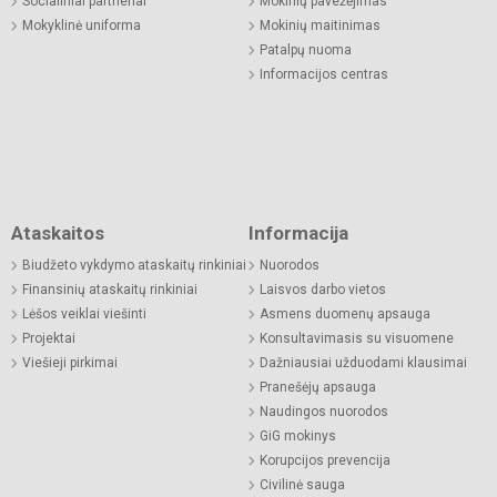
Socialiniai partneriai
Mokinių pavežėjimas
Mokyklinė uniforma
Mokinių maitinimas
Patalpų nuoma
Informacijos centras
Ataskaitos
Informacija
Biudžeto vykdymo ataskaitų rinkiniai
Nuorodos
Finansinių ataskaitų rinkiniai
Laisvos darbo vietos
Lėšos veiklai viešinti
Asmens duomenų apsauga
Projektai
Konsultavimasis su visuomene
Viešieji pirkimai
Dažniausiai užduodami klausimai
Pranešėjų apsauga
Naudingos nuorodos
GiG mokinys
Korupcijos prevencija
Civilinė sauga