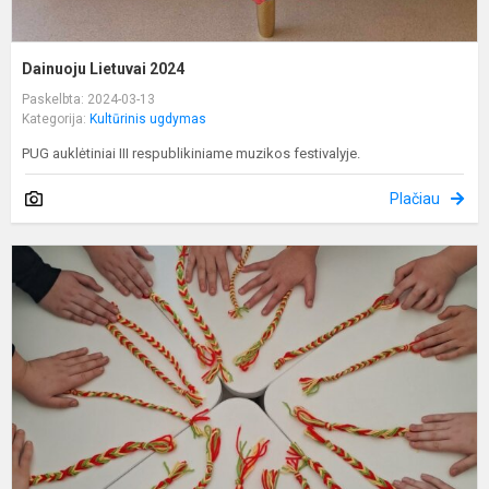
Dainuoju Lietuvai 2024
Paskelbta: 2024-03-13
Kategorija:
Kultūrinis ugdymas
PUG auklėtiniai III respublikiniame muzikos festivalyje.
Plačiau
S
r
ir
ž
L