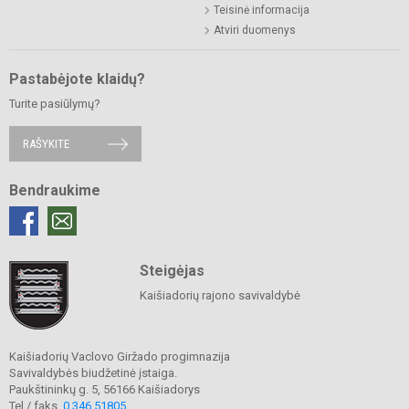
Teisinė informacija
Atviri duomenys
Pastabėjote klaidų?
Turite pasiūlymų?
RAŠYKITE
Bendraukime
Steigėjas
Kaišiadorių rajono savivaldybė
Kaišiadorių Vaclovo Giržado progimnazija
Savivaldybės biudžetinė įstaiga.
Paukštininkų g. 5, 56166 Kaišiadorys
Tel./ faks.
0 346 51805