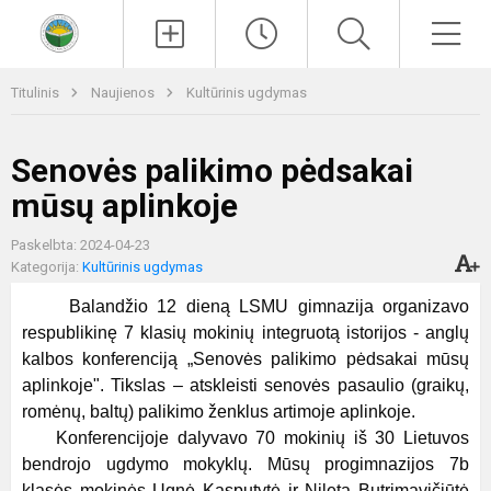
Paieška
Men
Titulinis
Naujienos
Kultūrinis ugdymas
Senovės palikimo pėdsakai
mūsų aplinkoje
Paskelbta: 2024-04-23
Kategorija:
Kultūrinis ugdymas
Balandžio 12 dieną LSMU gimnazija organizavo
respublikinę 7 klasių mokinių integruotą istorijos - anglų
kalbos konferenciją „Senovės palikimo pėdsakai mūsų
aplinkoje". Tikslas – atskleisti senovės pasaulio (graikų,
romėnų, baltų) palikimo ženklus artimoje aplinkoje.
Konferencijoje dalyvavo 70 mokinių iš 30 Lietuvos
bendrojo ugdymo mokyklų. Mūsų progimnazijos 7b
klasės mokinės Ugnė Kasputytė ir Nileta Butrimavičiūtė