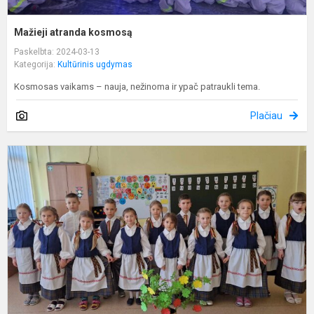
Mažieji atranda kosmosą
Paskelbta: 2024-03-13
Kategorija:
Kultūrinis ugdymas
Kosmosas vaikams – nauja, nežinoma ir ypač patraukli tema.
Plačiau
D
L
2