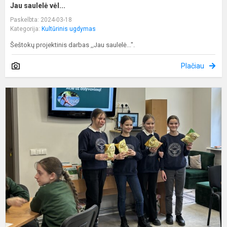
Jau saulelė vėl...
Paskelbta: 2024-03-18
Kategorija:
Kultūrinis ugdymas
Šeštokų projektinis darbas ,,Jau saulelė...".
Plačiau
P
ž
r