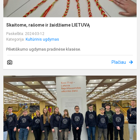
Skaitome, rašome ir žaidžiame LIETUVĄ
Paskelbta: 2024-03-12
Kategorija:
Kultūrinis ugdymas
Pilietiškumo ugdymas pradinėse klasėse.
Plačiau
I
n
n