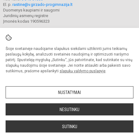
El. p.
rastine@v.girzado-progimnazija.lt
Duomenys kaupiami ir saugomi
Juridinių asmenų registre
Įmonės kodas 190596323
Šioje svetainėje naudojame slapukus siekdami užtikrinti jums teikiamų
© 2020. Kaišiadorių Vaclovo Giržado progimnazija. Visos teisės saugomos.
Kopijuoti turinį be raštiško gimnazijos sutikimo griežtai draudžiama.
paslaugų kokybę, analizuoti svetainės naudojimą ir optimizuoti naršymo
patirtį. Spustelėję mygtuką „Sutinku“, jūs patvirtinate, kad sutinkate su visų
Prieinamumo paraiška
Slapukų valdymas
slapukų naudojimu šioje svetainėje. Jei norite atšaukti arba pakeisti savo
sutikimus, prašome apsilankyti
slapukų valdymo puslapyje
.
Sumanus būdas atnaujinti
mokyklos interneto
svetainę
NUSTATYMAI
NESUTINKU
SUTINKU