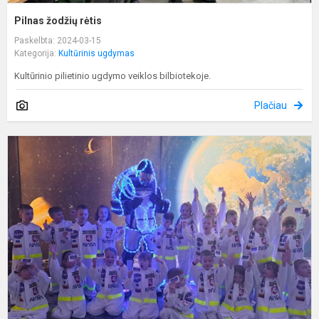
Pilnas žodžių rėtis
Paskelbta: 2024-03-15
Kategorija:
Kultūrinis ugdymas
Kultūrinio pilietinio ugdymo veiklos bilbiotekoje.
Plačiau
M
a
k