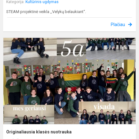
Kategorija:
Kultūrinis ugdymas
STEAM projektinė veikla ,,Velykų belaukiant“.
Plačiau
O
k
n
Originaliausia klasės nuotrauka