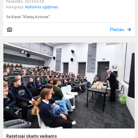
Paskelbta: 2024-03-24
Kategorija:
Kultūrinis ugdymas
5a klasė "Klasių kovose".
Plačiau
R
s
v
Rašytojai skaito vaikams