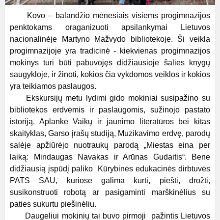
Kovo – balandžio mėnesiais visiems progimnazijos
penktokams oraganizuoti apsilankymai Lietuvos
nacionalinėje Martyno Mažvydo bibliotekoje. Ši veikla
progimnazijoje yra tradicinė - kiekvienas progimnazijos
mokinys turi būti pabuvojęs didžiausioje šalies knygų
saugykloje, ir žinoti, kokios čia vykdomos veiklos ir kokios
yra teikiamos paslaugos.
Ekskursijų metu lydimi gido mokiniai susipažino su
bibliotekos erdvėmis ir paslaugomis, sužinojo pastato
istoriją. Aplankė Vaikų ir jaunimo literatūros bei kitas
skaityklas, Garso įrašų studiją, Muzikavimo erdvę, parodų
salėje apžiūrėjo nuotraukų parodą „Miestas eina per
laiką: Mindaugas Navakas ir Arūnas Gudaitis“. Bene
didžiausią įspūdį paliko Kūrybinės edukacinės dirbtuvės
PATS SAU, kuriose galima kurti, piešti, drožti,
susikonstruoti robotą ar pasigaminti marškinėlius su
paties sukurtu piešinėliu.
Daugeliui mokinių tai buvo pirmoji pažintis Lietuvos