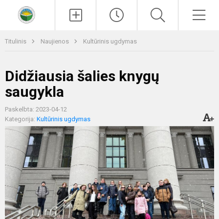
Paieška
Men
Titulinis
Naujienos
Kultūrinis ugdymas
Didžiausia šalies knygų
saugykla
Paskelbta: 2023-04-12
Kategorija:
Kultūrinis ugdymas