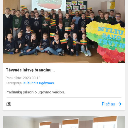
Tėvynės laisvę branginu...
Paskelbta: 2023-03-13
Kategorija:
Kultūrinis ugdymas
Pradinukų pilietinio ugdymo veiklos.
Plačiau
A
e