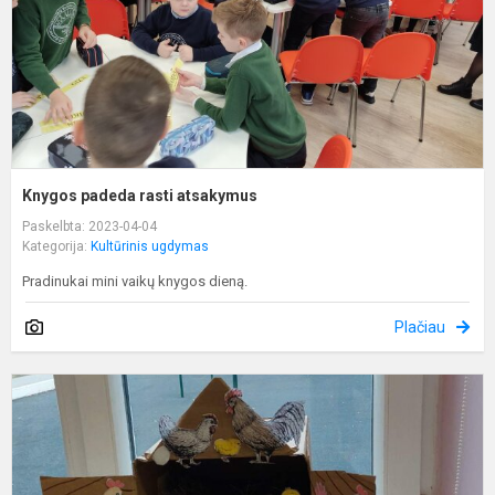
Knygos padeda rasti atsakymus
Paskelbta: 2023-04-04
Kategorija:
Kultūrinis ugdymas
Pradinukai mini vaikų knygos dieną.
Plačiau
P
š
b