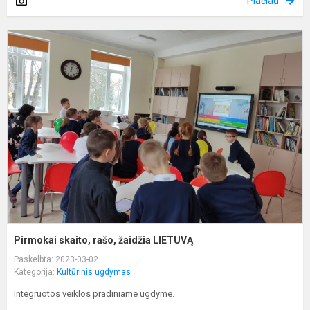
Plačiau
P
s
r
ž
L
Pirmokai skaito, rašo, žaidžia LIETUVĄ
Paskelbta: 2023-03-02
Kategorija:
Kultūrinis ugdymas
Integruotos veiklos pradiniame ugdyme.