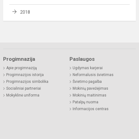
2018
Progimnazija
Paslaugos
Apie progimnaziją
Ugdymas karjerai
Progimnazijos istorija
Neformalusis švietimas
Progimnazijos simbolika
Švietimo pagalba
Socialiniai partneriai
Mokinių pavežėjimas
Mokyklinė uniforma
Mokinių maitinimas
Patalpų nuoma
Informacijos centras