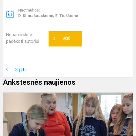
Nuotraukos:
D. Klimašauskienė, E. Tiukšienė
Nepamirškite
4
AČIŪ
padėkoti autoriui
Grįžti
Ankstesnės naujienos
Ž
į
k
s
2