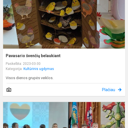
Pavasario švenčių belaukiant
Paskelbta: 2023-03-30
Kategorija:
Kultūrinis ugdymas
Visos dienos grupės veiklos.
Plačiau
„
-
m
š