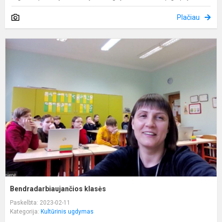
Plačiau
B
k
Bendradarbiaujančios klasės
Paskelbta: 2023-02-11
Kategorija:
Kultūrinis ugdymas