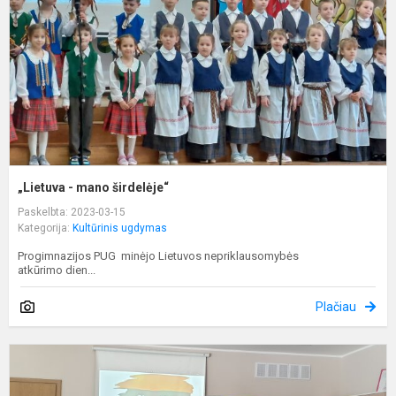
„Lietuva - mano širdelėje“
Paskelbta: 2023-03-15
Kategorija:
Kultūrinis ugdymas
Progimnazijos PUG minėjo Lietuvos nepriklausomybės
atkūrimo dien...
Plačiau
T
l
b