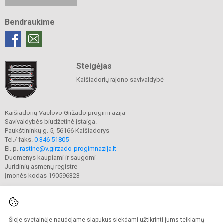
Bendraukime
Steigėjas
Kaišiadorių rajono savivaldybė
Kaišiadorių Vaclovo Giržado progimnazija
Savivaldybės biudžetinė įstaiga.
Paukštininkų g. 5, 56166 Kaišiadorys
Tel./ faks.
0 346 51805
El. p.
rastine@v.girzado-progimnazija.lt
Duomenys kaupiami ir saugomi
Juridinių asmenų registre
Įmonės kodas 190596323
Šioje svetainėje naudojame slapukus siekdami užtikrinti jums teikiamų
© 2020. Kaišiadorių Vaclovo Giržado progimnazija. Visos teisės saugomos.