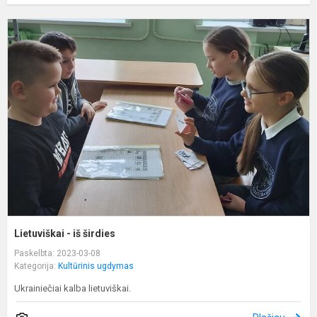
L
-
i
š
Lietuviškai - iš širdies
Paskelbta: 2023-03-08
Kategorija:
Kultūrinis ugdymas
Ukrainiečiai kalba lietuviškai.