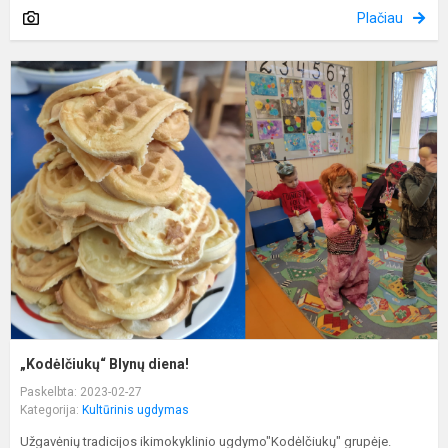
Plačiau
„
B
d
„Kodėlčiukų“ Blynų diena!
Paskelbta: 2023-02-27
Kategorija:
Kultūrinis ugdymas
Užgavėnių tradicijos ikimokyklinio ugdymo"Kodėlčiukų" grupėje.