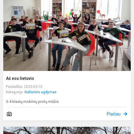
l
Aš esu lietuvis
Paskelbta: 2023-03-10
Kategorija:
Kultūrinis ugdymas
3-4 klasių mokinių protų mūšis.
Plačiau
M