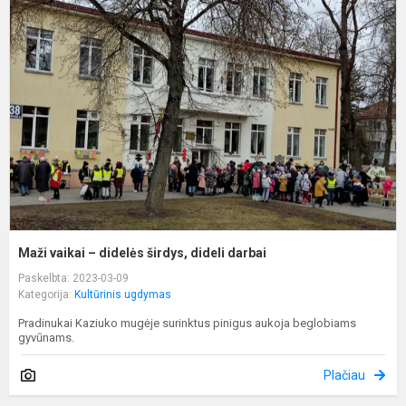
v
–
d
š
d
d
Maži vaikai – didelės širdys, dideli darbai
Paskelbta: 2023-03-09
Kategorija:
Kultūrinis ugdymas
Pradinukai Kaziuko mugėje surinktus pinigus aukoja beglobiams
gyvūnams.
Plačiau