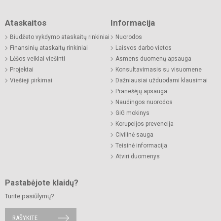
Ataskaitos
Informacija
Biudžeto vykdymo ataskaitų rinkiniai
Nuorodos
Finansinių ataskaitų rinkiniai
Laisvos darbo vietos
Lėšos veiklai viešinti
Asmens duomenų apsauga
Projektai
Konsultavimasis su visuomene
Viešieji pirkimai
Dažniausiai užduodami klausimai
Pranešėjų apsauga
Naudingos nuorodos
GiG mokinys
Korupcijos prevencija
Civilinė sauga
Teisinė informacija
Atviri duomenys
Pastabėjote klaidų?
Turite pasiūlymų?
RAŠYKITE