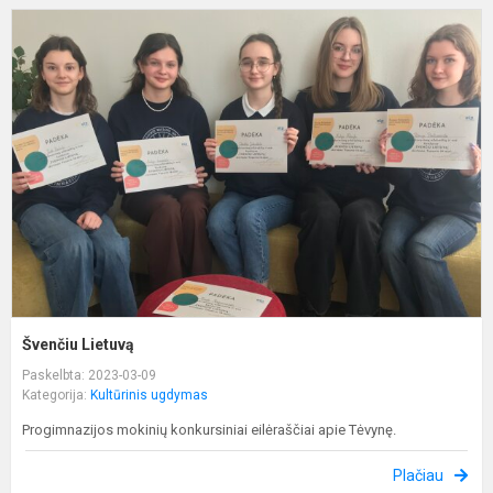
Š
L
Švenčiu Lietuvą
Paskelbta: 2023-03-09
Kategorija:
Kultūrinis ugdymas
Progimnazijos mokinių konkursiniai eilėraščiai apie Tėvynę.
Plačiau