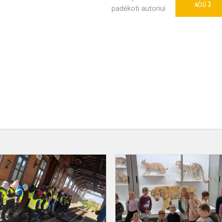
3
AČIŪ
padėkoti autoriui
Gyvenimas
yra
kelionė