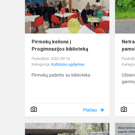
Progimnazi
biblioteką
Pirmokų kelionė į
Netra
Progimnazijos biblioteką
pamo
Paskelbta: 2022-09-16
Paskelb
Kategorija:
Kultūrinis ugdymas
Kategor
Pirmokų pažintis su biblioteka.
Užsie
gamto
Plačiau
Išvyka
į