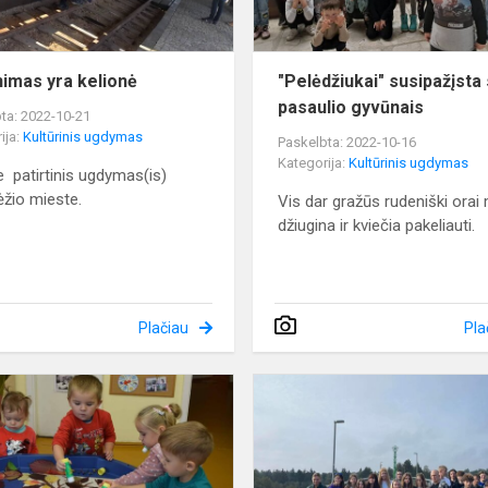
imas yra kelionė
"Pelėdžiukai" susipažįsta
pasaulio gyvūnais
ta: 2022-10-21
ija:
Kultūrinis ugdymas
Paskelbta: 2022-10-16
Kategorija:
Kultūrinis ugdymas
4e patirtinis ugdymas(is)
žio mieste.
Vis dar gražūs rudeniški orai
džiugina ir kviečia pakeliauti.
Plačiau
Pla
Mes
maži,
bet
vieningi