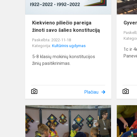
konstituciją
Kiekvieno piliečio pareiga
Gyven
žinoti savo šalies konstituciją
Paskelb
Kategor
Paskelbta: 2022-11-18
Kategorija:
Kultūrinis ugdymas
1c ir 
Panevė
5-8 klasių mokinių konstitucijos
žinių pasitikrinimas.
Plačiau
Pirmasis
sustojimas
-
Kauno