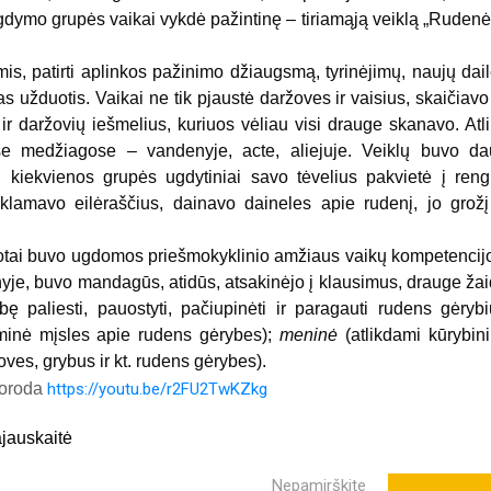
gdymo grupės vaikai vykdė pažintinę – tiriamąją veiklą „Rudenė
 patirti aplinkos pažinimo džiaugsmą, tyrinėjimų, naujų dai
as užduotis. Vaikai ne tik pjaustė daržoves ir vaisius, skaičiavo
ių ir daržovių iešmelius, kuriuos vėliau visi drauge skanavo. Atl
ose medžiagose – vandenyje, acte, aliejuje. Veiklų buvo d
, kiekvienos grupės ugdytiniai savo tėvelius pakvietė į reng
klamavo eilėraščius, dainavo daineles apie rudenį, jo grožį
otai buvo ugdomos priešmokyklinio amžiaus vaikų kompetencij
nyje, buvo mandagūs, atidūs, atsakinėjo į klausimus, drauge ža
ę paliesti, pauostyti, pačiupinėti ir paragauti rudens gėrybi
 minė mįsles apie rudens gėrybes);
meninė
(atlikdami kūrybin
oves, grybus ir kt. rudens gėrybes).
uoroda
https://youtu.be/r2FU2TwKZkg
jauskaitė
Nepamirškite