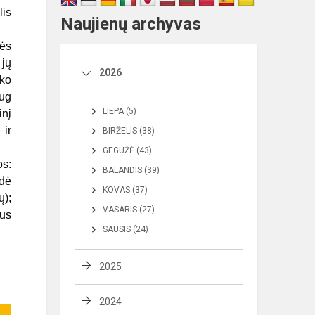
lis
Naujienų archyvas
lės
 jų
2026
iko
aug
LIEPA (5)
inį
 ir
BIRŽELIS (38)
GEGUŽĖ (43)
os:
BALANDIS (39)
idė
KOVAS (37)
ų);
VASARIS (27)
ius
SAUSIS (24)
2025
2024