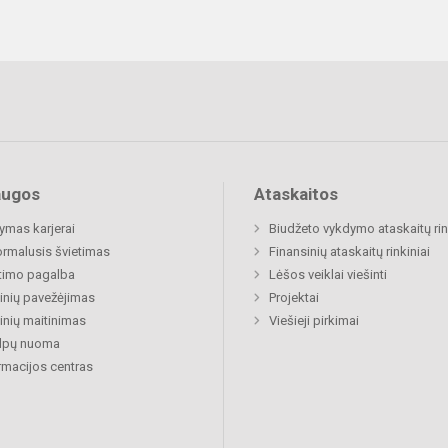
augos
Ataskaitos
mas karjerai
Biudžeto vykdymo ataskaitų rin
rmalusis švietimas
Finansinių ataskaitų rinkiniai
timo pagalba
Lėšos veiklai viešinti
nių pavežėjimas
Projektai
nių maitinimas
Viešieji pirkimai
alpų nuoma
rmacijos centras