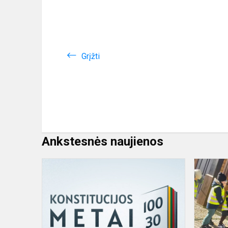
Grįžti
Ankstesnės naujienos
Kiekvieno
piliečio
pareiga
žinoti
savo
šalies