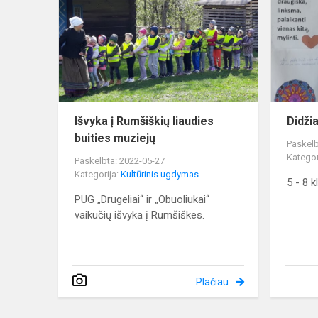
Rumšiškių
liaudies
buities
muziejų
Išvyka į Rumšiškių liaudies
Didži
buities muziejų
Paskelb
Kategor
Paskelbta: 2022-05-27
Kategorija:
Kultūrinis ugdymas
5 - 8 k
PUG „Drugeliai“ ir „Obuoliukai“
vaikučių išvyka į Rumšiškes.
Plačiau