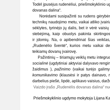
Todėl įpusėjus rudenėliui, priešmokyklinio u
dovanas dalina“.
Norėdami susipažinti su rudens gėrybėmis,
technikų naudojimo metu, vaikai atliko įvairi
sėklytes, tyrinėjo jų dalis, bet ir vėrė vais
stebėjimą, kaip obuolys pakinta skirting
ir įdomių. Na, o apibendrinat šias veiklas
„Rudenėlio šventė“, kurios metu vaikai de
teikiamų dovanų įvairovę.
Pažintinių – tiriamųjų veiklų metu integru
socialinė
(ugdytiniai aktyviai dalyvavo rengi
žaidimus ),
pažinimo
(vaikai turėjo galimyb
komunikavimo
(klausėsi ir patys dainavo,
darbelius piešė, lipdė, aplikavo vaisius, darž
Vaizdo įrašo „Rudenėlis dovanas dalina“ n
Priešmokyklinio ugdymo mokytoja Lijana Ka