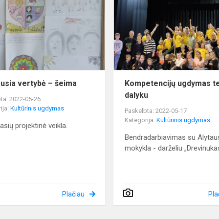
–
šeima
ausia vertybė – šeima
Kompetencijų ugdymas t
dalyku
ta: 2022-05-26
ija:
Kultūrinis ugdymas
Paskelbta: 2022-05-17
Kategorija:
Kultūrinis ugdymas
lasių projektinė veikla.
Bendradarbiavimas su Alytau
mokykla - darželiu „Drevinuka
Plačiau
Pla