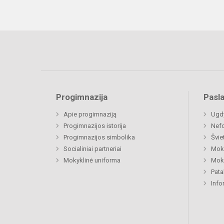
Progimnazija
Pasl
Apie progimnaziją
Ugdy
Progimnazijos istorija
Nefo
Progimnazijos simbolika
Švie
Socialiniai partneriai
Moki
Mokyklinė uniforma
Moki
Pat
Info