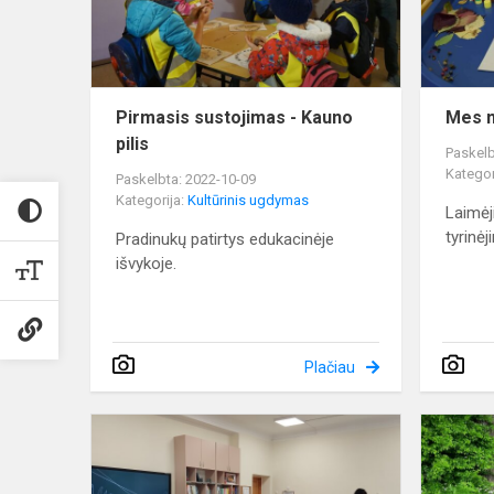
pilis
Pirmasis sustojimas - Kauno
Mes m
pilis
Paskelb
Kategor
Paskelbta: 2022-10-09
Kategorija:
Kultūrinis ugdymas
Laimė
tyrinėj
Pradinukų patirtys edukacinėje
išvykoje.
Plačiau
Pirmokų
kelionė
į