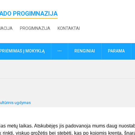
ŽADO PROGIMNAZIJA
MACIJA
PROGIMNAZIJA
KONTAKTAI
DAUGIAU
PRIĖMIMAS Į MOKYKLĄ
RENGINIAI
PARAMA
ultūrinis ugdymas
as metų laikas. Atskubėjęs jis padovanoja mums daug nuosta
rinkti, viskuo grožėtis bei stebėti, kas po kojomis krenta, šnara