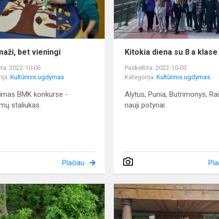
aži, bet vieningi
Kitokia diena su 8 a klase
ta: 2022-10-06
Paskelbta: 2022-10-03
ija:
Kultūrinis ugdymas
Kategorija:
Kultūrinis ugdymas
jimas BMK konkurse -
Alytus, Punia, Butrimonys, Rai
imų staliukas.
nauji potyriai.
Plačiau
Pla
Netradicinė
anglų
kalbos