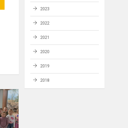
2023
2022
2021
2020
2019
2018
"Pelėdžiukai"
susipažįsta
su
pasaulio
gyvūnais