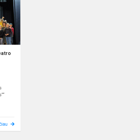
teatro
dalyku
eatro
s
s"“
čiau