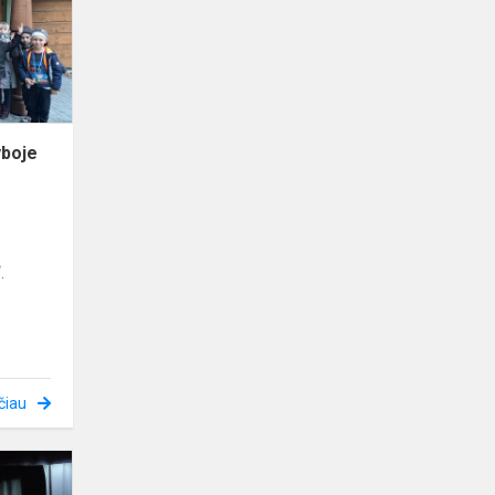
sodyboje
yboje
.
čiau
Kompetencijų
ugdymas