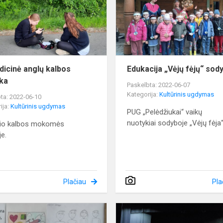
jos
pamoka
dicinė anglų kalbos
Edukacija „Vėjų fėjų“ sod
ka
Paskelbta: 2022-06-07
Kategorija:
Kultūrinis ugdymas
ta: 2022-06-10
ija:
Kultūrinis ugdymas
PUG „Pelėdžiukai“ vaikų
nuotykiai sodyboje „Vėjų fėja“
nio kalbos mokomės
je.
Plačiau
Pla
Didžiausia
vertybė