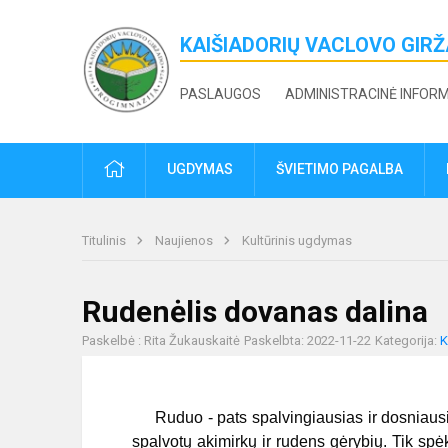
KAIŠIADORIŲ VACLOVO GIR
PASLAUGOS
ADMINISTRACINĖ INFOR
PRADŽIA
UGDYMAS
ŠVIETIMO PAGALBA
Titulinis
Naujienos
Kultūrinis ugdymas
Rudenėlis dovanas dalina
Paskelbė : Rita Žukauskaitė
Paskelbta: 2022-11-22
Kategorija:
K
Ruduo - pats spalvingiausias ir dosniausi
spalvotų akimirkų ir rudens gėrybių. Tik spėk 