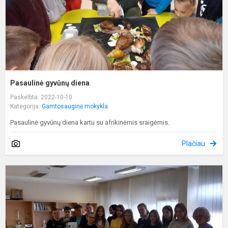
Pasaulinė gyvūnų diena
Paskelbta: 2022-10-10
Kategorija:
Gamtosauginė mokykla
Pasaulinė gyvūnų diena kartu su afrikinėmis sraigėmis.
Plačiau
E
Ž