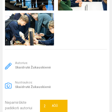
Autorius:
Skaidrutė Žukauskienė
Nuotraukos:
Skaidrutė Žukauskienė
Nepamirškite
2
AČIŪ
padėkoti autoriui