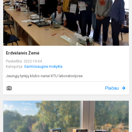
Erdvėlaivis Žemė
Paskelbta: 2022-10-04
Kategorija:
Gamtosauginė mokykla
Jaunųjų tyrėjų klubo nariai KTU laboratorijose.
Plačiau
Ž
t
p