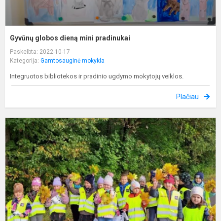
Gyvūnų globos dieną mini pradinukai
Paskelbta: 2022-10-17
Kategorija:
Gamtosauginė mokykla
Integruotos bibliotekos ir pradinio ugdymo mokytojų veiklos.
Plačiau
T
v
„
–
m
d