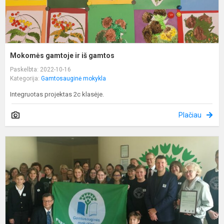
Mokomės gamtoje ir iš gamtos
Paskelbta: 2022-10-16
Kategorija:
Gamtosauginė mokykla
Integruotas projektas 2c klasėje.
Plačiau
P
-
g
m