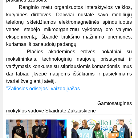
Renginio metu organizuotos interaktyvios veiklos,
kūrybinės dirbtuvės. Dalyviai nustatė savo mobiliųjų
telefonų skleidžiamos elektromagnetinės spinduliuotės
vertes, stebėjo mikroorganizmų vykdomą oro valymo
eksperimentą, išbandė triukšmo mažinimo priemones,
kuriamas iš panaudotų padangų.
Plačios akademinės erdvės, pokalbiai su
mokslininkais, technologinių naujovių pristatymai ir
varžymasis konkurse su stipriausiomis komandomis mus
dar labiau įkvėpė naujiems iššūkiams ir pasiekimams
tvariai žvelgiant į ateitį.
"Žaliosios odisėjos" vaizdo įrašas
Gamtosauginės
mokyklos vadovė Skaidrutė Žukauskienė