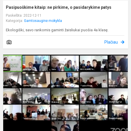
Pasipuoškime kitaip: ne pirkime, o pasidarykime patys
Paskelbta: 2022-12-11
Kategorija:
Gamtosauginė mokykla
Ekologiški, savo rankomis gaminti žaisliukai puošia 4a klasę.
Plačiau
G
ž
į
-
P