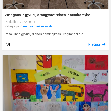
Žmogaus ir gyvūnų draugystė: teisės ir atsakomybė
Paskelbta: 2022-10-23
Kategorija:
Gamtosauginė mokykla
Pasaulinės gyvūnų dienos paminėjimas Progimnazijoje.
Plačiau
G
g
d
m
p