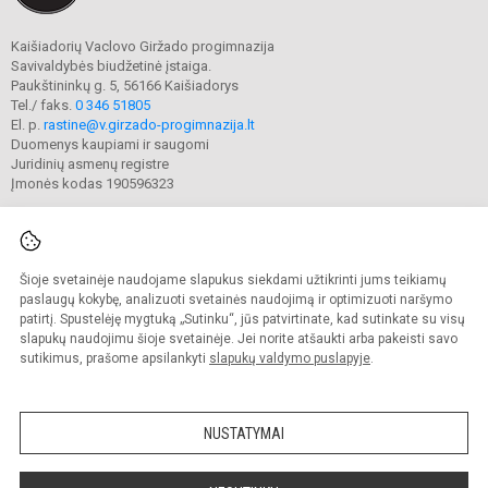
Kaišiadorių Vaclovo Giržado progimnazija
Savivaldybės biudžetinė įstaiga.
Paukštininkų g. 5, 56166 Kaišiadorys
Tel./ faks.
0 346 51805
El. p.
rastine@v.girzado-progimnazija.lt
Duomenys kaupiami ir saugomi
Juridinių asmenų registre
Įmonės kodas 190596323
Šioje svetainėje naudojame slapukus siekdami užtikrinti jums teikiamų
© 2020. Kaišiadorių Vaclovo Giržado progimnazija. Visos teisės saugomos.
Kopijuoti turinį be raštiško gimnazijos sutikimo griežtai draudžiama.
paslaugų kokybę, analizuoti svetainės naudojimą ir optimizuoti naršymo
patirtį. Spustelėję mygtuką „Sutinku“, jūs patvirtinate, kad sutinkate su visų
Prieinamumo paraiška
Slapukų valdymas
slapukų naudojimu šioje svetainėje. Jei norite atšaukti arba pakeisti savo
sutikimus, prašome apsilankyti
slapukų valdymo puslapyje
.
Sumanus būdas atnaujinti
mokyklos interneto
svetainę
NUSTATYMAI