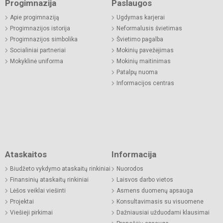
Progimnazija
Paslaugos
Apie progimnaziją
Ugdymas karjerai
Progimnazijos istorija
Neformalusis švietimas
Progimnazijos simbolika
Švietimo pagalba
Socialiniai partneriai
Mokinių pavežėjimas
Mokyklinė uniforma
Mokinių maitinimas
Patalpų nuoma
Informacijos centras
Ataskaitos
Informacija
Biudžeto vykdymo ataskaitų rinkiniai
Nuorodos
Finansinių ataskaitų rinkiniai
Laisvos darbo vietos
Lėšos veiklai viešinti
Asmens duomenų apsauga
Projektai
Konsultavimasis su visuomene
Viešieji pirkimai
Dažniausiai užduodami klausimai