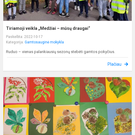
Tiriamoji veikla „Medžiai – mūsų draugai“
Paskelbta: 2022-10-17
Kategorija:
Gamtosauginė mokykla
Ruduo – vienas palankiausių sezonų stebėti gamtos pokyčius.
Plačiau
M
g
ir
i
g