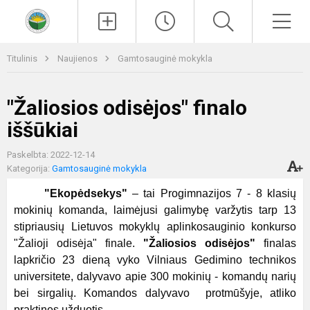
Paieška
Men
Titulinis
Naujienos
Gamtosauginė mokykla
"Žaliosios odisėjos" finalo
iššūkiai
Paskelbta: 2022-12-14
Kategorija:
Gamtosauginė mokykla
"Ekopėdsekys"
– tai Progimnazijos 7 - 8 klasių
mokinių komanda, laimėjusi galimybę varžytis tarp 13
stipriausių Lietuvos mokyklų aplinkosauginio konkurso
"Žalioji odisėja" finale.
"Žaliosios odisėjos"
finalas
lapkričio 23 dieną vyko Vilniaus Gedimino technikos
universitete, dalyvavo apie 300 mokinių - komandų narių
bei sirgalių. Komandos dalyvavo protmūšyje, atliko
praktines užduotis.