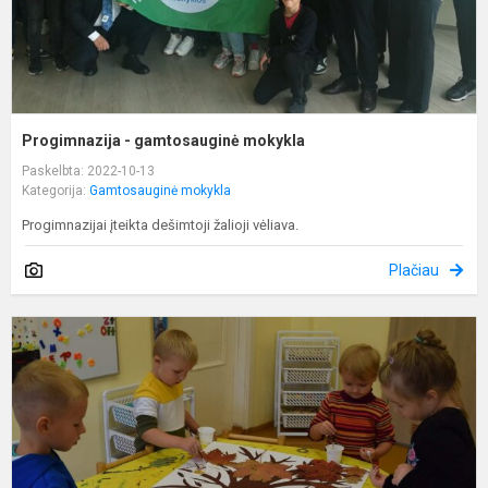
Progimnazija - gamtosauginė mokykla
Paskelbta: 2022-10-13
Kategorija:
Gamtosauginė mokykla
Progimnazijai įteikta dešimtoji žalioji vėliava.
Plačiau
Ž
r
k
d