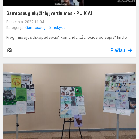
Gamtosauginių žinių įvertinimas - PUIKIAI
Paskelbta: 2022-11-04
Kategorija:
Gamtosauginė mokykla
Progimnazijos „Ekopėdsekio“ komanda „Žaliosios odisėjos“ finale
Plačiau
Ž
ir
g
d
t
ir
a