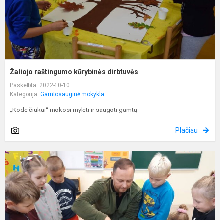
Žaliojo raštingumo kūrybinės dirbtuvės
Paskelbta: 2022-10-10
Kategorija:
Gamtosauginė mokykla
„Kodėlčiukai“ mokosi mylėti ir saugoti gamtą.
Plačiau
P
g
d