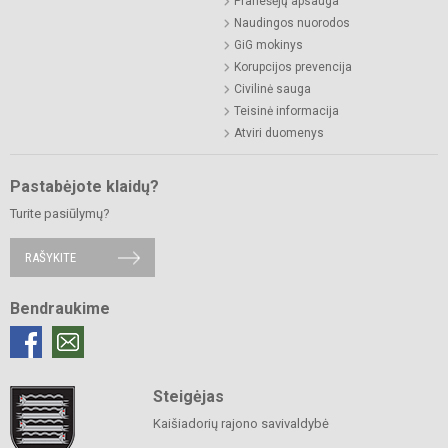
Pranešėjų apsauga
Naudingos nuorodos
GiG mokinys
Korupcijos prevencija
Civilinė sauga
Teisinė informacija
Atviri duomenys
Pastabėjote klaidų?
Turite pasiūlymų?
RAŠYKITE
Bendraukime
Steigėjas
Kaišiadorių rajono savivaldybė